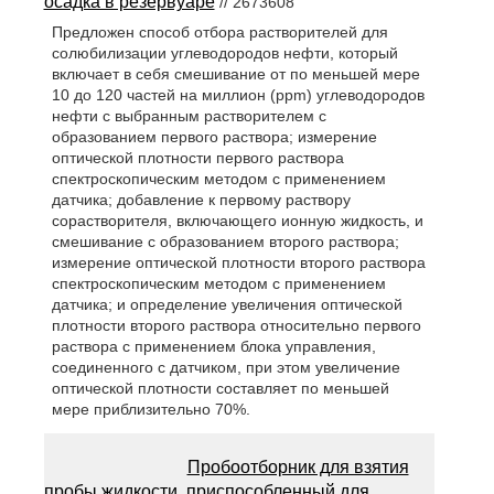
осадка в резервуаре
// 2673608
Предложен способ отбора растворителей для
солюбилизации углеводородов нефти, который
включает в себя смешивание от по меньшей мере
10 до 120 частей на миллион (ррm) углеводородов
нефти с выбранным растворителем с
образованием первого раствора; измерение
оптической плотности первого раствора
спектроскопическим методом с применением
датчика; добавление к первому раствору
сорастворителя, включающего ионную жидкость, и
смешивание с образованием второго раствора;
измерение оптической плотности второго раствора
спектроскопическим методом с применением
датчика; и определение увеличения оптической
плотности второго раствора относительно первого
раствора с применением блока управления,
соединенного с датчиком, при этом увеличение
оптической плотности составляет по меньшей
мере приблизительно 70%.
Пробоотборник для взятия
пробы жидкости, приспособленный для