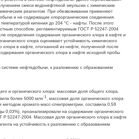
олучением смеси водонефтяной эмульсии с химическим
химическим реагентом. При обезвоживании применяют
обычи и не содержащие хлорорганические соединения.
температурой кипения до 204 °С - нафты. После этого
естным способом, регламентируемым ГОСТ Р 52247-2004
ле определения содержания органического хлора в нафте и
ганического хлора оценивают устойчивость химического
о хлора в нафте, отогнанной из нефти, полученной после
содержания органического хлора в нафте исходной пробы
в системе нефтедобычи, к разложению с образованием
го и органического хлора: массовая доля общего хлора,
-1
вила более 5000 млн
, массовая доля органического хлора
я методом хромато-масс-спектрометрии, составила 0,59
ды 0,03%), проанализировали на содержание органического
 Р 52247-2004. Массовая доля органического хлора в нафте
агента на устойчивость к разложению с образованием