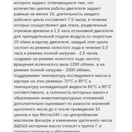
которого задают, отличающееся тем, что
количество циклов работы двигателя задают
равным не менее 10, длительность каждого
рабочего цикла составляет 7,5 часов, в течение
которых осуществляют два этапа, разделенные
отрезком времени в 1,5 часа остановкой двигателя
для принудительной подачи воздуха со скоростью
10 л/мин в картер двигателя, каждый этап цикла
состоит из режима холостого хода в течение 0,3
часа и режима полной нагрузки - 2,5 часов,
создавая на режиме холостого хода частоту
вращения коленчатого вала 1200 об/мин, а на
режиме полной нагрузки - 2000 об/мин,
поддерживая температуру исследуемого масла в
картере на этих режимах 70°С и 90°С и
температуру охлаждающей жидкости 60°С и 85°С
соответственно, а склонность моторных масел к
образованию низкотемпературных отложений
дополнительно оценивают по разности значений
щелочного числа до и после проведения 10
циклов и при Мотл≥240 г на центробежном
масляном фильтре и изменении щелочного числа
ΔЩЧ≥5 моторное масло относят к группе Г и
считают склонным к образованию