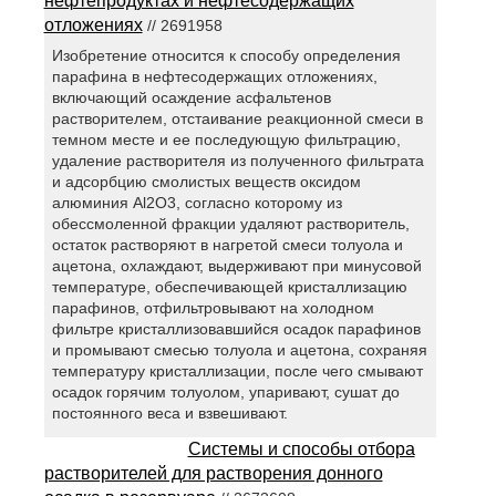
нефтепродуктах и нефтесодержащих
отложениях
// 2691958
Изобретение относится к способу определения
парафина в нефтесодержащих отложениях,
включающий осаждение асфальтенов
растворителем, отстаивание реакционной смеси в
темном месте и ее последующую фильтрацию,
удаление растворителя из полученного фильтрата
и адсорбцию смолистых веществ оксидом
алюминия Al2O3, согласно которому из
обессмоленной фракции удаляют растворитель,
остаток растворяют в нагретой смеси толуола и
ацетона, охлаждают, выдерживают при минусовой
температуре, обеспечивающей кристаллизацию
парафинов, отфильтровывают на холодном
фильтре кристаллизовавшийся осадок парафинов
и промывают смесью толуола и ацетона, сохраняя
температуру кристаллизации, после чего смывают
осадок горячим толуолом, упаривают, сушат до
постоянного веса и взвешивают.
Системы и способы отбора
растворителей для растворения донного