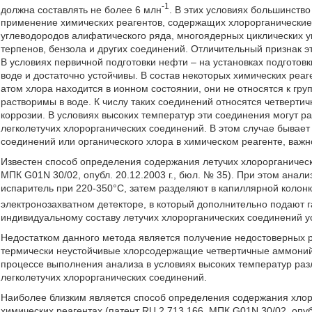
-1
должна составлять не более 6 млн
. В этих условиях большинст
применение химических реагентов, содержащих хлорорганически
углеводородов алифатического ряда, многоядерных циклических у
терпенов, бензола и других соединений. Отличительный признак э
В условиях первичной подготовки нефти – на установках подготовк
воде и достаточно устойчивы. В состав некоторых химических реа
атом хлора находится в ионном состоянии, они не относятся к г
растворимы в воде. К числу таких соединений относятся четверти
коррозии. В условиях высоких температур эти соединения могут р
легколетучих хлорорганических соединений. В этом случае бывае
соединений или органического хлора в химическом реагенте, важно
Известен способ определения содержания летучих хлорорганичес
МПК G01N 30/02, опубл. 20.12.2003 г., бюл. № 35). При этом анал
испаритель при 220-350°С, затем разделяют в капиллярной колонк
электронозахватном детекторе, в который дополнительно подают г
индивидуальному составу летучих хлорорганических соединений у
Недостатком данного метода является получение недостоверных р
термически неустойчивые хлорсодержащие четвертичные аммонийн
процессе выполнения анализа в условиях высоких температур раз
легколетучих хлорорганических соединений.
Наиболее близким является способ определения содержания хлор
химических реагентах (патент RU 2 713 166, МПК G01N 30/02, опуб