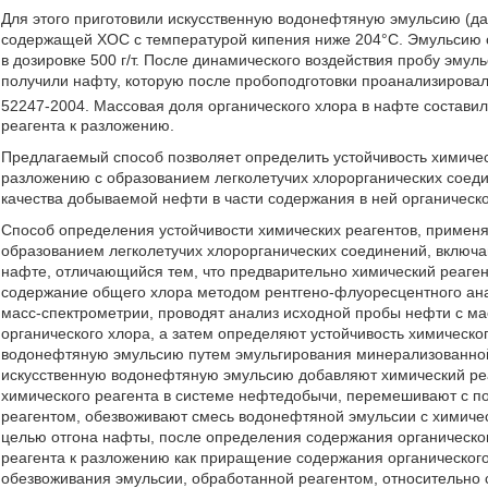
Для этого приготовили искусственную водонефтяную эмульсию (да
содержащей ХОС с температурой кипения ниже 204°С. Эмульсию 
в дозировке 500 г/т. После динамического воздействия пробу эму
получили нафту, которую после пробоподготовки проанализировал
52247-2004. Массовая доля органического хлора в нафте составил
реагента к разложению.
Предлагаемый способ позволяет определить устойчивость химичес
разложению с образованием легколетучих хлорорганических соеди
качества добываемой нефти в части содержания в ней органическ
Способ определения устойчивости химических реагентов, примен
образованием легколетучих хлорорганических соединений, включ
нафте, отличающийся тем, что предварительно химический реаге
содержание общего хлора методом рентгено-флуоресцентного ана
масс-спектрометрии, проводят анализ исходной пробы нефти с м
органического хлора, а затем определяют устойчивость химическог
водонефтяную эмульсию путем эмульгирования минерализованной
искусственную водонефтяную эмульсию добавляют химический реа
химического реагента в системе нефтедобычи, перемешивают с п
реагентом, обезвоживают смесь водонефтяной эмульсии с химичес
целью отгона нафты, после определения содержания органическог
реагента к разложению как приращение содержания органического
обезвоживания эмульсии, обработанной реагентом, относительно 