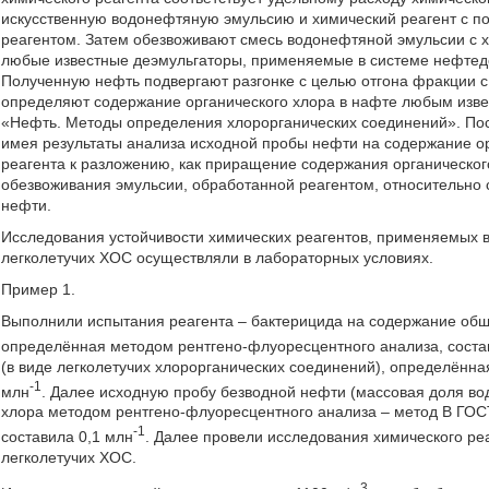
искусственную водонефтяную эмульсию и химический реагент с п
реагентом. Затем обезвоживают смесь водонефтяной эмульсии с 
любые известные деэмульгаторы, применяемые в системе нефтед
Полученную нефть подвергают разгонке с целью отгона фракции с 
определяют содержание органического хлора в нафте любым изв
«Нефть. Методы определения хлорорганических соединений». Пос
имея результаты анализа исходной пробы нефти на содержание ор
реагента к разложению, как приращение содержания органическог
обезвоживания эмульсии, обработанной реагентом, относительно 
нефти.
Исследования устойчивости химических реагентов, применяемых 
легколетучих ХОС осуществляли в лабораторных условиях.
Пример 1.
Выполнили испытания реагента – бактерицида на содержание обще
определённая методом рентгено-флуоресцентного анализа, соста
(в виде легколетучих хлорорганических соединений), определённа
-1
млн
. Далее исходную пробу безводной нефти (массовая доля во
хлора методом рентгено-флуоресцентного анализа – метод В ГОСТ
-1
составила 0,1 млн
. Далее провели исследования химического ре
легколетучих ХОС.
3