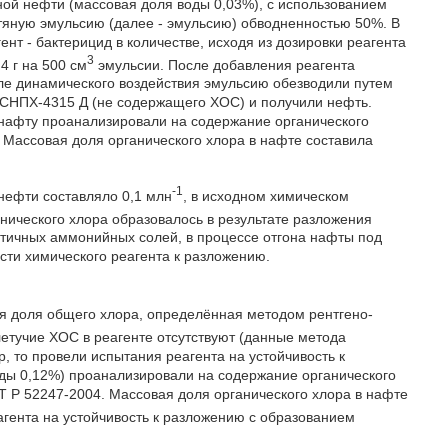
ной нефти (массовая доля воды 0,03%), с использованием
яную эмульсию (далее - эмульсию) обводненностью 50%. В
т - бактерицид в количестве, исходя из дозировки реагента
3
4 г на 500 см
эмульсии. После добавления реагента
е динамического воздействия эмульсию обезводили путем
СНПХ-4315 Д (не содержащего ХОС) и получили нефть.
 нафту проанализировали на содержание органического
 Массовая доля органического хлора в нафте составила
-1
нефти составляло 0,1 млн
, в исходном химическом
анического хлора образовалось в результате разложения
ертичных аммонийных солей, в процессе отгона нафты под
ости химического реагента к разложению.
я доля общего хлора, определённая методом рентгено-
летучие ХОС в реагенте отсутствуют (данные метода
р, то провели испытания реагента на устойчивость к
ды 0,12%) проанализировали на содержание органического
 Р 52247-2004. Массовая доля органического хлора в нафте
агента на устойчивость к разложению с образованием