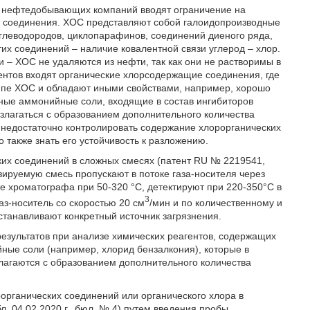
во нефтедобывающих компаний вводят ограничение на
е соединения. ХОС представляют собой галоидопроизводные
глеводородов, циклопарафинов, соединений диеного ряда,
тих соединений – наличие ковалентной связи углерод – хлор.
и – ХОС не удаляются из нефти, так как они не растворимы в
гентов входят органические хлорсодержащие соединения, где
руппе ХОС и обладают иными свойствами, например, хорошо
чные аммонийные соли, входящие в состав ингибиторов
азлагаться с образованием дополнительного количества
т недостаточно контролировать содержание хлорорганических
 также знать его устойчивость к разложению.
ких соединений в сложных смесях (патент RU № 2219541,
изируемую смесь пропускают в потоке газа-носителя через
е хроматографа при 50-320 °С, детектируют при 220-350°С в
3
аз-носитель со скоростью 20 см
/мин и по количественному и
станавливают конкретный источник загрязнения.
езультатов при анализе химических реагентов, содержащих
ые соли (например, хлорид бензалкония), которые в
лагаются с образованием дополнительного количества
органических соединений или органического хлора в
л. 04.02.2020 г., бюл. № 4) путем введения пробы