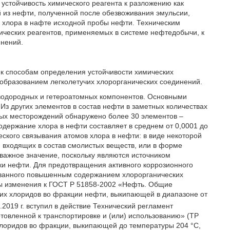
устойчивость химического реагента к разложению как
 из нефти, полученной после обезвоживания эмульсии,
 хлора в нафте исходной пробы нефти. Техническим
ических реагентов, применяемых в системе нефтедобычи, к
инений.
 к способам определения устойчивости химических
образованием легколетучих хлорорганических соединений.
водородных и гетероатомных компонентов. Основными
Из других элементов в состав нефти в заметных количествах
чных месторождений обнаружено более 30 элементов –
Содержание хлора в нефти составляет в среднем от 0,0001 до
кого связывания атомов хлора в нефти: в виде некоторой
, входящих в состав смолистых веществ, или в форме
важное значение, поскольку являются источником
ки нефти. Для предотвращения активного коррозионного
ванного повышенным содержанием хлорорганических
ны изменения к ГОСТ Р 51858-2002 «Нефть. Общие
их хлоридов во фракции нефти, выкипающей в диапазоне от
7.2019 г. вступил в действие Технический регламент
товленной к транспортировке и (или) использованию» (ТР
хлоридов во фракции, выкипающей до температуры 204 °С,