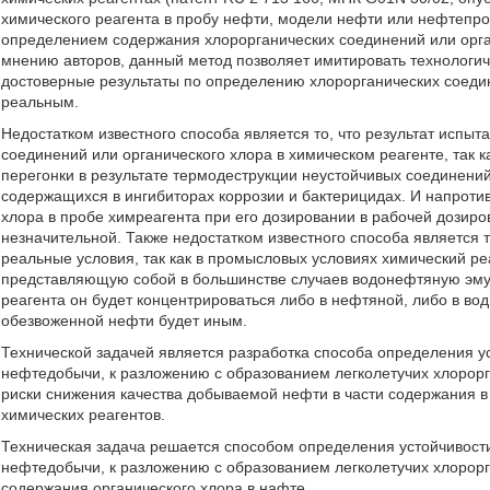
химического реагента в пробу нефти, модели нефти или нефтепр
определением содержания хлорорганических соединений или орга
мнению авторов, данный метод позволяет имитировать технологич
достоверные результаты по определению хлорорганических соеди
реальным.
Недостатком известного способа является то, что результат испы
соединений или органического хлора в химическом реагенте, так к
перегонки в результате термодеструкции неустойчивых соединени
содержащихся в ингибиторах коррозии и бактерицидах. И напроти
хлора в пробе химреагента при его дозировании в рабочей дозиро
незначительной. Также недостатком известного способа является 
реальные условия, так как в промысловых условиях химический реа
представляющую собой в большинстве случаев водонефтяную эмул
реагента он будет концентрироваться либо в нефтяной, либо в во
обезвоженной нефти будет иным.
Технической задачей является разработка способа определения у
нефтедобычи, к разложению с образованием легколетучих хлорор
риски снижения качества добываемой нефти в части содержания в
химических реагентов.
Техническая задача решается способом определения устойчивост
нефтедобычи, к разложению с образованием легколетучих хлоро
содержания органического хлора в нафте.