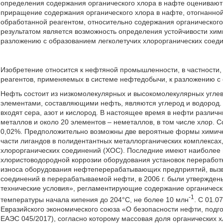
определения содержания органического хлора в нафте оценивают 
приращение содержания органического хлора в нафте, отогнанной
обработанной реагентом, относительно содержания органического
результатом является возможность определения устойчивости хим
разложению с образованием легколетучих хлорорганических соед
Изобретение относится к нефтяной промышленности, в частности,
реагентов, применяемых в системе нефтедобычи, к разложению с 
Нефть состоит из низкомолекулярных и высокомолекулярных угле
элементами, составляющими нефть, являются углерод и водород. 
входят сера, азот и кислород. В настоящее время в нефти разли
металлов и около 20 элементов – неметаллов, в том числе хлор. 
0,02%. Предположительно возможны две вероятные формы химичес
части лигандов в полидентантных металлорганических комплексах
хлорорганических соединений (ХОС). Последние имеют наиболее 
хлористоводородной коррозии оборудования установок переработ
износа оборудования нефтеперерабатывающих предприятий, выз
соединений в перерабатываемой нефти, в 2006 г. были утвержде
технические условия», регламентирующие содержание органическ
-1
температуры начала кипения до 204°С, не более 10 млн
. С 01.0
Евразийского экономического союза «О безопасности нефти, подго
ЕАЭС 045/2017), согласно которому массовая доля органических 