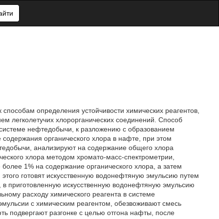
айти
к способам определения устойчивости химических реагентов,
ем легколетучих хлорорганических соединений. Способ
 системе нефтедобычи, к разложению с образованием
 содержания органического хлора в нафте, при этом
тедобычи, анализируют на содержание общего хлора
ческого хлора методом хромато-масс-спектрометрии,
 более 1% на содержание органического хлора, а затем
я этого готовят искусственную водонефтяную эмульсию путем
, в приготовленную искусственную водонефтяную эмульсию
ьному расходу химического реагента в системе
мульсии с химическим реагентом, обезвоживают смесь
ь подвергают разгонке с целью отгона нафты, после