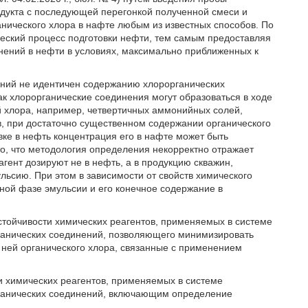
одукта с последующей перегонкой полученной смеси и
нического хлора в нафте любым из известных способов. По
еский процесс подготовки нефти, тем самым предоставляя
нений в нефти в условиях, максимально приближенных к
таний не идентичен содержанию хлорорганических
ак хлорорганические соединения могут образоваться в ходе
й хлора, например, четвертичных аммонийных солей,
в, при достаточно существенном содержании органического
вке в нефть концентрация его в нафте может быть
то, что методология определения некорректно отражает
гент дозируют не в нефть, а в продукцию скважин,
ьсию. При этом в зависимости от свойств химического
дной фазе эмульсии и его конечное содержание в
стойчивости химических реагентов, применяемых в системе
ганических соединений, позволяющего минимизировать
 ней органического хлора, связанные с применением
и химических реагентов, применяемых в системе
рганических соединений, включающим определение