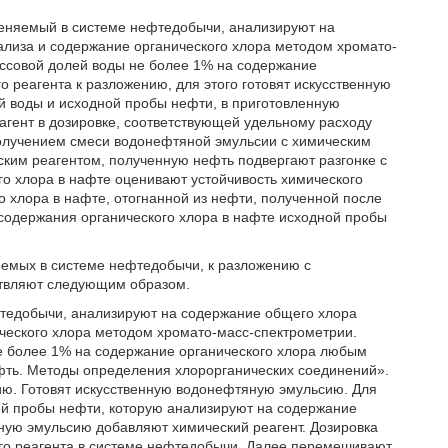
меняемый в системе нефтедобычи, анализируют на
лиза и содержание органического хлора методом хромато-
ассовой долей воды не более 1% на содержание
о реагента к разложению, для этого готовят искусственную
 воды и исходной пробы нефти, в приготовленную
гент в дозировке, соответствующей удельному расходу
олучением смеси водонефтяной эмульсии с химическим
ким реагентом, полученную нефть подвергают разгонке с
о хлора в нафте оценивают устойчивость химического
о хлора в нафте, отогнанной из нефти, полученной после
содержания органического хлора в нафте исходной пробы
яемых в системе нефтедобычи, к разложению с
ствляют следующим образом.
тедобычи, анализируют на содержание общего хлора
ческого хлора методом хромато-масс-спектрометрии.
е более 1% на содержание органического хлора любым
ть. Методы определения хлорорганических соединений».
ию. Готовят искусственную водонефтяную эмульсию. Для
ой пробы нефти, которую анализируют на содержание
ную эмульсию добавляют химический реагент. Дозировка
ого реагента в системе нефтедобычи. Далее перемешивают