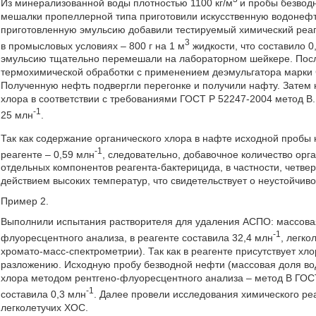
Из минерализованной воды плотностью 1100 кг/м
и пробы безвод
мешалки пропеллерной типа приготовили искусственную водонефт
приготовленную эмульсию добавили тестируемый химический реаген
3
в промысловых условиях – 800 г на 1 м
жидкости, что составило 0,
эмульсию тщательно перемешали на лабораторном шейкере. Посл
термохимической обработки с применением деэмульгатора марки 
Полученную нефть подвергли перегонке и получили нафту. Затем
хлора в соответствии с требованиями ГОСТ Р 52247-2004 метод В.
-1
25 млн
.
Так как содержание органического хлора в нафте исходной пробы 
-1
реагенте – 0,59 млн
, следовательно, добавочное количество орг
отдельных компонентов реагента-бактерицида, в частности, четв
действием высоких температур, что свидетельствует о неустойчив
Пример 2.
Выполнили испытания растворителя для удаления АСПО: массова
-1
флуоресцентного анализа, в реагенте составила 32,4 млн
, легко
хромато-масс-спектрометрии). Так как в реагенте присутствует хло
разложению. Исходную пробу безводной нефти (массовая доля во
хлора методом рентгено-флуоресцентного анализа – метод В ГОСТ
-1
составила 0,3 млн
. Далее провели исследования химического ре
легколетучих ХОС.