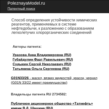
PoleznayaModel.ru
Патентный поиск
Способ определения устойчивости химических
реагентов, применяемых в системе
нефтедобычи, к разложению с образованием
легколетучих хлорорганических соединений
Авторы патента:
Уразова Анна Владимировна (RU)
Губайдулин Фаат Равильевич (RU)
Судыкин Сергей Николаевич (RU)
Татьянина Ольга Сергеевна (RU)
G01N33/26
- масел, вязких жидкостей, красок, чернил
(G01N 33/22 имеет преимущество)
Владельцы патента RU 2734582:
Публичное акционерное общество «Татнефть»
имени В.Д. Шашина (RU)