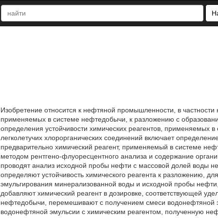
Н
Изобретение относится к нефтяной промышленности, в частности 
применяемых в системе нефтедобычи, к разложению с образовани
определения устойчивости химических реагентов, применяемых в
легколетучих хлорорганических соединений включает определение
предварительно химический реагент, применяемый в системе неф
методом рентгено-флуоресцентного анализа и содержание органи
проводят анализ исходной пробы нефти с массовой долей воды не
определяют устойчивость химического реагента к разложению, дл
эмульгирования минерализованной воды и исходной пробы нефти
добавляют химический реагент в дозировке, соответствующей удел
нефтедобычи, перемешивают с получением смеси водонефтяной э
водонефтяной эмульсии с химическим реагентом, полученную нефт