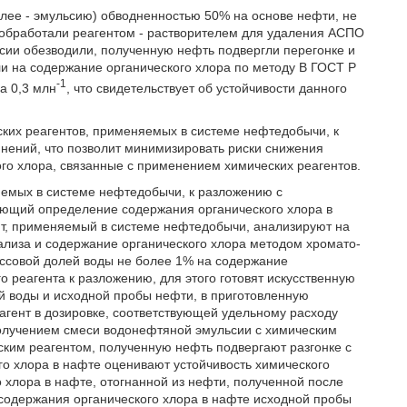
лее - эмульсию) обводненностью 50% на основе нефти, не
обработали реагентом - растворителем для удаления АСПО
льсии обезводили, полученную нефть подвергли перегонке и
и на содержание органического хлора по методу В ГОСТ Р
-1
а 0,3 млн
, что свидетельствует об устойчивости данного
ких реагентов, применяемых в системе нефтедобычи, к
нений, что позволит минимизировать риски снижения
ого хлора, связанные с применением химических реагентов.
яемых в системе нефтедобычи, к разложению с
ающий определение содержания органического хлора в
нт, применяемый в системе нефтедобычи, анализируют на
лиза и содержание органического хлора методом хромато-
ассовой долей воды не более 1% на содержание
о реагента к разложению, для этого готовят искусственную
 воды и исходной пробы нефти, в приготовленную
гент в дозировке, соответствующей удельному расходу
олучением смеси водонефтяной эмульсии с химическим
ким реагентом, полученную нефть подвергают разгонке с
о хлора в нафте оценивают устойчивость химического
 хлора в нафте, отогнанной из нефти, полученной после
содержания органического хлора в нафте исходной пробы