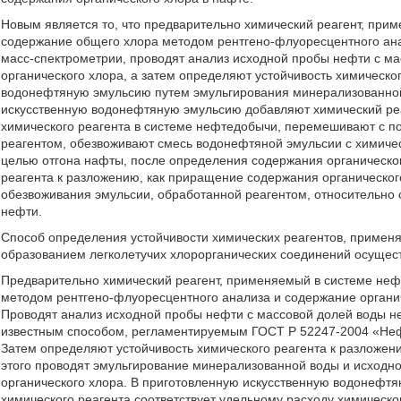
Новым является то, что предварительно химический реагент, при
содержание общего хлора методом рентгено-флуоресцентного ана
масс-спектрометрии, проводят анализ исходной пробы нефти с м
органического хлора, а затем определяют устойчивость химическог
водонефтяную эмульсию путем эмульгирования минерализованной
искусственную водонефтяную эмульсию добавляют химический реа
химического реагента в системе нефтедобычи, перемешивают с п
реагентом, обезвоживают смесь водонефтяной эмульсии с химичес
целью отгона нафты, после определения содержания органическог
реагента к разложению, как приращение содержания органическог
обезвоживания эмульсии, обработанной реагентом, относительно 
нефти.
Способ определения устойчивости химических реагентов, примен
образованием легколетучих хлорорганических соединений осуще
Предварительно химический реагент, применяемый в системе неф
методом рентгено-флуоресцентного анализа и содержание органи
Проводят анализ исходной пробы нефти с массовой долей воды н
известным способом, регламентируемым ГОСТ Р 52247-2004 «Неф
Затем определяют устойчивость химического реагента к разложен
этого проводят эмульгирование минерализованной воды и исходн
органического хлора. В приготовленную искусственную водонефтя
химического реагента соответствует удельному расходу химическ