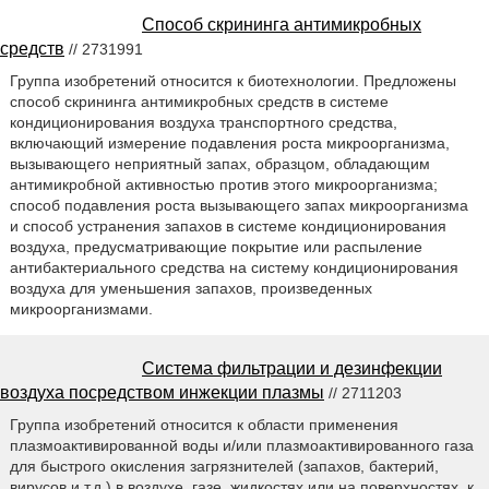
Способ скрининга антимикробных
средств
// 2731991
Группа изобретений относится к биотехнологии. Предложены
способ скрининга антимикробных средств в системе
кондиционирования воздуха транспортного средства,
включающий измерение подавления роста микроорганизма,
вызывающего неприятный запах, образцом, обладающим
антимикробной активностью против этого микроорганизма;
способ подавления роста вызывающего запах микроорганизма
и способ устранения запахов в системе кондиционирования
воздуха, предусматривающие покрытие или распыление
антибактериального средства на систему кондиционирования
воздуха для уменьшения запахов, произведенных
микроорганизмами.
Система фильтрации и дезинфекции
воздуха посредством инжекции плазмы
// 2711203
Группа изобретений относится к области применения
плазмоактивированной воды и/или плазмоактивированного газа
для быстрого окисления загрязнителей (запахов, бактерий,
вирусов и т.д.) в воздухе, газе, жидкостях или на поверхностях, к