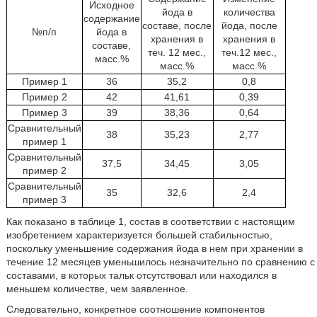
Исходное
йода в
количества
содержание
составе, после
йода, после
№п/п
йода в
хранения в
хранения в
составе,
теч. 12 мес.,
теч.12 мес.,
масс.%
масс.%
масс.%
Пример 1
36
35,2
0,8
Пример 2
42
41,61
0,39
Пример 3
39
38,36
0,64
Сравнительный
38
35,23
2,77
пример 1
Сравнительный
37,5
34,45
3,05
пример 2
Сравнительный
35
32,6
2,4
пример 3
Как показано в таблице 1, состав в соответствии с настоящим
изобретением характеризуется большей стабильностью,
поскольку уменьшение содержания йода в нем при хранении в
течение 12 месяцев уменьшилось незначительно по сравнению с
составами, в которых тальк отсутствовал или находился в
меньшем количестве, чем заявленное.
Следовательно, конкретное соотношение компонентов