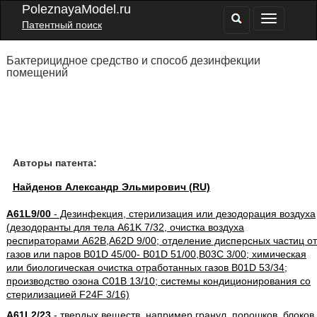
PoleznayaModel.ru
Патентный поиск
Бактерицидное средство и способ дезинфекции
помещений
Авторы патента:
Найденов Александр Эльмирович (RU)
A61L9/00
- Дезинфекция, стерилизация или дезодорация воздуха
(дезодоранты для тела A61K 7/32, очистка воздуха
респираторами A62B,A62D 9/00; отделение дисперсных частиц от
газов или паров B01D 45/00- B01D 51/00,B03C 3/00; химическая
или биологическая очистка отработанных газов B01D 53/34;
производство озона C01B 13/10; системы кондиционирования со
стерилизацией F24F 3/16)
A61L2/23
- твердых веществ, например гранул, порошков, блоков,