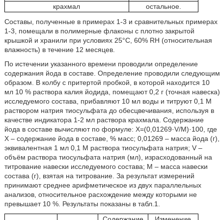
крахмал
остальное.
Составы, полученные в примерах 1-3 и сравнительных примерах
1-3, помещали в полимерные флаконы с плотно закрытой
крышкой и хранили при условиях 25°C, 60% RH (относительная
влажность) в течение 12 месяцев.
По истечении указанного времени проводили определение
содержания йода в составе. Определение проводили следующим
образом. В колбу с притертой пробкой, в которой находится 10
мл 10 % раствора калия йодида, помещают 0,2 г (точная навеска)
исследуемого состава, прибавляют 10 мл воды и титруют 0,1 М
раствором натрия тиосульфата до обесцвечивания, используя в
качестве индикатора 1-2 мл раствора крахмала. Содержание
йода в составе вычисляют по формуле: X=(0,01269·V/M)·100, где
X – содержание йода в составе, % масс; 0,01269 – масса йода (г),
эквивалентная 1 мл 0,1 М раствора тиосульфата натрия; V –
объём раствора тиосульфата натрия (мл), израсходованный на
титрование навески исследуемого состава; М – масса навески
состава (г), взятая на титрование. За результат измерений
принимают среднее арифметическое из двух параллельных
анализов, относительное расхождение между которыми не
превышает 10 %. Результаты показаны в табл.1.
Содержание
Изменение