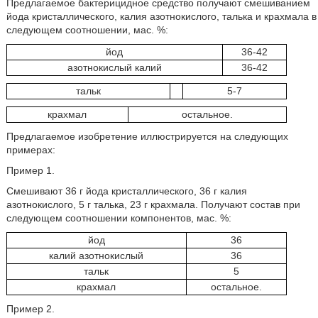
Предлагаемое бактерицидное средство получают смешиванием
йода кристаллического, калия азотнокислого, талька и крахмала в
следующем соотношении, мас. %:
йод
36-42
азотнокислый калий
36-42
тальк
5-7
крахмал
остальное.
Предлагаемое изобретение иллюстрируется на следующих
примерах:
Пример 1.
Смешивают 36 г йода кристаллического, 36 г калия
азотнокислого, 5 г талька, 23 г крахмала. Получают состав при
следующем соотношении компонентов, мас. %:
йод
36
калий азотнокислый
36
тальк
5
крахмал
остальное.
Пример 2.