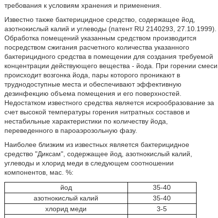
требования к условиям хранения и применения.
Известно также бактерицидное средство, содержащее йод,
азотнокислый калий и углеводы (патент RU 2140293, 27.10.1999).
Обработка помещений указанным средством производится
посредством сжигания расчетного количества указанного
бактерицидного средства в помещении для создания требуемой
концентрации действующего вещества - йода. При горении смеси
происходит возгонка йода, пары которого проникают в
труднодоступные места и обеспечивают эффективную
дезинфекцию объема помещения и его поверхностей.
Недостатком известного средства является искрообразование за
счет высокой температуры горения нитратных составов и
нестабильные характеристики по количеству йода,
переведенного в пароаэрозольную фазу.
Наиболее близким из известных является бактерицидное
средство "Диксам", содержащее йод, азотнокислый калий,
углеводы и хлорид меди в следующем соотношении
компонентов, мас. %:
йод
35-40
азотнокислый калий
35-40
хлорид меди
3-5