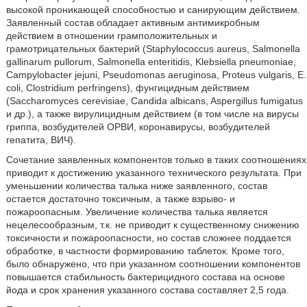
высокой проникающей способностью и санирующим действием.
Заявленный состав обладает активным антимикробным
действием в отношении грамположительных и
грамотрицательных бактерий (Staphylococcus aureus, Salmonella
gallinarum pullorum, Salmonella enteritidis, Klebsiella pneumoniae,
Campylobacter jejuni, Pseudomonas aeruginosa, Proteus vulgaris, E.
coli, Clostridium perfringens), фунгицидным действием
(Saccharomyces cerevisiae, Candida albicans, Aspergillus fumigatus
и др.), а также вирулицидным действием (в том числе на вирусы
гриппа, возбудителей ОРВИ, коронавирусы, возбудителей
гепатита, ВИЧ).
Сочетание заявленных компонентов только в таких соотношениях
приводит к достижению указанного технического результата. При
уменьшении количества талька ниже заявленного, состав
остается достаточно токсичным, а также взрыво- и
пожароопасным. Увеличение количества талька является
нецелесообразным, т.к. не приводит к существенному снижению
токсичности и пожароопасности, но состав сложнее поддается
обработке, в частности формированию таблеток. Кроме того,
было обнаружено, что при указанном соотношении компонентов
повышается стабильность бактерицидного состава на основе
йода и срок хранения указанного состава составляет 2,5 года.