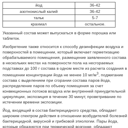
йод
36-42
азотнокислый калий
36-42
тальк
5-7
крахмал
остальное.
Указанный состав может выпускаться в форме порошка или
таблеток.
Изобретение также относится к способу дезинфекции воздуха и
поверхностей в помещении, который включает герметизацию
обрабатываемого помещения, размещение заявленного состава
в нескольких местах на поверхности пола на несгораемых
подставках до 100 г состава в одном месте из расчета создания в
3
помещении концентрации йода не менее 10 мг/м
, поджигание
состава с выделением при сгорании состава паров йода,
распределение паров по объему помещения за счет
конвекционных потоков воздуха или внутренней принудительной
циркуляции, экспозиция в течение 30 минут, проветривание по
истечении времени экспозиции.
Йод, входящий в состав бактерицидного средства, обладает
широким спектром действия в отношении возбудителей болезней
бактерицидной, вирусной и грибковой этиологии. Пары йода,
которые образуются при термической возгонке, обладают