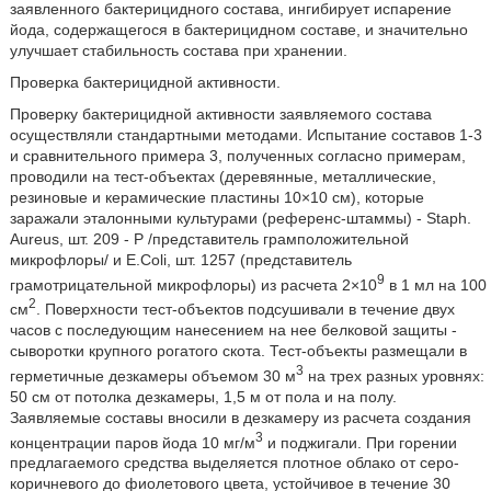
заявленного бактерицидного состава, ингибирует испарение
йода, содержащегося в бактерицидном составе, и значительно
улучшает стабильность состава при хранении.
Проверка бактерицидной активности.
Проверку бактерицидной активности заявляемого состава
осуществляли стандартными методами. Испытание составов 1-3
и сравнительного примера 3, полученных согласно примерам,
проводили на тест-объектах (деревянные, металлические,
резиновые и керамические пластины 10×10 см), которые
заражали эталонными культурами (референс-штаммы) - Staph.
Aureus, шт. 209 - Р /представитель грамположительной
микрофлоры/ и E.Coli, шт. 1257 (представитель
9
грамотрицательной микрофлоры) из расчета 2×10
в 1 мл на 100
2
см
. Поверхности тест-объектов подсушивали в течение двух
часов с последующим нанесением на нее белковой защиты -
сыворотки крупного рогатого скота. Тест-объекты размещали в
3
герметичные дезкамеры объемом 30 м
на трех разных уровнях:
50 см от потолка дезкамеры, 1,5 м от пола и на полу.
Заявляемые составы вносили в дезкамеру из расчета создания
3
концентрации паров йода 10 мг/м
и поджигали. При горении
предлагаемого средства выделяется плотное облако от серо-
коричневого до фиолетового цвета, устойчивое в течение 30