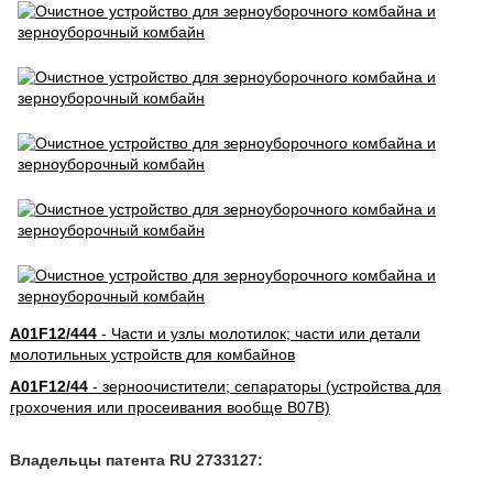
A01F12/444
- Части и узлы молотилок; части или детали
молотильных устройств для комбайнов
A01F12/44
- зерноочистители; сепараторы (устройства для
грохочения или просеивания вообще B07B)
Владельцы патента RU 2733127: