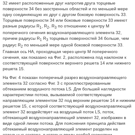
32 имеет расположенные друг напротив друга торцевые
поверхности 34 без заостренных областей и по меньшей мере
одну соединяющую их друг с другом боковую поверхность 33.
Торцевые поверхности 34 или боковые поверхности 33 имеют
разные радиусы R
, R
, R
по отношению к центру М
1
2
3
поперечного сечения воздухонаправляющего элемента 32,
причем радиусы R
R
торцевых поверхностей 34 больше, чем
1
3
радиус R
по меньшей мере одной боковой поверхности 33.
2
Главная ось НА, проходящая через центр М поперечного
сечения, как показано на Фиг. 2, расположена под наклоном к
соответствующей поверхности верхнего решета 14 или нижнего
решета 15.
На Фиг. 4 показан поперечный разрез воздухонаправляющего
элемента 32 согласно Фиг. 3 с проиллюстрированным
обтеканием воздушного потока LS. Для большей наглядности
характеристики потока, вызываемой соответствующим
направляющим элементом 32 под верхним решетом 14 и нижним
решетом 15, с которой соответствующий воздухонаправляющий
элемент 32 воздействует на воздушный поток LS, поток,
обтекающий воздухонаправляющий элемент 32, изображен в
виде одной линии потока. Для пояснения принципа действия
обтекаемый воздухонаправляющий элемент разделен на
отдельные сектора, в которых ввиду особой геометрии