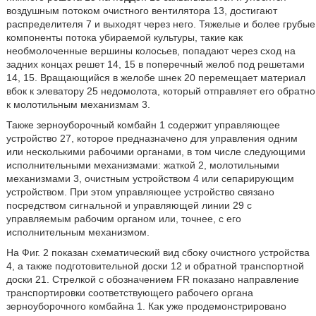
воздушным потоком очистного вентилятора 13, достигают
распределителя 7 и выходят через него. Тяжелые и более грубые
компоненты потока убираемой культуры, такие как
необмолоченные вершины колосьев, попадают через сход на
задних концах решет 14, 15 в поперечный желоб под решетами
14, 15. Вращающийся в желобе шнек 20 перемещает материал
вбок к элеватору 25 недомолота, который отправляет его обратно
к молотильным механизмам 3.
Также зерноуборочный комбайн 1 содержит управляющее
устройство 27, которое предназначено для управления одним
или несколькими рабочими органами, в том числе следующими
исполнительными механизмами: жаткой 2, молотильными
механизмами 3, очистным устройством 4 или сепарирующим
устройством. При этом управляющее устройство связано
посредством сигнальной и управляющей линии 29 с
управляемым рабочим органом или, точнее, с его
исполнительным механизмом.
На Фиг. 2 показан схематический вид сбоку очистного устройства
4, а также подготовительной доски 12 и обратной транспортной
доски 21. Стрелкой с обозначением FR показано направление
транспортировки соответствующего рабочего органа
зерноуборочного комбайна 1. Как уже продемонстрировано