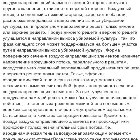
воздухонаправляющий элемент с нижней стороны получает
другое отклонение, отличное от верхней стороны. Воздушный
поток, отклоненный с нижней стороны, встречает в области,
расположенной дальше в направлении выноса убираемой
культуры, т.е. в продольном направлении решет, только нижнее
или верхнее решето. Продув нижнего решета и верхнего решета
улучшается в направлении выноса убираемой культуры, так что
фаза кипящего слоя может поддерживаться на большем участке
пути в направлении выноса убираемой культуры. Форма
поперечного сечения воздухонаправляющих элементов изменяет
направление воздушного потока, параллельного к решетам,
вследствие чего локальный вертикальный продув нижнего решета
и верхнего решета повышается. Также, эффекты
аэродинамической тени и срыва потока могут оставаться
незначительными за счет особой формы поперечного сечения
воздухонаправляющих элементов. За счет улучшенного
продувания ламелей решета может быть улучшено очищающее
действие, т.е. степень загрязнения мякиной или соломенным
ворохом сепарированного очистным устройством зерна может
быть снижена, а качество сепарации повышено. Кроме того,
позади воздухонаправляющего элемента не происходит или
происходит только незначительный срыв потока, т.е.
аэродинамическая тень за воздухонаправляющим элементом
практически отсутствует.Вследствие этого также продуваются все