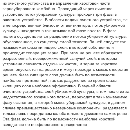
из очистного устройства в направлении хвостовой части
зерноуборочного комбайна. Проходящий через очистное
устройство поток убираемой культуры проходит три фазы в
очистном устройстве. В области подачи очистного устройства, т.е.
в непосредственной близости от вентилятора, поток убираемой
культуры находится в так называемой фазе полета. В фазе
полета осуществляется разделение потока убираемой культуры,
обусловленное, по существу, силой тяжести. За ней следует так
называемая фаза кипящего слоя, в которой собственно и
происходит сепарация зерна. При этом на решете образуется
разрыхленный, псевдоожиженный сыпучий слой, в котором
устранена связность отдельных частиц, и зерна за короткое
время опускаются на решето и могут проходить сквозь отверстия
решета. Фаза кипящего слоя должна быть по возможности
наиболее протяженной, так как разделение во время фазы
кипящего слоя наиболее эффективно. В задней области
очистного устройства слой убираемой культуры, в том числе из-за
недостаточного воздушного потока, переходит в так называемую
фазу осыпания, в которой смесь убираемой культуры, в данном
случае преимущественно незерновые компоненты, разделяется
только лишь посредством колебательного движения самих решет.
Эта фаза должна быть по возможности наиболее короткой
вследствие ее неэффективного разделения.