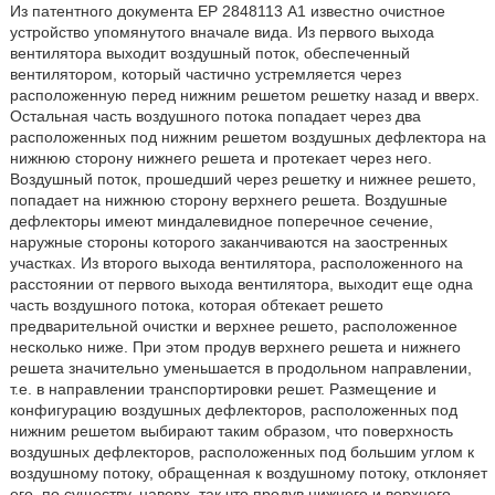
Из патентного документа ЕР 2848113 А1 известно очистное
устройство упомянутого вначале вида. Из первого выхода
вентилятора выходит воздушный поток, обеспеченный
вентилятором, который частично устремляется через
расположенную перед нижним решетом решетку назад и вверх.
Остальная часть воздушного потока попадает через два
расположенных под нижним решетом воздушных дефлектора на
нижнюю сторону нижнего решета и протекает через него.
Воздушный поток, прошедший через решетку и нижнее решето,
попадает на нижнюю сторону верхнего решета. Воздушные
дефлекторы имеют миндалевидное поперечное сечение,
наружные стороны которого заканчиваются на заостренных
участках. Из второго выхода вентилятора, расположенного на
расстоянии от первого выхода вентилятора, выходит еще одна
часть воздушного потока, которая обтекает решето
предварительной очистки и верхнее решето, расположенное
несколько ниже. При этом продув верхнего решета и нижнего
решета значительно уменьшается в продольном направлении,
т.е. в направлении транспортировки решет. Размещение и
конфигурацию воздушных дефлекторов, расположенных под
нижним решетом выбирают таким образом, что поверхность
воздушных дефлекторов, расположенных под большим углом к
воздушному потоку, обращенная к воздушному потоку, отклоняет
его, по существу, наверх, так что продув нижнего и верхнего