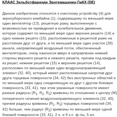
КЛААС Зельбстфаренде Эрнтемашинен ГмбХ (DE)
Данное изобретение относится к очистному устройству (4) для
зерноуборочного комбайна (1), содержащему по меньшей мере
один вентилятор (13), решетную раму, выполненную с
возможностью ее приведения в колебательное движение,
которая содержит по меньшей мере одно верхнее решето (14) и
одно нижнее решето (15), расположенные в решетной раме на
расстоянии друг от друга, и по меньшей мере один участок (28)
канала, направляющий воздушный поток, обеспеченный
вентилятором, снизу наискосок вверх в направлении нижней
стороны верхнего решета и нижнего решета, причем под каждым
из решет, нижним решетом (15) и верхним решетом (14),
расположен по меньшей мере один воздухонаправляющий
элемент (32, 40), который имеет расположенные напротив друг
друга торцевые поверхности (34, 42) без заостренных областей и
по меньшей мере одну соединяющую их друг с другом боковую
поверхность (33, 41), при этом указанные поверхности имеют
разные радиусы (R
, R
, R
) кривизны по отношению к центру (М)
1
2
3
поперечного сечения воздухонаправляющего элемента (32, 40),
причем радиусы кривизны (R
, R
) торцевых поверхностей (34,
1
3
42) больше, чем радиус (R
) кривизны по меньшей мере одной
2
боковой поверхности (33, 41). 2 н. и 9 з.п. ф-лы, 5 ил.