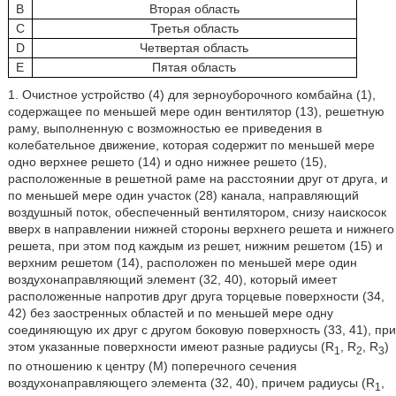
В
Вторая область
С
Третья область
D
Четвертая область
Е
Пятая область
1. Очистное устройство (4) для зерноуборочного комбайна (1),
содержащее по меньшей мере один вентилятор (13), решетную
раму, выполненную с возможностью ее приведения в
колебательное движение, которая содержит по меньшей мере
одно верхнее решето (14) и одно нижнее решето (15),
расположенные в решетной раме на расстоянии друг от друга, и
по меньшей мере один участок (28) канала, направляющий
воздушный поток, обеспеченный вентилятором, снизу наискосок
вверх в направлении нижней стороны верхнего решета и нижнего
решета, при этом под каждым из решет, нижним решетом (15) и
верхним решетом (14), расположен по меньшей мере один
воздухонаправляющий элемент (32, 40), который имеет
расположенные напротив друг друга торцевые поверхности (34,
42) без заостренных областей и по меньшей мере одну
соединяющую их друг с другом боковую поверхность (33, 41), при
этом указанные поверхности имеют разные радиусы (R
, R
, R
)
1
2
3
по отношению к центру (М) поперечного сечения
воздухонаправляющего элемента (32, 40), причем радиусы (R
,
1