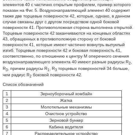
элементов 40 с частично открытым профилем, пример которого
показан на Фиг. 5. Воздухонаправляющий элемент 40 содержит
также две торцевые поверхности 42, которые, однако, в данном
случае связаны друг с другом посредством одной боковой
поверхности 41. Противоположная сторона выполнена открытой.
Торцевые поверхности 42 заканчиваются на концевых областях
43, обращенных в противоположную сторону от боковой
поверхности 41, которые имеют частично вовнутрь выпуклый
изгиб. Торцевые поверхности 42 и боковая поверхность 41,
соответственно, по отношению к центру М оперечного сечения
воздухонаправляющего элемента 40 имеют разные радиусы R
,
2
R
, причем радиусы R
, R
торцевых поверхностей 34 больше,
3
1
3
чем радиус R
боковой поверхности 42.
2
Список обозначений
1
Зерноуборочный комбайн
2
Жатка
3
Молотильные механизмы
4
Очистное устройство
5
Зерновой бункер
6
Кабина водителя
7
Распределительное устройство