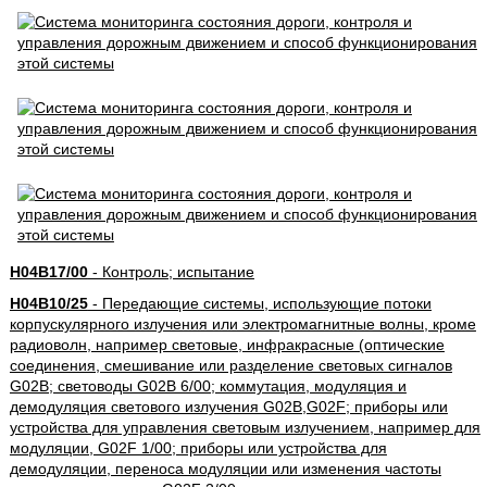
H04B17/00
- Контроль; испытание
H04B10/25
- Передающие системы, использующие потоки
корпускулярного излучения или электромагнитные волны, кроме
радиоволн, например световые, инфракрасные (оптические
соединения, смешивание или разделение световых сигналов
G02B; световоды G02B 6/00; коммутация, модуляция и
демодуляция светового излучения G02B,G02F; приборы или
устройства для управления световым излучением, например для
модуляции, G02F 1/00; приборы или устройства для
демодуляции, переноса модуляции или изменения частоты