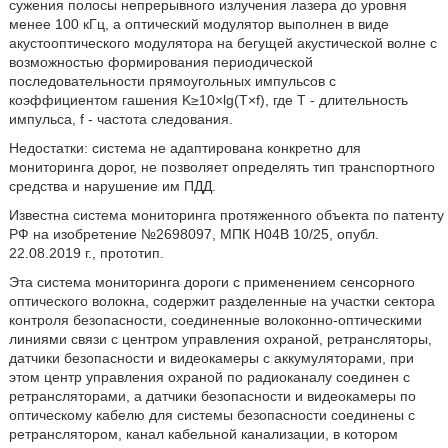
сужения полосы непрерывного излучения лазера до уровня
менее 100 кГц, а оптический модулятор выполнен в виде
акустооптического модулятора на бегущей акустической волне с
возможностью формирования периодической
последовательности прямоугольных импульсов с
коэффициентом гашения K≥10×lg(T×f), где Т - длительность
импульса, f - частота следования.
Недостатки: система не адаптирована конкретно для
мониторинга дорог, не позволяет определять тип транспортного
средства и нарушение им ПДД.
Известна система мониторинга протяженного объекта по патенту
РФ на изобретение №2698097, МПК Н04В 10/25, опубл.
22.08.2019 г., прототип.
Эта система мониторинга дороги с применением сенсорного
оптического волокна, содержит разделенные на участки сектора
контроля безопасности, соединенные волоконно-оптическими
линиями связи с центром управления охраной, ретрансляторы,
датчики безопасности и видеокамеры с аккумуляторами, при
этом центр управления охраной по радиоканалу соединен с
ретрансляторами, а датчики безопасности и видеокамеры по
оптическому кабелю для системы безопасности соединены с
ретранслятором, канал кабельной канализации, в котором