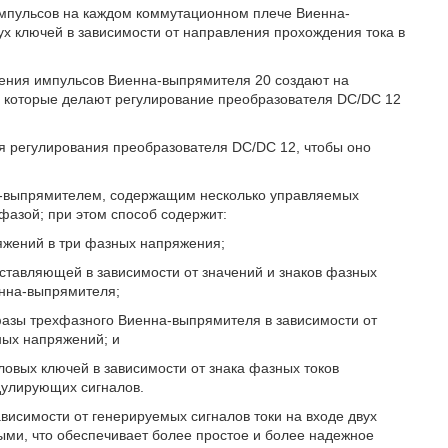
мпульсов на каждом коммутационном плече Виенна-
вух ключей в зависимости от направления прохождения тока в
ения импульсов Виенна-выпрямителя 20 создают на
 которые делают регулирование преобразователя DC/DC 12
я регулирования преобразователя DC/DC 12, чтобы оно
-выпрямителем, содержащим несколько управляемых
 фазой; при этом способ содержит:
яжений в три фазных напряжения;
ставляющей в зависимости от значений и знаков фазных
енна-выпрямителя;
фазы трехфазного Виенна-выпрямителя в зависимости от
ных напряжений; и
ловых ключей в зависимости от знака фазных токов
дулирующих сигналов.
висимости от генерируемых сигналов токи на входе двух
ми, что обеспечивает более простое и более надежное