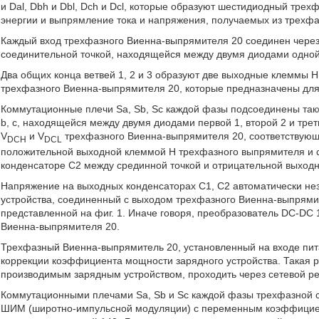
и Dal, Dbh и Dbl, Dch и Dcl, которые образуют шестидиодный тр
энергии и выпрямление тока и напряжения, получаемых из трехфаз
Каждый вход трехфазного Виенна-выпрямителя 20 соединен через
соединительной точкой, находящейся между двумя диодами одной и
Два общих конца ветвей 1, 2 и 3 образуют две выходные клеммы Н
трехфазного Виенна-выпрямителя 20, которые предназначены для
Коммутационные плечи Sa, Sb, Sc каждой фазы подсоединены такж
b, с, находящейся между двумя диодами первой 1, второй 2 и тре
V
и V
трехфазного Виенна-выпрямителя 20, соответствую
DCH
DCL
положительной выходной клеммой Н трехфазного выпрямителя и 
конденсаторе С2 между срединной точкой и отрицательной выход
Напряжение на выходных конденсаторах С1, С2 автоматически не
устройства, соединенный с выходом трехфазного Виенна-выпрямит
представленной на фиг. 1. Иначе говоря, преобразователь DC-D
Виенна-выпрямителя 20.
Трехфазный Виенна-выпрямитель 20, установленный на входе пит
коррекции коэффициента мощности зарядного устройства. Такая 
производимым зарядным устройством, проходить через сетевой р
Коммутационными плечами Sa, Sb и Sc каждой фазы трехфазной 
ШИМ (широтно-импульсной модуляции) с переменным коэффициен