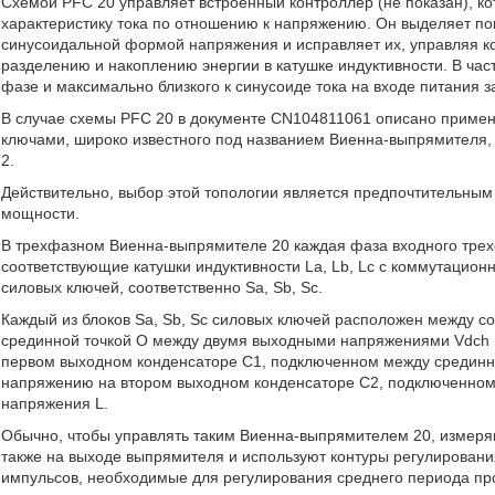
Схемой PFC 20 управляет встроенный контроллер (не показан), к
характеристику тока по отношению к напряжению. Он выделяет 
синусоидальной формой напряжения и исправляет их, управляя ко
разделению и накоплению энергии в катушке индуктивности. В час
фазе и максимально близкого к синусоиде тока на входе питания з
В случае схемы PFC 20 в документе CN104811061 описано примен
ключами, широко известного под названием Виенна-выпрямителя, 
2.
Действительно, выбор этой топологии является предпочтительным
мощности.
В трехфазном Виенна-выпрямителе 20 каждая фаза входного трех
соответствующие катушки индуктивности La, Lb, Lc с коммутацион
силовых ключей, соответственно Sa, Sb, Sc.
Каждый из блоков Sa, Sb, Sc силовых ключей расположен между со
срединной точкой О между двумя выходными напряжениями Vdch 
первом выходном конденсаторе С1, подключенном между срединно
напряжению на втором выходном конденсаторе С2, подключенном
напряжения L.
Обычно, чтобы управлять таким Виенна-выпрямителем 20, измеряют
также на выходе выпрямителя и используют контуры регулирован
импульсов, необходимые для регулирования среднего периода про