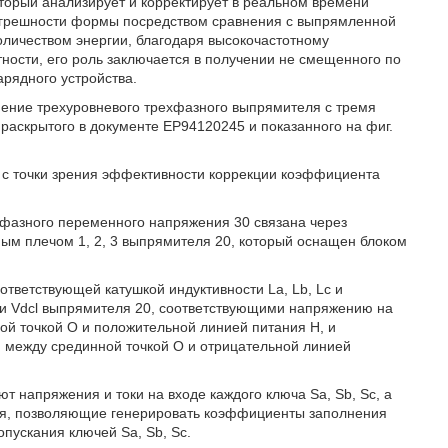
оторый анализирует и корректирует в реальном времени
погрешности формы посредством сравнения с выпрямленной
личеством энергии, благодаря высокочастотному
тности, его роль заключается в получении не смещенного по
арядного устройства.
ение трехуровневого трехфазного выпрямителя с тремя
раскрытого в документе ЕР94120245 и показанного на фиг.
 с точки зрения эффективности коррекции коэффициента
фазного переменного напряжения 30 связана через
ным плечом 1, 2, 3 выпрямителя 20, который оснащен блоком
ответствующей катушкой индуктивности La, Lb, Lc и
и Vdcl выпрямителя 20, соответствующими напряжению на
й точкой О и положительной линией питания Н, и
 между срединной точкой О и отрицательной линией
 напряжения и токи на входе каждого ключа Sa, Sb, Sc, а
ия, позволяющие генерировать коэффициенты заполнения
пускания ключей Sa, Sb, Sc.