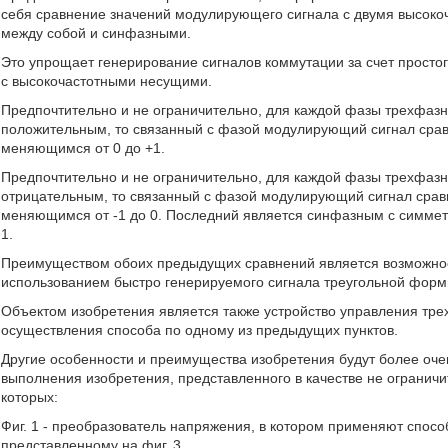
себя сравнение значений модулирующего сигнала с двумя высок
между собой и синфазными.
Это упрощает генерирование сигналов коммутации за счет прост
с высокочастотными несущими.
Предпочтительно и не ограничительно, для каждой фазы трехфазн
положительным, то связанный с фазой модулирующий сигнал сра
меняющимся от 0 до +1.
Предпочтительно и не ограничительно, для каждой фазы трехфазн
отрицательным, то связанный с фазой модулирующий сигнал сра
меняющимся от -1 до 0. Последний является синфазным с симме
1.
Преимуществом обоих предыдущих сравнений является возможност
использованием быстро генерируемого сигнала треугольной форм
Объектом изобретения является также устройство управления т
осуществления способа по одному из предыдущих пунктов.
Другие особенности и преимущества изобретения будут более оч
выполнения изобретения, представленного в качестве не огранич
которых:
Фиг. 1 - преобразователь напряжения, в котором применяют спосо
представленному на фиг. 3.