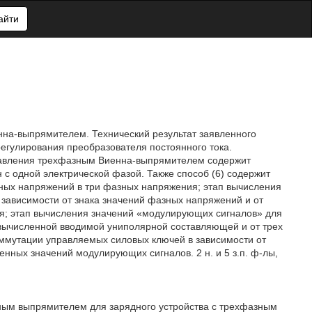
айти
нна-выпрямителем. Технический результат заявленного
егулирования преобразователя постоянного тока.
 управления трехфазным Виенна-выпрямителем содержит
 с одной электрической фазой. Также способ (6) содержит
йных напряжений в три фазных напряжения; этап вычисления
зависимости от знака значений фазных напряжений и от
я; этап вычисления значений «модулирующих сигналов» для
вычисленной вводимой униполярной составляющей и от трех
оммутации управляемых силовых ключей в зависимости от
нных значений модулирующих сигналов. 2 н. и 5 з.п. ф-лы,
ным выпрямителем для зарядного устройства с трехфазным