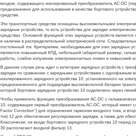
входом, содержащего изолированный преобразователь AC-DC (пере
предназначено для использования в качестве бортового устройств
средстве.
Эти транспортные средства оснащены высоковольтными электриче
зарядные устройства, то есть устройства для зарядки электричес
средствах. Основной функцией этих зарядных устройств является
в наличии в распределительной электрической сети. Следователь
постоянный ток. Критериями, необходимыми для этих зарядных уст
являются повышенный КПД, небольшой габаритный размер, гальван
работы, слабое излучение электромагнитных помех и невысокий 
В данном случае речь идет о категории зарядных устройств с тр
зарядки по сравнению с зарядными устройствами с однофазным вх
изолированного зарядного устройства 10, установленного на элек
предназначенного для подзарядки высоковольтной батареи транспо
которой бортовое зарядное устройство 10 подключено через линей
Чтобы применить функцию преобразования AC-DC с гальванической
10, содержащее первый преобразователь AC-DC, который имеет с
Factor Correction”) для ограничения гармоник входного тока, и в
ток) 12 для обеспечения регулирования зарядки, а также для обе
Классически, на входе бортового зарядного устройства 10 перед 
30 располагают входной фильтр 13.