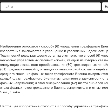
Н
Изобретение относится к способу (6) управления трехфазным Вие
изобретения заключается в упрощение и увеличении надежности р
Технический результат достигается за счет того, что способ (6)
несколько управляемых силовых ключей, каждый из которых связан
следующие этапы: этап преобразования (60) трех заданных лине
(61) предназначенной для введения униполярной составляющей в 
среднего значения фазных токов трехфазного Виенна-выпрямител
каждой фазы трехфазного Виенна-выпрямителя в зависимости от 
фазных напряжений; и этап генерирования (62) шести сигналов к
знака фазных токов трехфазного Виенна-выпрямителя и от вычисле
5 ил., 1 табл.
Настоящее изобретение относится к способу управления трехфаз