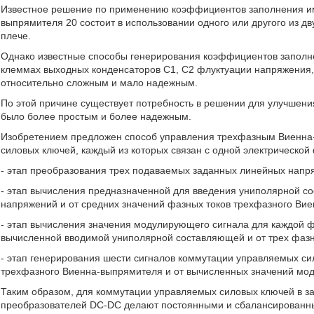
Известное решение по применению коэффициентов заполнения и
выпрямителя 20 состоит в использовании одного или другого из д
плече.
Однако известные способы генерирования коэффициентов заполн
клеммах выходных конденсаторов С1, С2 флуктуации напряжения,
относительно сложным и мало надежным.
По этой причине существует потребность в решении для улучшени
было более простым и более надежным.
Изобретением предложен способ управления трехфазным Виенна
силовых ключей, каждый из которых связан с одной электрической
- этап преобразования трех подаваемых заданных линейных напр
- этап вычисления предназначенной для введения униполярной со
напряжений и от средних значений фазных токов трехфазного Ви
- этап вычисления значения модулирующего сигнала для каждой 
вычисленной вводимой униполярной составляющей и от трех фаз
- этап генерирования шести сигналов коммутации управляемых си
трехфазного Виенна-выпрямителя и от вычисленных значений мо
Таким образом, для коммутации управляемых силовых ключей в за
преобразователей DC-DC делают постоянными и сбалансированны