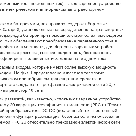
менный ток - постоянный ток). Такое зарядное устройство
а в электрическом или гибридном автотранспортном
скими батареями и, как правило, содержат бортовые
ких батарей, установленные непосредственно на транспортных
 подзарядка батарей при помощи электричества, имеющегося
но, они обеспечивают преобразование переменного тока в
ройств и, в частности, для бортовых зарядных устройств
ическая развязка, высокая надежность, безопасность
коэффициент нелинейных искажений на входном токе.
ехфазным входом, которые имеют более высокую мощность
одом. На фиг. 1 представлена известная топология
трическом или гибридном транспортном средстве и
ртного средства от трехфазной электрической сети 30, к
ный резистор 40 сети.
 развязкой, как известно, используют зарядное устройство
хему 20 коррекции коэффициента мощности (PFC от “Power
торой преобразователь DC-DC (постоянный ток - постоянный
спечения функции развязки для безопасности использования.
схемой PFC 20 относительно трехфазной электрической сети