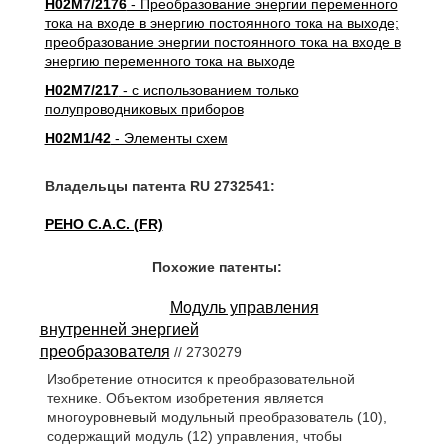
H02M7/2176
- Преобразование энергии переменного
тока на входе в энергию постоянного тока на выходе;
преобразование энергии постоянного тока на входе в
энергию переменного тока на выходе
H02M7/217
- с использованием только
полупроводниковых приборов
H02M1/42
- Элементы схем
Владельцы патента RU 2732541:
РЕНО С.А.С. (FR)
Похожие патенты:
Модуль управления
внутренней энергией
преобразователя
// 2730279
Изобретение относится к преобразовательной
технике. Объектом изобретения является
многоуровневый модульный преобразователь (10),
содержащий модуль (12) управления, чтобы