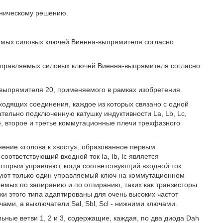
хническому решению.
яемых силовых ключей Виенна-выпрямителя согласно
и управляемых силовых ключей Виенна-выпрямителя согласно
-выпрямителя 20, применяемого в рамках изобретения.
одящих соединения, каждое из которых связано с одной
тельно подключенную катушку индуктивности La, Lb, Lc,
е, второе и третье коммутационные плечи трехфазного
нение «голова к хвосту», образованное первым
оответствующий входной ток Ia, Ib, Ic является
которым управляют, когда соответствующий входной ток
зуют только один управляемый ключ на коммутационном
емых по запиранию и по отпиранию, таких как транзисторы
 этого типа адаптированы для очень высоких частот
ами, а выключатели Sal, Sbl, Scl - нижними ключами.
ные ветви 1, 2 и 3, содержащие, каждая, по два диода Dah