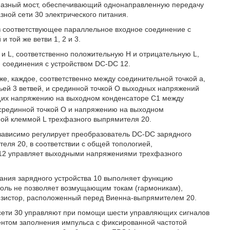
ехфазный мост, обеспечивающий однонаправленную передачу
ной сети 30 электрического питания.
 соответствующее параллельное входное соединение с
 той же ветви 1, 2 и 3.
 и L, соответственно положительную H и отрицательную L,
 соединения с устройством DC-DC 12.
е, каждое, соответственно между соединительной точкой а,
тьей 3 ветвей, и срединной точкой О выходных напряжений
щих напряжению на выходном конденсаторе С1 между
срединной точкой О и напряжению на выходном
ной клеммой L трехфазного выпрямителя 20.
зависимо регулирует преобразователь DC-DC зарядного
еля 20, в соответствии с общей топологией,
C 12 управляет выходными напряжениями трехфазного
ания зарядного устройства 10 выполняет функцию
роль не позволяет возмущающим токам (гармоникам),
езистор, расположенный перед Виенна-выпрямителем 20.
сети 30 управляют при помощи шести управляющих сигналов
том заполнения импульса с фиксированной частотой