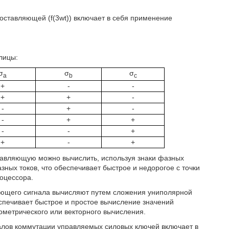
оставляющей (f(3wt)) включает в себя применение
лицы:
σ
σ
σ
a
b
c
+
-
-
+
+
-
-
+
-
-
+
+
-
-
+
+
-
+
тавляющую можно вычислить, используя знаки фазных
ных токов, что обеспечивает быстрое и недорогое с точки
оцессора.
ующего сигнала вычисляют путем сложения униполярной
печивает быстрое и простое вычисление значений
нометрического или векторного вычисления.
алов коммутации управляемых силовых ключей включает в