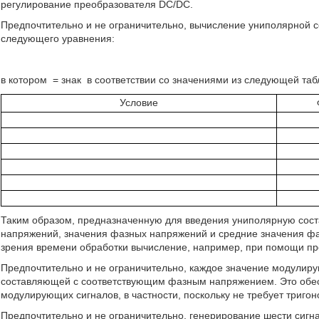
регулирование преобразователя DC/DC.
Предпочтительно и не ограничительно, вычисление униполярной с
следующего уравнения:
в котором
= знак
в соответствии со значениями из следующей таб
Условие
Таким образом, предназначенную для введения униполярную сос
напряжений, значения фазных напряжений и средние значения фаз
зрения времени обработки вычисление, например, при помощи пр
Предпочтительно и не ограничительно, каждое значение модулир
составляющей с соответствующим фазным напряжением. Это обес
модулирующих сигналов, в частности, поскольку не требует триго
Предпочтительно и не ограничительно, генерирование шести сигн