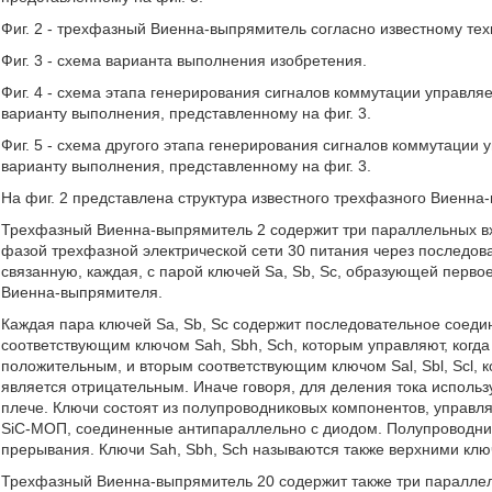
Фиг. 2 - трехфазный Виенна-выпрямитель согласно известному те
Фиг. 3 - схема варианта выполнения изобретения.
Фиг. 4 - схема этапа генерирования сигналов коммутации управл
варианту выполнения, представленному на фиг. 3.
Фиг. 5 - схема другого этапа генерирования сигналов коммутаци
варианту выполнения, представленному на фиг. 3.
На фиг. 2 представлена структура известного трехфазного Виенна
Трехфазный Виенна-выпрямитель 2 содержит три параллельных вх
фазой трехфазной электрической сети 30 питания через последова
связанную, каждая, с парой ключей Sa, Sb, Sc, образующей перво
Виенна-выпрямителя.
Каждая пара ключей Sa, Sb, Sc содержит последовательное соеди
соответствующим ключом Sah, Sbh, Sch, которым управляют, когда с
положительным, и вторым соответствующим ключом Sal, Sbl, Scl, 
является отрицательным. Иначе говоря, для деления тока исполь
плече. Ключи состоят из полупроводниковых компонентов, управля
SiC-MOП, соединенные антипараллельно с диодом. Полупроводники
прерывания. Ключи Sah, Sbh, Sch называются также верхними ключ
Трехфазный Виенна-выпрямитель 20 содержит также три параллель