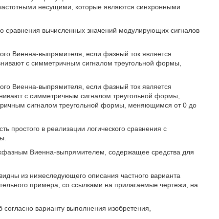
очастотными несущими, которые являются синхронными
ого сравнения вычисленных значений модулирующих сигналов
ого Виенна-выпрямителя, если фазный ток является
внивают с симметричным сигналом треугольной формы,
ого Виенна-выпрямителя, если фазный ток является
внивают с симметричным сигналом треугольной формы,
тричным сигналом треугольной формы, меняющимся от 0 до
ь простого в реализации логического сравнения с
ы.
рехфазным Виенна-выпрямителем, содержащее средства для
евидны из нижеследующего описания частного варианта
ительного примера, со ссылками на прилагаемые чертежи, на
б согласно варианту выполнения изобретения,