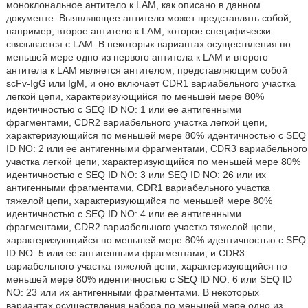
моноклональное антитело к LAM, как описано в данном
документе. Выявляющее антитело может представлять собой,
например, второе антитело к LAM, которое специфически
связывается с LAM. В некоторых вариантах осуществления по
меньшей мере одно из первого антитела к LAM и второго
антитела к LAM является антителом, представляющим собой
scFv-IgG или IgM, и оно включает CDR1 вариабельного участка
легкой цепи, характеризующийся по меньшей мере 80%
идентичностью с SEQ ID NO: 1 или ее антигенными
фрагментами, CDR2 вариабельного участка легкой цепи,
характеризующийся по меньшей мере 80% идентичностью с SEQ
ID NO: 2 или ее антигенными фрагментами, CDR3 вариабельного
участка легкой цепи, характеризующийся по меньшей мере 80%
идентичностью с SEQ ID NO: 3 или SEQ ID NO: 26 или их
антигенными фрагментами, CDR1 вариабельного участка
тяжелой цепи, характеризующийся по меньшей мере 80%
идентичностью с SEQ ID NO: 4 или ее антигенными
фрагментами, CDR2 вариабельного участка тяжелой цепи,
характеризующийся по меньшей мере 80% идентичностью с SEQ
ID NO: 5 или ее антигенными фрагментами, и CDR3
вариабельного участка тяжелой цепи, характеризующийся по
меньшей мере 80% идентичностью с SEQ ID NO: 6 или SEQ ID
NO: 23 или их антигенными фрагментами. В некоторых
вариантах осуществления набора по меньшей мере одно из