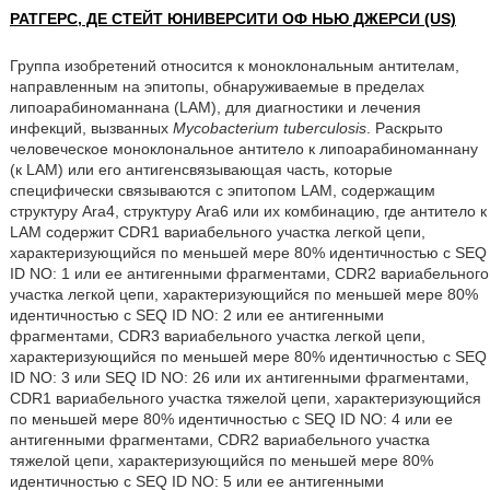
РАТГЕРС, ДЕ СТЕЙТ ЮНИВЕРСИТИ ОФ НЬЮ ДЖЕРСИ (US)
Группа изобретений относится к моноклональным антителам,
направленным на эпитопы, обнаруживаемые в пределах
липоарабиноманнана (LAM), для диагностики и лечения
инфекций, вызванных
Mycobacterium tuberculosis
. Раскрыто
человеческое моноклональное антитело к липоарабиноманнану
(к LAM) или его антигенсвязывающая часть, которые
специфически связываются с эпитопом LAM, содержащим
структуру Ara4, структуру Ara6 или их комбинацию, где антитело к
LAM содержит CDR1 вариабельного участка легкой цепи,
характеризующийся по меньшей мере 80% идентичностью с SEQ
ID NO: 1 или ее антигенными фрагментами, CDR2 вариабельного
участка легкой цепи, характеризующийся по меньшей мере 80%
идентичностью с SEQ ID NO: 2 или ее антигенными
фрагментами, CDR3 вариабельного участка легкой цепи,
характеризующийся по меньшей мере 80% идентичностью с SEQ
ID NO: 3 или SEQ ID NO: 26 или их антигенными фрагментами,
CDR1 вариабельного участка тяжелой цепи, характеризующийся
по меньшей мере 80% идентичностью с SEQ ID NO: 4 или ее
антигенными фрагментами, CDR2 вариабельного участка
тяжелой цепи, характеризующийся по меньшей мере 80%
идентичностью с SEQ ID NO: 5 или ее антигенными