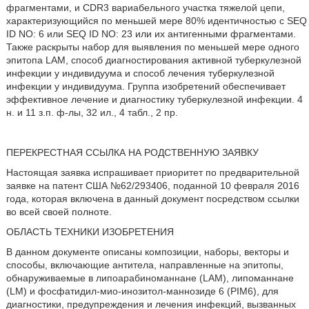
фрагментами, и CDR3 вариабельного участка тяжелой цепи,
характеризующийся по меньшей мере 80% идентичностью с SEQ
ID NO: 6 или SEQ ID NO: 23 или их антигенными фрагментами.
Также раскрыты набор для выявления по меньшей мере одного
эпитопа LAM, способ диагностирования активной туберкулезной
инфекции у индивидуума и способ лечения туберкулезной
инфекции у индивидуума. Группа изобретений обеспечивает
эффективное лечение и диагностику туберкулезной инфекции. 4
н. и 11 з.п. ф-лы, 32 ил., 4 табл., 2 пр.
ПЕРЕКРЕСТНАЯ ССЫЛКА НА РОДСТВЕННУЮ ЗАЯВКУ
Настоящая заявка испрашивает приоритет по предварительной
заявке на патент США №62/293406, поданной 10 февраля 2016
года, которая включена в данный документ посредством ссылки
во всей своей полноте.
ОБЛАСТЬ ТЕХНИКИ ИЗОБРЕТЕНИЯ
В данном документе описаны композиции, наборы, векторы и
способы, включающие антитела, направленные на эпитопы,
обнаруживаемые в липоарабиноманнане (LAM), липоманнане
(LM) и фосфатидил-мио-инозитол-маннозиде 6 (PIM6), для
диагностики, предупреждения и лечения инфекций, вызванных