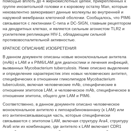
помощью вплоть до 4 жирнокислотных цепей, прикрепленных к
группе инозитольной головки и к коровому остатку Man, которые
нековалентно заякоривают данные молекулы во внутренней и
наружной мембранах клеточной оболочки. Сообщалось, что PIM6
связывается с лектинами С-типа и DC-SIGN, главным рецептором
на дендритных клетках, и является сильным агонистом TLR2 и
усилителем репликации HIV-1, обладающим сильной
противовоспалительной активностью.
КРАТКОЕ ОПИСАНИЕ ИЗОБРЕТЕНИЯ
В данном документе описаны новые моноклональные антитела
(mAb) к LAM и к PIM6/LAM для диагностики и лечения инфекций,
вызванных Mycobacterium tuberculosis. Ниже описано выделение
и определение характеристик этих новых человеческих антител,
специфических в отношении гликолипидов Mycobacterium
tuberculosis, включая человеческие mAb, специфические в
отношении эпитопов LAM, и человеческое mAb, специфическое в
отношении эпитопа, общего для LAM и PIM6.
Соответственно, в данном документе описано человеческое
моноклональное антитело к липоарабиноманнану (к LAM) или
его антигенсвязывающая часть, которые специфически
связываются с эпитопом LAM, включая структуру Ara4, структуру
Ara6 или их комбинацию, где антитело к LAM включает CDR1