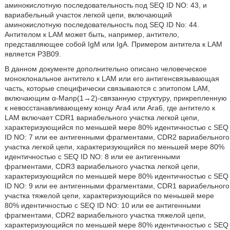
аминокислотную последовательность под SEQ ID NO: 43, и
вариабельный участок легкой цепи, включающий
аминокислотную последовательность под SEQ ID No: 44.
Антителом к LAM может быть, например, антитело,
представляющее собой IgM или IgA. Примером антитела к LAM
является Р3В09.
В данном документе дополнительно описано человеческое
моноклональное антитело к LAM или его антигенсвязывающая
часть, которые специфически связываются с эпитопом LAM,
включающим α-Manp(1→2)-связанную структуру, прикрепленную
к невосстанавливающему концу Ara4 или Ara6, где антитело к
LAM включает CDR1 вариабельного участка легкой цепи,
характеризующийся по меньшей мере 80% идентичностью с SEQ
ID NO: 7 или ее антигенными фрагментами, CDR2 вариабельного
участка легкой цепи, характеризующийся по меньшей мере 80%
идентичностью с SEQ ID NO: 8 или ее антигенными
фрагментами, CDR3 вариабельного участка легкой цепи,
характеризующийся по меньшей мере 80% идентичностью с SEQ
ID NO: 9 или ее антигенными фрагментами, CDR1 вариабельного
участка тяжелой цепи, характеризующийся по меньшей мере
80% идентичностью с SEQ ID NO: 10 или ее антигенными
фрагментами, CDR2 вариабельного участка тяжелой цепи,
характеризующийся по меньшей мере 80% идентичностью с SEQ