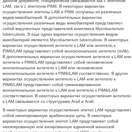
данном документе, специфически связываются как с эпитопом
LAM, так и с эпитопом PIM6. В некоторых вариантах
осуществления эпитопы LAM и PIM6 получены из различных
видов микобактерий. В дополнительных вариантах
осуществления различные виды микобактерий представляют
собой вирулентных представителей комплекса Mycobacterium
tuberculosis. В еще одних вариантах осуществления видом
микобактерий является Mycobacterium tuberculosis. В некоторых
вариантах осуществления антитело к LAM или антитело к
PIM6/LAM представляют собой моноклональное антитело (mAb).
В дополнительных вариантах осуществления антитело к LAM или
антитело к PIM6/LAM представляют собой человеческое
моноклональное антитело к LAM или человеческое
моноклональное антитело к PIM6/LAM соответственно. В других
вариантах осуществления антитело к LAM или антитело к
PIM6/LAM представляют собой гуманизированное
моноклональное антитело к LAM или антитело к PIM6/LAM
соответственно. В некоторых вариантах осуществления антитело
к LAM связывается со структурами Ara4 и Ara6.
В некоторых вариантах осуществления эпитоп LAM представляет
собой некэпированную арабинозную цепь. В некоторых
вариантах осуществления эпитоп LAM представляет собой
некэпированную или кэпированную единичной маннозой