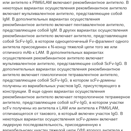
или антитело к PIM6/LAM включают рекомбинантное антитело. В
некоторых вариантах осуществления рекомбинантное антитело
включает мультивалентное антитело, представляющее собой
IgM. В дополнительных вариантах осуществления
рекомбинантное антитело включает пентавалентное антитело,
представляющее собой IgM. В других вариантах осуществления
рекомбинантное антитело включает антитело, представляющее
собой ScFv-IgG, в котором одноцепочечный Fv-фрагмент одного
антитела присоединен к N-концу тяжелой цепи того же или
отличного mAb к LAM. В дополнительных вариантах
осуществления рекомбинантное антитело включает
мультивалентное антитело, представляющее собой ScFv-IgG. В
дополнительных вариантах осуществления рекомбинантное
антитело включает гомологичное тетравалентное антитело,
представляющее собой ScFv-IgG, в котором scFv-домены
получены из вариабельных участков IgG, присутствующего в
конструкции. В еще одних вариантах осуществления
рекомбинантное антитело включает гетерологичное тетрамерное
антитело, представляющее собой scFv-IgG, в котором участки
scFv получены из антитела к LAM или антитела к PIM6/LAM,
отличающегося от такового, в который включен участок IgG. В
некоторых вариантах осуществления scFv-домен включает
лидерную последовательность, присоединенную к
вариабельному участку тяжелой цепи (VH) второго антитела к