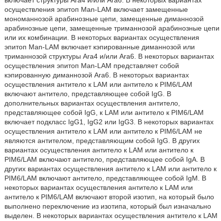
включает структуры Ara4 и/или Ara6. В некоторых вариантах
осуществления эпитоп Man-LAM включает замещенные
мономаннозой арабинозные цепи, замещенные диманнозой
арабинозные цепи, замещенные триманнозой арабинозные цепи
или их комбинации. В некоторых вариантах осуществления
эпитоп Man-LAM включает кэпированные диманнозой или
триманнозой структуры Ara4 и/или Ara6. В некоторых вариантах
осуществления эпитоп Man-LAM представляет собой
кэпированную диманнозой Ara6. В некоторых вариантах
осуществления антитело к LAM или антитело к PIM6/LAM
включают антитело, представляющее собой IgG. В
дополнительных вариантах осуществления антитело,
представляющее собой IgG, к LAM или антитело к PIM6/LAM
включает подкласс IgG1, IgG2 или IgG3. В некоторых вариантах
осуществления антитело к LAM или антитело к PIM6/LAM не
являются антителом, представляющим собой IgG. В других
вариантах осуществления антитело к LAM или антитело к
PIM6/LAM включают антитело, представляющее собой IgA. В
других вариантах осуществления антитело к LAM или антитело к
PIM6/LAM включают антитело, представляющее собой IgM. В
некоторых вариантах осуществления антитело к LAM или
антитело к PIM6/LAM включают второй изотип, на который было
выполнено переключение из изотипа, который был изначально
выделен. В некоторых вариантах осуществления антитело к LAM