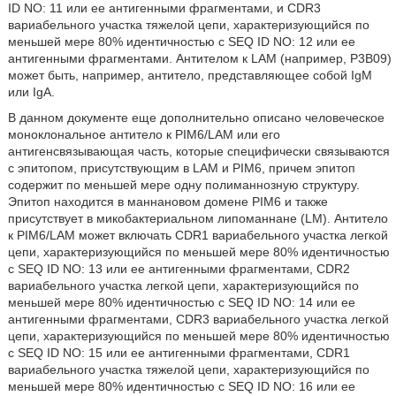
ID NO: 11 или ее антигенными фрагментами, и CDR3
вариабельного участка тяжелой цепи, характеризующийся по
меньшей мере 80% идентичностью с SEQ ID NO: 12 или ее
антигенными фрагментами. Антителом к LAM (например, Р3В09)
может быть, например, антитело, представляющее собой IgM
или IgA.
В данном документе еще дополнительно описано человеческое
моноклональное антитело к PIM6/LAM или его
антигенсвязывающая часть, которые специфически связываются
с эпитопом, присутствующим в LAM и PIM6, причем эпитоп
содержит по меньшей мере одну полиманнозную структуру.
Эпитоп находится в маннановом домене PIM6 и также
присутствует в микобактериальном липоманнане (LM). Антитело
к PIM6/LAM может включать CDR1 вариабельного участка легкой
цепи, характеризующийся по меньшей мере 80% идентичностью
с SEQ ID NO: 13 или ее антигенными фрагментами, CDR2
вариабельного участка легкой цепи, характеризующийся по
меньшей мере 80% идентичностью с SEQ ID NO: 14 или ее
антигенными фрагментами, CDR3 вариабельного участка легкой
цепи, характеризующийся по меньшей мере 80% идентичностью
с SEQ ID NO: 15 или ее антигенными фрагментами, CDR1
вариабельного участка тяжелой цепи, характеризующийся по
меньшей мере 80% идентичностью с SEQ ID NO: 16 или ее