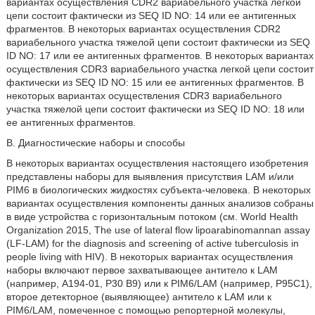
вариантах осуществления CDR2 вариабельного участка легкой
цепи состоит фактически из SEQ ID NO: 14 или ее антигенных
фрагментов. В некоторых вариантах осуществления CDR2
вариабельного участка тяжелой цепи состоит фактически из SEQ
ID NO: 17 или ее антигенных фрагментов. В некоторых вариантах
осуществления CDR3 вариабельного участка легкой цепи состоит
фактически из SEQ ID NO: 15 или ее антигенных фрагментов. В
некоторых вариантах осуществления CDR3 вариабельного
участка тяжелой цепи состоит фактически из SEQ ID NO: 18 или
ее антигенных фрагментов.
В. Диагностические наборы и способы
В некоторых вариантах осуществления настоящего изобретения
представлены наборы для выявления присутствия LAM и/или
PIM6 в биологических жидкостях субъекта-человека. В некоторых
вариантах осуществления компоненты данных анализов собраны
в виде устройства с горизонтальным потоком (см. World Health
Organization 2015, The use of lateral flow lipoarabinomannan assay
(LF-LAM) for the diagnosis and screening of active tuberculosis in
people living with HIV). В некоторых вариантах осуществления
наборы включают первое захватывающее антитело к LAM
(например, А194-01, Р30 В9) или к PIM6/LAM (например, Р95С1),
второе детекторное (выявляющее) антитело к LAM или к
PIM6/LAM, помеченное с помощью репортерной молекулы,