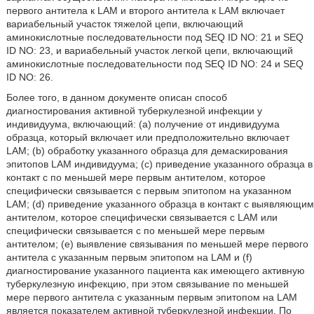
первого антитела к LAM и второго антитела к LAM включает
вариабельный участок тяжелой цепи, включающий
аминокислотные последовательности под SEQ ID NO: 21 и SEQ
ID NO: 23, и вариабельный участок легкой цепи, включающий
аминокислотные последовательности под SEQ ID NO: 24 и SEQ
ID NO: 26.
Более того, в данном документе описан способ
диагностирования активной туберкулезной инфекции у
индивидуума, включающий: (а) получение от индивидуума
образца, который включает или предположительно включает
LAM; (b) обработку указанного образца для демаскирования
эпитопов LAM индивидуума; (с) приведение указанного образца в
контакт с по меньшей мере первым антителом, которое
специфически связывается с первым эпитопом на указанном
LAM; (d) приведение указанного образца в контакт с выявляющим
антителом, которое специфически связывается с LAM или
специфически связывается с по меньшей мере первым
антителом; (е) выявление связывания по меньшей мере первого
антитела с указанным первым эпитопом на LAM и (f)
диагностирование указанного пациента как имеющего активную
туберкулезную инфекцию, при этом связывание по меньшей
мере первого антитела с указанным первым эпитопом на LAM
является показателем активной туберкулезной инфекции. По