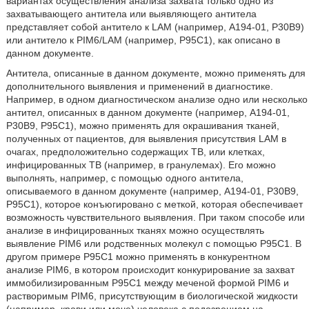
вариантах осуществления анализа захвата только одно из
захватывающего антитела или выявляющего антитела
представляет собой антитело к LAM (например, А194-01, Р30В9)
или антитело к PIM6/LAM (например, Р95С1), как описано в
данном документе.
Антитела, описанные в данном документе, можно применять для
дополнительного выявления и применений в диагностике.
Например, в одном диагностическом анализе одно или несколько
антител, описанных в данном документе (например, А194-01,
Р30В9, Р95С1), можно применять для окрашивания тканей,
полученных от пациентов, для выявления присутствия LAM в
очагах, предположительно содержащих ТВ, или клетках,
инфицированных ТВ (например, в гранулемах). Его можно
выполнять, например, с помощью одного антитела,
описываемого в данном документе (например, А194-01, Р30В9,
Р95С1), которое конъюгировано с меткой, которая обеспечивает
возможность чувствительного выявления. При таком способе или
анализе в инфицированных тканях можно осуществлять
выявление PIM6 или родственных молекул с помощью Р95С1. В
другом примере Р95С1 можно применять в конкурентном
анализе PIM6, в котором происходит конкурирование за захват
иммобилизированным Р95С1 между меченой формой PIM6 и
растворимым PIM6, присутствующим в биологической жидкости