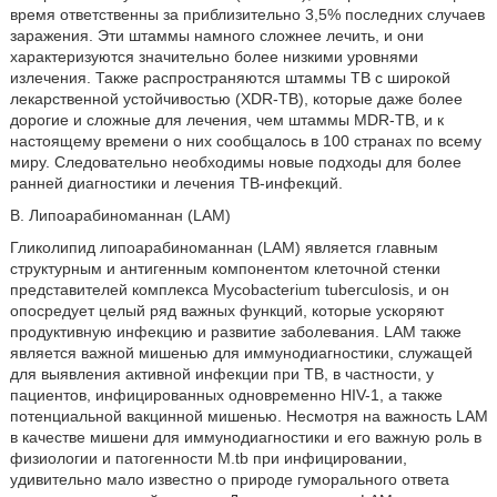
время ответственны за приблизительно 3,5% последних случаев
заражения. Эти штаммы намного сложнее лечить, и они
характеризуются значительно более низкими уровнями
излечения. Также распространяются штаммы ТВ с широкой
лекарственной устойчивостью (XDR-TB), которые даже более
дорогие и сложные для лечения, чем штаммы MDR-TB, и к
настоящему времени о них сообщалось в 100 странах по всему
миру. Следовательно необходимы новые подходы для более
ранней диагностики и лечения ТВ-инфекций.
В. Липоарабиноманнан (LAM)
Гликолипид липоарабиноманнан (LAM) является главным
структурным и антигенным компонентом клеточной стенки
представителей комплекса Mycobacterium tuberculosis, и он
опосредует целый ряд важных функций, которые ускоряют
продуктивную инфекцию и развитие заболевания. LAM также
является важной мишенью для иммунодиагностики, служащей
для выявления активной инфекции при ТВ, в частности, у
пациентов, инфицированных одновременно HIV-1, а также
потенциальной вакцинной мишенью. Несмотря на важность LAM
в качестве мишени для иммунодиагностики и его важную роль в
физиологии и патогенности M.tb при инфицировании,
удивительно мало известно о природе гуморального ответа