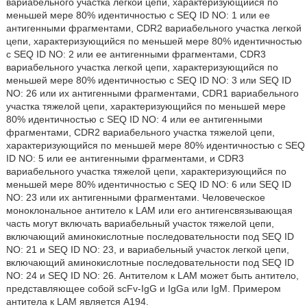
вариабельного участка легкой цепи, характеризующийся по
меньшей мере 80% идентичностью с SEQ ID NO: 1 или ее
антигенными фрагментами, CDR2 вариабельного участка легкой
цепи, характеризующийся по меньшей мере 80% идентичностью
с SEQ ID NO: 2 или ее антигенными фрагментами, CDR3
вариабельного участка легкой цепи, характеризующийся по
меньшей мере 80% идентичностью с SEQ ID NO: 3 или SEQ ID
NO: 26 или их антигенными фрагментами, CDR1 вариабельного
участка тяжелой цепи, характеризующийся по меньшей мере
80% идентичностью с SEQ ID NO: 4 или ее антигенными
фрагментами, CDR2 вариабельного участка тяжелой цепи,
характеризующийся по меньшей мере 80% идентичностью с SEQ
ID NO: 5 или ее антигенными фрагментами, и CDR3
вариабельного участка тяжелой цепи, характеризующийся по
меньшей мере 80% идентичностью с SEQ ID NO: 6 или SEQ ID
NO: 23 или их антигенными фрагментами. Человеческое
моноклональное антитело к LAM или его антигенсвязывающая
часть могут включать вариабельный участок тяжелой цепи,
включающий аминокислотные последовательности под SEQ ID
NO: 21 и SEQ ID NO: 23, и вариабельный участок легкой цепи,
включающий аминокислотные последовательности под SEQ ID
NO: 24 и SEQ ID NO: 26. Антителом к LAM может быть антитело,
представляющее собой scFv-IgG и IgGa или IgM. Примером
антитела к LAM является А194.