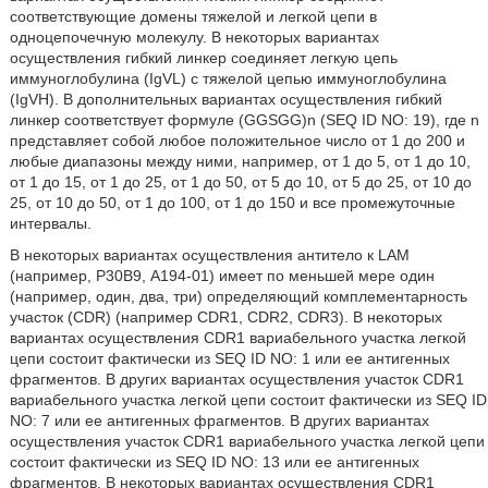
соответствующие домены тяжелой и легкой цепи в
одноцепочечную молекулу. В некоторых вариантах
осуществления гибкий линкер соединяет легкую цепь
иммуноглобулина (IgVL) с тяжелой цепью иммуноглобулина
(IgVH). В дополнительных вариантах осуществления гибкий
линкер соответствует формуле (GGSGG)n (SEQ ID NO: 19), где n
представляет собой любое положительное число от 1 до 200 и
любые диапазоны между ними, например, от 1 до 5, от 1 до 10,
от 1 до 15, от 1 до 25, от 1 до 50, от 5 до 10, от 5 до 25, от 10 до
25, от 10 до 50, от 1 до 100, от 1 до 150 и все промежуточные
интервалы.
В некоторых вариантах осуществления антитело к LAM
(например, Р30В9, А194-01) имеет по меньшей мере один
(например, один, два, три) определяющий комплементарность
участок (CDR) (например CDR1, CDR2, CDR3). В некоторых
вариантах осуществления CDR1 вариабельного участка легкой
цепи состоит фактически из SEQ ID NO: 1 или ее антигенных
фрагментов. В других вариантах осуществления участок CDR1
вариабельного участка легкой цепи состоит фактически из SEQ ID
NO: 7 или ее антигенных фрагментов. В других вариантах
осуществления участок CDR1 вариабельного участка легкой цепи
состоит фактически из SEQ ID NO: 13 или ее антигенных
фрагментов. В некоторых вариантах осуществления CDR1