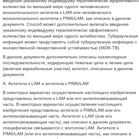
введение указанному индивидууму терапевтически эффективного
количества по меньшей мере одного человеческого
моноклонального антитела к LAM или человеческого
моноклонального антитела к PIM6/LAM, как описано в данном
документе. Способ может дополнительно включать введение
указанному индивидууму терапевтически эффективного
количества по меньшей мере одного антибиотика. Туберкулезная
инфекция может представлять собой туберкулезную инфекцию с
множественной лекарственной устойчивостью (MDR-TB).
В данном документе дополнительно описаны нуклеотидные
последовательности, кодирующие тяжелые цепи и легкие цепи
(включая вариабельные участки) антител, описанных в данном
документе.
А. Антитела к LAM и антитела к PIM6/LAM
В некоторых вариантах осуществления настоящего изобретения
представлены антитело к LAM или его антигенсвязывающая
часть. В некоторых вариантах осуществления настоящего
изобретения представлены антитело к PIM6/LAM или его
антигенсвязывающая часть. Антитело к LAM (или его
антигенсвязывающая часть), как описано в данном документе,
специфически связываются с эпитопом LAM. Антитело к
PIM6/LAM (или его антигенсвязывающая часть), как описано в