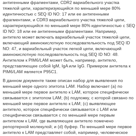
антигенными фрагментами, CDR2 вариабельного участка
тяжелой цепи, характеризующийся по меньшей мере 80%
идентичностью с SEQ ID NO: 17 или ее антигенными
фрагментами, и CDR3 вариабельного участка тяжелой цепи,
характеризующийся по меньшей мере 80% идентичностью с SEQ
ID NO: 18 или ее антигенными фрагментами. Например,
антитело может включать вариабельный участок тяжелой цепи,
включающий аминокислотную последовательность под SEQ ID
NO: 47, и вариабельный участок легкой цепи, включающий
аминокислотную последовательность под SEQ ID NO: 48.
Антителом к PIM6/LAM может быть, например, антитело,
представляющее собой IgM, IgA или IgG. Примером антитела к
PIM6/LAM является Р95С1.
В данном документе также описан набор для выявления по
меньшей мере одного эпитопа LAM. Набор включает (а) по
меньшей мере первое антитело к LAM, которое специфически
связывается с эпитопом LAM; (b) подложку, с которой связано по
меньшей мере первое антитело к LAM; (с) выявляющее
антитело, которое специфически связывается с LAM или
специфически связывается с по меньшей мере первым
антителом к LAM, где выявляющее антитело помечено
репортерной молекулой; и (d) буфер. По меньшей мере первое
антитело к LAM представляет собой, например, человеческое