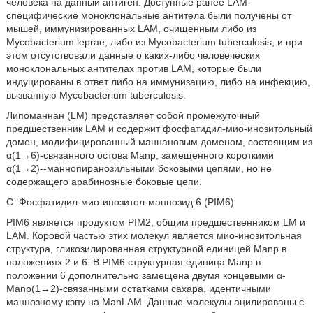
человека на данный антиген. Доступные ранее LAM-
специфические моноклональные антитела были получены от
мышей, иммунизированных LAM, очищенным либо из
Mycobacterium leprae, либо из Mycobacterium tuberculosis, и при
этом отсутствовали данные о каких-либо человеческих
моноклональных антителах против LAM, которые были
индуцированы в ответ либо на иммунизацию, либо на инфекцию,
вызванную Mycobacterium tuberculosis.
Липоманнан (LM) представляет собой промежуточный
предшественник LAM и содержит фосфатидил-мио-инозитольный
домен, модифицированный маннановым доменом, состоящим из
α(1→6)-связанного остова Manp, замещенного короткими
α(1→2)--маннопиранозильными боковыми цепями, но не
содержащего арабинозные боковые цепи.
С. Фосфатидил-мио-инозитол-маннозид 6 (PIM6)
PIM6 является продуктом PIM2, общим предшественником LM и
LAM. Коровой частью этих молекул является мио-инозитольная
структура, гликозилированная структурной единицей Manp в
положениях 2 и 6. В PIM6 структурная единица Manp в
положении 6 дополнительно замещена двумя концевыми α-
Manp(1→2)-связанными остатками сахара, идентичными
маннозному кэпу на ManLAM. Данные молекулы ацилированы с