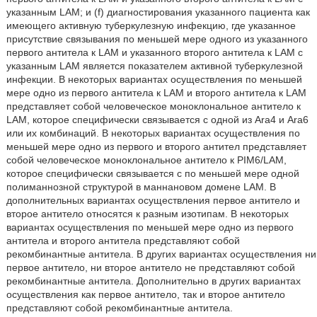
указанным LAM; и (f) диагностирования указанного пациента как
имеющего активную туберкулезную инфекцию, где указанное
присутствие связывания по меньшей мере одного из указанного
первого антитела к LAM и указанного второго антитела к LAM с
указанным LAM является показателем активной туберкулезной
инфекции. В некоторых вариантах осуществления по меньшей
мере одно из первого антитела к LAM и второго антитела к LAM
представляет собой человеческое моноклональное антитело к
LAM, которое специфически связывается с одной из Ara4 и Ara6
или их комбинаций. В некоторых вариантах осуществления по
меньшей мере одно из первого и второго антител представляет
собой человеческое моноклональное антитело к PIM6/LAM,
которое специфически связывается с по меньшей мере одной
полиманнозной структурой в маннановом домене LAM. В
дополнительных вариантах осуществления первое антитело и
второе антитело относятся к разным изотипам. В некоторых
вариантах осуществления по меньшей мере одно из первого
антитела и второго антитела представляют собой
рекомбинантные антитела. В других вариантах осуществления ни
первое антитело, ни второе антитело не представляют собой
рекомбинантные антитела. Дополнительно в других вариантах
осуществления как первое антитело, так и второе антитело
представляют собой рекомбинантные антитела.