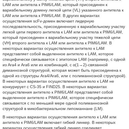
LAM или антитела к PIM6/LAM, который присоединен к
вариабельному домену легкой цепи (VL) указанного антитела к
LAM или антитела к PIM6/LAM. В других вариантах
осуществления scFv-домен включает лидерную
последовательность, присоединенную к вариабельному участку
легкой цепи первого антитела к LAM или антитела к PIM6/LAM,
который присоединен к вариабельному участку тяжелой цепи
(VH) второго антитела к LAM или антитела к PIM6/LAM. В
некоторых вариантах осуществления антитело к LAM
представляет собой выделенное антитело к LAM, которое
специфически связывается с эпитопом LAM (например, с одной
из Ara4 и Ara6 или их комбинаций, с α(1→2)-связанной
диманнозной структурой, которая может быть присоединена к
одной из структуры Ara4/Ara6, или с полиманнозной структурой).
В некоторых вариантах осуществления антитело к LAM не
конкурирует с CS-35 и FIND25. В некоторых вариантах
осуществления антитело к PIM6/LAM представляет собой
выделенное антитело к PIM6/LAM, которое специфически
связывается с по меньшей мере одной полиманнозной
структурой в микобактериальном липоманнане (LM).
В некоторых вариантах осуществления антитело к LAM или
антитело к PIM6/LAM включает гибкий линкер. В некоторых
вариантах осуществления гибкий линкер соединяет