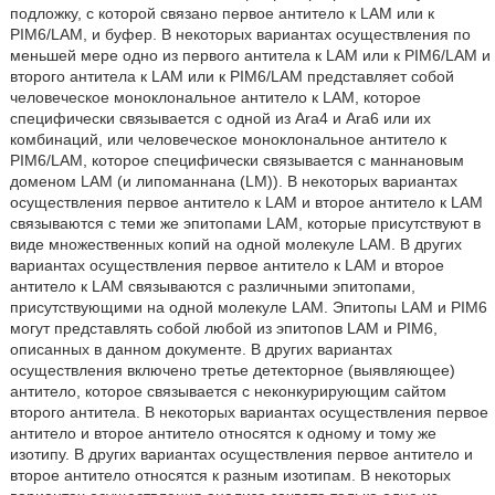
подложку, с которой связано первое антитело к LAM или к
PIM6/LAM, и буфер. В некоторых вариантах осуществления по
меньшей мере одно из первого антитела к LAM или к PIM6/LAM и
второго антитела к LAM или к PIM6/LAM представляет собой
человеческое моноклональное антитело к LAM, которое
специфически связывается с одной из Ara4 и Ara6 или их
комбинаций, или человеческое моноклональное антитело к
PIM6/LAM, которое специфически связывается с маннановым
доменом LAM (и липоманнана (LM)). В некоторых вариантах
осуществления первое антитело к LAM и второе антитело к LAM
связываются с теми же эпитопами LAM, которые присутствуют в
виде множественных копий на одной молекуле LAM. В других
вариантах осуществления первое антитело к LAM и второе
антитело к LAM связываются с различными эпитопами,
присутствующими на одной молекуле LAM. Эпитопы LAM и PIM6
могут представлять собой любой из эпитопов LAM и PIM6,
описанных в данном документе. В других вариантах
осуществления включено третье детекторное (выявляющее)
антитело, которое связывается с неконкурирующим сайтом
второго антитела. В некоторых вариантах осуществления первое
антитело и второе антитело относятся к одному и тому же
изотипу. В других вариантах осуществления первое антитело и
второе антитело относятся к разным изотипам. В некоторых