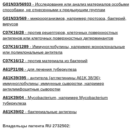
G01N33/56933
- Исследование или анализ материалов особыми
способами, не отнесенными к предыдущим группам
G01N33/569
- микроорганизмов, например протозоа, бактерий,
вирусов
C07K16/28
- против рецепторов, клеточных поверхностных
антигенов или клеточных поверхностных детерминантов
C07K16/1289
- Иммуноглобулины, например моноклональные
или поликлональные антитела
C07K16/12
- против материала из бактерий
A61P31/06
- для лечения туберкулеза
A61K39/395
- антитела (агглютинины A61K 38/36);
иммуноглобулины; иммунные сыворотки, например
антилимфоцитные сыворотки
A61K39/04
- Mycobacterium, например Mycobacterium
туберкулеза
A61K39/02
- бактериальные антигены
Владельцы патента RU 2732502: