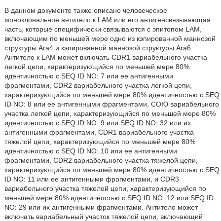
В данном документе также описано человеческое
моноклональное антитело к LAM или его антигенсвязывающая
часть, которые специфически связываются с эпитопом LAM,
включающим по меньшей мере одно из кэпированной маннозой
структуры Ara4 и кэпированной маннозой структуры Ara6.
Антитело к LAM может включать CDR1 вариабельного участка
легкой цепи, характеризующийся по меньшей мере 80%
идентичностью с SEQ ID NO: 7 или ее антигенными
фрагментами, CDR2 вариабельного участка легкой цепи,
характеризующийся по меньшей мере 80% идентичностью с SEQ
ID NO: 8 или ее антигенными фрагментами, СОЮ вариабельного
участка легкой цепи, характеризующийся по меньшей мере 80%
идентичностью с SEQ ID NO: 9 или SEQ ID NO: 32 или их
антигенными фрагментами, CDR1 вариабельного участка
тяжелой цепи, характеризующийся по меньшей мере 80%
идентичностью с SEQ ID NO: 10 или ее антигенными
фрагментами, CDR2 вариабельного участка тяжелой цепи,
характеризующийся по меньшей мере 80% идентичностью с SEQ
ID NO: 11 или ее антигенными фрагментами, и CDR3
вариабельного участка тяжелой цепи, характеризующийся по
меньшей мере 80% идентичностью с SEQ ID NO: 12 или SEQ ID
NO: 29 или их антигенными фрагментами. Антитело может
включать вариабельный участок тяжелой цепи, включающий