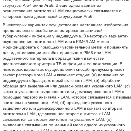
структуры Ara4 и/или Ara6. В еще одних вариантах
осуществления антитело к LAM специфически связывается с
кэпированными диманнозой структурами Ara6.
В некоторых вариантах осуществления настоящего изобретения
представлены способы диагностирования активной
туберкулезной инфекции у индивидуума. В некоторых вариантах
осуществления антитело к LAM или к PIM6/LAM можно
модифицировать с помощью чувствительной метки и применять
для идентификации микобактериального PIM6 или LAM-
родственного материала в образце ткани в качестве
диагностического критерия ТВ-инфекции и ее локализации. В
некоторых вариантах осуществления способ предусматривает
захват растворимого LAM и включает стадии: (а) получения от
индивидуума образца, который включает LAM; (b) обработки
образца для выделения или демаскирования указанного LAM, (с)
захвата указанного выделенного или демаскированного LAM с
помощью первого антитела к LAM, которое связывается с первым
эпитопом на указанном LAM; (d) приведения указанного
выделенного или демаскированного LAM в контакт со вторым
антителом к LAM, где указанное второе антитело к LAM
связывается со вторым эпитопом на указанном LAM; (е)
выявления связывания по меньшей мере одного из указанного
первого антитела к LAM и указанного второго антитела к LAM с