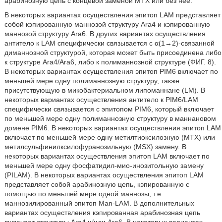
арабинозную цепь с концевой заменой МТХ или без нее.
В некоторых вариантах осуществления эпитоп LAM представляет
собой кэпированную маннозой структуру Ara4 и кэпированную
маннозой структуру Ara6. В других вариантах осуществления
антитело к LAM специфически связывается с α(1→2)-связанной
диманнозной структурой, которая может быть присоединена либо
к структуре Ara4/Ara6, либо к полиманнозной структуре (ФИГ. 8).
В некоторых вариантах осуществления эпитоп PIM6 включает по
меньшей мере одну полиманнозную структуру, также
присутствующую в микобактериальном липоманнане (LM). В
некоторых вариантах осуществления антитело к PIM6/LAM
специфически связывается с эпитопом PIM6, который включает
по меньшей мере одну полиманнозную структуру в маннановом
домене PIM6. В некоторых вариантах осуществления эпитоп LAM
включает по меньшей мере одну метилтиоксилозную (МТХ) или
метилсульфинилксилофуранозильную (MSX) замену. В
некоторых вариантах осуществления эпитоп LAM включает по
меньшей мере одну фосфатидил-мио-инозитольную замену
(PILAM). В некоторых вариантах осуществления эпитоп LAM
представляет собой арабинозную цепь, кэпированную с
помощью по меньшей мере одной маннозы, т.е.
маннозилированный эпитоп Man-LAM. В дополнительных
вариантах осуществления кэпированная арабинозная цепь