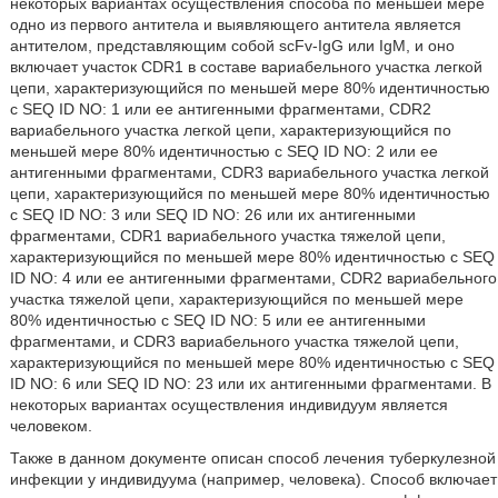
некоторых вариантах осуществления способа по меньшей мере
одно из первого антитела и выявляющего антитела является
антителом, представляющим собой scFv-IgG или IgM, и оно
включает участок CDR1 в составе вариабельного участка легкой
цепи, характеризующийся по меньшей мере 80% идентичностью
с SEQ ID NO: 1 или ее антигенными фрагментами, CDR2
вариабельного участка легкой цепи, характеризующийся по
меньшей мере 80% идентичностью с SEQ ID NO: 2 или ее
антигенными фрагментами, CDR3 вариабельного участка легкой
цепи, характеризующийся по меньшей мере 80% идентичностью
с SEQ ID NO: 3 или SEQ ID NO: 26 или их антигенными
фрагментами, CDR1 вариабельного участка тяжелой цепи,
характеризующийся по меньшей мере 80% идентичностью с SEQ
ID NO: 4 или ее антигенными фрагментами, CDR2 вариабельного
участка тяжелой цепи, характеризующийся по меньшей мере
80% идентичностью с SEQ ID NO: 5 или ее антигенными
фрагментами, и CDR3 вариабельного участка тяжелой цепи,
характеризующийся по меньшей мере 80% идентичностью с SEQ
ID NO: 6 или SEQ ID NO: 23 или их антигенными фрагментами. В
некоторых вариантах осуществления индивидуум является
человеком.
Также в данном документе описан способ лечения туберкулезной
инфекции у индивидуума (например, человека). Способ включает