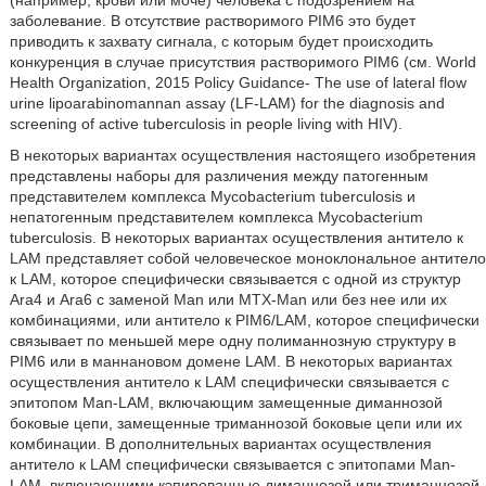
(например, крови или моче) человека с подозрением на
заболевание. В отсутствие растворимого PIM6 это будет
приводить к захвату сигнала, с которым будет происходить
конкуренция в случае присутствия растворимого PIM6 (см. World
Health Organization, 2015 Policy Guidance- The use of lateral flow
urine lipoarabinomannan assay (LF-LAM) for the diagnosis and
screening of active tuberculosis in people living with HIV).
В некоторых вариантах осуществления настоящего изобретения
представлены наборы для различения между патогенным
представителем комплекса Mycobacterium tuberculosis и
непатогенным представителем комплекса Mycobacterium
tuberculosis. В некоторых вариантах осуществления антитело к
LAM представляет собой человеческое моноклональное антитело
к LAM, которое специфически связывается с одной из структур
Ara4 и Ara6 с заменой Man или МТХ-Man или без нее или их
комбинациями, или антитело к PIM6/LAM, которое специфически
связывает по меньшей мере одну полиманнозную структуру в
PIM6 или в маннановом домене LAM. В некоторых вариантах
осуществления антитело к LAM специфически связывается с
эпитопом Man-LAM, включающим замещенные диманнозой
боковые цепи, замещенные триманнозой боковые цепи или их
комбинации. В дополнительных вариантах осуществления
антитело к LAM специфически связывается с эпитопами Man-
LAM, включающими кэпированные диманнозой или триманнозой