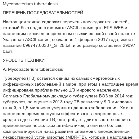
Mycobacterium tuberculosis.
ПЕРЕЧЕНЬ ПОСЛЕДОВАТЕЛЬНОСТЕЙ
Настоящая заявка содержит перечень последовательностей,
который был подан в формате ASCII с помощью EFS-WEB и
настоящим включен посредством ссылки во всей своей полноте.
Указанная ASCII-копия, созданная 1 февраля 2017 года, имеет
название 096747.00337_ST25.txt, и ее размер составляет 29097
байт.
УРОВЕНЬ ТЕХНИКИ
A. Mycobacterium tuberculosis
Туберкулез (ТВ) остается одним из самых смертоносных
инфекционных заболеваний в мире, при этом в настоящее время
инфицирована приблизительно 1/3 мирового населения.
Согласно Глобальному докладу о туберкулезе ВОЗ за 2014 год:
туберкулез, по оценке в 2013 году ТВ развился у 9,0 миллиона
людей, а 1,5 миллиона умерли от данного заболевания. Хотя в
настоящее время доступны эффективные лекарственные
средства для лечения ТВ, они требуют длительного лечения с
применением нескольких антибиотиков, и они все больше
компрометируются из-за развития штаммов с множественной
лекарственной устойчивостью (MDR-TB), которые в настоящее