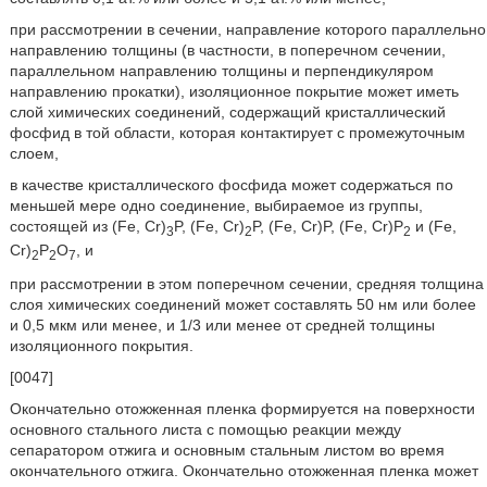
при рассмотрении в сечении, направление которого параллельно
направлению толщины (в частности, в поперечном сечении,
параллельном направлению толщины и перпендикуляром
направлению прокатки), изоляционное покрытие может иметь
слой химических соединений, содержащий кристаллический
фосфид в той области, которая контактирует с промежуточным
слоем,
в качестве кристаллического фосфида может содержаться по
меньшей мере одно соединение, выбираемое из группы,
состоящей из (Fe, Cr)
P, (Fe, Cr)
P, (Fe, Cr)P, (Fe, Cr)P
и (Fe,
3
2
2
Cr)
P
O
, и
2
2
7
при рассмотрении в этом поперечном сечении, средняя толщина
слоя химических соединений может составлять 50 нм или более
и 0,5 мкм или менее, и 1/3 или менее от средней толщины
изоляционного покрытия.
[0047]
Окончательно отожженная пленка формируется на поверхности
основного стального листа с помощью реакции между
сепаратором отжига и основным стальным листом во время
окончательного отжига. Окончательно отожженная пленка может