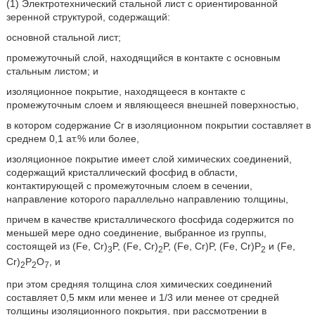
(1) Электротехнический стальной лист с ориентированной
зеренной структурой, содержащий:
основной стальной лист;
промежуточный слой, находящийся в контакте с основным
стальным листом; и
изоляционное покрытие, находящееся в контакте с
промежуточным слоем и являющееся внешней поверхностью,
в котором содержание Cr в изоляционном покрытии составляет в
среднем 0,1 ат.% или более,
изоляционное покрытие имеет слой химических соединений,
содержащий кристаллический фосфид в области,
контактирующей с промежуточным слоем в сечении,
направление которого параллельно направлению толщины,
причем в качестве кристаллического фосфида содержится по
меньшей мере одно соединение, выбранное из группы,
состоящей из (Fe, Cr)
P, (Fe, Cr)
P, (Fe, Cr)P, (Fe, Cr)P
и (Fe,
3
2
2
Cr)
P
O
, и
2
2
7
при этом средняя толщина слоя химических соединений
составляет 0,5 мкм или менее и 1/3 или менее от средней
толщины изоляционного покрытия, при рассмотрении в