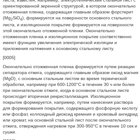
листа, известен, например, электротехнический стальной лист с
ориентированной зеренной структурой, в котором окончательно
отожженная пленка, содержащая главным образом форстерит
(Mg
SiO
), формируется на поверхности основного стального
2
4
листа, и изоляционное покрытие формируется на поверхности
этой окончательно отожженной пленки. Окончательно
отожженная пленка и изоляционное покрытие соответственно
имеют функцию увеличения электрической изоляции и
приложения натяжения к основному стальному листу.
[0005]
Окончательно отожженная пленка формируется путем реакции
сепаратора отжига, содержащего главным образом оксид магния
(MgO), с основным стальным листом во время термической
обработки, например при 600-1200°C в течение 30 ч или более
при окончательном отжиге, когда в основном стальном листе
происходит вторичная рекристаллизация. Изоляционное
покрытие формируется, например, путем нанесения раствора
для формирования покрытия, содержащего фосфорную кислоту
или фосфат, коллоидный диоксид кремния и хромовый ангидрид
или хромат, на основной стальной лист после окончательного
отжига, отверждения нагревом при 300-950°C в течение 10 сек и
сушки.