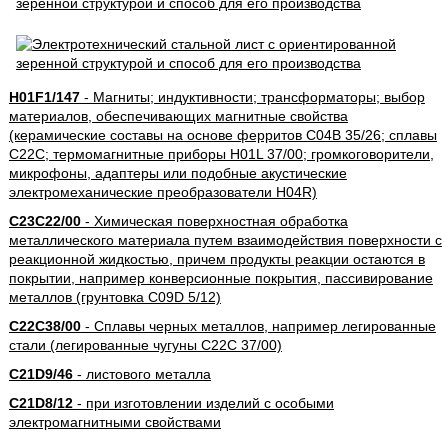
H01F1/147
- Магниты; индуктивности; трансформаторы; выбор
материалов, обеспечивающих магнитные свойства
(керамические составы на основе ферритов C04B 35/26; сплавы
C22C; термомагнитные приборы H01L 37/00; громкоговорители,
микрофоны, адаптеры или подобные акустические
электромеханические преобразователи H04R)
C23C22/00
- Химическая поверхностная обработка
металлического материала путем взаимодействия поверхности с
реакционной жидкостью, причем продукты реакции остаются в
покрытии, например конверсионные покрытия, пассивирование
металлов (грунтовка C09D 5/12)
C22C38/00
- Сплавы черных металлов, например легированные
стали (легированные чугуны C22C 37/00)
C21D9/46
- листового металла
C21D8/12
- при изготовлении изделий с особыми
электромагнитными свойствами