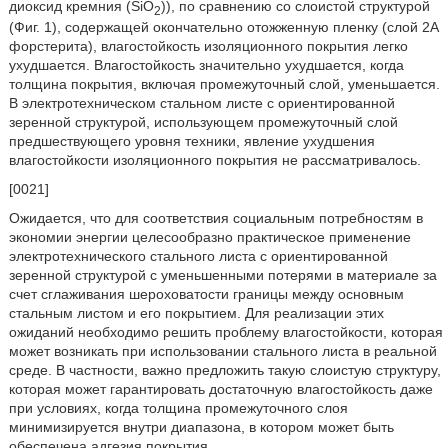
диоксид кремния (SiO
)), по сравнению со слоистой структурой
2
(Фиг. 1), содержащей окончательно отожженную пленку (слой 2А
форстерита), влагостойкость изоляционного покрытия легко
ухудшается. Влагостойкость значительно ухудшается, когда
толщина покрытия, включая промежуточный слой, уменьшается.
В электротехническом стальном листе с ориентированной
зеренной структурой, использующем промежуточный слой
предшествующего уровня техники, явление ухудшения
влагостойкости изоляционного покрытия не рассматривалось.
[0021]
Ожидается, что для соответствия социальным потребностям в
экономии энергии целесообразно практическое применение
электротехнического стального листа с ориентированной
зеренной структурой с уменьшенными потерями в материале за
счет сглаживания шероховатости границы между основным
стальным листом и его покрытием. Для реализации этих
ожиданий необходимо решить проблему влагостойкости, которая
может возникать при использовании стального листа в реальной
среде. В частности, важно предложить такую слоистую структуру,
которая может гарантировать достаточную влагостойкость даже
при условиях, когда толщина промежуточного слоя
минимизируется внутри диапазона, в котором может быть
обеспечена адгезия покрытия.