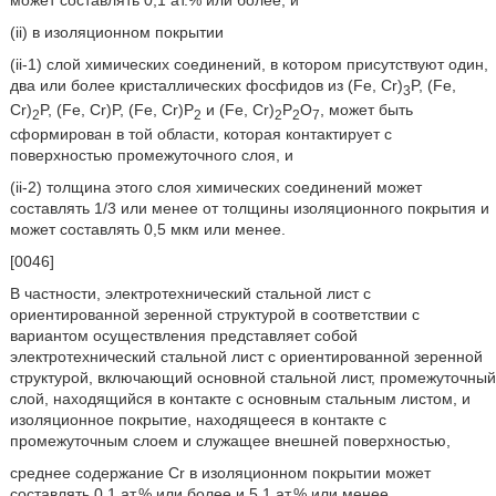
может составлять 0,1 ат.% или более, и
(ii) в изоляционном покрытии
(ii-1) слой химических соединений, в котором присутствуют один,
два или более кристаллических фосфидов из (Fe, Cr)
P, (Fe,
3
Cr)
P, (Fe, Cr)P, (Fe, Cr)P
и (Fe, Cr)
P
O
, может быть
2
2
2
2
7
сформирован в той области, которая контактирует с
поверхностью промежуточного слоя, и
(ii-2) толщина этого слоя химических соединений может
составлять 1/3 или менее от толщины изоляционного покрытия и
может составлять 0,5 мкм или менее.
[0046]
В частности, электротехнический стальной лист с
ориентированной зеренной структурой в соответствии с
вариантом осуществления представляет собой
электротехнический стальной лист с ориентированной зеренной
структурой, включающий основной стальной лист, промежуточный
слой, находящийся в контакте с основным стальным листом, и
изоляционное покрытие, находящееся в контакте с
промежуточным слоем и служащее внешней поверхностью,
среднее содержание Cr в изоляционном покрытии может
составлять 0,1 ат.% или более и 5,1 ат.% или менее,