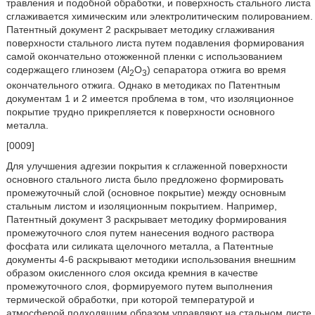
травления и подобной обработки, и поверхность стального листа
сглаживается химическим или электролитическим полированием.
Патентный документ 2 раскрывает методику сглаживания
поверхности стального листа путем подавления формирования
самой окончательно отожженной пленки с использованием
содержащего глинозем (Al
O
) сепаратора отжига во время
2
3
окончательного отжига. Однако в методиках по Патентным
документам 1 и 2 имеется проблема в том, что изоляционное
покрытие трудно прикрепляется к поверхности основного
металла.
[0009]
Для улучшения адгезии покрытия к сглаженной поверхности
основного стального листа было предложено формировать
промежуточный слой (основное покрытие) между основным
стальным листом и изоляционным покрытием. Например,
Патентный документ 3 раскрывает методику формирования
промежуточного слоя путем нанесения водного раствора
фосфата или силиката щелочного металла, а Патентные
документы 4-6 раскрывают методики использования внешним
образом окисленного слоя оксида кремния в качестве
промежуточного слоя, формируемого путем выполнения
термической обработки, при которой температурой и
атмосферой подходящим образом управляют на стальном листе