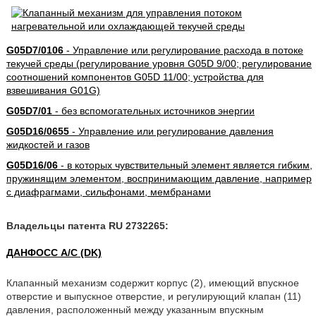
G05D7/0106
- Управление или регулирование расхода в потоке
текучей среды (регулирование уровня G05D 9/00; регулирование
соотношений компонентов G05D 11/00; устройства для
взвешивания G01G)
G05D7/01
- без вспомогательных источников энергии
G05D16/0655
- Управление или регулирование давления
жидкостей и газов
G05D16/06
- в которых чувствительный элемент является гибким,
пружинящим элементом, воспринимающим давление, например
с диафрагмами, сильфонами, мембранами
Владельцы патента RU 2732265:
ДАНФОСС А/С (DK)
Клапанный механизм содержит корпус (2), имеющий впускное
отверстие и выпускное отверстие, и регулирующий клапан (11)
давления, расположенный между указанным впускным