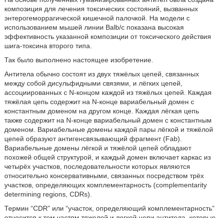
композиция для лечения токсических состояний, вызванных
энтерогеморрагической кишечной палочкой. На модели с
использованием мышей линии Balb/c показана высокая
эффективность указанной композиции от токсического действия
шига-токсина второго типа.
Так было выполнено настоящее изобретение.
Антитела обычно состоят из двух тяжёлых цепей, связанных
между собой дисульфидными связями, и лёгких цепей,
ассоциированных с N-концом каждой из тяжёлых цепей. Каждая
тяжёлая цепь содержит на N-конце вариабельный домен с
константным доменом на другом конце. Каждая лёгкая цепь
также содержит на N-конце вариабельный домен с константным
доменом. Вариабельные домены каждой пары лёгкой и тяжёлой
цепей образуют антигенсвязывающий фрагмент (Fab).
Вариабельные домены лёгкой и тяжёлой цепей обладают
похожей общей структурой, и каждый домен включает каркас из
четырёх участков, последовательности которых являются
относительно консервативными, связанных посредством трёх
участков, определяющих комплементарность (complementarity
determining regions, CDRs).
Термин “CDR” или “участок, определяющий комплементарность”
относится к тем частям тяжелой и легкой цепи антитела, которые