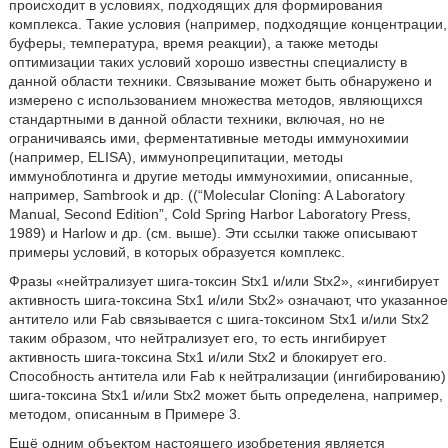
происходит в условиях, подходящих для формирования
комплекса. Такие условия (например, подходящие концентрации,
буферы, температура, время реакции), а также методы
оптимизации таких условий хорошо известны специалисту в
данной области техники. Связывание может быть обнаружено и
измерено с использованием множества методов, являющихся
стандартными в данной области техники, включая, но не
ограничиваясь ими, ферментативные методы иммунохимии
(например, ELISA), иммунопреципитации, методы
иммуноблотинга и другие методы иммунохимии, описанные,
например, Sambrook и др. ((“Molecular Cloning: A Laboratory
Manual, Second Edition”, Cold Spring Harbor Laboratory Press,
1989) и Harlow и др. (см. выше). Эти ссылки также описывают
примеры условий, в которых образуется комплекс.
Фразы «нейтрализует шига-токсин Stx1 и/или Stx2», «ингибирует
активность шига-токсина Stx1 и/или Stx2» означают, что указанное
антитело или Fab связывается с шига-токсином Stx1 и/или Stx2
таким образом, что нейтрализует его, то есть ингибирует
активность шига-токсина Stx1 и/или Stx2 и блокирует его.
Способность антитела или Fab к нейтрализации (ингибированию)
шига-токсина Stx1 и/или Stx2 может быть определена, например,
методом, описанным в Примере 3.
Ещё одним объектом настоящего изобретения является