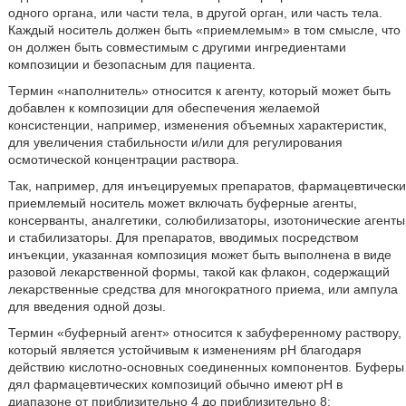
одного органа, или части тела, в другой орган, или часть тела.
Каждый носитель должен быть «приемлемым» в том смысле, что
он должен быть совместимым с другими ингредиентами
композиции и безопасным для пациента.
Термин «наполнитель» относится к агенту, который может быть
добавлен к композиции для обеспечения желаемой
консистенции, например, изменения объемных характеристик,
для увеличения стабильности и/или для регулирования
осмотической концентрации раствора.
Так, например, для инъецируемых препаратов, фармацевтически
приемлемый носитель может включать буферные агенты,
консерванты, аналгетики, солюбилизаторы, изотонические агенты
и стабилизаторы. Для препаратов, вводимых посредством
инъекции, указанная композиция может быть выполнена в виде
разовой лекарственной формы, такой как флакон, содержащий
лекарственные средства для многократного приема, или ампула
для введения одной дозы.
Термин «буферный агент» относится к забуференному раствору,
который является устойчивым к изменениям pH благодаря
действию кислотно-основных соединенных компонентов. Буферы
дял фармацевтических композиций обычно имеют pH в
диапазоне от приблизительно 4 до приблизительно 8;