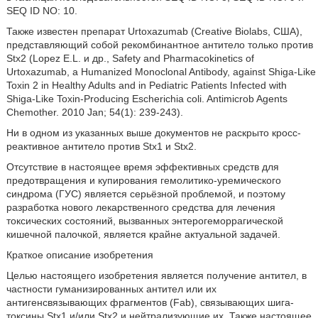
SEQ ID NO: 10.
Также известен препарат Urtoxazumab (Creative Biolabs, США),
представляющий собой рекомбинантное антитело только против
Stx2 (Lopez E.L. и др., Safety and Pharmacokinetics of
Urtoxazumab, a Humanized Monoclonal Antibody, against Shiga-Like
Toxin 2 in Healthy Adults and in Pediatric Patients Infected with
Shiga-Like Toxin-Producing Escherichia coli. Antimicrob Agents
Chemother. 2010 Jan; 54(1): 239-243).
Ни в одном из указанных выше документов не раскрыто кросс-
реактивное антитело против Stx1 и Stx2.
Отсутствие в настоящее время эффективных средств для
предотвращения и купирования гемолитико-уремического
синдрома (ГУС) является серьёзной проблемой, и поэтому
разработка нового лекарственного средства для лечения
токсических состояний, вызванных энтерогеморрагической
кишечной палочкой, является крайне актуальной задачей.
Краткое описание изобретения
Целью настоящего изобретения является получение антител, в
частности гуманизированных антител или их
антигенсвязывающих фрагментов (Fab), связывающих шига-
токсины Stx1 и/или Stx2 и нейтрализующие их. Также настоящее