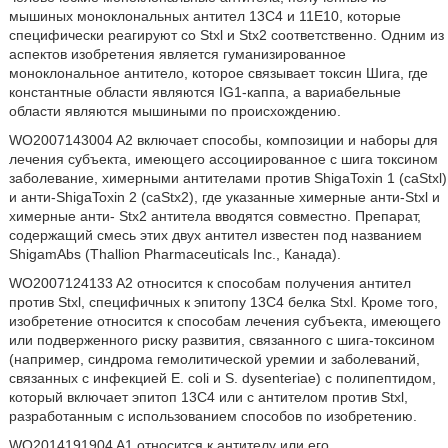
мышиных моноклональных антител 13C4 и 11E10, которые
специфически реагируют со Stxl и Stx2 соответственно. Одним из
аспектов изобретения является гуманизированное
моноклональное антитело, которое связывает токсин Шига, где
константные области являются IG1-каппа, а вариабельные
области являются мышиными по происхождению.
WO2007143004 A2 включает способы, композиции и наборы для
лечения субъекта, имеющего ассоциированное с шига токсином
заболевание, химерными антителами против ShigaToxin 1 (caStxl)
и анти-ShigaToxin 2 (caStx2), где указанные химерные анти-Stxl и
химерные анти- Stx2 антитела вводятся совместно. Препарат,
содержащий смесь этих двух антител известен под названием
ShigamAbs (Thallion Pharmaceuticals Inc., Канада).
WO2007124133 A2 относится к способам получения антител
против Stxl, специфичных к эпитопу 13C4 белка Stxl. Кроме того,
изобретение относится к способам лечения субъекта, имеющего
или подверженного риску развития, связанного с шига-токсином
(например, синдрома гемолитической уремии и заболеваний,
связанных с инфекцией E. coli и S. dysenteriae) с полипептидом,
который включает эпитоп 13C4 или с антителом против Stxl,
разработанным с использованием способов по изобретению.
WO2014191904 A1 относится к антителу или его