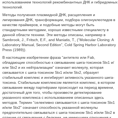
использованием технологий рекомбинантных ДНК и гибридомных
технологий.
Методы получения плазмидной ДНК, расщепления и
лигирования ДНК, трансформации, подбора олигонуклеотидов в
качестве праймеров, и подобные методы могут быть
стандартными методами, хорошо известными специалисту в
данной области техники. Эти методы описаны, например в
Sambrook, J., Fritsch, E.F., and Maniatis, T., (“Molecular Cloning: A
Laboratory Manual, Second Edition”, Cold Spring Harbor Laboratory
Press (1989)).
В настоящем изобретении фраза “антитело или Fab,
обладающие способностью к связыванию шига-токсинов Stx1 и/
или Stx2 и их нейтрализации” означает молекулу, которая
связывается с шига-токсином Stx1 и/или Stx2, образует
стабильный комплекс и ингибирует активность указанного шига-
токсина. Стабильным комплексом является комплекс, в котором
связывание между партнёрами происходит на период времени,
достаточный для того, чтобы произвести детектирование
указанного комплекса с использованием описанных здесь
методов. Термин “селективно связывается с шига-токсином Stx1
и/или Stx2” означает способность указанной молекулы
предпочтительно связываться с шига-токсином Stx1 и/или Stx2 в
отличие от связывания с белками, не имеющими отношения к