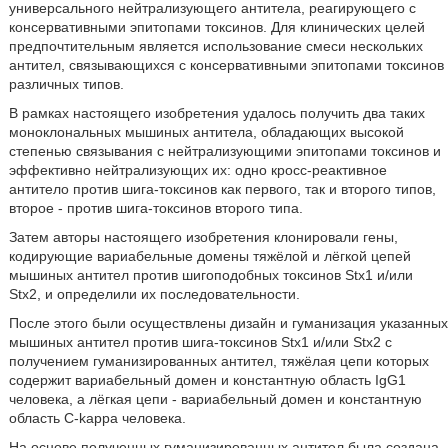
универсального нейтрализующего антитела, реагирующего с
консервативными эпитопами токсинов. Для клинических целей
предпочтительным является использование смеси нескольких
антител, связывающихся с консервативными эпитопами токсинов
различных типов.
В рамках настоящего изобретения удалось получить два таких
моноклональных мышиных антитела, обладающих высокой
степенью связывания с нейтрализующими эпитопами токсинов и
эффективно нейтрализующих их: одно кросс-реактивное
антитело против шига-токсинов как первого, так и второго типов,
второе - против шига-токсинов второго типа.
Затем авторы настоящего изобретения клонировали гены,
кодирующие вариабельные домены тяжёлой и лёгкой цепей
мышиных антител против шигоподобных токсинов Stx1 и/или
Stx2, и определили их последовательности.
После этого были осуществлены дизайн и гуманизация указанных
мышиных антител против шига-токсинов Stx1 и/или Stx2 с
получением гуманизированных антител, тяжёлая цепи которых
содержит вариабельный домен и константную область IgG1
человека, а лёгкая цепи - вариабельный домен и константную
область C-kappa человека.
На основе полученных гуманизированных антител была создана