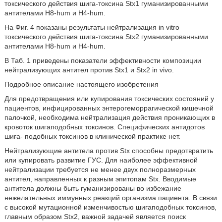
токсического действия шига-токсина Stx1 гуманизированными
антителами Н8-hum и Н4-hum.
На Фиг. 4 показаны результаты нейтрализация in vitro
токсического действия шига-токсина Stx2 гуманизированными
антителами Н8-hum и Н4-hum.
В Таб. 1 приведены показатели эффективности композиции
нейтрализующих антител против Stx1 и Stx2 in vivo.
Подробное описание настоящего изобретения
Для предотвращения или купирования токсических состояний у
пациентов, инфицированных энтерогеморрагической кишечной
палочкой, необходима нейтрализация действия проникающих в
кровоток шигаподобных токсинов. Специфических антидотов
шига- подобных токсинов в клинической практике нет.
Нейтрализующие антитела против Stx способны предотвратить
или купировать развитие ГУС. Для наиболее эффективной
нейтрализации требуется не менее двух полноразмерных
антител, направленных к разным эпитопам Stx. Вводимые
антитела должны быть гуманизированы во избежание
нежелательных иммунных реакций организма пациента. В связи
с высокой мутационной изменчивостью шигаподобных токсинов,
главным образом Stx2, важной задачей является поиск