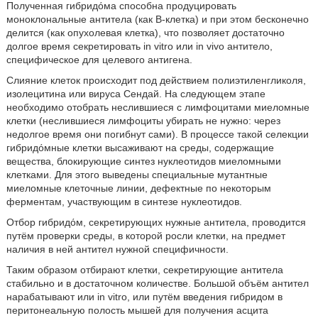
Полученная гибридόма способна продуцировать
моноклональные антитела (как В-клетка) и при этом бесконечно
делится (как опухолевая клетка), что позволяет достаточно
долгое время секретировать in vitro или in vivo антитело,
специфическое для целевого антигена.
Слияние клеток происходит под действием полиэтиленгликоля,
изолецитина или вируса Сендай. На следующем этапе
необходимо отобрать неслившиеся с лимфоцитами миеломные
клетки (неслившиеся лимфоциты убирать не нужно: через
недолгое время они погибнут сами). В процессе такой селекции
гибридόмные клетки высаживают на среды, содержащие
вещества, блокирующие синтез нуклеотидов миеломными
клетками. Для этого выведены специальные мутантные
миеломные клеточные линии, дефектные по некоторым
ферментам, участвующим в синтезе нуклеотидов.
Отбор гибридόм, секретирующих нужные антитела, проводится
путём проверки среды, в которой росли клетки, на предмет
наличия в ней антител нужной специфичности.
Таким образом отбирают клетки, секретирующие антитела
стабильно и в достаточном количестве. Большой объём антител
нарабатывают или in vitro, или путём введения гибридом в
перитонеальную полость мышей для получения асцита