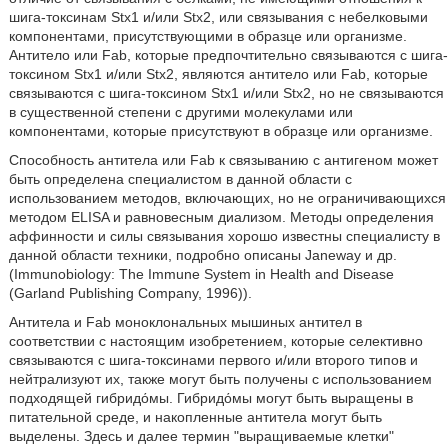
шига-токсинам Stx1 и/или Stx2, или связывания с небелковыми
компонентами, присутствующими в образце или организме.
Антитело или Fab, которые предпочтительно связываются с шига-
токсином Stx1 и/или Stx2, являются антитело или Fab, которые
связываются с шига-токсином Stx1 и/или Stx2, но не связываются
в существенной степени с другими молекулами или
компонентами, которые присутствуют в образце или организме.
Способность антитела или Fab к связыванию с антигеном может
быть определена специалистом в данной области с
использованием методов, включающих, но не ограничивающихся
методом ELISA и равновесным диализом. Методы определения
аффинности и силы связывания хорошо известны специалисту в
данной области техники, подробно описаны Janeway и др.
(Immunobiology: The Immune System in Health and Disease
(Garland Publishing Company, 1996)).
Антитела и Fab моноклональных мышиных антител в
соответствии с настоящим изобретением, которые селективно
связываются с шига-токсинами первого и/или второго типов и
нейтрализуют их, также могут быть получены с использованием
подходящей гибридόмы. Гибридόмы могут быть выращены в
питательной среде, и накопленные антитела могут быть
выделены. Здесь и далее термин "выращиваемые клетки"