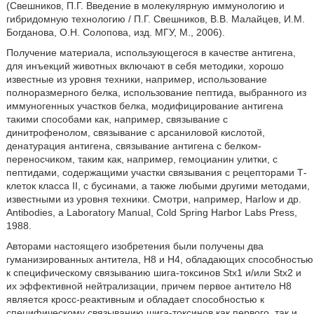
(Свешников, П.Г. Введение в молекулярную иммунологию и
гибридомную технологию / П.Г. Свешников, В.В. Малайцев, И.М.
Богданова, О.Н. Солопова, изд. МГУ, М., 2006).
Получение материала, использующегося в качестве антигена,
для инъекций животных включают в себя методики, хорошо
известные из уровня техники, например, использование
полноразмерного белка, использование пептида, выбранного из
иммуногенных участков белка, модифицирование антигена
такими способами как, например, связывание с
динитрофенолом, связывание с арсаниловой кислотой,
денатурация антигена, связывание антигена с белком-
переносчиком, таким как, например, гемоцианин улитки, с
пептидами, содержащими участки связывания с рецепторами Т-
клеток класса II, с бусинами, а также любыми другими методами,
известными из уровня техники. Смотри, например, Harlow и др.
Antibodies, a Laboratory Manual, Cold Spring Harbor Labs Press,
1988.
Авторами настоящего изобретения были получены два
гуманизированных антитела, Н8 и Н4, обладающих способностью
к специфическому связыванию шига-токсинов Stx1 и/или Stx2 и
их эффективной нейтрализации, причем первое антитело Н8
является кросс-реактивным и обладает способностью к
специфическому связыванию шига-токсинов как первого, так и