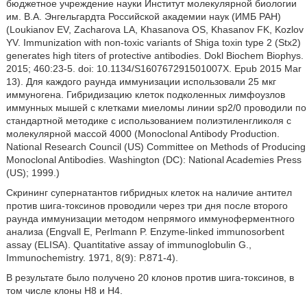
бюджетное учреждение науки Институт молекулярной биологии
им. В.А. Энгельгардта Российской академии наук (ИМБ РАН)
(Loukianov EV, Zacharova LA, Khasanova OS, Khasanov FK, Kozlov
YV. Immunization with non-toxic variants of Shiga toxin type 2 (Stx2)
generates high titers of protective antibodies. Dokl Biochem Biophys.
2015; 460:23-5. doi: 10.1134/S160767291501007X. Epub 2015 Mar
13). Для каждого раунда иммунизации использовали 25 мкг
иммуногена. Гибридизацию клеток подколенных лимфоузлов
иммунных мышей с клетками миеломы линии sp2/0 проводили по
стандартной методике с использованием полиэтиленгликоля с
молекулярной массой 4000 (Monoclonal Antibody Production.
National Research Council (US) Committee on Methods of Producing
Monoclonal Antibodies. Washington (DC): National Academies Press
(US); 1999.)
Скрининг супернатантов гибридных клеток на наличие антител
против шига-токсинов проводили через три дня после второго
раунда иммунизации методом непрямого иммуноферментного
анализа (Engvall E, Perlmann P. Enzyme-linked immunosorbent
assay (ELISA). Quantitative assay of immunoglobulin G.,
Immunochemistry. 1971, 8(9): P.871-4).
В результате было получено 20 клонов против шига-токсинов, в
том числе клоны Н8 и Н4.