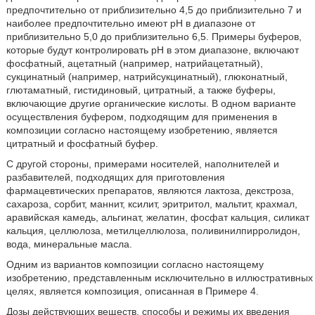
предпочтительно от приблизительно 4,5 до приблизительно 7 и
наиболее предпочтительно имеют pH в диапазоне от
приблизительно 5,0 до приблизительно 6,5. Примеры буферов,
которые будут контролировать pH в этом диапазоне, включают
фосфатный, ацетатный (например, натрийацетатный),
сукцинатный (например, натрийсукцинатный), глюконатный,
глютаматный, гистидиновый, цитратный, а также буферы,
включающие другие органические кислоты. В одном варианте
осуществления буфером, подходящим для применения в
композиции согласно настоящему изобретению, является
цитратный и фосфатный буфер.
С другой стороны, примерами носителей, наполнителей и
разбавителей, подходящих для приготовления
фармацевтических препаратов, являются лактоза, декстроза,
сахароза, сорбит, маннит, ксилит, эритритол, мальтит, крахмал,
аравийская камедь, альгинат, желатин, фосфат кальция, силикат
кальция, целлюлоза, метилцеллюлоза, поливинилпирролидон,
вода, минеральные масла.
Одним из вариантов композиции согласно настоящему
изобретению, представленным исключительно в иллюстративных
целях, является композиция, описанная в Примере 4.
Дозы действующих веществ, способы и режимы их введения