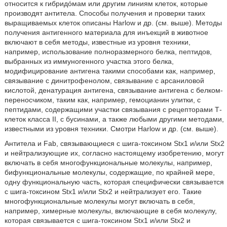
относится к гибридόмам или другим линиям клеток, которые
производят антитела. Способы получения и проверки таких
выращиваемых клеток описаны Harlow и др. (см. выше). Методы
получения антигенного материала для инъекций в животное
включают в себя методы, известные из уровня техники,
например, использование полноразмерного белка, пептидов,
выбранных из иммуногенного участка этого белка,
модифицирование антигена такими способами как, например,
связывание с динитрофенолом, связывание с арсаниловой
кислотой, денатурация антигена, связывание антигена с белком-
переносчиком, таким как, например, гемоцианин улитки, с
пептидами, содержащими участки связывания с рецепторами Т-
клеток класса II, с бусинами, а также любыми другими методами,
известными из уровня техники. Смотри Harlow и др. (см. выше).
Антитела и Fab, связывающиеся с шига-токсином Stx1 и/или Stx2
и нейтрализующие их, согласно настоящему изобретению, могут
включать в себя многофункциональные молекулы, например,
бифункциональные молекулы, содержащие, по крайней мере,
одну функциональную часть, которая специфически связывается
с шига-токсином Stx1 и/или Stx2 и нейтрализует его. Такие
многофункциональные молекулы могут включать в себя,
например, химерные молекулы, включающие в себя молекулу,
которая связывается с шига-токсином Stx1 и/или Stx2 и