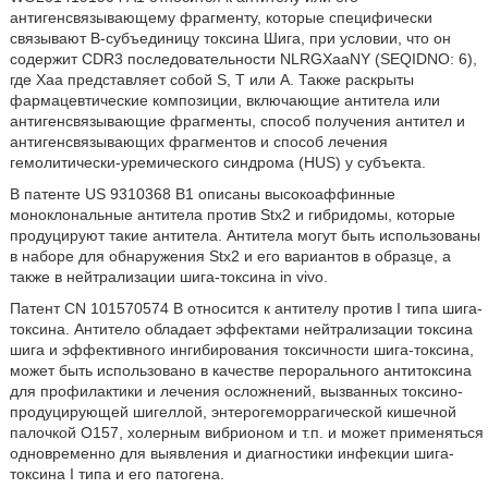
антигенсвязывающему фрагменту, которые специфически
связывают B-субъединицу токсина Шига, при условии, что он
содержит CDR3 последовательности NLRGXaaNY (SEQIDNO: 6),
где Xaa представляет собой S, T или A. Также раскрыты
фармацевтические композиции, включающие антитела или
антигенсвязывающие фрагменты, способ получения антител и
антигенсвязывающих фрагментов и способ лечения
гемолитически-уремического синдрома (HUS) у субъекта.
В патенте US 9310368 B1 описаны высокоаффинные
моноклональные антитела против Stx2 и гибридомы, которые
продуцируют такие антитела. Антитела могут быть использованы
в наборе для обнаружения Stx2 и его вариантов в образце, а
также в нейтрализации шига-токсина in vivo.
Патент CN 101570574 B относится к антителу против I типа шига-
токсина. Антитело обладает эффектами нейтрализации токсина
шига и эффективного ингибирования токсичности шига-токсина,
может быть использовано в качестве перорального антитоксина
для профилактики и лечения осложнений, вызванных токсино-
продуцирующей шигеллой, энтерогеморрагической кишечной
палочкой O157, холерным вибрионом и т.п. и может применяться
одновременно для выявления и диагностики инфекции шига-
токсина I типа и его патогена.