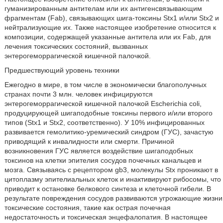
гуманизированным антителам или их антигенсвязывающим
фрагментам (Fab), связывающих шига-токсины Stx1 и/или Stx2 и
нейтрализующие их. Также настоящее изобретение относится к
композиции, содержащей указанные антитела или их Fab, для
лечения токсических состояний, вызванных
энтерогеморрагической кишечной палочкой.
Предшествующий уровень техники
Ежегодно в мире, в том числе в экономически благополучных
странах почти 3 млн. человек инфицируются
энтерогеморрагической кишечной палочкой Escherichia coli,
продуцирующей шигаподобные токсины первого и/или второго
типов (Stx1 и Stx2, соответственно). У 10% инфицированных
развивается гемолитико-уремический синдром (ГУС), зачастую
приводящий к инвалидности или смерти. Причиной
возникновения ГУС является воздействие шигаподобных
токсинов на клетки эпителия сосудов почечных канальцев и
мозга. Связываясь с рецептором gb3, молекулы Stx проникают в
цитоплазму эпителиальных клеток и инактивируют рибосомы, что
приводит к остановке белкового синтеза и клеточной гибели. В
результате повреждения сосудов развиваются угрожающие жизни
токсические состояния, такие как острая почечная
недостаточность и токсическая энцефалопатия. В настоящее