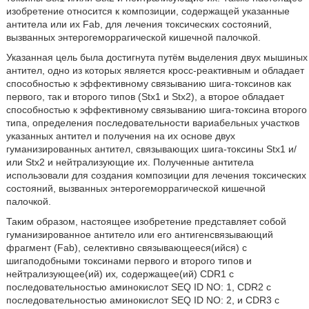
изобретение относится к композиции, содержащей указанные
антитела или их Fab, для лечения токсических состояний,
вызванных энтерогеморрагической кишечной палочкой.
Указанная цель была достигнута путём выделения двух мышиных
антител, одно из которых является кросс-реактивным и обладает
способностью к эффективному связыванию шига-токсинов как
первого, так и второго типов (Stx1 и Stx2), а второе обладает
способностью к эффективному связыванию шига-токсина второго
типа, определения последовательности вариабельных участков
указанных антител и получения на их основе двух
гуманизированных антител, связывающих шига-токсины Stx1 и/
или Stx2 и нейтрализующие их. Полученные антитела
использовали для создания композиции для лечения токсических
состояний, вызванных энтерогеморрагической кишечной
палочкой.
Таким образом, настоящее изобретение представляет собой
гуманизированное антитело или его антигенсвязывающий
фрагмент (Fab), селективно связывающееся(ийся) с
шигаподобными токсинами первого и второго типов и
нейтрализующее(ий) их
,
содержащее(ий) CDR1 с
последовательностью аминокислот SEQ ID NO: 1, CDR2 с
последовательностью аминокислот SEQ ID NO: 2, и CDR3 с