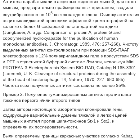
Антитела нарабатывали в асцитных жидкостях мышей, для этого
мышам, предварительно праймированных пристаном, вводили
6
внутрибрюшинно по 10
клеток каждого клона. Очистку антител из
асцитных жидкостей проводили аффинной хроматографией на
колонке с белок-G сефарозой по стандартной методике
(Jungbauer, A. и др. Comparison of protein A, protein G and
copolymerized hydroxyapatite for the purification of human
monoclonal antibodies, J. Chromatogr. 1989, 476: 257-268). Чистоту
выделенных антител контролировали при помощи SDS-ПААГ
электрофореза в 12% полиакриламидном геле в присутствии SDS
и DTT в ступенчатой буферной системе Лэмлли, используя Mini
PROTEAN 3 Electrophoresis System BIO-RAD, Catalog N 165-3301
(Laemmli, U. K. Cleavage of structural proteins during the assembly
of the head of bacteriophage T4, Nature, 1970, 227: 680-685).
Чистота всех полученных антител составила не менее 95%.
Пример 2. Получение гуманизированных антител против шига-
токсинов первого и/или второго типов
Затем авторы настоящего изобретения клонировали гены,
кодирующие вариабельные домены тяжелой и легкой цепей
мышиных антител против шига-токсинов Stx1 и Stx2, и
определили их последовательности.
Были определены границы каркасных участков согласно Kabat,