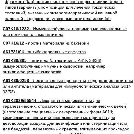
C07K16/1232
- Иммуноглобулины, например моноклональные
или поликлональные антитела
C07K16/12
- против материала из бактерий
A61P31/04
- антибактериальные средства
A61K39/395
- антитела (агглютинины A61K 38/36);
иммуноглобулины; иммунные сыворотки, например
антилимфоцитные сыворотки
A61K39/0258
- Лекарственные препараты, содержащие антигены
или антитела (материалы для иммунологического анализа G01N
33/53)
A61K2039/55544
- Лекарства и медикаменты для
терапевтических, стоматологических или гигиенических целей
(изготовление специальных лекарственных форм A61J;
химические аспекты или использование материалов для
дезодорации воздуха, для дезинфекции или стерилизации или
для бандажей, перевязочных средств, впитывающих прокладок