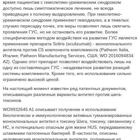
время пациентам с гемолитико-уремическим синдромом
доступно лишь симптоматическое лечение, не всегда
приводящее к полному выздоровлению. При гемолитико-
уремическом синдроме применяют гемодиализ, а в тяжелых
случаях пересадку почек, эти меры позволяют лишь смягчить
проявления ГУС, но не остановить его развитие. Более
специфическим методом воздействия на развитие ГУС является
применение препарата Soliris (eculizumab) - моноклонального
антитела против С5 компонента комплемента (Patheon Italia,
Италия; Patheon Manufacturing Services, США; WO 2016094834
A2). Однако этот препарат позволяет воздействовать лишь на
одну из составляющих ГУС - неадекватное развитие реакций
системы комплемента. Кроме того, его использование сильно
ограничено высокой ценой.
На настоящий момент известен ряд патентных документов,
описывающих различные варианты антител против шига-
токсинов.
WO9932645 A1 описывает получение и использование
биологически и иммунологически активных гуманизированных
моноклональных антител к токсину Шига, токсину, связанному с
HC, и потенциально опасным для жизни HUS, передаваемому
штаммами патогенных бактерий. В частности, описаны
человеческие моноклональные антитела, полученные из