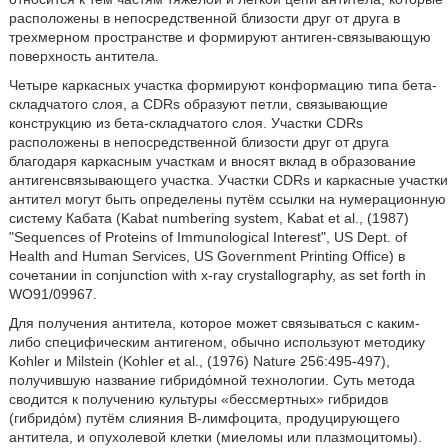
расположены в непосредственной близости друг от друга в
трехмерном пространстве и формируют антиген-связывающую
поверхность антитела.
Четыре каркасных участка формируют конформацию типа бета-
складчатого слоя, а CDRs образуют петли, связывающие
конструкцию из бета-складчатого слоя. Участки CDRs
расположены в непосредственной близости друг от друга
благодаря каркасным участкам и вносят вклад в образование
антигенсвязывающего участка. Участки CDRs и каркасные участки
антител могут быть определены путём ссылки на нумерационную
систему Кабата (Kabat numbering system, Kabat et al., (1987)
"Sequences of Proteins of Immunological Interest", US Dept. of
Health and Human Services, US Government Printing Office) в
сочетании in conjunction with x-ray crystallography, as set forth in
WO91/09967.
Для получения антитела, которое может связываться с каким-
либо специфическим антигеном, обычно используют методику
Kohler и Milstein (Kohler et al., (1976) Nature 256:495-497),
получившую название гибридόмной технологии. Суть метода
сводится к получению культуры «бессмертных» гибридов
(гибридόм) путём слияния В-лимфоцита, продуцирующего
антитела, и опухолевой клетки (миеломы или плазмоцитомы).