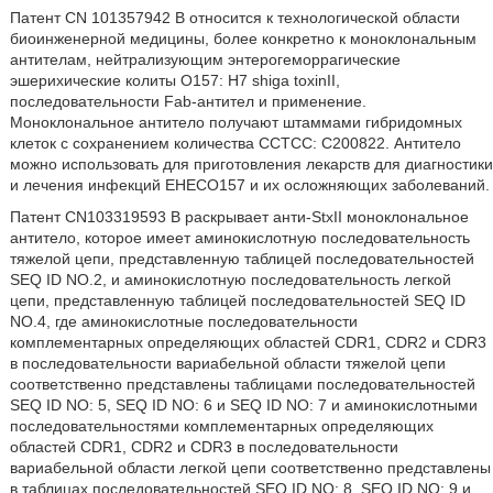
Патент CN 101357942 B относится к технологической области
биоинженерной медицины, более конкретно к моноклональным
антителам, нейтрализующим энтерогеморрагические
эшерихические колиты O157: H7 shiga toxinII,
последовательности Fab-антител и применение.
Моноклональное антитело получают штаммами гибридомных
клеток с сохранением количества CCTCC: C200822. Антитело
можно использовать для приготовления лекарств для диагностики
и лечения инфекций EHECO157 и их осложняющих заболеваний.
Патент CN103319593 B раскрывает анти-StxII моноклональное
антитело, которое имеет аминокислотную последовательность
тяжелой цепи, представленную таблицей последовательностей
SEQ ID NO.2, и аминокислотную последовательность легкой
цепи, представленную таблицей последовательностей SEQ ID
NO.4, где аминокислотные последовательности
комплементарных определяющих областей CDR1, CDR2 и CDR3
в последовательности вариабельной области тяжелой цепи
соответственно представлены таблицами последовательностей
SEQ ID NO: 5, SEQ ID NO: 6 и SEQ ID NO: 7 и аминокислотными
последовательностями комплементарных определяющих
областей CDR1, CDR2 и CDR3 в последовательности
вариабельной области легкой цепи соответственно представлены
в таблицах последовательностей SEQ ID NO: 8, SEQ ID NO: 9 и