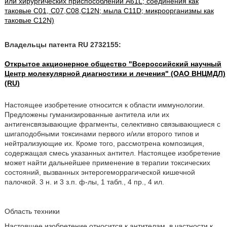
или хирургических приспособлений A61L; соединения как
таковые C01, C07,C08,C12N; мыла C11D; микроорганизмы как
таковые C12N)
Владельцы патента RU 2732155:
Открытое акционерное общество "Всероссийский научный
Центр молекулярной диагностики и лечения" (ОАО ВНЦМДЛ)
(RU)
Настоящее изобретение относится к области иммунологии.
Предложены гуманизированные антитела или их
антигенсвязывающие фрагменты, селективно связывающиеся с
шигаподобными токсинами первого и/или второго типов и
нейтрализующие их. Кроме того, рассмотрена композиция,
содержащая смесь указанных антител. Настоящее изобретение
может найти дальнейшее применение в терапии токсических
состояний, вызванных энтерогеморрагической кишечной
палочкой. 3 н. и 3 з.п. ф-лы, 1 табл., 4 пр., 4 ил.
Область техники
Настоящее изобретение относится к антителам, в частности к