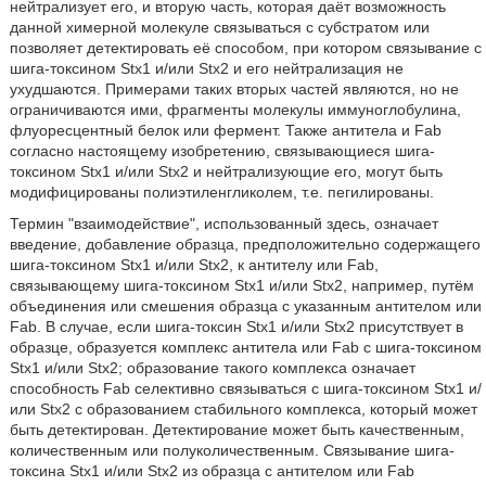
нейтрализует его, и вторую часть, которая даёт возможность
данной химерной молекуле связываться с субстратом или
позволяет детектировать её способом, при котором связывание с
шига-токсином Stx1 и/или Stx2 и его нейтрализация не
ухудшаются. Примерами таких вторых частей являются, но не
ограничиваются ими, фрагменты молекулы иммуноглобулина,
флуоресцентный белок или фермент. Также антитела и Fab
согласно настоящему изобретению, связывающиеся шига-
токсином Stx1 и/или Stx2 и нейтрализующие его, могут быть
модифицированы полиэтиленгликолем, т.е. пегилированы.
Термин "взаимодействие", использованный здесь, означает
введение, добавление образца, предположительно содержащего
шига-токсином Stx1 и/или Stx2, к антителу или Fab,
связывающему шига-токсином Stx1 и/или Stx2, например, путём
объединения или смешения образца с указанным антителом или
Fab. В случае, если шига-токсин Stx1 и/или Stx2 присутствует в
образце, образуется комплекс антитела или Fab с шига-токсином
Stx1 и/или Stx2; образование такого комплекса означает
способность Fab селективно связываться с шига-токсином Stx1 и/
или Stx2 с образованием стабильного комплекса, который может
быть детектирован. Детектирование может быть качественным,
количественным или полуколичественным. Связывание шига-
токсина Stx1 и/или Stx2 из образца с антителом или Fab