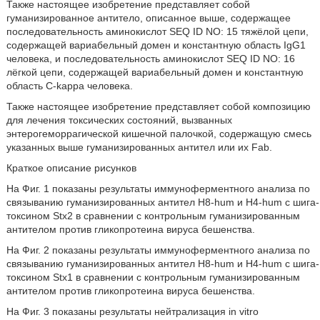
Также настоящее изобретение представляет собой
гуманизированное антитело, описанное выше, содержащее
последовательность аминокислот SEQ ID NO: 15 тяжёлой цепи,
содержащей вариабельный домен и константную область IgG1
человека, и последовательность аминокислот SEQ ID NO: 16
лёгкой цепи, содержащей вариабельный домен и константную
область C-kappa человека.
Также настоящее изобретение представляет собой композицию
для лечения токсических состояний, вызванных
энтерогеморрагической кишечной палочкой, содержащую смесь
указанных выше гуманизированных антител или их Fab.
Краткое описание рисунков
На Фиг. 1 показаны результаты иммуноферментного анализа по
связыванию гуманизированных антител Н8-hum и Н4-hum с шига-
токсином Stx2 в сравнении с контрольным гуманизированным
антителом против гликопротеина вируса бешенства.
На Фиг. 2 показаны результаты иммуноферментного анализа по
связыванию гуманизированных антител Н8-hum и Н4-hum с шига-
токсином Stx1 в сравнении с контрольным гуманизированным
антителом против гликопротеина вируса бешенства.
На Фиг. 3 показаны результаты нейтрализация in vitro