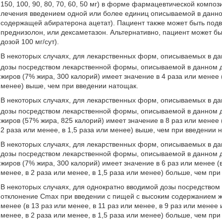
150, 100, 90, 80, 70, 60, 50 мг) в форме фармацевтической комп
лечения введением одной или более единиц описываемой в данн
содержащей абиратерона ацетат). Пациент также может быть подв
преднизолон, или дексаметазон. Альтернативно, пациент может б
дозой 100 мг/сут).
В некоторых случаях, для лекарственных форм, описываемых в д
дозы посредством лекарственной формы, описываемой в данном д
жиров (7% жира, 300 калорий) имеет значение в 4 раза или менее (
менее) выше, чем при введении натощак.
В некоторых случаях, для лекарственных форм, описываемых в д
дозы посредством лекарственной формы, описываемой в данном д
жиров (57% жира, 825 калорий) имеет значение в 8 раз или менее (
2 раза или менее, в 1,5 раза или менее) выше, чем при введении 
В некоторых случаях, для лекарственных форм, описываемых в д
дозы посредством лекарственной формы, описываемой в данном д
жиров (7% жира, 300 калорий) имеет значение в 6 раз или менее (в
менее, в 2 раза или менее, в 1,5 раза или менее) больше, чем пр
В некоторых случаях, для однократно вводимой дозы посредство
отклонение Cmax при введении с пищей с высоким содержанием жи
менее (в 13 раз или менее, в 11 раз или менее, в 9 раз или менее 
менее, в 2 раза или менее, в 1,5 раза или менее) больше, чем пр