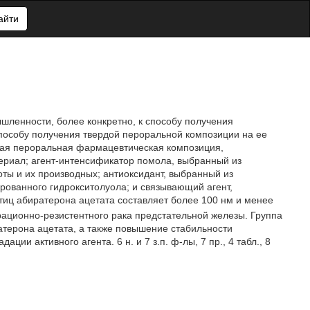
айти
шленности, более конкретно, к способу получения
пособу получения твердой пероральной композиции на ее
дая пероральная фармацевтическая композиция,
риал; агент-интенсификатор помола, выбранный из
ты и их производных; антиоксидант, выбранный из
рованного гидрокситолуола; и связывающий агент,
стиц абиратерона ацетата составляет более 100 нм и менее
рационно-резистентного рака предстательной железы. Группа
терона ацетата, а также повышение стабильности
ии активного агента. 6 н. и 7 з.п. ф-лы, 7 пр., 4 табл., 8