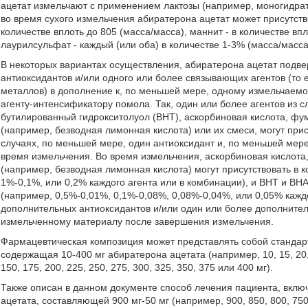
ацетат измельчают с применением лактозы (например, моногидрат
во время сухого измельчения абиратерона ацетат может присутство
количестве вплоть до 805 (масса/масса), маннит - в количестве вп
лаурилсульфат - каждый (или оба) в количестве 1-3% (масса/масса
В некоторых вариантах осуществления, абиратерона ацетат подве
антиоксидантов и/или одного или более связывающих агентов (то е
металлов) в дополнение к, по меньшей мере, одному измельчаем
агенту-интенсификатору помола. Так, один или более агентов из 
бутилированный гидрокситолуол (BHT), аскорбиновая кислота, фум
(например, безводная лимонная кислота) или их смеси, могут прис
случаях, по меньшей мере, один антиоксидант и, по меньшей мер
время измельчения. Во время измельчения, аскорбиновая кислота
(например, безводная лимонная кислота) могут присутствовать в 
1%-0,1%, или 0,2% каждого агента или в комбинации), и BHT и BHA
(например, 0,5%-0,01%, 0,1%-0,08%, 0,08%-0,04%, или 0,05% кажд
дополнительных антиоксидантов и/или один или более дополнител
измельченному материалу после завершения измельчения.
Фармацевтическая композиция может представлять собой стандарт
содержащая 10-400 мг абиратерона ацетата (например, 10, 15, 20, 25,
150, 175, 200, 225, 250, 275, 300, 325, 350, 375 или 400 мг).
Также описан в данном документе способ лечения пациента, вклю
ацетата, составляющей 900 мг-50 мг (например, 900, 850, 800, 750, 