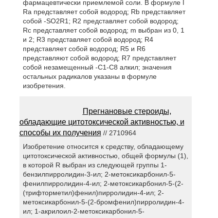
фармацевтически приемлемой соли. В формуле I
Ra представляет собой водород; Rb представляет
собой -SO2R1; R2 представляет собой водород;
Rc представляет собой водород; m выбран из 0, 1
и 2; R3 представляет собой водород; R4
представляет собой водород; R5 и R6
представляют собой водород; R7 представляет
собой незамещенный -C1-C8 алкил; значения
остальных радикалов указаны в формуле
изобретения.
Прегнановые стероиды,
обладающие цитотоксической активностью, и
способы их получения
// 2710964
Изобретение относится к средству, обладающему
цитотоксической активностью, общей формулы (1),
в которой R выбран из следующей группы 1-
бензилпирролидин-3-ил; 2-метоксикарбонил-5-
фенилпирролидин-4-ил; 2-метоксикарбонил-5-(2-
(трифторметил)фенил)пирролидин-4-ил; 2-
метоксикарбонил-5-(2-бромфенил)пирролидин-4-
ил; 1-акрилоил-2-метоксикарбонил-5-