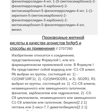
фенилпирролидин-4-ил; 1-(5-(метоксикарбонил)-2-
фенилпирролидин-3-карбонил)-2-
метоксикарбонил-5-фенилпирролидин-4-ил; 1-(1-
акрилоил-5-(метоксикарбонил)-2-
фенилпирролидин-3-карбонил)-2-
метоксикарбонил-5-фенилпирролидин-4-ил;
винил.
Производные желчной
кислоты в качестве агонистов fxr/tgr5 и
способы их применения
// 2707280
Изобретение относится к соединению,
представленному Формулой I, или его
фармацевтически приемлемой соли. В Формуле I
Ra представляет собой водород или -С1-С8 алкил;
Rb выбран из группы, состоящей из: 1) -
C(O)NR'10R'11; 2) -C(O)NHSO2R1; и 3) -SO2R1; R1
выбран из группы, состоящей из: 1) -C1-C8 алкила,
незамещенного или замещенного галогеном,
фенилом, карбоксилом или гидроксилом; 2) -С3-
С8 циклоалкила, незамещенного или замещенного
C1-С6 алкилом или галогеном; бицикло[2.2.1]
гептана или 2-оксо-7,7-диметилбицикло[2.2.1]