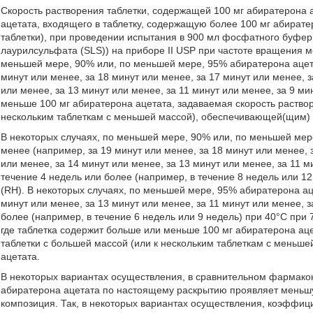
Скорость растворения таблетки, содержащей 100 мг абиратерона а
ацетата, входящего в таблетку, содержащую более 100 мг абират
таблетки), при проведении испытания в 900 мл фосфатного буферн
лаурилсульфата (SLS)) на приборе II USP при частоте вращения ме
меньшей мере, 90% или, по меньшей мере, 95% абиратерона ацета
минут или менее, за 18 минут или менее, за 17 минут или менее, з
или менее, за 13 минут или менее, за 11 минут или менее, за 9 ми
меньше 100 мг абиратерона ацетата, задаваемая скорость раствор
нескольким таблеткам с меньшей массой), обеспечивающей(щим) 
В некоторых случаях, по меньшей мере, 90% или, по меньшей мер
менее (например, за 19 минут или менее, за 18 минут или менее, 
или менее, за 14 минут или менее, за 13 минут или менее, за 11 м
течение 4 недель или более (например, в течение 8 недель или 1
(RH). В некоторых случаях, по меньшей мере, 95% абиратерона ац
минут или менее, за 13 минут или менее, за 11 минут или менее, 
более (например, в течение 6 недель или 9 недель) при 40°С при 
где таблетка содержит больше или меньше 100 мг абиратерона аце
таблетки с большей массой (или к нескольким таблеткам с меньш
ацетата.
В некоторых вариантах осуществления, в сравнительном фармакок
абиратерона ацетата по настоящему раскрытию проявляет меньш
композиция. Так, в некоторых вариантах осуществления, коэффиц