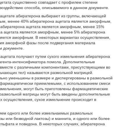
цетата существенно совпадает с профилем степени
воздействию способа, описываемого в данном документе.
 ацетате абиратерона выбирают из группы, включающей
ным, менее 40% абиратерона ацетата является аморфным,
 абиратерона ацетата является аморфным, менее 15%
а ацетата является аморфным, менее 5% абиратерона
ляется аморфным. В некоторых вариантах осуществления,
ания аморфной фазы после подвергания материала
м документе.
ацетата получают путем сухого измельчения абиратерона
агента-интенсификатора помола. Дополнительные
, вместе с различными компонентами, присутствующими во
льчающих тел) называются размольной матрицей.
ельно уменьшены в размере и диспергированы в размольной
я фармацевтически приемлемыми, с использованием смеси
измельчения, могут быть приготовлены фармацевтические
и размольной матрицы могут быть введены дополнительные
 осуществления, сухое измельчение происходит в
нием одного или более измельчаемых размольных
зы или безводной лактозы) и маннита, и одного или более
льфата и повидона. В некоторых случаях, абиратерона