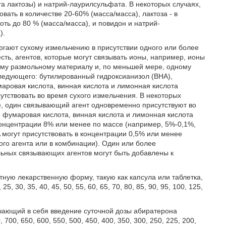
а лактозы) и натрий-лаурилсульфата. В некоторых случаях,
вать в количестве 20-60% (масса/масса), лактоза - в
лоть до 80 % (масса/масса), и повидон и натрий-
).
ргают сухому измельчению в присутствии одного или более
сть, агентов, которые могут связывать ионы, например, ионы
ому размольному материалу и, по меньшей мере, одному
следующего: бутилированный гидроксианизол (BHA),
аровая кислота, винная кислота и лимонная кислота
утствовать во время сухого измельчения. В некоторых
е, один связывающий агент одновременно присутствуют во
, фумаровая кислота, винная кислота и лимонная кислота
концентрации 8% или менее по массе (например, 5%-0,1%,
 могут присутствовать в концентрации 0,5% или менее
ого агента или в комбинации). Один или более
ьных связывающих агентов могут быть добавлены к
ную лекарственную форму, такую как капсула или таблетка,
 30, 35, 40, 45, 50, 55, 60, 65, 70, 80, 85, 90, 95, 100, 125,
чающий в себя введение суточной дозы абиратерона
700, 650, 600, 550, 500, 450, 400, 350, 300, 250, 225, 200,