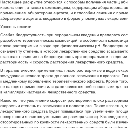
Настоящее раскрытие относится к способам получения частиц аби
измельчения, а также к композициям, содержащим абиратерона ац
применением абиратерона ацетата, и к способам лечения с прим
абиратерона ацетата, вводимого в форме упомянутых лекарствен
Уровень техники
Слабая биодоступность при пероральном введении препарата сост
разработке терапевтических композиций, в особенности композици
плохо растворимым в воде при физиологическом рН. Биодоступнос
означает ту степень, в которой лекарственное средство всасывае
оказывают влияние на биодоступность при пероральном введении 
растворимость и скорость растворения лекарственного средства.
В терапевтических применениях, плохо растворимые в воде лекар
желудочнокишечного тракта до полного всасывания в кровоток. Т
к медленному проявлению терапевтического эффекта. Кроме того,
не находят применения или даже являются небезопасными для вну
в капиллярах частицами лекарственного средства.
Известно, что увеличение скорости растворения плохо растворимы
скорость и степень их всасывания в полости рта. Также известно, 
лекарственного средства будет повышаться при увеличении площ
поверхности является уменьшение размера частиц. Как следствие
отсортированных по крупности лекарственных средств были изуче
растворения частиц лекарственных средств, используемых в фарм