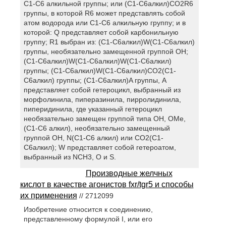
C1-C6 алкильной группы; или (C1-C6алкил)CO2R6
группы, в которой R6 может представлять собой
атом водорода или C1-C6 алкильную группу; и в
которой: Q представляет собой карбонильную
группу; R1 выбран из: (C1-C6алкил)W(C1-C6алкил)
группы, необязательно замещенной группой OH;
(C1-C6алкил)W(C1-C6алкил)W(C1-C6алкил)
группы; (C1-C6алкил)W(C1-C6алкил)CO2(C1-
C6алкил) группы; (C1-C6алкил)A группы, A
представляет собой гетероцикл, выбранный из
морфолинила, пиперазинила, пирролидинила,
пиперидинила, где указанный гетероцикл
необязательно замещен группой типа OH, OMe,
(C1-C6 алкил), необязательно замещенный
группой OH, N(C1-C6 алкил) или CO2(C1-
C6алкил); W представляет собой гетероатом,
выбранный из NCH3, O и S.
Производные желчных
кислот в качестве агонистов fxr/tgr5 и способы
их применения
// 2712099
Изобретение относится к соединению,
представленному формулой I, или его