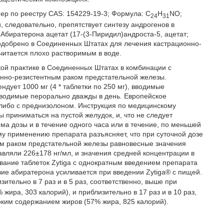
мер по реестру CAS: 154229-19-3; Формула: С
Н
NO;
24
31
, следовательно, препятствует синтезу андрогенов в
 Абиратерона ацетат (17-(3-Пиридил)андроста-5, ацетат;
 одобрено в Соединенных Штатах для лечения кастрационно-
читается плохо растворимым в воде.
кой практике в Соединенных Штатах в комбинации с
онно-резистентным раком предстательной железы.
дует 1000 мг (4 * таблетки по 250 мг), вводимые
 вводимые перорально дважды в день. Европейское
 либо с преднизолоном. Инструкция по медицинскому
 приниматься на пустой желудок, и, что не следует
ма дозы и в течение одного часа или в течение, по меньшей
му применению препарата разъясняет, что при суточной дозе
ым раком предстательной железы равновесные значения
авляли 226±178 нг/мл, и значения средней концентрации в
вание таблеток Zytiga с однократным введением препарата
вие абиратерона усиливается при введении Zytiga® с пищей.
ительно в 7 раз и в 5 раз, соответственно, выше при
жира, 303 калорий), и приблизительно в 17 раз и в 10 раз,
оким содержанием жиров (57% жира, 825 калорий).