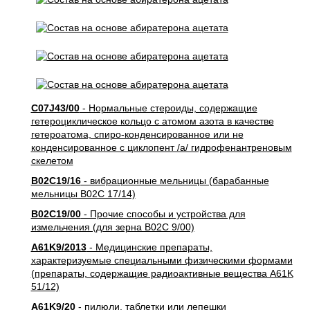
C07J43/00
- Нормальные стероиды, содержащие
гетероциклическое кольцо с атомом азота в качестве
гетероатома, спиро-конденсированное или не
конденсированное с циклопент /а/ гидрофенантреновым
скелетом
B02C19/16
- вибрационные мельницы (барабанные
мельницы B02C 17/14)
B02C19/00
- Прочие способы и устройства для
измельчения (для зерна B02C 9/00)
A61K9/2013
- Медицинские препараты,
характеризуемые специальными физическими формами
(препараты, содержащие радиоактивные вещества A61K
51/12)
A61K9/20
- пилюли, таблетки или лепешки