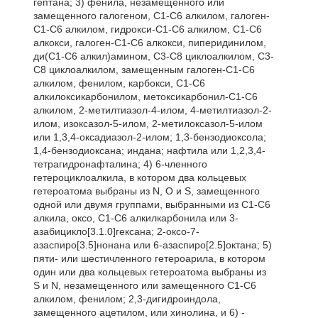
гептана; 3) фенила, незамещенного или
замещенного галогеном, С1-С6 алкилом, галоген-
C1-C6 алкилом, гидрокси-С1-С6 алкилом, C1-C6
алкокси, галоген-С1-С6 алкокси, пиперидинилом,
ди(С1-С6 алкил)амином, С3-C8 циклоалкилом, С3-
С8 циклоалкилом, замещенным галоген-С1-С6
алкилом, фенилом, карбокси, C1-C6
алкилоксикарбонилом, метоксикарбонил-С1-С6
алкилом, 2-метилтиазол-4-илом, 4-метилтиазол-2-
илом, изоксазол-5-илом, 2-метилоксазол-5-илом
или 1,3,4-оксадиазол-2-илом; 1,3-бензодиоксола;
1,4-бензодиоксана; индана; нафтила или 1,2,3,4-
тетрагидронафталина; 4) 6-членного
гетероциклоалкила, в котором два кольцевых
гетероатома выбраны из N, О и S, замещенного
одной или двумя группами, выбранными из C1-C6
алкила, оксо, С1-С6 алкилкарбонила или 3-
азабицикло[3.1.0]гексана; 2-оксо-7-
азаспиро[3.5]нонана или 6-азаспиро[2.5]октана; 5)
пяти- или шестичленного гетероарила, в котором
один или два кольцевых гетероатома выбраны из
S и N, незамещенного или замещенного C1-C6
алкилом, фенилом; 2,3-дигидроиндола,
замещенного ацетилом, или хинолина, и 6) -