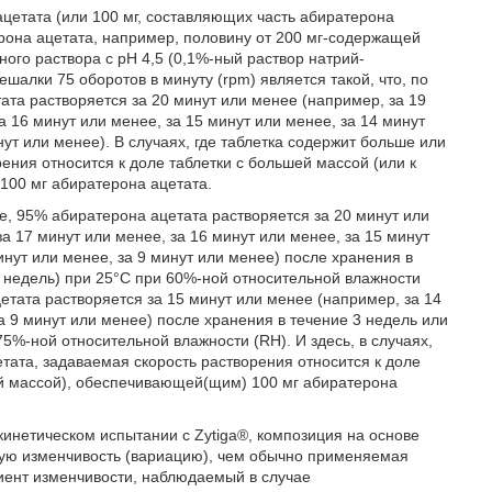
цетата (или 100 мг, составляющих часть абиратерона
ерона ацетата, например, половину от 200 мг-содержащей
ого раствора с рН 4,5 (0,1%-ный раствор натрий-
шалки 75 оборотов в минуту (rpm) является такой, что, по
та растворяется за 20 минут или менее (например, за 19
а 16 минут или менее, за 15 минут или менее, за 14 минут
нут или менее). В случаях, где таблетка содержит больше или
ения относится к доле таблетки с большей массой (или к
100 мг абиратерона ацетата.
е, 95% абиратерона ацетата растворяется за 20 минут или
за 17 минут или менее, за 16 минут или менее, за 15 минут
инут или менее, за 9 минут или менее) после хранения в
2 недель) при 25°С при 60%-ной относительной влажности
етата растворяется за 15 минут или менее (например, за 14
за 9 минут или менее) после хранения в течение 3 недель или
75%-ной относительной влажности (RH). И здесь, в случаях,
тата, задаваемая скорость растворения относится к доле
ей массой), обеспечивающей(щим) 100 мг абиратерона
инетическом испытании с Zytiga®, композиция на основе
ую изменчивость (вариацию), чем обычно применяемая
иент изменчивости, наблюдаемый в случае