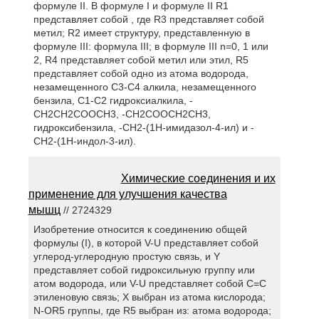
формуле II. В формуле I и формуле II R1
представляет собой , где R3 представляет собой
метил; R2 имеет структуру, представленную в
формуле III: формула III; в формуле III n=0, 1 или
2, R4 представляет собой метил или этил, R5
представляет собой одно из атома водорода,
незамещенного С3-С4 алкила, незамещенного
бензила, C1-C2 гидроксиалкила, -
CH2CH2COOCH3, -CH2COOCH2CH3,
гидроксибензила, -CH2-(1H-имидазол-4-ил) и -
CH2-(1H-индол-3-ил).
Химические соединения и их
применение для улучшения качества
мышц
// 2724329
Изобретение относится к соединению общей
формулы (I), в которой V-U представляет собой
углерод-углеродную простую связь, и Y
представляет собой гидроксильную группу или
атом водорода, или V-U представляет собой C=C
этиленовую связь; X выбран из атома кислорода;
N-OR5 группы, где R5 выбран из: атома водорода;