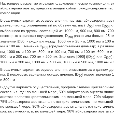
Настоящее раскрытие отражает фармацевтические композиции, 
абиратерона ацетат, представляющий собой тонкодисперсные част
композиций.
В различных вариантах осуществления, частицы абиратерона аце
размер частиц, определяемый по объему частиц ([D
] или D
ил
50
[50]
выбранного из группы, состоящей из: 1000 нм, 900 нм, 800 нм, 700 
некоторых вариантах осуществления, D
равно или больше 25 нм
[50]
значение [D50] находится между: 1000 нм и 25 нм, 1000 нм и 100 н
нм и 100 нм. Значение D
(среднеобъемный диаметр) в различны
[4,3]
нм, 1000 нм и 100 нм, 800 нм и 100 нм, 700 нм и 100 нм, 600 нм и 
800 нм и 200 нм, 700 нм и 200 нм. Значение [D90] ([D
] или D
)
90
[90]
1000 нм и 300 нм, 1000 нм и 400 нм, 1000 нм и 500 нм, 1000 нм и 
В различных вариантах осуществления, описываемых в данном док
нм. В некоторых вариантах осуществления, [D
] имеет значение 1
90
и 800 нм.
В другом варианте осуществления, профиль степени кристалличн
состояния, где: по меньшей мере, 50% абиратерона ацетата явля
ацетата является кристаллическим, по меньшей мере, 70% абират
75% абиратерона ацетата является кристаллическим, по меньшей 
по меньшей мере, 90% абиратерона ацетата является кристаллич
кристаллическим, и, по меньшей мере, 98% абиратерона ацетата 