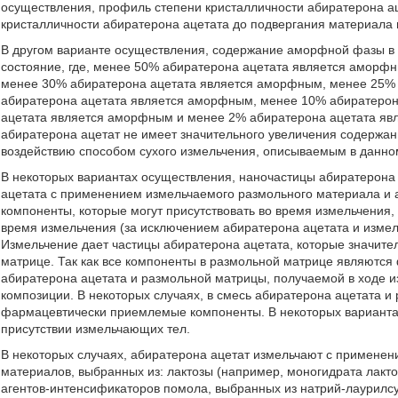
осуществления, профиль степени кристалличности абиратерона а
кристалличности абиратерона ацетата до подвергания материала 
В другом варианте осуществления, содержание аморфной фазы в
состояние, где, менее 50% абиратерона ацетата является аморф
менее 30% абиратерона ацетата является аморфным, менее 25%
абиратерона ацетата является аморфным, менее 10% абиратерон
ацетата является аморфным и менее 2% абиратерона ацетата яв
абиратерона ацетат не имеет значительного увеличения содерж
воздействию способом сухого измельчения, описываемым в данно
В некоторых вариантах осуществления, наночастицы абиратерона 
ацетата с применением измельчаемого размольного материала и 
компоненты, которые могут присутствовать во время измельчения
время измельчения (за исключением абиратерона ацетата и изме
Измельчение дает частицы абиратерона ацетата, которые значит
матрице. Так как все компоненты в размольной матрице являютс
абиратерона ацетата и размольной матрицы, получаемой в ходе 
композиции. В некоторых случаях, в смесь абиратерона ацетата 
фармацевтически приемлемые компоненты. В некоторых вариантах
присутствии измельчающих тел.
В некоторых случаях, абиратерона ацетат измельчают с примене
материалов, выбранных из: лактозы (например, моногидрата лакто
агентов-интенсификаторов помола, выбранных из натрий-лаурилсу