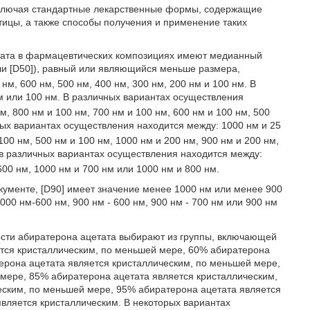
включая стандартные лекарственные формы, содержащие
ицы, а также способы получения и применение таких
тата в фармацевтических композициях имеют медианный
и [D50]), равный или являющийся меньше размера,
нм, 600 нм, 500 нм, 400 нм, 300 нм, 200 нм и 100 нм. В
 или 100 нм. В различных вариантах осуществления
м, 800 нм и 100 нм, 700 нм и 100 нм, 600 нм и 100 нм, 500
х вариантах осуществления находится между: 1000 нм и 25
100 нм, 500 нм и 100 нм, 1000 нм и 200 нм, 900 нм и 200 нм,
 в различных вариантах осуществления находится между:
600 нм, 1000 нм и 700 нм или 1000 нм и 800 нм.
ументе, [D90] имеет значение менее 1000 нм или менее 900
000 нм-600 нм, 900 нм - 600 нм, 900 нм - 700 нм или 900 нм
ости абиратерона ацетата выбирают из группы, включающей
ется кристаллическим, по меньшей мере, 60% абиратерона
ерона ацетата является кристаллическим, по меньшей мере,
мере, 85% абиратерона ацетата является кристаллическим,
еским, по меньшей мере, 95% абиратерона ацетата является
является кристаллическим. В некоторых вариантах