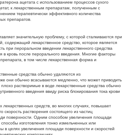
ратерона ацетата с использованием процессов сухого
етат, к лекарственным препаратам, полученным с
енением терапевтически эффективного количества
ных препаратов.
авляет значительную проблему, с которой сталкиваются при
й, содержащий лекарственное средство, которое является
ть при пероральном введении лекарственного средства
тся в кровь после перорального введения. Многие факторы
препарата, в том числе лекарственная форма и
ственные средства обычно удаляются из
акже они обычно всасываются медленно, что может приводить
 плохо растворимые в воде лекарственные средства обычно
тривенного введения ввиду риска блокирования тока крови
х лекарственных средств, во многих случаях, повышает
что скорость растворения состоящего из частиц
ади поверхности. Одним способом увеличения площади
, способы изготовления тонко измельченных или
ны в целях увеличения площади поверхности и скоростей
ацевтических композициях.