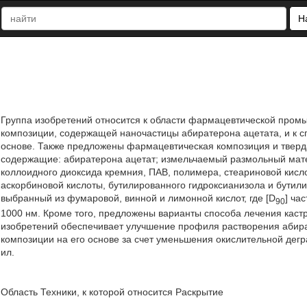
Н
Группа изобретений относится к области фармацевтической промы
композиции, содержащей наночастицы абиратерона ацетата, и к с
основе. Также предложены фармацевтическая композиция и твер
содержащие: абиратерона ацетат; измельчаемый размольный мате
коллоидного диоксида кремния, ПАВ, полимера, стеариновой кисло
аскорбиновой кислоты, бутилированного гидроксианизола и бутили
выбранный из фумаровой, винной и лимонной кислот, где [D
] ча
90
1000 нм. Кроме того, предложены варианты способа лечения каст
изобретений обеспечивает улучшение профиля растворения абира
композиции на его основе за счет уменьшения окислительной деградац
ил.
Область Техники, к которой относится Раскрытие