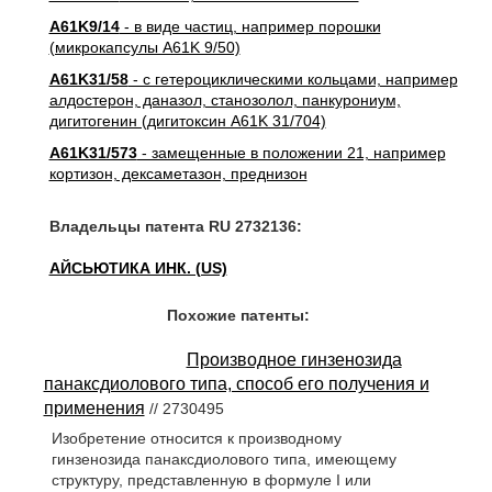
A61K9/14
- в виде частиц, например порошки
(микрокапсулы A61K 9/50)
A61K31/58
- с гетероциклическими кольцами, например
алдостерон, даназол, станозолол, панкурониум,
дигитогенин (дигитоксин A61K 31/704)
A61K31/573
- замещенные в положении 21, например
кортизон, дексаметазон, преднизон
Владельцы патента RU 2732136:
АЙСЬЮТИКА ИНК. (US)
Похожие патенты:
Производное гинзенозида
панаксдиолового типа, способ его получения и
применения
// 2730495
Изобретение относится к производному
гинзенозида панаксдиолового типа, имеющему
структуру, представленную в формуле I или