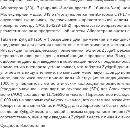
Абиратерон ((3β)-17-(пиридин-3-ил)андроста-5, 16-диен-3-ол); но
Молекулярная масса: 349,5 г/моль) является ингибитором CYP17 и
опухолевой ткани яичек, надпочечников и предстательной железы.
номер по реестру CAS: 154229-18-2), пролекарство абиратерона,
резистентного рака предстательной железы. Абиратерона ацетат с
Таблетки Zytiga® (250 мг) разрешены для применения в медицинс
преднизоном для лечения пациентов с метастатическим кастраци
Инструкция по медицинскому применению таблеток Zytiga® рекомен
перорально один раз в день, в комбинации с преднизоном (5 мг),
одобрение дано для введения в комбинации либо с преднизоном,
применению препарата устанавливает, что таблетки Zytiga® должны
употреблять пищу в течение, по меньшей мере, двух часов до прие
мере, одного часа после приема дозы. Инструкция по медицинско
1000 мг у пациентов с метастатическим кастрационно-резистентн
(среднее значение ± стандартное отклонение (SD)) для Сmax сост
моче (AUC) составляли 1173±690 нг⋅час/мл. Перекрестное исследо
(1000 мг) на здоровых субъектах выявило, что системное воздейст
Конкретно, значения Cmax и AUC
для абиратерона были приблиз
0-∞
введении Zytiga® вместе с пищей с низким содержанием жиров (7% 
соответственно, выше при введении Zytiga® вместе с пищей с выс
Сущность Изобретения