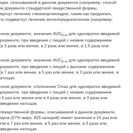
озиции, описываемой в данном документе (например, способ
ом документе стандартной лекарственной формы,
ергнут лечению глюкокортикоидом, таким как преднизон,
ыть подвергнут лечению метилпреднизолоном (например,
анном документе, значение AUC
для однократно вводимой
0-∞
окументе, при введении с пищей с низким содержанием
в 3 раза или менее, в 2 раза или менее, в 1,5 раза или
анном документе, значение AUC
для однократно вводимой
0-∞
окументе, при введении с пищей с высоким содержанием
в 7 раз или менее, в 5 раз или менее, в 3 раза или менее, в
натощак.
анном документе, отклонение Cmax для однократно вводимой
окументе, при введении с пищей с низким содержанием
 5 раз или менее или в 4 раза или менее, в 3 раза или
и введении натощак.
м лекарственной формы, описываемой в данном документе,
ров (57% жира, 825 калорий) имеет значение в 15 раз или
или в 7 раз или менее, в 5 раз или менее, в 3 раза или
и введении натощак.