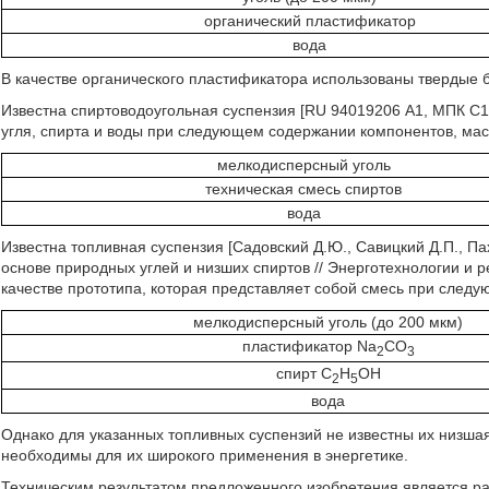
органический пластификатор
вода
В качестве органического пластификатора использованы твердые
Известна спиртоводоугольная суспензия [RU 94019206 А1, МПК C1
угля, спирта и воды при следующем содержании компонентов, мас
мелкодисперсный уголь
техническая смесь спиртов
вода
Известна топливная суспензия [Садовский Д.Ю., Савицкий Д.П., П
основе природных углей и низших спиртов // Энерготехнологии и ре
качестве прототипа, которая представляет собой смесь при след
мелкодисперсный уголь (до 200 мкм)
пластификатор Na
CO
2
3
спирт C
H
OH
2
5
вода
Однако для указанных топливных суспензий не известны их низшая
необходимы для их широкого применения в энергетике.
Техническим результатом предложенного изобретения является ра