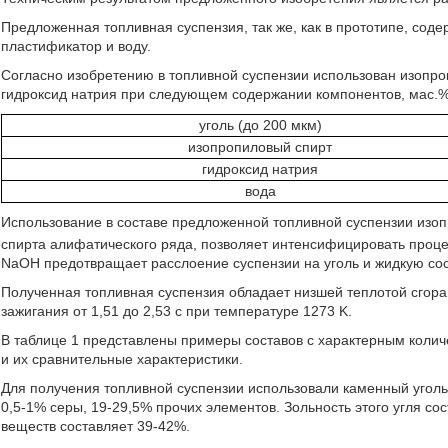
Предложенная топливная суспензия, так же, как в прототипе, содер
пластификатор и воду.
Согласно изобретению в топливной суспензии использован изопро
гидроксид натрия при следующем содержании компонентов, мас.%
уголь (до 200 мкм)
изопропиловый спирт
гидроксид натрия
вода
Использование в составе предложенной топливной суспензии изо
спирта алифатического ряда, позволяет интенсифицировать проце
NaOH предотвращает расслоение суспензии на уголь и жидкую с
Полученная топливная суспензия обладает низшей теплотой сгоран
зажигания от 1,51 до 2,53 с при температуре 1273 K.
В таблице 1 представлены примеры составов с характерным коли
и их сравнительные характеристики.
Для получения топливной суспензии использовали каменный угол
0,5-1% серы, 19-29,5% прочих элементов. Зольность этого угля со
веществ составляет 39-42%.