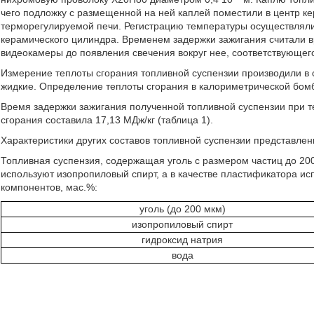
чего подложку с размещенной на ней каплей поместили в центр ке
терморегулируемой печи. Регистрацию температуры осуществлял
керамического цилиндра. Временем задержки зажигания считали в
видеокамеры до появления свечения вокруг нее, соответствующег
Измерение теплоты сгорания топливной суспензии производили в
жидкие. Определение теплоты сгорания в калориметрической бомб
Время задержки зажигания полученной топливной суспензии при те
сгорания составила 17,13 МДж/кг (таблица 1).
Характеристики других составов топливной суспензии представлены
Топливная суспензия, содержащая уголь с размером частиц до 200
используют изопропиловый спирт, а в качестве пластификатора и
компонентов, мас.%:
уголь (до 200 мкм)
изопропиловый спирт
гидроксид натрия
вода