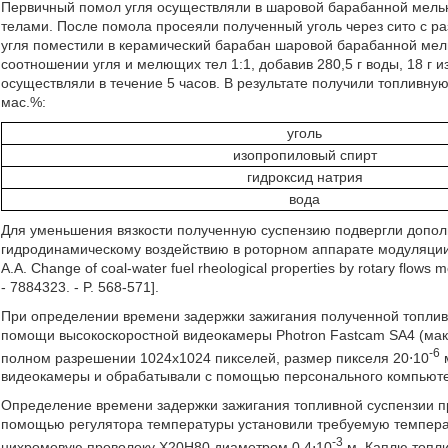
Первичный помол угля осуществляли в шаровой барабанной мель
телами. После помола просеяли полученный уголь через сито с р
угля поместили в керамический барабан шаровой барабанной ме
соотношении угля и мелющих тел 1:1, добавив 280,5 г воды, 18 г 
осуществляли в течение 5 часов. В результате получили топливн
мас.%:
уголь
изопропиловый спирт
гидроксид натрия
вода
Для уменьшения вязкости полученную суспензию подвергли дополн
гидродинамическому воздействию в роторном аппарате модуляции пото
A.A. Change of coal-water fuel rheological properties by rotary flows m
- 7884323. - P. 568-571].
При определении времени задержки зажигания полученной топлив
помощи высокоскоростной видеокамеры Photron Fastcam SA4 (макс
-6
полном разрешении 1024х1024 пикселей, размер пикселя 20⋅10
м
видеокамеры и обрабатывали с помощью персонального компьютер
Определение времени задержки зажигания топливной суспензии пр
помощью регулятора температуры установили требуемую темпера
-3
нихромовую проволоку Х20Н80 диаметром 0,4⋅10
м.
Каплю топли