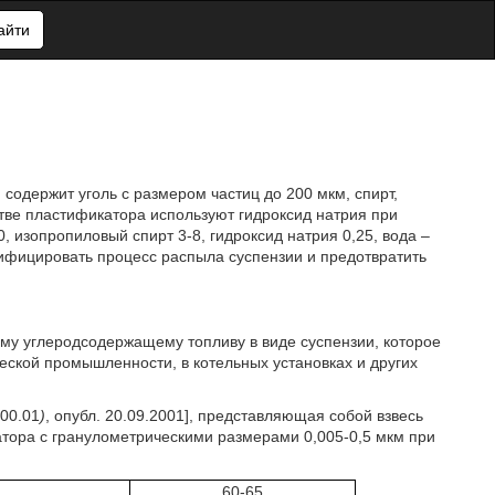
айти
 содержит уголь с размером частиц до 200 мкм, спирт,
стве пластификатора используют гидроксид натрия при
 изопропиловый спирт 3-8, гидроксид натрия 0,25, вода –
сифицировать процесс распыла суспензии и предотвратить
ому углеродсодержащему топливу в виде суспензии, которое
еской промышленности, в котельных установках и других
000.01
)
, опубл. 20.09.2001], представляющая собой взвесь
атора с гранулометрическими размерами 0,005-0,5 мкм при
60-65