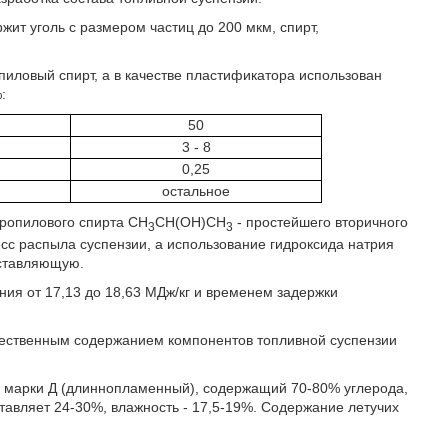
жит уголь с размером частиц до 200 мкм, спирт,
пиловый спирт, а в качестве пластификатора использован
:
50
3 - 8
0,25
остальное
пропилового спирта CH
CH(OH)CH
- простейшего вторичного
3
3
сс распыла суспензии, а использование гидроксида натрия
оставляющую.
ия от 17,13 до 18,63 МДж/кг и временем задержки
чественным содержанием компонентов топливной суспензии
ь марки Д (длиннопламенный), содержащий 70-80% углерода,
ставляет 24-30%, влажность - 17,5-19%. Содержание летучих