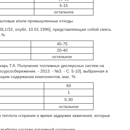
5-15
остальное
 бытовые и/или промышленные отходы.
0L1/32, опубл. 10.01.1996], представляющая собой смесь
.%:
45-75
20-40
остальное
ахарь Т.А. Получение топливных дисперсных систем на
сурсосбережение. - 2013. - №3. - С. 5-10], выбранная в
ующем содержании компонентов, мас. %:
60
1
5-30
остальное
 теплота сгорания и время задержки зажигания, которые
зработка состава топливной суспензии.