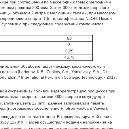
нице при соотношении по массе один к трем с мелющими
азмером решетки 200 мкм. Затем 300 г мелкодисперсного
льницы объемом 2 литра с мелющими телами, при массовом
изопропилового спирта, 1,5 г пластификатора NaOH. Помол
ую суспензию при следующем содержании компонентов,
50
3
0,25
46,75
ительной обработке: акустическому, механическому и
ков [Larionov, K.B., Zenkov, A.V., Yankovsky, S.A., Ditc,
odulation // International Forum on Strategic Technology. - 2017.
ной суспензии выполняли видеорегистрацию процессов при
имальная скорость съемки 3600 кадров в секунду при
, глубина цвета 12 бит). Данные записывали в память
а (программное обеспечение Photron Fastcam Viewer).
оводили в несколько этапов. В терморегулируемой печи с
туру 1273°K. Нагрев осуществили подачей напряжения на
вной суспензии разместили на подложке дозатором, после