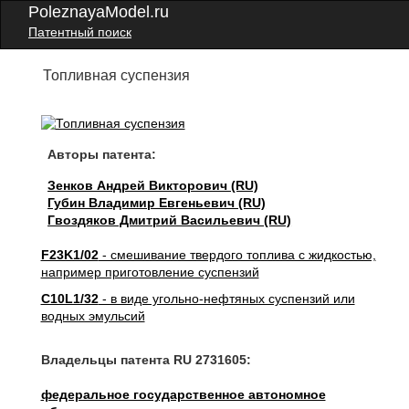
PoleznayaModel.ru
Патентный поиск
Топливная суспензия
Авторы патента:
Зенков Андрей Викторович (RU)
Губин Владимир Евгеньевич (RU)
Гвоздяков Дмитрий Васильевич (RU)
F23K1/02
- смешивание твердого топлива с жидкостью,
например приготовление суспензий
C10L1/32
- в виде угольно-нефтяных суспензий или
водных эмульсий
Владельцы патента RU 2731605:
федеральное государственное автономное