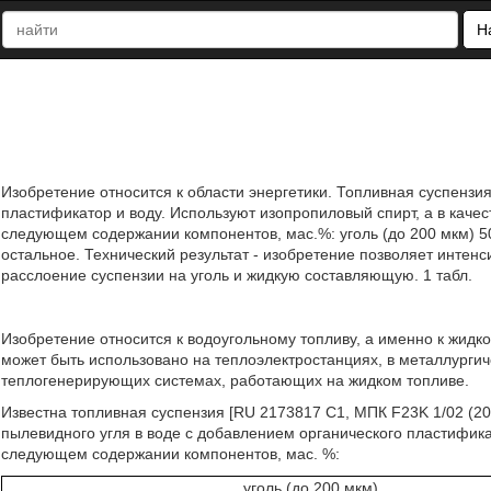
Н
Изобретение относится к области энергетики. Топливная суспензия
пластификатор и воду. Используют изопропиловый спирт, а в каче
следующем содержании компонентов, мас.%: уголь (до 200 мкм) 50,
остальное. Технический результат - изобретение позволяет интен
расслоение суспензии на уголь и жидкую составляющую. 1 табл.
Изобретение относится к водоугольному топливу, а именно к жидк
может быть использовано на теплоэлектростанциях, в металлургич
теплогенерирующих системах, работающих на жидком топливе.
Известна топливная суспензия [RU 2173817 C1, МПК F23K 1/02
(2
пылевидного угля в воде с добавлением органического пластифик
следующем содержании компонентов, мас. %:
уголь (до 200 мкм)