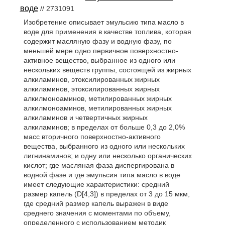
воде
// 2731091
Изобретение описывает эмульсию типа масло в
воде для применения в качестве топлива, которая
содержит масляную фазу и водную фазу, по
меньшей мере одно первичное поверхностно-
активное вещество, выбранное из одного или
нескольких веществ группы, состоящей из жирных
алкиламинов, этоксилированных жирных
алкиламинов, этоксилированных жирных
алкилмоноаминов, метилированных жирных
алкилмоноаминов, метилированных жирных
алкиламинов и четвертичных жирных
алкиламинов; в пределах от больше 0,3 до 2,0%
масс вторичного поверхностно-активного
вещества, выбранного из одного или нескольких
лигнинаминов; и одну или несколько органических
кислот; где масляная фаза диспергирована в
водной фазе и где эмульсия типа масло в воде
имеет следующие характеристики: средний
размер капель (D[4,3]) в пределах от 3 до 15 мкм,
где средний размер капель выражен в виде
среднего значения с моментами по объему,
определенного с использованием методик