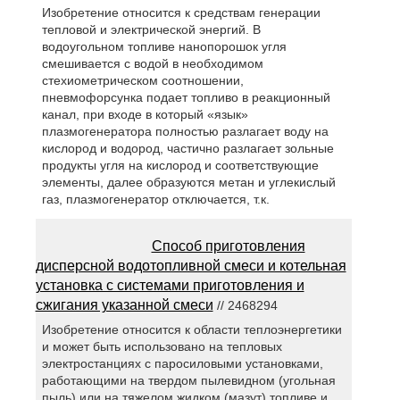
Изобретение относится к средствам генерации
тепловой и электрической энергий. В
водоугольном топливе нанопорошок угля
смешивается с водой в необходимом
стехиометрическом соотношении,
пневмофорсунка подает топливо в реакционный
канал, при входе в который «язык»
плазмогенератора полностью разлагает воду на
кислород и водород, частично разлагает зольные
продукты угля на кислород и соответствующие
элементы, далее образуются метан и углекислый
газ, плазмогенератор отключается, т.к.
Способ приготовления
дисперсной водотопливной смеси и котельная
установка с системами приготовления и
сжигания указанной смеси
// 2468294
Изобретение относится к области теплоэнергетики
и может быть использовано на тепловых
электростанциях с паросиловыми установками,
работающими на твердом пылевидном (угольная
пыль) или на тяжелом жидком (мазут) топливе и