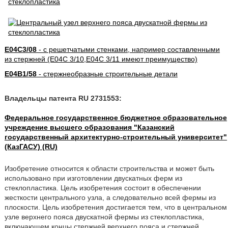
E04C3/08
- с решетчатыми стенками, например составленными
из стержней (E04C 3/10,E04C 3/11 имеют преимущество)
E04B1/58
- стержнеобразные строительные детали
Владельцы патента RU 2731553:
Федеральное государственное бюджетное образовательное
учреждение высшего образования "Казанский
государственный архитектурно-строительный университет"
(КазГАСУ) (RU)
Изобретение относится к области строительства и может быть
использовано при изготовлении двускатных ферм из
стеклопластика. Цель изобретения состоит в обеспечении
жесткости центрального узла, а следовательно всей фермы из
плоскости. Цель изобретения достигается тем, что в центральном
узле верхнего пояса двускатной фермы из стеклопластика,
включающем концы стержней верхнего пояса и стержней