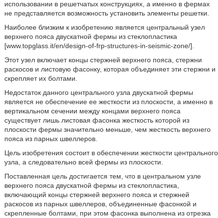
использовании в решетчатых конструкциях, а именно в фермах
не представляется возможность установить элементы решетки.
Наиболее близким к изобретению является центральный узел
верхнего пояса двускатной фермы из стеклопластика
[www.topglass.it/en/design-of-frp-structures-in-seismic-zone/].
Этот узел включает концы стержней верхнего пояса, стержни
раскосов и листовую фасонку, которая объединяет эти стержни и
скрепляет их болтами.
Недостаток данного центрального узла двускатной фермы
является не обеспечение ее жесткости из плоскости, а именно в
вертикальном сечении между концами верхнего пояса
существует лишь листовая фасонка жесткость которой из
плоскости фермы значительно меньше, чем жесткость верхнего
пояса из парных швеллеров.
Цель изобретения состоит в обеспечении жесткости центрального
узла, а следовательно всей фермы из плоскости.
Поставленная цель достигается тем, что в центральном узле
верхнего пояса двускатной фермы из стеклопластика,
включающий концы стержней верхнего пояса и стержней
раскосов из парных швеллеров, объединенные фасонкой и
скрепленные болтами, при этом фасонка выполнена из отрезка