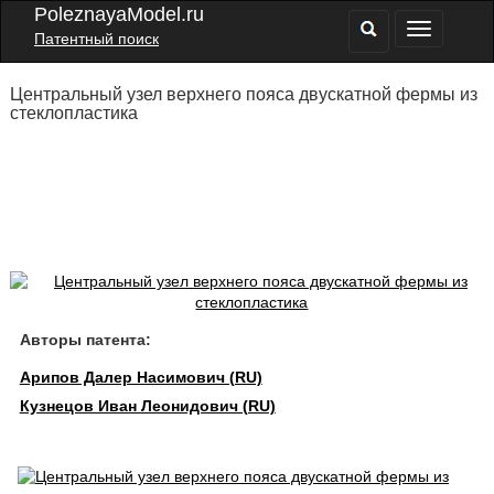
PoleznayaModel.ru
Патентный поиск
Центральный узел верхнего пояса двускатной фермы из
стеклопластика
Авторы патента:
Арипов Далер Насимович (RU)
Кузнецов Иван Леонидович (RU)