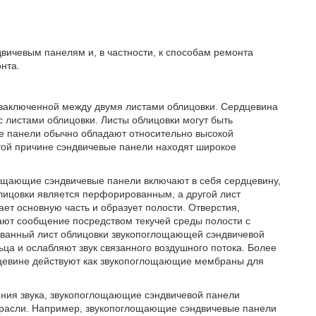
вичевым панелям и, в частности, к способам ремонта
нта.
 заключенной между двумя листами облицовки. Сердцевина
 с листами облицовки. Листы облицовки могут быть
ые панели обычно обладают относительно высокой
той причине сэндвичевые панели находят широкое
ощающие сэндвичевые панели включают в себя сердцевину,
лицовки является перфорированным, а другой лист
т основную часть и образует полости. Отверстия,
ют сообщение посредством текучей среды полости с
рованный лист облицовки звукопоглощающей сэндвичевой
ьца и ослабляют звук связанного воздушного потока. Более
дцевине действуют как звукопоглощающие мембраны для
ления звука, звукопоглощающие сэндвичевой панели
отрасли. Например, звукопоглощающие сэндвичевые панели