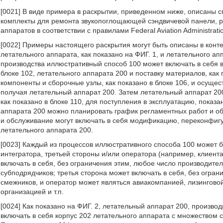
[0021] В виде примера в раскрытии, приведенном ниже, описаны
комплекты для ремонта звукопоглощающей сэндвичевой панели, р
аппаратов в соответствии с правилами Federal Aviation Administrati
[0022] Примеры настоящего раскрытия могут быть описаны в конте
летательного аппарата, как показано на ФИГ. 1, и летательного ап
производства иллюстративный способ 100 может включать в себя 
блоке 102, летательного аппарата 200 и поставку материалов, как
компоненты и сборочные узлы, как показано в блоке 106, и осущес
получая летательный аппарат 200. Затем летательный аппарат 20
как показано в блоке 110, для поступления в эксплуатацию, показ
аппарата 200 можно планировать график регламентных работ и об
и обслуживание могут включать в себя модификацию, переконфигу
летательного аппарата 200.
[0023] Каждый из процессов иллюстративного способа 100 может
интегратора, третьей стороны и/или оператора (например, клиент
включать в себя, без ограничения этим, любое число производите
субподрядчиков; третья сторона может включать в себя, без огра
смежников, и оператор может являться авиакомпанией, лизингов
организацией и т.п.
[0024] Как показано на ФИГ. 2, летательный аппарат 200, произв
включать в себя корпус 202 летательного аппарата с множеством 