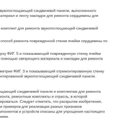
а звукопоглощающей сэндвичевой панели, выполненного
атериал и ленту накладок для ремонта сердцевины для
ан комплект для ремонта звукопоглощающей сэндвичевой
 способ ремонта поврежденной стенки ячейки сердцевины по
сверху ФИГ. 5 и показывающий поврежденную стенку ячейки
с помощью связующего материала и накладки для ремонта
зометрии ФИГ. 3 и показывающий отремонтированную стенку
монтированной звукопоглощающей сэндвичевой панели.
глощающей сэндвичевой панели и комплектам для ремонта
онта, ремонтные комплекты и отрасль, в которой
роваться. Следует отметить, что раскрытие изобретения,
ли примеров для реализации разных признаков
мпонентов и устройств описаны для упрощения настоящего
нием.