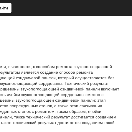
айти
 и, в частности, к способам ремонта звукопоглощающей
езультатом является создание способа ремонта
ающей сэндвичевой панели, который осуществляется без
звукопоглощающей сердцевины. Технический результат
сердцевины звукопоглощающей сэндвичевой панели включает
ость ячейки звукопоглощающей сердцевины смежно с
цевины звукопоглощающей сэндвичевой панели; этап
тво поврежденных стенок, а также этап связывания
денных стенок с ремонтом, таким образом, ячейки
ели, также технический результат достигается созданием
акже технический результат достигается созданием такой