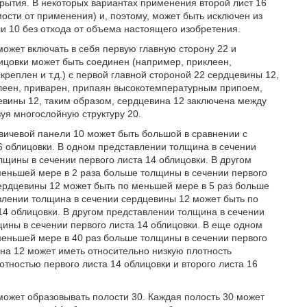
рытия. В некоторых вариантах применения второй лист 16
ости от применения) и, поэтому, может быть исключен из
 10 без отхода от объема настоящего изобретения.
ожет включать в себя первую главную сторону 22 и
ицовки может быть соединен (например, приклеен,
еплен и т.д.) с первой главной стороной 22 сердцевины 12,
клеен, приварен, припаян высокотемпературным припоем,
цевины 12, таким образом, сердцевина 12 заключена между
уя многослойную структуру 20.
вичевой панели 10 может быть большой в сравнении с
16 облицовки. В одном представлении толщина в сечении
щины в сечении первого листа 14 облицовки. В другом
меньшей мере в 2 раза больше толщины в сечении первого
сердцевины 12 может быть по меньшей мере в 5 раз больше
авлении толщина в сечении сердцевины 12 может быть по
14 облицовки. В другом представлении толщина в сечении
ины в сечении первого листа 14 облицовки. В еще одном
меньшей мере в 40 раз больше толщины в сечении первого
на 12 может иметь относительно низкую плотность
отностью первого листа 14 облицовки и второго листа 16
ожет образовывать полости 30. Каждая полость 30 может