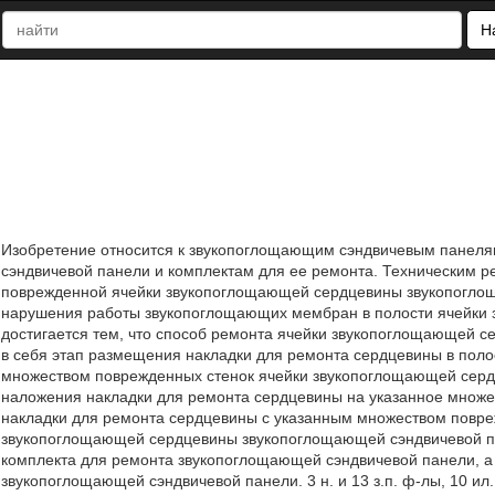
Н
Изобретение относится к звукопоглощающим сэндвичевым панелям
сэндвичевой панели и комплектам для ее ремонта. Техническим р
поврежденной ячейки звукопоглощающей сердцевины звукопоглощ
нарушения работы звукопоглощающих мембран в полости ячейки 
достигается тем, что способ ремонта ячейки звукопоглощающей 
в себя этап размещения накладки для ремонта сердцевины в пол
множеством поврежденных стенок ячейки звукопоглощающей серд
наложения накладки для ремонта сердцевины на указанное множес
накладки для ремонта сердцевины с указанным множеством повреж
звукопоглощающей сердцевины звукопоглощающей сэндвичевой пан
комплекта для ремонта звукопоглощающей сэндвичевой панели, а т
звукопоглощающей сэндвичевой панели. 3 н. и 13 з.п. ф-лы, 10 ил.