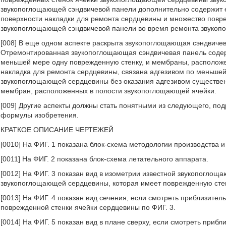
звукопоглощающей сэндвичевой панели дополнительно содержит е
поверхности накладки для ремонта сердцевины и множество пов
звукопоглощающей сэндвичевой панели во время ремонта звукоп
[008] В еще одном аспекте раскрыта звукопоглощающая сэндвиче
Отремонтированная звукопоглощающая сэндвичевая панель соде
меньшей мере одну поврежденную стенку, и мембраны, располож
накладка для ремонта сердцевины, связана адгезивом по меньшей
звукопоглощающей сердцевины без оказания адгезивом существенн
мембран, расположенных в полости звукопоглощающей ячейки.
[009] Другие аспекты должны стать понятными из следующего, по
формулы изобретения.
КРАТКОЕ ОПИСАНИЕ ЧЕРТЕЖЕЙ
[0010] На ФИГ. 1 показана блок-схема методологии производства 
[0011] На ФИГ. 2 показана блок-схема летательного аппарата.
[0012] На ФИГ. 3 показан вид в изометрии известной звукопогло
звукопоглощающей сердцевины, которая имеет поврежденную сте
[0013] На ФИГ. 4 показан вид сечения, если смотреть приблизитель
поврежденной стенки ячейки сердцевины по ФИГ. 3.
[0014] На ФИГ. 5 показан вид в плане сверху, если смотреть прибл