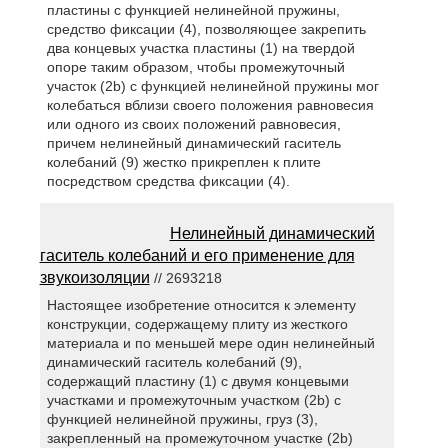
пластины с функцией нелинейной пружины,
средство фиксации (4), позволяющее закрепить
два концевых участка пластины (1) на твердой
опоре таким образом, чтобы промежуточный
участок (2b) с функцией нелинейной пружины мог
колебаться вблизи своего положения равновесия
или одного из своих положений равновесия,
причем нелинейный динамический гаситель
колебаний (9) жестко прикреплен к плите
посредством средства фиксации (4).
Нелинейный динамический
гаситель колебаний и его применение для
звукоизоляции
// 2693218
Настоящее изобретение относится к элементу
конструкции, содержащему плиту из жесткого
материала и по меньшей мере один нелинейный
динамический гаситель колебаний (9),
содержащий пластину (1) с двумя концевыми
участками и промежуточным участком (2b) с
функцией нелинейной пружины, груз (3),
закрепленный на промежуточном участке (2b)