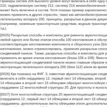
Примеры систем 204 высокого уровня могут включать в себя одну 
210, гидравлическую систему 212, систему 214 жизнеобеспечения 
может быть включено в состав. Хотя показан пример аэрокосмичес
можно применять в других отраслях, таких как автомобилестроение
летательному аппарату 200, принципы, раскрытые в данном докум
(например, наземным транспортным средствам, водным транспор
т.д.).
[0025] Раскрытые способы и комплекты для ремонта звукопоглощ
любой одного или более этапов способа 100 изготовления и обсл
соответствующие изготовлению компонента и сборочного узла (бл
изготовления, можно отремонтировать, применяя раскрытые спос
сэндвичевой панели. Также, раскрытые способы и комплекты для
применять во время этапов изготовления (блоки 106 и 108). Вмес
звукопоглощающей сэндвичевой панели можно главным образом исп
эксплуатации летательного аппарата 200 (блок 112) и/или во врем
[0026] Как показано на ФИГ. 3, известная звукопоглощающая сэнд
включать в себя сердцевину 12, первый лист 14 облицовки, второй 
14 облицовки и второй лист 16 облицовки образуют многослойную 
сердцевине 12 многослойной структуры 20. Для простоты и ясности
[0027] Хотя многослойная структура 20 звукопоглощающей сэндви
(сердцевина 12, первый лист 14 облицовки и второй лист 16 облиц
сердцевины, дополнительные листы облицовки и/или дополнительн