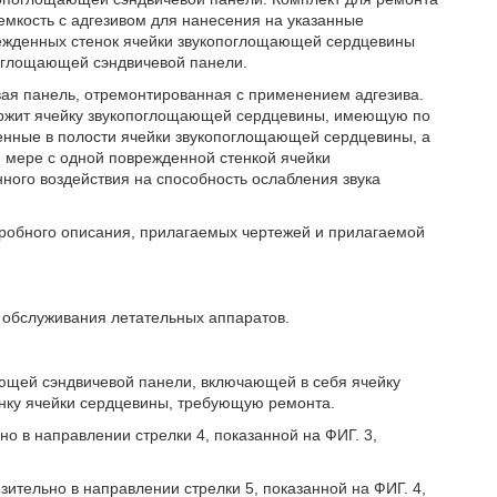
мкость с адгезивом для нанесения на указанные
режденных стенок ячейки звукопоглощающей сердцевины
оглощающей сэндвичевой панели.
вая панель, отремонтированная с применением адгезива.
ржит ячейку звукопоглощающей сердцевины, имеющую по
енные в полости ячейки звукопоглощающей сердцевины, а
 мере с одной поврежденной стенкой ячейки
ого воздействия на способность ослабления звука
дробного описания, прилагаемых чертежей и прилагаемой
и обслуживания летательных аппаратов.
щающей сэндвичевой панели, включающей в себя ячейку
нку ячейки сердцевины, требующую ремонта.
но в направлении стрелки 4, показанной на ФИГ. 3,
изительно в направлении стрелки 5, показанной на ФИГ. 4,