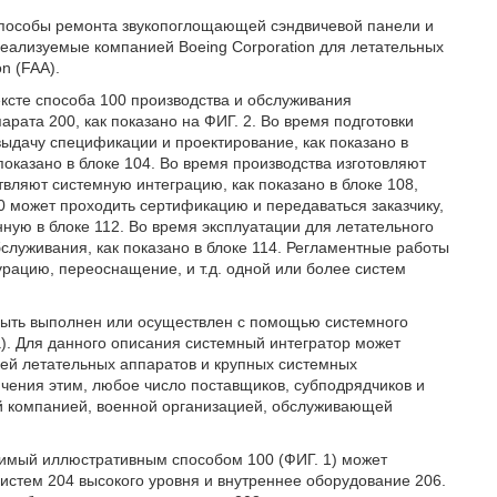
 способы ремонта звукопоглощающей сэндвичевой панели и
еализуемые компанией Boeing Corporation для летательных
on (FAA).
ксте способа 100 производства и обслуживания
парата 200, как показано на ФИГ. 2. Во время подготовки
выдачу спецификации и проектирование, как показано в
 показано в блоке 104. Во время производства изготовляют
твляют системную интеграцию, как показано в блоке 108,
0 может проходить сертификацию и передаваться заказчику,
анную в блоке 112. Во время эксплуатации для летательного
служивания, как показано в блоке 114. Регламентные работы
рацию, переоснащение, и т.д. одной или более систем
 быть выполнен или осуществлен с помощью системного
а). Для данного описания системный интегратор может
лей летательных аппаратов и крупных системных
ничения этим, любое число поставщиков, субподрядчиков и
ой компанией, военной организацией, обслуживающей
одимый иллюстративным способом 100 (ФИГ. 1) может
систем 204 высокого уровня и внутреннее оборудование 206.