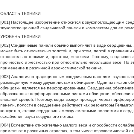
ОБЛАСТЬ ТЕХНИКИ
[001] Настоящее изобретение относится к звукопоглощающим сэнд
звукопоглощающей сэндвичевой панели и комплектам для ее ремо
УРОВЕНЬ ТЕХНИКИ
[002] Сэндвичевые панели обычно выполняют в виде сердцевины,
может быть относительно толстой и, при этом, легкой в сравнении
относительно тонкими и, при этом, жесткими. Поэтому, сэндвичев
прочностью и жесткостью при относительно небольшом весе. По э
применение в различной аэрокосмической технике.
[003] Аналогично традиционным сэндвичевым панелям, звукопогл
размещенную между двумя листами облицовки. Один из листов об
облицовки является не перфорированным. Сердцевина обеспечивае
образованные перфорированными листами облицовки, обеспечива
внешней средой. Поэтому, когда воздух проходит через перфори
панели, полости в сердцевине действуют как резонаторы Гельмгол
конкретно, стенки сердцевины между смежными полостями в сер
ослабления звука воздушного потока.
[004] Вследствие относительно малого веса и способности ослаб
применяют в различных отраслях, в том числе аэрокосмической 