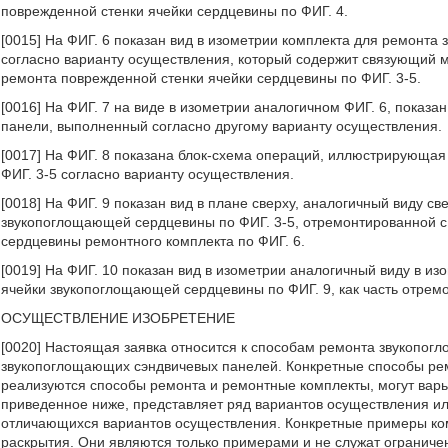
поврежденной стенки ячейки сердцевины по ФИГ. 4.
[0015] На ФИГ. 6 показан вид в изометрии комплекта для ремонт
согласно варианту осуществления, который содержит связующий м
ремонта поврежденной стенки ячейки сердцевины по ФИГ. 3-5.
[0016] На ФИГ. 7 на виде в изометрии аналогичном ФИГ. 6, показ
панели, выполненный согласно другому варианту осуществления.
[0017] На ФИГ. 8 показана блок-схема операций, иллюстрирующая
ФИГ. 3-5 согласно варианту осуществления.
[0018] На ФИГ. 9 показан вид в плане сверху, аналогичный виду 
звукопоглощающей сердцевины по ФИГ. 3-5, отремонтированной 
сердцевины ремонтного комплекта по ФИГ. 6.
[0019] На ФИГ. 10 показан вид в изометрии аналогичный виду в и
ячейки звукопоглощающей сердцевины по ФИГ. 9, как часть отре
ОСУЩЕСТВЛЕНИЕ ИЗОБРЕТЕНИЕ
[0020] Настоящая заявка относится к способам ремонта звукопо
звукопоглощающих сэндвичевых панелей. Конкретные способы рем
реализуются способы ремонта и ремонтные комплекты, могут варьи
приведенное ниже, представляет ряд вариантов осуществления и
отличающихся вариантов осуществления. Конкретные примеры ко
раскрытия. Они являются только примерами и не служат ограниче