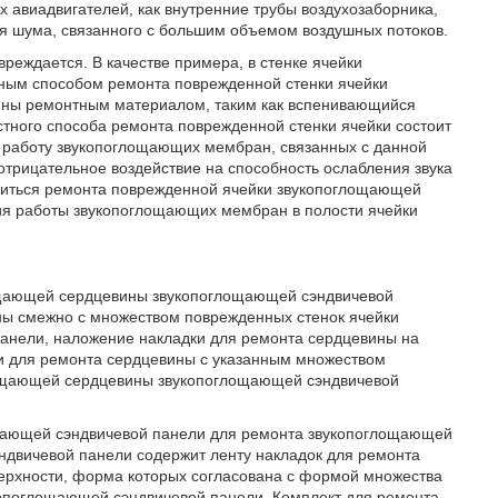
х авиадвигателей, как внутренние трубы воздухозаборника,
ия шума, связанного с большим объемом воздушных потоков.
реждается. В качестве примера, в стенке ячейки
ным способом ремонта поврежденной стенки ячейки
ины ремонтным материалом, таким как вспенивающийся
стного способа ремонта поврежденной стенки ячейки состоит
т работу звукопоглощающих мембран, связанных с данной
рицательное воздействие на способность ослабления звука
биться ремонта поврежденной ячейки звукопоглощающей
я работы звукопоглощающих мембран в полости ячейки
лощающей сердцевины звукопоглощающей сэндвичевой
ины смежно с множеством поврежденных стенок ячейки
нели, наложение накладки для ремонта сердцевины на
ки для ремонта сердцевины с указанным множеством
лощающей сердцевины звукопоглощающей сэндвичевой
лощающей сэндвичевой панели для ремонта звукопоглощающей
ндвичевой панели содержит ленту накладок для ремонта
ерхности, форма которых согласована с формой множества
опоглощающей сэндвичевой панели. Комплект для ремонта