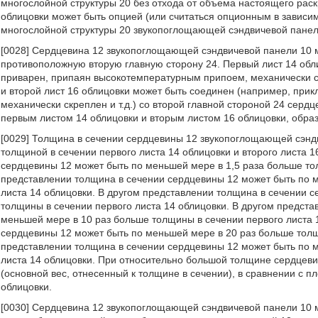
многослойной структуры 20 без отхода от объема настоящего раск
облицовки может быть опцией (или считаться опционным в зависим
многослойной структуры 20 звукопоглощающей сэндвичевой панели
[0028] Сердцевина 12 звукопоглощающей сэндвичевой панели 10 м
противоположную вторую главную сторону 24. Первый лист 14 обл
приварен, припаян высокотемпературным припоем, механически скр
и второй лист 16 облицовки может быть соединен (например, при
механически скреплен и т.д.) со второй главной стороной 24 серд
первым листом 14 облицовки и вторым листом 16 облицовки, образ
[0029] Толщина в сечении сердцевины 12 звукопоглощающей сэнд
толщиной в сечении первого листа 14 облицовки и второго листа 
сердцевины 12 может быть по меньшей мере в 1,5 раза больше тол
представлении толщина в сечении сердцевины 12 может быть по 
листа 14 облицовки. В другом представлении толщина в сечении 
толщины в сечении первого листа 14 облицовки. В другом предст
меньшей мере в 10 раз больше толщины в сечении первого листа 
сердцевины 12 может быть по меньшей мере в 20 раз больше толщ
представлении толщина в сечении сердцевины 12 может быть по 
листа 14 облицовки. При относительно большой толщине сердцеви
(основной вес, отнесенный к толщине в сечении), в сравнении с пл
облицовки.
[0030] Сердцевина 12 звукопоглощающей сэндвичевой панели 10 м