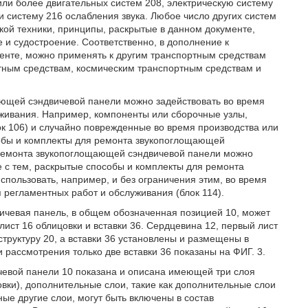
или более двигательных систем 208, электрическую систему
и систему 216 ослабления звука. Любое число других систем
кой техники, принципы, раскрытые в данном документе,
 и судостроение. Соответственно, в дополнение к
енте, можно применять к другим транспортным средствам
тным средствам, космическим транспортным средствам и
ающей сэндвичевой панели можно задействовать во время
уживания. Например, компоненты или сборочные узлы,
ок 106) и случайно поврежденные во время производства или
обы и комплекты для ремонта звукопоглощающей
 ремонта звукопоглощающей сэндвичевой панели можно
те с тем, раскрытые способы и комплекты для ремонта
ользовать, например, и без ограничения этим, во время
я регламентных работ и обслуживания (блок 114).
вичевая панель, в общем обозначенная позицией 10, может
лист 16 облицовки и вставки 36. Сердцевина 12, первый лист
структуру 20, а вставки 36 установлены и размещены в
 рассмотрения только две вставки 36 показаны на ФИГ. 3.
чевой панели 10 показана и описана имеющей три слоя
овки), дополнительные слои, такие как дополнительные слои
ые другие слои, могут быть включены в состав