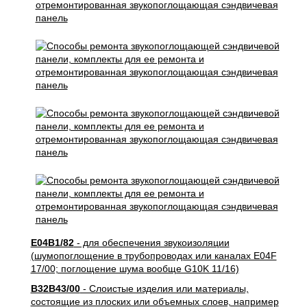
E04B1/82
- для обеспечения звукоизоляции
(шумопоглощение в трубопроводах или каналах E04F
17/00; поглощение шума вообще G10K 11/16)
B32B43/00
- Слоистые изделия или материалы,
состоящие из плоских или объемных слоев, например