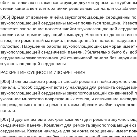
обычно включают в такие конструкции двухконтурных газотурбинны
стенки канала вентилятора и/или реактивные сопла для ослаблен
[005] Время от времени ячейка звукопоглощающей сердцевины пов
звукопоглощающей сердцевины может появиться трещина. Извест
является заполнение полости ячейки звукопоглощающей сердцев
адгезив или герметизирующий компаунд. Недостаток данного изве
в том, что ремонтный материал, помещенный в полость, нарушае
полостью. Нарушение работы звукопоглощающих мембран имеет от
звукопоглощающей сэндвичевой панели. Желательно было бы до
сердцевины звукопоглощающей сэндвичевой панели без нарушени
звукопоглощающей сердцевины.
РАСКРЫТИЕ СУЩНОСТИ ИЗОБРЕТЕНИЯ
[006] В одном аспекте раскрыт способ ремонта ячейки звукопог
панели. Способ содержит вставку накладки для ремонта сердцев
звукопоглощающей сердцевины звукопоглощающей сэндвичевой па
указанное множество поврежденных стенок, и связывание наклад
поврежденных стенок и ремонта таким образом ячейки звукопог
панели.
[007] В другом аспекте раскрыт комплект для ремонта звукопог
сэндвичевой панели. Комплект для ремонта звукопоглощающей сэ
сердцевины. Каждая накладка для ремонта сердцевины имеет пов
поврежденных стенок ячейки звукопоглощающей сердцевины звук