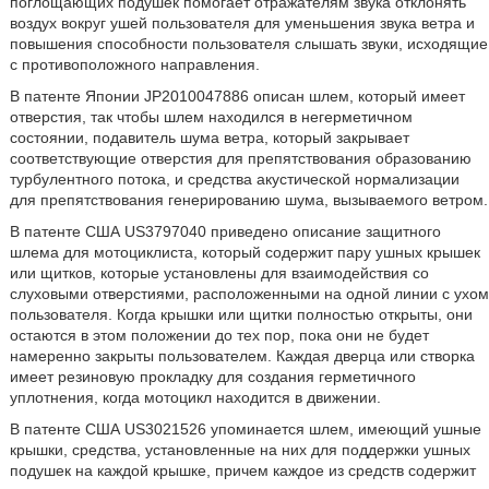
поглощающих подушек помогает отражателям звука отклонять
воздух вокруг ушей пользователя для уменьшения звука ветра и
повышения способности пользователя слышать звуки, исходящие
с противоположного направления.
В патенте Японии JP2010047886 описан шлем, который имеет
отверстия, так чтобы шлем находился в негерметичном
состоянии, подавитель шума ветра, который закрывает
соответствующие отверстия для препятствования образованию
турбулентного потока, и средства акустической нормализации
для препятствования генерированию шума, вызываемого ветром.
В патенте США US3797040 приведено описание защитного
шлема для мотоциклиста, который содержит пару ушных крышек
или щитков, которые установлены для взаимодействия со
слуховыми отверстиями, расположенными на одной линии с ухом
пользователя. Когда крышки или щитки полностью открыты, они
остаются в этом положении до тех пор, пока они не будет
намеренно закрыты пользователем. Каждая дверца или створка
имеет резиновую прокладку для создания герметичного
уплотнения, когда мотоцикл находится в движении.
В патенте США US3021526 упоминается шлем, имеющий ушные
крышки, средства, установленные на них для поддержки ушных
подушек на каждой крышке, причем каждое из средств содержит