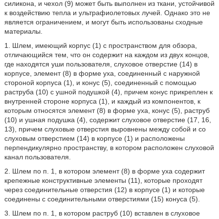
силикона, и чехол (9) может быть выполнен из ткани, устойчивой
к воздействию тепла и ультрафиолетовых лучей. Однако это не
является ограничением, и могут быть использованы сходные
материалы.
1. Шлем, имеющий корпус (1) с пространством для обзора,
отличающийся тем, что он содержит на каждом из двух концов,
где находятся уши пользователя, слуховое отверстие (14) в
корпусе, элемент (8) в форме уха, соединенный с наружной
стороной корпуса (1), и конус (5), соединенный с помощью
раструба (10) с ушной подушкой (4), причем конус прикреплен к
внутренней стороне корпуса (1), и каждый из компонентов, к
которым относятся элемент (8) в форме уха, конус (5), раструб
(10) и ушная подушка (4), содержит слуховое отверстие (17, 16,
13), причем слуховые отверстия выровнены между собой и со
слуховым отверстием (14) в корпусе (1) и расположены
перпендикулярно пространству, в котором расположен слуховой
канал пользователя.
2. Шлем по п. 1, в котором элемент (8) в форме уха содержит
крепежные конструктивные элементы (11), которые проходят
через соединительные отверстия (12) в корпусе (1) и которые
соединены с соединительными отверстиями (15) конуса (5).
3. Шлем по п. 1, в котором раструб (10) вставлен в слуховое