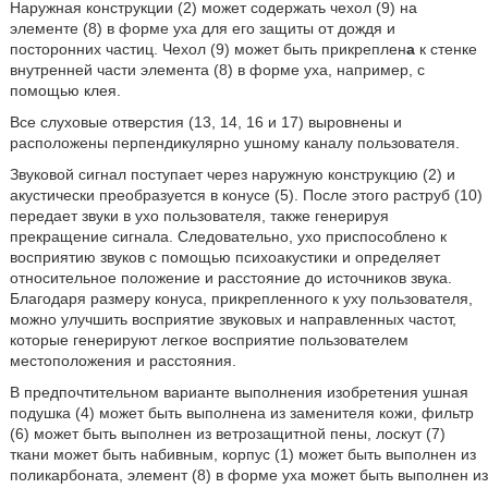
Наружная конструкции (2) может содержать чехол (9) на
элементе (8) в форме уха для его защиты от дождя и
посторонних частиц. Чехол (9) может быть прикреплен
а
к стенке
внутренней части элемента (8) в форме уха, например, с
помощью клея.
Все слуховые отверстия (13, 14, 16 и 17) выровнены и
расположены перпендикулярно ушному каналу пользователя.
Звуковой сигнал поступает через наружную конструкцию (2) и
акустически преобразуется в конусе (5). После этого раструб (10)
передает звуки в ухо пользователя, также генерируя
прекращение сигнала. Следовательно, ухо приспособлено к
восприятию звуков с помощью психоакустики и определяет
относительное положение и расстояние до источников звука.
Благодаря размеру конуса, прикрепленного к уху пользователя,
можно улучшить восприятие звуковых и направленных частот,
которые генерируют легкое восприятие пользователем
местоположения и расстояния.
В предпочтительном варианте выполнения изобретения ушная
подушка (4) может быть выполнена из заменителя кожи, фильтр
(6) может быть выполнен из ветрозащитной пены, лоскут (7)
ткани может быть набивным, корпус (1) может быть выполнен из
поликарбоната, элемент (8) в форме уха может быть выполнен из