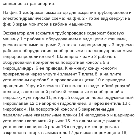
снижение затрат энергии.
На фиг. 1 изображен экскаватор для вскрытия трубопроводов и
электрогидравлическая схема; на фиг. 2 - то же вид сверху; на
фиг. 3 экран монитора в кабине машиниста.
Экскаватор для вскрытия трубопроводов содержит базовую
машину 1 с рабочим оборудованием в виде цепи с ковшами,
расположенными на раме 2, а также гидроцилиндры 3 подъема
рабочего оборудования, сообщенными с электроуправляемым
гидрораспределителем 4. Шарнирно к раме 2 рабочего
оборудования прикреплена поворотная консоль 5 и
гидроцилиндры 6 ее привода. К нижнему концу консоли
прикреплена через упругий элемент 7 плита 8, а на плите
установлены скребок 9 и проволочная щетка 10 с приводом
вращения. Упругий элемент 7 выполнен в виде гибкой упругой
полости, заполненной рабочей жидкостью и сообщенной с
гидроаккумулятором 11, который соединен через редукционный
гидроклапан 12 с напорной гидролинией, и через вентиль 13 с
гидробаком. На поворотной консоли 5 закреплены две
параллельные указательные планки 14 неподвижно и шарнирно
установлен коленчатый рычаг 15. На одном конце рычага,
установлен копирный ролик 16 к на другом конце рычага
закреплена шторка-замыкатель 17 датчиков перемещеня 18,