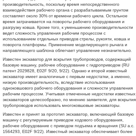
производительность, поскольку время непосредственного
взаимодействия рабочего органа с разрабатываемым грунтом
составляет около 30% от времени рабочего цикла. Остальное
время затрачивается на повороты рабочего оборудования и
разгрузку ковша. Кроме того, к уменьшению производительности
ведет сложность управления рабочим процессом с
использованием отдельных приводов стрелы, рукояти, ковша и
поворота платформы. Применение моделирующего рычага и
направляющего шаблона облегчает управление незначительно.
Известен экскаватор для вскрытия трубопроводов, содержащий
базовую машину, рабочее оборудование с гидроприводом (RU
патент 2029828, E02F 9/20, 9/22). Однако и второй известный
экскаватор имеет аналогичные с первым недостатки, а именно,
низкую производительность, вследствие использования
одноковшового рабочего оборудования и сложности управления
рабочим процессом. Учитывая отмеченные недостатки известных
экскаваторов целесообразно, по мнению заявителя, для вскрытия
трубопроводов использовать многоковшовые экскаваторы.
Известен и принят за прототип экскаватор, включающий базовую
машину с регулируемым приводом ходового оборудования,
рабочее оборудование с приводом подъема и вращения (SU а.с.
1564293, E02F 9/22). Известный экскаватор обеспечивает более