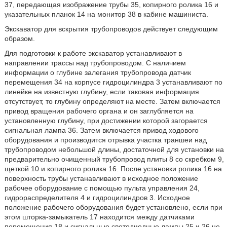
37, передающая изображение трубы 35, копирного ролика 16 и
указательных планок 14 на монитор 38 в кабине машиниста.
Экскаватор для вскрытия трубопроводов действует следующим
образом.
Для подготовки к работе экскаватор устанавливают в
направлении трассы над трубопроводом. С наличием
информации о глубине залегания трубопровода датчик
перемещения 34 на корпусе гидроцилиндра 3 устанавливают по
линейке на известную глубину, если таковая информация
отсутствует, то глубину определяют на месте. Затем включается
привод вращения рабочего органа и он заглубляется на
установленную глубину, при достижении которой загорается
сигнальная лампа 36. Затем включается привод ходового
оборудования и производится отрывка участка траншеи над
трубопроводом небольшой длины, достаточной для установки на
предварительно очищенный трубопровод плиты 8 со скребком 9,
щеткой 10 и копирного ролика 16. После установки ролика 16 на
поверхность трубы устанавливают в исходное положение
рабочее оборудование с помощью пульта управления 24,
гидрораспределителя 4 и гидроцилиндров 3. Исходное
положение рабочего оборудования будет установлено, если при
этом шторка-замыкатель 17 находится между датчиками
перемещения 18 и сигнальные светодиодные лампы 25 и 26 не