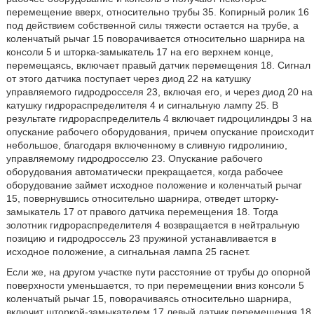
перемещение вверх, относительно трубы 35. Копирный ролик 16
под действием собственной силы тяжести остается на трубе, а
коленчатый рычаг 15 поворачивается относительно шарнира на
консоли 5 и шторка-замыкатель 17 на его верхнем конце,
перемещаясь, включает правый датчик перемещения 18. Сигнал
от этого датчика поступает через диод 22 на катушку
управляемого гидродросселя 23, включая его, и через диод 20 на
катушку гидрораспределителя 4 и сигнальную лампу 25. В
результате гидрораспределитель 4 включает гидроцилиндры 3 на
опускание рабочего оборудования, причем опускание происходит
небольшое, благодаря включенному в сливную гидролинию,
управляемому гидродросселю 23. Опускание рабочего
оборудования автоматически прекращается, когда рабочее
оборудование займет исходное положение и коленчатый рычаг
15, повернувшись относительно шарнира, отведет шторку-
замыкатель 17 от правого датчика перемещения 18. Тогда
золотник гидрораспределителя 4 возвращается в нейтральную
позицию и гидродроссель 23 пружиной устанавливается в
исходное положение, а сигнальная лампа 25 гаснет.
Если же, на другом участке пути расстояние от трубы до опорной
поверхности уменьшается, то при перемещении вниз консоли 5
коленчатый рычаг 15, поворачиваясь относительно шарнира,
включит шторкой-замыкателем 17 левый датчик перемещения 18.