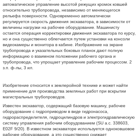
автоматическое управление высотой режущих кромок ковшей
относительно трубопровода, независимо от меняющегося
рельефа поверхности. Одновременно автоматически
регулируется скорость движения экскаватора, в зависимости от
величины нагрузки на рабочее оборудование. Машинисту
остается операция корректировки движения экскаватора по курсу,
но и она существенно облегчается путем установки на консоли
видеокамеры и монитора в кабине. Изображение на экране
трубопровода и указательных боковых планок дают полную
информацию о взаимном положении рабочего органа и
трубопровода, что упрощает управление рабочим процессом. 2
з.п. ф-лы, 3 ил.
Изобретение относится к землеройной технике и может найти
применение для производства земляных работ при вскрытии
магистральных трубопроводов.
Известен экскаватор, содержащий базовую машину, рабочее
оборудование с гидроприводом в виде гидронасоса,
гидрораспределителя, гидроцилиндров и электрогидравлическую
систему управления рабочим оборудованием (SU а.с. 338603,
E02F 9/20). В известном экскаваторе используется одноковшовое
рабочее оборудование, а это существенно снижает