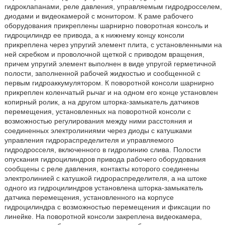
гидроклапанами, реле давления, управляемым гидродросселем,
диодами и видеокамерой с монитором. К раме рабочего
оборудования прикреплены шарнирно поворотная консоль и
гидроцилиндр ее привода, а к нижнему концу консоли
прикреплена через упругий элемент плита, с установленными на
ней скребком и проволочной щеткой с приводом вращения,
причем упругий элемент выполнен в виде упругой герметичной
полости, заполненной рабочей жидкостью и сообщенной с
первым гидроаккумулятором. К поворотной консоли шарнирно
прикреплен коленчатый рычаг и на одном его конце установлен
копирный ролик, а на другом шторка-замыкатель датчиков
перемещения, установленных на поворотной консоли с
возможностью регулирования между ними расстояния и
соединенных электролиниями через диоды с катушками
управления гидрораспределителя и управляемого
гидродросселя, включенного в гидролинию слива. Полости
опускания гидроцилиндров привода рабочего оборудования
сообщены с реле давления, контакты которого соединены
электролинией с катушкой гидрораспределителя, а на штоке
одного из гидроцилиндров установлена шторка-замыкатель
датчика перемещения, установленного на корпусе
гидроцилиндра с возможностью перемещения и фиксации по
линейке. На поворотной консоли закреплена видеокамера,