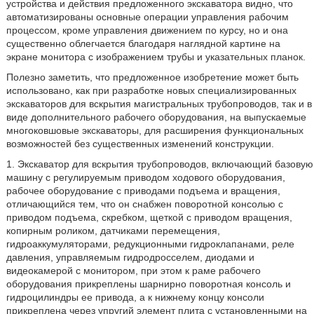
устройства и действия предложенного экскаватора видно, что
автоматизированы основные операции управления рабочим
процессом, кроме управления движением по курсу, но и она
существенно облегчается благодаря наглядной картине на
экране монитора с изображением трубы и указательных планок.
Полезно заметить, что предложенное изобретение может быть
использовано, как при разработке новых специализированных
экскаваторов для вскрытия магистральных трубопроводов, так и в
виде дополнительного рабочего оборудования, на выпускаемые
многоковшовые экскаваторы, для расширения функциональных
возможностей без существенных изменений конструкции.
1. Экскаватор для вскрытия трубопроводов, включающий базовую
машину с регулируемым приводом ходового оборудования,
рабочее оборудование с приводами подъема и вращения,
отличающийся тем, что он снабжен поворотной консолью с
приводом подъема, скребком, щеткой с приводом вращения,
копирным роликом, датчиками перемещения,
гидроаккумуляторами, редукционными гидроклапанами, реле
давления, управляемым гидродросселем, диодами и
видеокамерой с монитором, при этом к раме рабочего
оборудования прикреплены шарнирно поворотная консоль и
гидроцилиндры ее привода, а к нижнему концу консоли
прикреплена через упругий элемент плита с установленными на