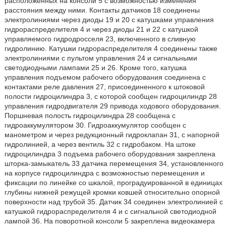
расположенных на консоли 5 с возможностью изменения
расстояния между ними. Контакты датчиков 18 соединены
электролиниями через диоды 19 и 20 с катушками управления
гидрораспределителя 4 и через диоды 21 и 22 с катушкой
управляемого гидродросселя 23, включенного в сливную
гидролинию. Катушки гидрораспределителя 4 соединены также
электролиниями с пультом управления 24 и сигнальными
светодиодными лампами 25 и 26. Кроме того, катушка
управления подъемом рабочего оборудования соединена с
контактами реле давления 27, присоединенного к штоковой
полости гидроцилиндра 3, с которой сообщен гидроцилиндр 28
управления гидродвигателя 29 привода ходового оборудования.
Поршневая полость гидроцилиндра 28 сообщена с
гидроаккумулятором 30. Гидроаккумулятор сообщен с
манометром и через редукционный гидроклапан 31, с напорной
гидролинией, а через вентиль 32 с гидробаком. На штоке
гидроцилиндра 3 подъема рабочего оборудования закреплена
шторка-замыкатель 33 датчика перемещения 34, установленного
на корпусе гидроцилиндра с возможностью перемещения и
фиксации по линейке со шкалой, проградуированной в единицах
глубины нижней режущей кромки ковшей относительно опорной
поверхности над трубой 35. Датчик 34 соединен электролинией с
катушкой гидрораспределителя 4 и с сигнальной светодиодной
лампой 36. На поворотной консоли 5 закреплена видеокамера