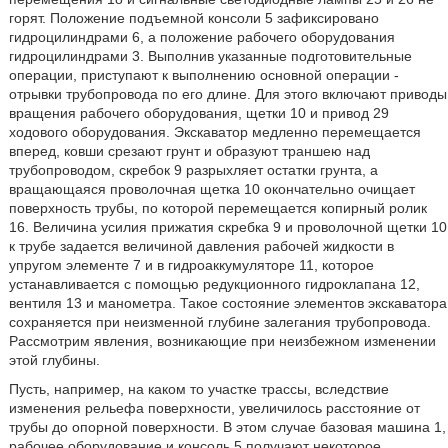
горят. Положение подъемной консоли 5 зафиксировано
гидроцилиндрами 6, а положение рабочего оборудования
гидроцилиндрами 3. Выполнив указанные подготовительные
операции, приступают к выполнению основной операции -
отрывки трубопровода по его длине. Для этого включают приводы
вращения рабочего оборудования, щетки 10 и привод 29
ходового оборудования. Экскаватор медленно перемещается
вперед, ковши срезают грунт и образуют траншею над
трубопроводом, скребок 9 разрыхляет остатки грунта, а
вращающаяся проволочная щетка 10 окончательно очищает
поверхность трубы, по которой перемещается копирный ролик
16. Величина усилия прижатия скребка 9 и проволочной щетки 10
к трубе задается величиной давления рабочей жидкости в
упругом элементе 7 и в гидроаккумуляторе 11, которое
устанавливается с помощью редукционного гидроклапана 12,
вентиля 13 и манометра. Такое состояние элементов экскаватора
сохраняется при неизменной глубине залегания трубопровода.
Рассмотрим явления, возникающие при неизбежном изменении
этой глубины.
Пусть, например, на каком то участке трассы, вследствие
изменения рельефа поверхности, увеличилось расстояние от
трубы до опорной поверхности. В этом случае базовая машина 1,
рабочее оборудование и консоль 5 получают некоторое