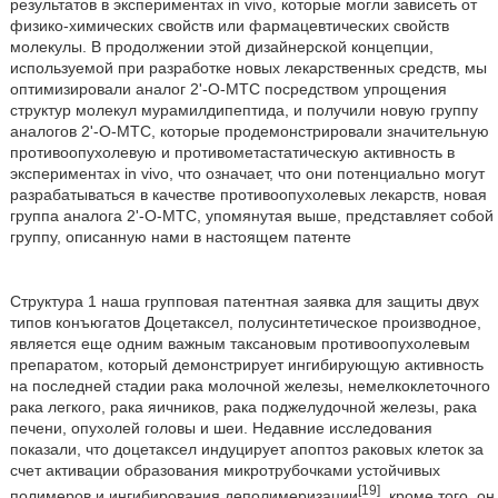
результатов в экспериментах in vivo, которые могли зависеть от
физико-химических свойств или фармацевтических свойств
молекулы. В продолжении этой дизайнерской концепции,
используемой при разработке новых лекарственных средств, мы
оптимизировали аналог 2'-O-МТС посредством упрощения
структур молекул мурамилдипептида, и получили новую группу
аналогов 2'-O-МТС, которые продемонстрировали значительную
противоопухолевую и противометастатическую активность в
экспериментах in vivo, что означает, что они потенциально могут
разрабатываться в качестве противоопухолевых лекарств, новая
группа аналога 2'-O-МТС, упомянутая выше, представляет собой
группу, описанную нами в настоящем патенте
Структура 1 наша групповая патентная заявка для защиты двух
типов конъюгатов Доцетаксел, полусинтетическое производное,
является еще одним важным таксановым противоопухолевым
препаратом, который демонстрирует ингибирующую активность
на последней стадии рака молочной железы, немелкоклеточного
рака легкого, рака яичников, рака поджелудочной железы, рака
печени, опухолей головы и шеи. Недавние исследования
показали, что доцетаксел индуцирует апоптоз раковых клеток за
счет активации образования микротрубочками устойчивых
[19]
полимеров и ингибирования деполимеризации
, кроме того, он