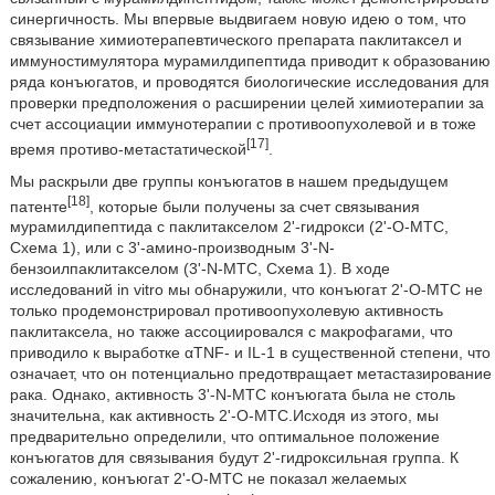
синергичность. Мы впервые выдвигаем новую идею о том, что
связывание химиотерапевтического препарата паклитаксел и
иммуностимулятора мурамилдипептида приводит к образованию
ряда конъюгатов, и проводятся биологические исследования для
проверки предположения о расширении целей химиотерапии за
счет ассоциации иммунотерапии с противоопухолевой и в тоже
[17]
время противо-метастатической
.
Мы раскрыли две группы конъюгатов в нашем предыдущем
[18]
патенте
, которые были получены за счет связывания
мурамилдипептида с паклитакселом 2'-гидрокси (2'-O-МТС,
Схема 1), или с 3'-амино-производным 3'-N-
бензоилпаклитакселом (3'-N-МТС, Схема 1). В ходе
исследований in vitro мы обнаружили, что конъюгат 2'-O-МТС не
только продемонстрировал противоопухолевую активность
паклитаксела, но также ассоциировался с макрофагами, что
приводило к выработке αTNF- и IL-1 в существенной степени, что
означает, что он потенциально предотвращает метастазирование
рака. Однако, активность 3'-N-MTC конъюгата была не столь
значительна, как активность 2'-O-МТС.Исходя из этого, мы
предварительно определили, что оптимальное положение
конъюгатов для связывания будут 2'-гидроксильная группа. К
сожалению, конъюгат 2'-O-МТС не показал желаемых