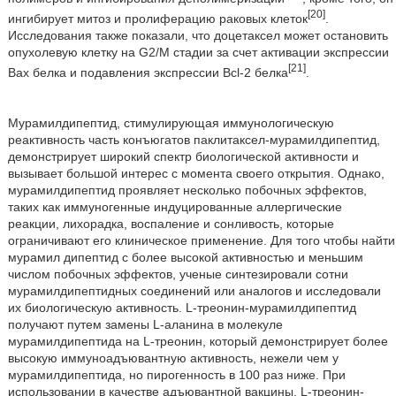
[20]
ингибирует митоз и пролиферацию раковых клеток
.
Исследования также показали, что доцетаксел может остановить
опухолевую клетку на G2/M стадии за счет активации экспрессии
[21]
Вах белка и подавления экспрессии Bcl-2 белка
.
Мурамилдипептид, стимулирующая иммунологическую
реактивность часть конъюгатов паклитаксел-мурамилдипептид,
демонстрирует широкий спектр биологической активности и
вызывает большой интерес с момента своего открытия. Однако,
мурамилдипептид проявляет несколько побочных эффектов,
таких как иммуногенные индуцированные аллергические
реакции, лихорадка, воспаление и сонливость, которые
ограничивают его клиническое применение. Для того чтобы найти
мурамил дипептид с более высокой активностью и меньшим
числом побочных эффектов, ученые синтезировали сотни
мурамилдипептидных соединений или аналогов и исследовали
их биологическую активность. L-треонин-мурамилдипептид
получают путем замены L-аланина в молекуле
мурамилдипептида на L-треонин, который демонстрирует более
высокую иммуноадъювантную активность, нежели чем у
мурамилдипептида, но пирогенность в 100 раз ниже. При
использовании в качестве адъювантной вакцины, L-треонин-