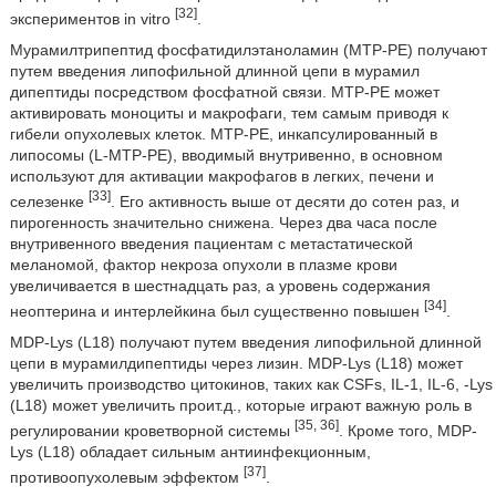
[32]
экспериментов in vitro
.
Мурамилтрипептид фосфатидилэтаноламин (МТР-РЕ) получают
путем введения липофильной длинной цепи в мурамил
дипептиды посредством фосфатной связи. МТР-РЕ может
активировать моноциты и макрофаги, тем самым приводя к
гибели опухолевых клеток. МТР-РЕ, инкапсулированный в
липосомы (L-MTP-PE), вводимый внутривенно, в основном
используют для активации макрофагов в легких, печени и
[33]
селезенке
. Его активность выше от десяти до сотен раз, и
пирогенность значительно снижена. Через два часа после
внутривенного введения пациентам с метастатической
меланомой, фактор некроза опухоли в плазме крови
увеличивается в шестнадцать раз, а уровень содержания
[34]
неоптерина и интерлейкина был существенно повышен
.
MDP-Lys (L18) получают путем введения липофильной длинной
цепи в мурамилдипептиды через лизин. MDP-Lys (L18) может
увеличить производство цитокинов, таких как CSFs, IL-1, IL-6, -Lys
(L18) может увеличить проит.д., которые играют важную роль в
[35, 36]
регулировании кроветворной системы
. Кроме того, MDP-
Lys (L18) обладает сильным антиинфекционным,
[37]
противоопухолевым эффектом
.