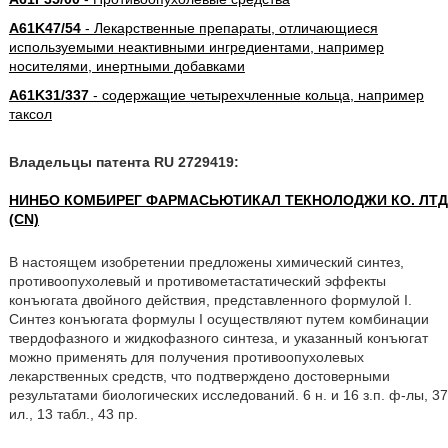
A61K47/54
- Лекарственные препараты, отличающиеся
используемыми неактивными ингредиентами, например
носителями, инертными добавками
A61K31/337
- содержащие четырехчленные кольца, например
таксол
Владельцы патента RU 2729419:
НИНБО КОМБИРЕГ ФАРМАСЬЮТИКАЛ ТЕКНОЛОДЖИ КО. ЛТД
(CN)
В настоящем изобретении предложены химический синтез,
противоопухолевый и противометастатический эффекты
конъюгата двойного действия, представленного формулой I.
Синтез конъюгата формулы I осуществляют путем комбинации
твердофазного и жидкофазного синтеза, и указанный конъюгат
можно применять для получения противоопухолевых
лекарственных средств, что подтверждено достоверными
результатами биологических исследований. 6 н. и 16 з.п. ф-лы, 37
ил., 13 табл., 43 пр.