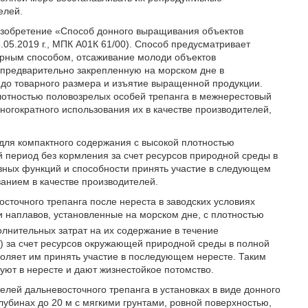
елей.
изобретение «Способ донного выращивания объектов
.05.2019 г., МПК А01К 61/00). Способ предусматривает
орным способом, отсаживание молоди объектов
, предварительно закрепленную на морском дне в
до товарного размера и изъятие выращенной продукции.
плотностью половозрелых особей трепанга в межнерестовый
огократного использования их в качестве производителей,
для компактного содержания с высокой плотностью
 период без кормления за счет ресурсов природной среды в
вных функций и способности принять участие в следующем
анием в качестве производителей.
осточного трепанга после нереста в заводских условиях
и наплавов, установленные на морском дне, с плотностью
олнительных затрат на их содержание в течение
) за счет ресурсов окружающей природной среды в полной
воляет им принять участие в последующем нересте. Таким
уют в нересте и дают жизнестойкое потомство.
лей дальневосточного трепанга в установках в виде донного
глубинах до 20 м с мягкими грунтами, ровной поверхностью,