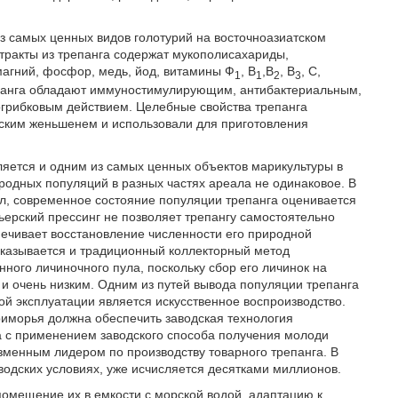
из самых ценных видов голотурий на восточноазиатском
стракты из трепанга содержат мукополисахариды,
магний, фосфор, медь, йод, витамины Ф
, B
,В
, В
, С,
1
1
2
3
епанга обладают иммуностимулирующим, антибактериальным,
грибковым действием. Целебные свойства трепанга
рским женьшенем и использовали для приготовления
ляется и одним из самых ценных объектов марикультуры в
иродных популяций в разных частях ареала не одинаковое. В
ел, современное состояние популяции трепанга оценивается
ньерский прессинг не позволяет трепангу самостоятельно
печивает восстановление численности его природной
казывается и традиционный коллекторный метод
ного личиночного пула, поскольку сбор его личинок на
 и очень низким. Одним из путей вывода популяции трепанга
ой эксплуатации является искусственное воспроизводство.
риморья должна обеспечить заводская технология
а с применением заводского способа получения молоди
зменным лидером по производству товарного трепанга. В
водских условиях, уже исчисляется десятками миллионов.
помещение их в емкости с морской водой, адаптацию к