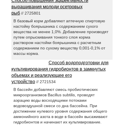
Способ повышения эффективности
выращивания молоди осетровых
рыб
// 2725801
В базовый корм добавляют аптечную спиртовую
настойку боярышника с содержанием сухого
вещества не менее 1,0%. Добавление производят
путем опрыскивания тонкого слоя корма
раствором настойки боярышника с расчетным
содержанием по сухому веществу 0,001-0,1% от
массы корма.
Способ водоподготовки для
культивирования гидробионтов в замкнутых
объемах и реализующее его
устройство
// 2721534
В бассейн добавляют смесь пробиотических
микроорганизмов Bacillus subtilis, проводят
аэрацию воды восходящими потоками
водовоздушной смеси со дна бассейна. При
достижении нулевого уровня содержания общего
аммонийного азота в воде в бассейн высаживают
гидробионтов и начинают их культивирование.