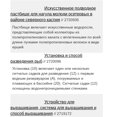
Искусственное подводное
пастбище для нагула молоди осетровых в
районе северного каспия
// 2720935
Пастбище включает искусственные водоросли,
представляющие собой коллекторы из
полипропиленового каната с вплетенными по всей
длине пучками полипропиленовых волокон в виде
ершей.
Установка и способ
разведения рыб
// 2720096
Установка (10) включает один или несколько
сетчатых садков для разведения (12) с первым
водным резервуаром (А), погружаемых и
плавающих в бассейне (20). Сетчатые садки (12)
оснащены водонепроницаемыми стенками.
Устройство для
выращивания, система для выращивания и
способ выращивания
// 2719172