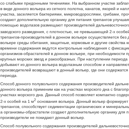
со слабыми придонными течениями. На выбранном участке заблаг
в виде донного вольера из сетного полотна, канатов, якорей и нап
участка, заселяется бактериями, микроводорослями, грибами, п
создают дополнительную органику для питания трепангов улучшая
помощью водолазов размещают производителей дальневосточного 
заводского разведения, с плотностью, не превышающей 2-х особей
трепангов-производителей в донном вольере осуществляется без д
вольере среды обитания, защитные, кормовые и другие свойства 
времени содержания ведутся контрольные наблюдения с фиксацие
организмов-обрастателей в донном вольере, при необходимости 
крупных морских звезд и ракообразных. При наступлении периода
добывают из донного вольера водолазным способом и направляют 
производителей возвращают в донный вольер, где они содержатс
периода.
Способ донного полувольного содержания производителей дальнев
донного вольера применим как на участках морского дна с благоп
участках морского дна. Данный способ позволяет компактно содер
2
2-х особей на 1 м
основания вольера. Донный вольер формирует в
трепангов, способствует седиментации органических и минеральны
а организмы-обрастатели создают дополнительную органику для п
производители не покидают донный вольер.
Способ полувольного содержания производителей дальневосточно