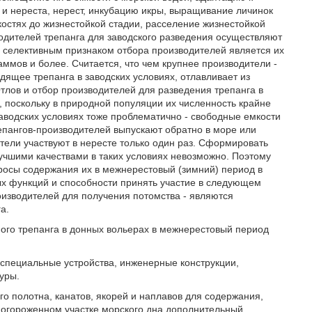
и нереста, нерест, инкубацию икры, выращивание личинок
остях до жизнестойкой стадии, расселение жизнестойкой
одителей трепанга для заводского разведения осуществляют
 селективным признаком отбора производителей является их
аммов и более. Считается, что чем крупнее производители -
дящее трепанга в заводских условиях, отлавливает из
тлов и отбор производителей для разведения трепанга в
 поскольку в природной популяции их численность крайне
заводских условиях тоже проблематично - свободные емкости
репангов-производителей выпускают обратно в море или
ители участвуют в нересте только один раз. Сформировать
учшими качествами в таких условиях невозможно. Поэтому
росы содержания их в межнерестовый (зимний) период в
х функций и способности принять участие в следующем
оизводителей для получения потомства - являются
а.
ого трепанга в донных вольерах в межнерестовый период
 специальные устройства, инженерные конструкции,
уры.
го полотна, канатов, якорей и наплавов для содержания,
 огороженном участке морского дна дополнительный