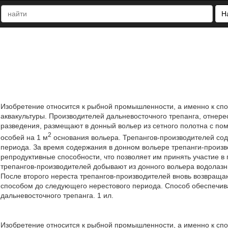
Н
Изобретение относится к рыбной промышленности, а именно к сп
аквакультуры. Производителей дальневосточного трепанга, отнере
разведения, размещают в донный вольер из сетного полотна с п
2
особей на 1 м
основания вольера. Трепангов-производителей сод
периода. За время содержания в донном вольере трепанги-произв
репродуктивные способности, что позволяет им принять участие 
трепангов-производителей добывают из донного вольера водолазн
После второго нереста трепангов-производителей вновь возвраща
способом до следующего нерестового периода. Способ обеспечив
дальневосточного трепанга. 1 ил.
Изобретение относится к рыбной промышленности, а именно к сп