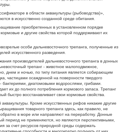
ьтуры.
сификаторе в области аквакультуры (рыбоводства)»,
ются в искусственно созданной среде обитания.
ыращивание приобретенных в установленном порядке
 кормовые и другие свойства которой поддерживают их
овозрелые особи дальневосточного трепанга, полученные из
целей искусственного разведения.
жания производителей дальневосточного трепанга в донных
льневосточный трепанг - животное малоподвижное,
но, днем и ночью, по типу питания является собирающим
дка, частицами осажденной на поверхности твердого
 - бактериями, диатомовыми водорослями, грибами.
ает их до полного потребления кормового запаса. Трепанг
орый быстро восстанавливает свои кормовые свойства.
 аквакультуры. Кроме искусственных рифов никакие другие
ращивания товарного трепанга здесь, как правило, не
 обратно в море или направляют на переработку. Донные
ый период не применяются, но являются перспективными,
ия за счет ресурсов природной среды содержать
одуктивные способности и многократно получать от них