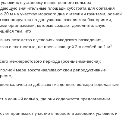
условиях в установку в виде донного вольера,
создающую значительные площади субстрата для обитания
о 20 м на участках морского дна с мягкими грунтами, ровной
экспонируется на дне участка, заселяется бактериями,
ыми организмами, которые создают дополнительную
ющийся тем, что
вших потомство в условиях заводского разведения,
2
зов с плотностью, не превышающей 2-х особей на 1 м
сего межнерестового периода (осень-зима-весна);
 полной мере восстанавливают свои репродуктивные
ресте;
жном количестве добывают из донного вольера водолазным
ют в донный вольер, где они содержатся предлагаемым
х лет принимают участие в нересте в заводских условиях и