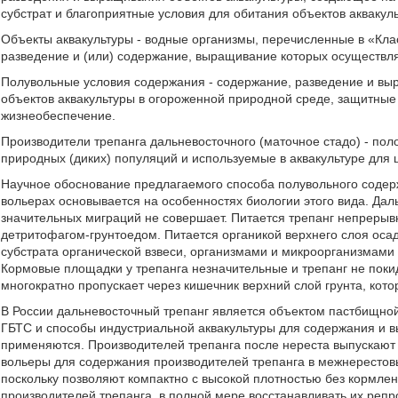
субстрат и благоприятные условия для обитания объектов аквакул
Объекты аквакультуры - водные организмы, перечисленные в «Клас
разведение и (или) содержание, выращивание которых осуществля
Полувольные условия содержания - содержание, разведение и в
объектов аквакультуры в огороженной природной среде, защитные
жизнеобеспечение.
Производители трепанга дальневосточного (маточное стадо) - пол
природных (диких) популяций и используемые в аквакультуре для 
Научное обоснование предлагаемого способа полувольного содер
вольерах основывается на особенностях биологии этого вида. Да
значительных миграций не совершает. Питается трепанг непрерыв
детритофагом-грунтоедом. Питается органикой верхнего слоя оса
субстрата органической взвеси, организмами и микроорганизмами
Кормовые площадки у трепанга незначительные и трепанг не покид
многократно пропускает через кишечник верхний слой грунта, кот
В России дальневосточный трепанг является объектом пастбищной
ГБТС и способы индустриальной аквакультуры для содержания и вы
применяются. Производителей трепанга после нереста выпускают
вольеры для содержания производителей трепанга в межнерестов
поскольку позволяют компактно с высокой плотностью без кормлен
производителей трепанга, в полной мере восстанавливать их репр