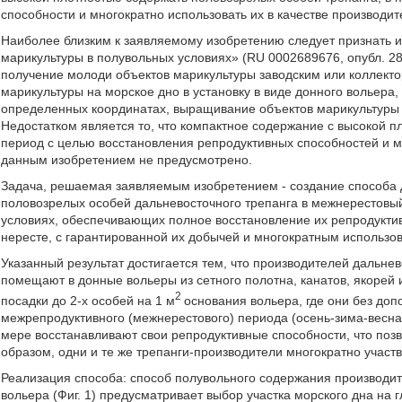
способности и многократно использовать их в качестве производит
Наиболее близким к заявляемому изобретению следует признать 
марикультуры в полувольных условиях» (RU 0002689676, опубл. 28
получение молоди объектов марикультуры заводским или коллект
марикультуры на морское дно в установку в виде донного вольера
определенных координатах, выращивание объектов марикультуры 
Недостатком является то, что компактное содержание с высокой 
период с целью восстановления репродуктивных способностей и мн
данным изобретением не предусмотрено.
Задача, решаемая заявляемым изобретением - создание способа 
половозрелых особей дальневосточного трепанга в межнерестовый
условиях, обеспечивающих полное восстановление их репродукти
нересте, с гарантированной их добычей и многократным использов
Указанный результат достигается тем, что производителей дальнев
помещают в донные вольеры из сетного полотна, канатов, якорей 
2
посадки до 2-х особей на 1 м
основания вольера, где они без доп
межрепродуктивного (межнерестового) периода (осень-зима-весна
мере восстанавливают свои репродуктивные способности, что поз
образом, одни и те же трепанги-производители многократно участв
Реализация способа: способ полувольного содержания производите
вольера (Фиг. 1) предусматривает выбор участка морского дна на 