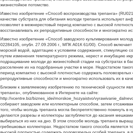
жизнестойкое потомство.
Известно изобретение «Способ воспроизводства трепанга» (RU02174
качестве субстрата для обитания молоди трепанга используют анф
позволяет в межнерестовый период компактно с высокой плотност
восстанавливать их репродуктивные способности и многократно ис
Известно изобретение «Способ заводского культивирования молод
02284105, опубл. 27.09.2006 г., МПК А01К 61/00). Способ включае
морской водой, адаптацию к условиям содержания, стимуляцию со
путем изменения температурного режима, нерест и инкубацию ик
подращивание молоди до жизнестойкой стадии на субстратах в б
расселение их на подобранные участки в море. Недостатком такого
период компактно с высокой плотностью содержать половозрелых 
репродуктивные способности и многократно использовать их в кач
Близким к заявляемому изобретению по технической сущности яв
трепанга», опубликованное в Интернете на сайте:
http://vcentre.biz/biznes_idei/morskoe_hozyaistvo/vyrawivanie_dal
собирают заводским или коллекторным способом, затем отсаживаю
того, чтобы молодь трепанга могла беспрепятственно покинуть в 
делаются разрезы и коллекторы заглубляются до касания мешками 
выбираться из них на дно. В этом способе молодь трепанга выращ
гребешковых коллекторах. Недостатком такого способа является то
высокой плотностью содержать половозрелых особей трепанга, в 