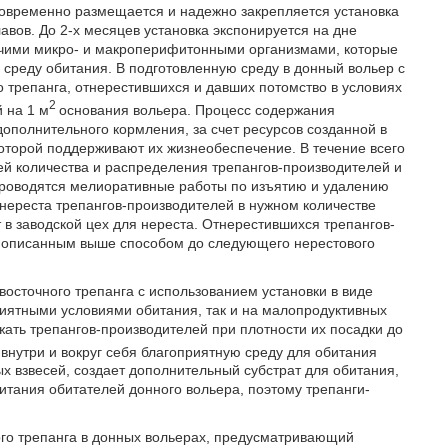
овременно размещается и надежно закрепляется установка
лавов. До 2-х месяцев установка экспонируется на дне
рочими микро- и макроперифитонными организмами, которые
 среду обитания. В подготовленную среду в донный вольер с
трепанга, отнерестившихся и давших потомство в условиях
2
 на 1 м
основания вольера. Процесс содержания
ополнительного кормления, за счет ресурсов созданной в
которой поддерживают их жизнеобеспечение. В течение всего
й количества и распределения трепангов-производителей и
проводятся мелиоративные работы по изъятию и удалению
 нереста трепангов-производителей в нужном количестве
в заводской цех для нереста. Отнерестившихся трепангов-
я описанным выше способом до следующего нерестового
осточного трепанга с использованием установки в виде
риятными условиями обитания, так и на малопродуктивных
жать трепангов-производителей при плотности их посадки до
нутри и вокруг себя благоприятную среду для обитания
х взвесей, создает дополнительный субстрат для обитания,
итания обитателей донного вольера, поэтому трепанги-
го трепанга в донных вольерах, предусматривающий