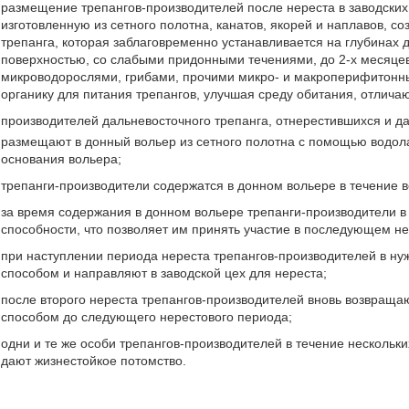
размещение трепангов-производителей после нереста в заводских 
изготовленную из сетного полотна, канатов, якорей и наплавов, 
трепанга, которая заблаговременно устанавливается на глубинах д
поверхностью, со слабыми придонными течениями, до 2-х месяцев 
микроводорослями, грибами, прочими микро- и макроперифитонн
органику для питания трепангов, улучшая среду обитания, отлича
производителей дальневосточного трепанга, отнерестившихся и да
размещают в донный вольер из сетного полотна с помощью водола
основания вольера;
трепанги-производители содержатся в донном вольере в течение в
за время содержания в донном вольере трепанги-производители в
способности, что позволяет им принять участие в последующем не
при наступлении периода нереста трепангов-производителей в ну
способом и направляют в заводской цех для нереста;
после второго нереста трепангов-производителей вновь возвраща
способом до следующего нерестового периода;
одни и те же особи трепангов-производителей в течение нескольки
дают жизнестойкое потомство.