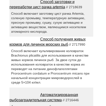
Способ заготовки и
переработки цист рачка artemia
// 2718639
Способ включает заготовку цист рачка Artemia,
соленую промывку, температурную активацию,
пресную промывку, сушку, сухую активацию и
активацию веществом, являющимся носителем
атомарного кислорода.
Способ получения живых
кормов для личинок морских рыб
// 2717990
Способ включает культивирование коловраток
Brachionus plicatilis для использования в качестве
живых кормов личинок рыб. За двое суток до
использования коловраток в качестве корма их
переводят на питание динофлагеллятами
Prorocentrum cordatum и Prorocentrum micans при
начальной концентрации микроводорослей в
среде 5×104 кл/мл.
Автоматизированная
рыбозаградительная система
// 2716446