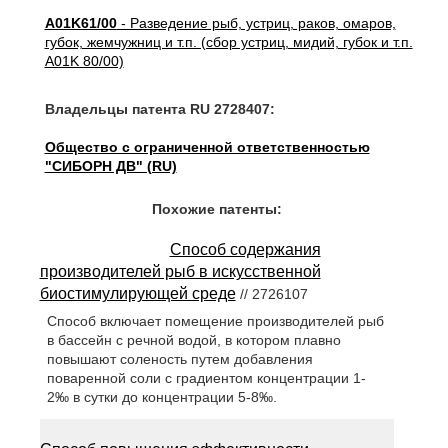
A01K61/00
- Разведение рыб, устриц, раков, омаров,
губок, жемчужниц и т.п. (сбор устриц, мидий, губок и т.п.
A01K 80/00)
Владельцы патента RU 2728407:
Общество с ограниченной ответственностью
"СИБОРН ДВ" (RU)
Похожие патенты:
Способ содержания
производителей рыб в искусственной
биостимулирующей среде
// 2726107
Способ включает помещение производителей рыб
в бассейн с речной водой, в котором плавно
повышают соленость путем добавления
поваренной соли с градиентом концентрации 1-
2‰ в сутки до концентрации 5-8‰.