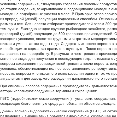
условиям содержания, стимуляцию созревания половых продуктов 
до стадии оседания, вскармливание и подращивание молоди в емк
молоди на подобранные участки в море. В Приморье отлов произв
из природной (дикой) популяции водолазным способом. Основным
размер и вес. Для нереста отбирают производителей весом 200 гр
тем лучше. Ежегодно каждое крупное рыбоводное хозяйство, разво
природной (дикой) популяции до 500 трепангов-производителей. О
заводских условиях, является трудным и затратным мероприятием,
низкая и уменьшается год от года. Содержать их после нереста в 
и необходимые корма, как правило, отсутствуют. После нереста т
направляют на переработку. В результате чего трепанги-производ
маточное стадо для получения в последующие годы потомства с л
вопросы сохранения производителей трепанга после нереста, воп
условиях, обеспечивающих полное восстановление репродуктивны
нересте, вопросы многократного использования одних и тех же пр
актуальными для заводского разведения дальневосточного трепанг
При описании способа содержания производителей дальневосточн
авторы используют следующие термины и сокращения:
ГБТС (гидробиотехнические сооружения) - установки, сооружения,
создающие благоприятную среду для обитания объектов аквакульт
Донный вольер - гидробиотехническое сооружение (ГБТС) из сетно
разведения и выращивания объектов аквакультуры, создающее на