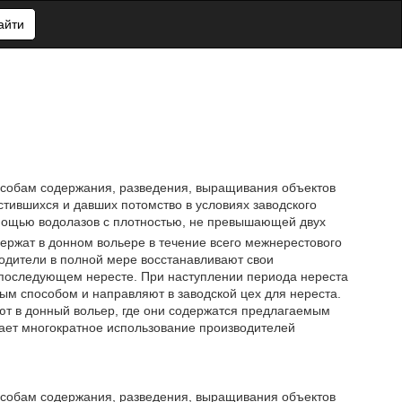
айти
особам содержания, разведения, выращивания объектов
стившихся и давших потомство в условиях заводского
омощью водолазов с плотностью, не превышающей двух
ержат в донном вольере в течение всего межнерестового
одители в полной мере восстанавливают свои
в последующем нересте. При наступлении периода нереста
ым способом и направляют в заводской цех для нереста.
ют в донный вольер, где они содержатся предлагаемым
ает многократное использование производителей
особам содержания, разведения, выращивания объектов