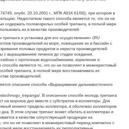
749, опубл. 20.10.2001 г., МПК А01К 61/00), при котором в
ельцию. Недостатком такого способа является то, что он не
ью содержать половозрелых особей трепанга, в полной мере
пользовать их в качестве производителей.
и трепанга и установка для его осуществления» (RU
т отлов производителей из моря, помещение их в бассейн с
зревания половых продуктов и нереста производителей
ры с выращиванием личинок до стадии оседания,
ассейнах с проточным водоснабжением, кормление и
 способа является то, что он не позволяет в межнерестовый
особей трепанга, в полной мере восстанавливать их
естве производителей.
ляется описание способа «Выращивание дальневосточного
nevostochnogo_trepanga/. В описанном способе молодь трепанга
т на морское дно вместе с субстратом в коллекторы. Для
нужный момент пределы коллектора, в оболочках коллекторов
дна. В этом случае трепанг может обитать в коллекторах и
ивается в качестве сопутствующей продукции на
, что он не позволяет в межнерестовый период компактно с
полной мере восстанавливать их репродуктивные