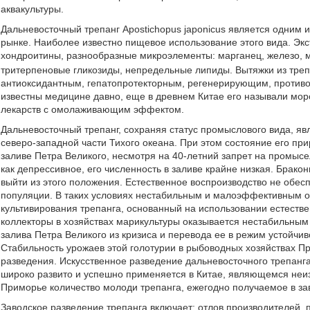
аквакультуры.
Дальневосточный трепанг Apostichopus japonicus является одним 
рынке. Наиболее известно пищевое использование этого вида. Эк
хондроитины, разнообразные микроэлементы: марганец, железо, 
тритерпеновые гликозиды, непредельные липиды. Вытяжки из тр
антиоксидантным, гепатопротекторным, регенерирующим, противо
известны медицине давно, еще в древнем Китае его называли мо
лекарств с омолаживающим эффектом.
Дальневосточный трепанг, сохраняя статус промыслового вида, яв
северо-западной части Тихого океана. При этом состояние его пр
заливе Петра Великого, несмотря на 40-летний запрет на промыс
как депрессивное, его численность в заливе крайне низкая. Брако
выйти из этого положения. Естественное воспроизводство не обес
популяции. В таких условиях нестабильным и малоэффективным о
культивирования трепанга, основанный на использовании естествен
коллекторы в хозяйствах марикультуры оказывается нестабильным
залива Петра Великого из кризиса и перевода ее в режим устойчив
Стабильность урожаев этой голотурии в рыбоводных хозяйствах П
разведения. Искусственное разведение дальневосточного трепанг
широко развито и успешно применяется в Китае, являющемся неи
Приморье количество молоди трепанга, ежегодно получаемое в за
Заводское разведение трепанга включает: отлов производителей, 