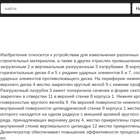
Н
Изобретение относится к устройствам для измельчения различных
строительных материалов, а также в других отраслях промышленно
загрузочным 2 и вертикальным разгрузочным 3 патрубками. В кор
горизонтальные диски 4 и 5 с рядами ударных элементов 6 и 7, с
ударных элементов противолежащего диска. На периферии нижней 
верхнего диска 4 жестко закреплен круглый желоб 9 с нижним про
Разгрузочный патрубок 3 имеет поперечное сечение в форме секто
закреплен в отверстии 11 в верхней стенке 8 корпуса 1. Нижняя кр
поверхностью круглого желоба 9. На верхней поверхности нижнего
внутренней поверхности цилиндрической стенки 9 корпуса 1 жестк
которого находится на одном радиусе с внешней кромкой круглого
ряда, принадлежащих верхнему диску 4, жестко прикреплены гориз
внутренней стенке вертикального цилиндра 12 жестко прикрепле
Дезинтегратор обеспечивает повышение эффективности процесса и
ил.