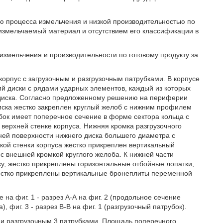
ю процесса измельчения и низкой производительностью по
 измельчаемый материал и отсутствием его классификации в
змельчения и производительности по готовому продукту за
корпус с загрузочным и разгрузочным патрубками. В корпусе
й диски с рядами ударных элементов, каждый из которых
диска. Согласно предложенному решению на периферии
диска жестко закреплен круглый желоб с нижним профилем
убок имеет поперечное сечение в форме сектора кольца с
 верхней стенке корпуса. Нижняя кромка разгрузочного
ней поверхности нижнего диска большего диаметра с
кой стенки корпуса жестко прикреплен вертикальный
 с внешней кромкой круглого желоба. К нижней части
у, жестко прикреплены горизонтальные отбойные лопатки,
жестко прикреплены вертикальные бронеплиты переменной
на фиг. 1 - разрез А-А на фиг. 2 (продольное сечение
), фиг. 3 - разрез В-В на фиг. 1 (разгрузочный патрубок).
2 и разгрузочным 3 патрубками. Площадь поперечного