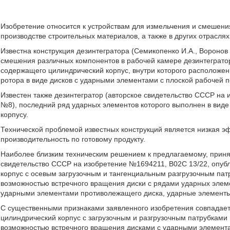
Изобретение относится к устройствам для измельчения и смешени
производстве строительных материалов, а также в других отрасл
Известна конструкция дезинтегратора (Семикопенко И.А., Воронов
смешения различных компонентов в рабочей камере дезинтегратора 
содержащего цилиндрический корпус, внутри которого располож
ротора в виде дисков с ударными элементами с плоской рабочей 
Известен также дезинтегратор (авторское свидетельство СССР на 
№8), последний ряд ударных элементов которого выполнен в виде
корпусу.
Технической проблемой известных конструкций является низкая э
производительность по готовому продукту.
Наиболее близким техническим решением к предлагаемому, принят
свидетельство СССР на изобретение №1694211, В02С 13/22, опубл
корпус с осевым загрузочным и тангенциальным разгрузочным пат
возможностью встречного вращения диски с рядами ударных элем
ударными элементами противолежащего диска, ударные элементы
С существенными признаками заявленного изобретения совпадает
цилиндрический корпус с загрузочным и разгрузочным патрубками
возможностью встречного вращения дисками с ударными элемент