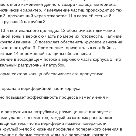
частотного изменения данного зазора частицы материала
лический характер. Измельчение частиц происходит до тех
к 3, проходящий через отверстие 11 в верхней стенке 8.
азгрузочный патрубок 3.
 13 и вертикального цилиндра 12 обеспечивает движение
йной зоны в верхнюю часть по мере их готовности. Наличие
круглой канавки 10 позволяет обеспечить круговое движение
зочного патрубка 3. Применение горизонтальных отбойных
плитами 14 переменной толщины обеспечивает
жение в восходящем потоке в верхнюю часть корпуса 1, что
кальный разгрузочный патрубок.
орме сектора кольца обеспечивает его пропускную
териала в периферийной части корпуса.
ьно повышает эффективность процесса измельчения и
 и разгрузочным патрубками, размещенные в корпусе с
дами ударных элементов, каждый из которых расположен
ающийся тем, что на периферии нижней поверхности
ен круглый желоб с нижним профилем поперечного сечения в
сечение в форме сектора кольца с радиусами круглого