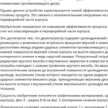
элементами противолежащего диска.
Однако данное устройство характеризуется низкой эффективность
готовому продукту. Это связано с незначительными нагрузками на
периферийной части корпуса.
Изобретение направлено на повышение эффективности процесса и
счет его классификации в периферийной части корпуса.
Это достигается тем, что дезинтегратор содержит цилиндрический 
размещены с возможностью встречного вращения верхний и нижни
расположен между рядами ударных элементов противолежащего 
нижней поверхности верхней стенки корпуса на высоте верхнего 
поперечного сечения в виде округлой канавки. Разгрузочный патр
радиусами круглого желоба и вертикально закреплен в отверстии в
патрубка совпадает с нижним профилем круглого желоба. На верх
технологическим зазором до внутренней поверхности цилиндричес
цилиндр, внутренняя стенка которого находится на одном радиусе
ударных элементов внешнего ряда, принадлежащих верхнему диск
на высоте которых к внутренней стенке вертикального цилиндра 
толщины.
Сущность изобретения поясняется графическими материалами, где 
корпуса), фиг. 2 - разрез Б-Б на фиг. 1 (поперечное сечение корпуса
Дезинтегратор содержит цилиндрический корпус 1 с загрузочным 