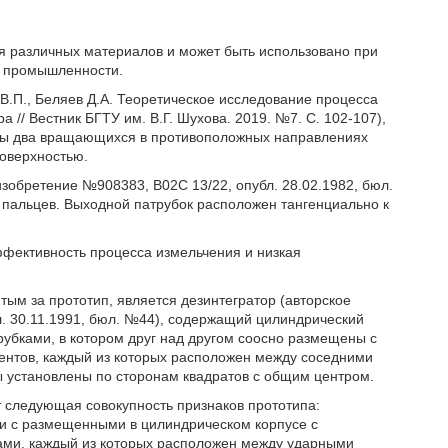
я различных материалов и может быть использовано при
ях промышленности.
 В.П., Беляев Д.А. Теоретическое исследование процесса
// Вестник БГТУ им. В.Г. Шухова. 2019. №7. С. 102-107),
ены два вращающихся в противоположных направлениях
поверхностью.
изобретение №908383, В02С 13/22, опубл. 28.02.1982, бюл.
 пальцев. Выходной патрубок расположен тангенциально к
ффективность процесса измельчения и низкая
ым за прототип, является дезинтегратор (авторское
. 30.11.1991, бюл. №44), содержащий цилиндрический
рубками, в котором друг над другом соосно размещены с
ентов, каждый из которых расположен между соседними
 установлены по сторонам квадратов с общим центром.
 следующая совокупность признаков прототипа:
 и с размещенными в цилиндрическом корпусе с
ами, каждый из которых расположен между ударными