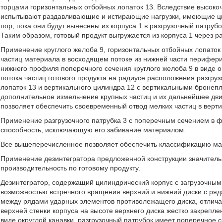
торцами горизонтальных отбойных лопаток 13. Вследствие высоко
испытывают раздавливающие и истирающие нагрузки, имеющие цик
пор, пока они будут вынесены из корпуса 1 в разгрузочный патрубо
Таким образом, готовый продукт выгружается из корпуса 1 через р
Применение круглого желоба 9, горизонтальных отбойных лопаток
частиц материала в восходящем потоке из нижней части перифери
нижнего профиля поперечного сечения круглого желоба 9 в виде о
потока частиц готового продукта на радиусе расположения разгру
лопаток 13 и вертикального цилиндра 12 с вертикальными броне
дополнительное измельчение крупных частиц и их дальнейшее дви
позволяет обеспечить своевременный отвод мелких частиц в верти
Применение разгрузочного патрубка 3 с поперечным сечением в ф
способность, исключающую его забивание материалом.
Все вышеперечисленное позволяет обеспечить классификацию ма
Применение дезинтегратора предложенной конструкции значител
производительность по готовому продукту.
Дезинтегратор, содержащий цилиндрический корпус с загрузочным
возможностью встречного вращения верхний и нижний диски с ря
между рядами ударных элементов противолежащего диска, отлич
верхней стенки корпуса на высоте верхнего диска жестко закрепл
виде округлой канавки, разгрузочный патрубок имеет поперечное 