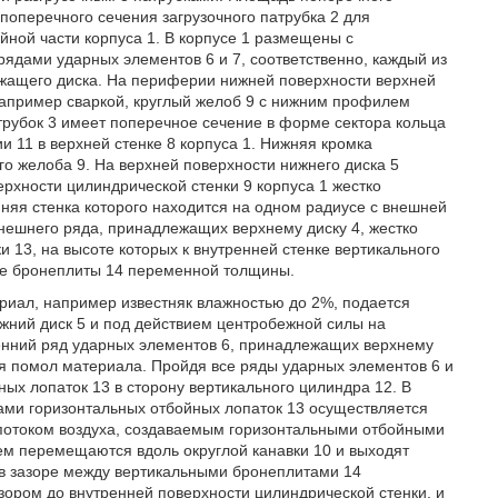
поперечного сечения загрузочного патрубка 2 для
ой части корпуса 1. В корпусе 1 размещены с
рядами ударных элементов 6 и 7, соответственно, каждый из
жащего диска. На периферии нижней поверхности верхней
, например сваркой, круглый желоб 9 с нижним профилем
атрубок 3 имеет поперечное сечение в форме сектора кольца
и 11 в верхней стенке 8 корпуса 1. Нижняя кромка
го желоба 9. На верхней поверхности нижнего диска 5
рхности цилиндрической стенки 9 корпуса 1 жестко
няя стенка которого находится на одном радиусе с внешней
внешнего ряда, принадлежащих верхнему диску 4, жестко
 13, на высоте которых к внутренней стенке вертикального
ые бронеплиты 14 переменной толщины.
иал, например известняк влажностью до 2%, подается
ижний диск 5 и под действием центробежной силы на
енний ряд ударных элементов 6, принадлежащих верхнему
ся помол материала. Пройдя все ряды ударных элементов 6 и
ых лопаток 13 в сторону вертикального цилиндра 12. В
ами горизонтальных отбойных лопаток 13 осуществляется
 потоком воздуха, создаваемым горизонтальными отбойными
тем перемещаются вдоль округлой канавки 10 и выходят
 в зазоре между вертикальными бронеплитами 14
зором до внутренней поверхности цилиндрической стенки, и