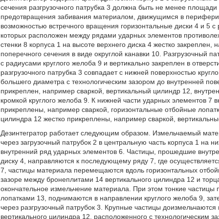
сечения разгрузочного патрубка 3 должна быть не менее площади 
предотвращения забивания материалом, движущимся в периферийн
возможностью встречного вращения горизонтальные диски 4 и 5 с 
которых расположен между рядами ударных элементов противоле
стенки 8 корпуса 1 на высоте верхнего диска 4 жестко закреплен
поперечного сечения в виде округлой канавки 10. Разгрузочный п
с радиусами круглого желоба 9 и вертикально закреплен в отверсти
разгрузочного патрубка 3 совпадает с нижней поверхностью кругло
большего диаметра с технологическим зазором до внутренней пове
прикреплен, например сваркой, вертикальный цилиндр 12, внутрен
кромкой круглого желоба 9. К нижней части ударных элементов 7 
прикреплены, например сваркой, горизонтальные отбойные лопатки
цилиндра 12 жестко прикреплены, например сваркой, вертикальн
Дезинтегратор работает следующим образом. Измельчаемый матер
через загрузочный патрубок 2 в центральную часть корпуса 1 на н
внутренний ряд ударных элементов 6. Частицы, прошедшие внутр
диску 4, направляются к последующему ряду 7, где осуществляет
7, частицы материала перемещаются вдоль горизонтальных отбойн
зазоре между бронеплитами 14 вертикального цилиндра 12 и торц
окончательное измельчение материала. При этом тонкие частицы
лопатками 13, поднимаются в направлении круглого желоба 9, за
через разгрузочный патрубок 3. Крупные частицы доизмельчаются
вертикального цилиндра 12, расположенного с технологическим за