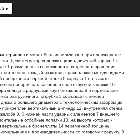
айти
 материалов и может быть использовано при производстве
сти. Дезинтегратор содержит цилиндрический корпус 1 с
пусе 1 размещены с возможностью встречного вращения
оответственно, каждый из которых расположен между рядами
поверхности верхней стенки 8 корпуса 1 на высоте
филем поперечного сечения в виде округлой канавки 10.
ра кольца с радиусами круглого желоба 9 и вертикально
омка разгрузочного патрубка 3 совпадает с нижней
 диска 5 большего диаметра с технологическим зазором до
о прикреплен вертикальный цилиндр 12, внутренняя стенка
 желоба 9. К нижней части ударных элементов 7 внешнего
онтальные отбойные лопатки 13, на высоте которых к
ны вертикальные бронеплиты 14 переменной толщины.
змельчения и производительности по готовому продукту. 3