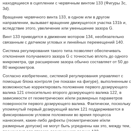
находящиеся в сцеплении с червячным винтом 133 (Фигуры 3с,
3d).
Вращение червячного винта 133, в одном или в другом
направлении, вызывает вращение движущегося участка 131b и,
вследствие этого, увеличение или уменьшение зазора G.
Винт 133 приводится в движение мотором 134, необязательно
связанным с датчиком угловых и линейных перемещений 140.
Система регулирования такого типа позволяет обеспечивать
отклонения получаемого зазора G с точностью вплоть до одного
микрометра, где расширение зазора обычно составляет от 50 до
80 микрометров.
Согласно изобретению, системой регулирования управляют с
помощью блока контроля (не показан на фигуре), выполненным с
возможностью корректировать положение первого дозирующего
валика 121 относительно второго дозирующего валика 122, в
зависимости от геометрических и/или размерных параметров
поверхности первого дозирующего валика. Фактически, поскольку
упомянутый первый дозирующий валик 121 поддерживается в
фиксированном угловом положении во время процесса
нанесения, какие-либо дефекты (геометрические и/или
размерные допуски) не могут быть усреднены как это, между тем,