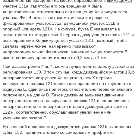
возможностью вращения на место, образованное в
движущемся
участке 131а
, так чтобы его ось вращения Х была
децентрирована относительно оси вращения Хе движущегося
участка. Фиг. 4 показывает, схематически и в разрезе,
фиксированный участок 131а
, движущийся участок 131b и
опорный шпиндель 121b. На фигуре, буква Е указывает на
эксцентриситет между осью Х первого дозирующего валика 121 и
осью вращения Хе движущегося участка 131b, который, чтобы
сделать чертеж яснее, намеренно показывают
непропорционально. Фактически, значение эксцентриситета Е
имеет величину предпочтительно от 0,2 мм до 1 мм.
При рассмотрении Фиг. 4, можно лучше понять работу устройства
регулирования 130. В том случае, когда движущийся участок 131b
поворачивается вокруг оси Хе на угол α, ось Х первого
дозирующего валика 121 производит вращение по окружности с
радиусом E, сдвигаясь при этом, относительно первоначального
положения, на длину D. Такое движение вызывает движение
поверхности первого дозирующего валика 121 в направлении к
поверхности или от поверхности второго дозирующего валика
122 и, соответственно, обуславливает увеличение или
уменьшение зазора G.
На внешней поверхности движущегося участка 131b выполнены
зубья 132, предпочтительно со спиральным профилем,