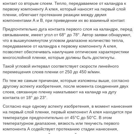
контакт со вторым слоем. Тепло, передаваемое от каландра к
первому компоненту А клея, который наносят на первый слой
пленки, облегчает протекание реакции между двумя
компонентами А и В, при приведении их во взаимный контакт.
Предпочтительно дуга контакта первого слоя на каландре, перед
связыванием, имеет угол от 68° до 78°. Автор заявки обнаружил,
что в вышеупомянутом угловом диапазоне количество тепла,
передаваемое от каландра к первому компоненту А клея,
позволяет обеспечивать наилучшие оптические характеристики
многослойной пленки, которые должны быть достигнуты.
Такой угловой интервал соответствует скорости линейного
перемещения слоев пленки от 250 до 450 м/мин.
По тем же самым причинам, которые изложены выше, согласно
другому аспекту изобретения, после момента соединения двух
слоев, связанную пленку наматывают на каландр на дугу
контакта от 18° до 23°.
Согласно еще одному аспекту изобретения, в момент нанесения
на первый слой пленки, первый компонент А клея находится при
температуре предпочтительно от 45°С до 50°С. В этом
температурном диапазоне, вязкость или текучесть первого
компонента А содействует протеканию стадии нанесения,