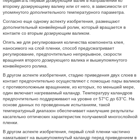
передвигать первый дозирующий валик в направлении ко
второму дозирующему валику или от него, в зависимости от
упомянутого дополнительного температурного параметра.
Согласно еще одному аспекту изобретения, размещают
дополнительный конвейерный ролик, который вращается в
контакте со вторым дозирующим валиком.
Опять же для регулирования количества компонента клея,
наносимого на слой пленки, способ предусматривает
регулирование, предпочтительно непрерывное, скорости
вращения второго дозирующего валика и вышеупомянутого
конвейерного ролика.
В другом аспекте изобретения, стадию приведения двух слоев в
контакт предпочтительно осуществляют с помощью пары валиков
с противоположным вращением, из которых, по меньшей мере,
один включает нагреваемый каландр. Температуру каландров
предпочтительно поддерживают на уровне от 57°С до 63°С. На
основе данных по проведенным испытаниям, такой
температурный диапазон обеспечивает наилучшие результаты
касательно оптических характеристик получаемой многослойной
пленки.
В другом аспекте изобретения, первый слой пленки частично
наматывают на вышеупомянутый каландр перед приведением в