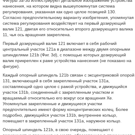
Фигуры 3а-3d иллюстрируют детальное изображение устройства
нанесения, на котором видна вышеупомянутая система
регулирования, указанная как одно целое позицией 130.
Согласно предпочтительному варианту изобретения, упомянутая
система регулирования воздействует на первый дозирующий
валик 121, двигая его относительно второго дозирующего валика
11, чья ось вращения закреплена.
Первый дозирующий валик 121 включает в себя рабочий
центральный участок 121а в диапазоне между двумя опорными
шпинделями 121b (Фиг. 3d), с помощью которых дозирующий
валик прикреплен к раме устройства нанесения (не показано на
фигуре).
Каждый опорный шпиндель 121b связан с эксцентриковой опорой
131, включающей в себя закрепленный участок 131а,
составляющий одно целое с рамой устройства, и движущийся
участок 131b, соединенный с закрепленным участком и
вращаемый относительно его вокруг оси вращения Xe.
Упомянутые закрепленные и движущиеся участки
предпочтительно имеют форму концентрических колец. Более
подробно, движущийся участок 131b, внутреннее кольцо,
помещают в закрепленный участок 131а, наружное кольцо.
Опорный шпиндель 121b, в свою очередь, помещают с