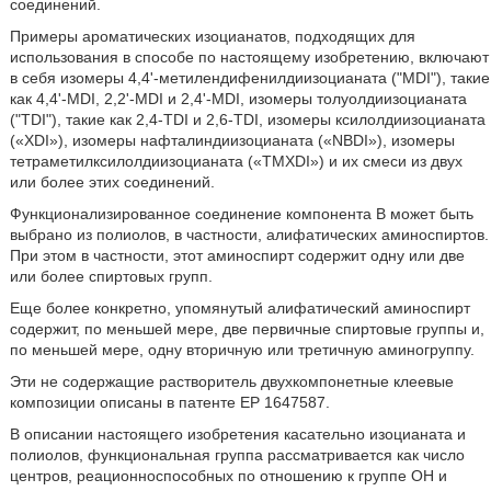
соединений.
Примеры ароматических изоцианатов, подходящих для
использования в способе по настоящему изобретению, включают
в себя изомеры 4,4'-метилендифенилдиизоцианата (ʺMDIʺ), такие
как 4,4'-MDI, 2,2'-MDI и 2,4'-MDI, изомеры толуолдиизоцианата
(ʺTDIʺ), такие как 2,4-TDI и 2,6-TDI, изомеры ксилолдиизоцианата
(«XDI»), изомеры нафталиндиизоцианата («NBDI»), изомеры
тетраметилксилолдиизоцианата («TMXDI») и их смеси из двух
или более этих соединений.
Функционализированное соединение компонента В может быть
выбрано из полиолов, в частности, алифатических аминоспиртов.
При этом в частности, этот аминоспирт содержит одну или две
или более спиртовых групп.
Еще более конкретно, упомянутый алифатический аминоспирт
содержит, по меньшей мере, две первичные спиртовые группы и,
по меньшей мере, одну вторичную или третичную аминогруппу.
Эти не содержащие растворитель двухкомпонетные клеевые
композиции описаны в патенте EP 1647587.
В описании настоящего изобретения касательно изоцианата и
полиолов, функциональная группа рассматривается как число
центров, реационноспособных по отношению к группе ОН и