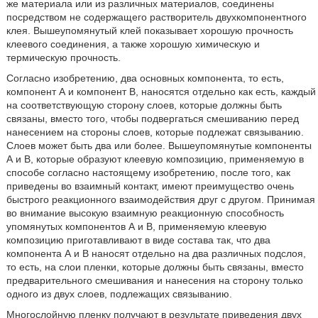
же материала или из различных материалов, соединены
посредством не содержащего растворитель двухкомпонентного
клея. Вышеупомянутый клей показывает хорошую прочность
клеевого соединения, а также хорошую химическую и
термическую прочность.
Согласно изобретению, два основных компонента, то есть,
компонент А и компонент В, наносятся отдельно как есть, каждый
на соответствующую сторону слоев, которые должны быть
связаны, вместо того, чтобы подвергаться смешиванию перед
нанесением на стороны слоев, которые подлежат связыванию.
Слоев может быть два или более. Вышеупомянутые компоненты
А и В, которые образуют клеевую композицию, применяемую в
способе согласно настоящему изобретению, после того, как
приведены во взаимный контакт, имеют преимущество очень
быстрого реакционного взаимодействия друг с другом. Принимая
во внимание высокую взаимную реакционную способность
упомянутых компонентов А и В, применяемую клеевую
композицию приготавливают в виде состава так, что два
компонента А и В наносят отдельно на два различных подслоя,
то есть, на слои пленки, которые должны быть связаны, вместо
предварительного смешивания и нанесения на сторону только
одного из двух слоев, подлежащих связыванию.
Многослойную пленку получают в результате приведения двух