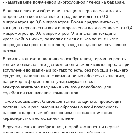
- наматывание полученной многослойной пленки на барабан.
В одном аспекте изобретения, толщина первого слоя клея и
второго слоя клея составляет предпочтительно от 0,3
микрометров до 0,8 микрометров. Более предпочтительно,
толщина первого слоя клея и второго слоя клея составляет от 0,4
микрометров до 0,6 микрометров. Эти значения толщины,
чрезвычайно низкие, позволяют смешать компоненты клея
посредством простого контакта, в ходе соединения двух слоев
пленки.
В рамках контекста настоящего изобретения, термин «простой
контакт» означает, что два компонента смешиваются просто при
вступлении во взаимный контакт, то есть, без помощи внешнего
средства, выполненного с возможностью обеспечить энергию,
например, в форме тепла, ультразвуковых волн,
электромагнитного излучения или тому подобного, для
содействия смешиванию компонентов.
Такое смешивание, благодаря таким толщинам, происходит
постоянным и равномерным образом на всей поверхности
пленки, с надежным обеспечением высоких оптических
характеристик многослойной пленки.
В другом аспекте изобретения, второй компонент и первый
компонент имеют массовое соотношение, обычно и