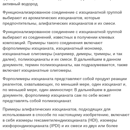
активный водород.
Функционализированное соединение с изоцианатной группой
выбирают из ароматических изоцианатов, которые
предпочтительны, алифатических изоцианатов и их смеси.
Функционализированное соединение с изоцианатной группой
выбирают из соединений, известных в получении клеевых
композиций. Примеры такого соединения включают
форполимеры изоцианата, изоцианатный мономер,
изоцианатные олигомеры (например, димеры, тримеры, и так
далее), полиизоцианаты и их смеси. В дальнейшем в данном
документе, термин полиизоцианаты, как подразумевается, также
включает изоцианатные олигомеры.
Форполимеры изоцианата представляют собой продукт реакции
реагентов, охватывающих, по меньшей мере, один изоцианат и,
по меньшей мере, один аминоспирт. В дальнейшем в данном
документе, форполимер изоцианата сам по себе может
представлять собой полиизоцианат.
Примеры алифатических изоцианатов, подходящих для
использования в способе по настоящему изобретению, включают
в себя изомеры гексаметилендиизоцианата (HDI), изомеры
изофорондиизоцианата (IPDI) и их смеси из двух или более