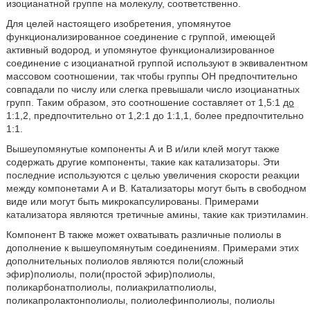
изоцианатной группе на молекулу, соответственно.
Для целей настоящего изобретения, упомянутое
функционализированное соединение с группой, имеющей
активный водород, и упомянутое функционализированное
соединение с изоцианатной группой используют в эквивалентном
массовом соотношении, так чтобы группы ОН предпочтительно
совпадали по числу или слегка превышали число изоцианатных
групп. Таким образом, это соотношение составляет от 1,5:1
до
1:1,2, предпочтительно от 1,2:1 до 1:1,1, более предпочтительно
1:1.
Вышеупомянутые компоненты А и В и/или клей могут также
содержать другие компоненты, такие как катализаторы. Эти
последние используются с целью увеличения скорости реакции
между компонетами А и В. Катализаторы могут быть в свободном
виде или могут быть микрокапсулированы. Примерами
катализатора являются третичные амины, такие как триэтиламин.
Компонент В также может охватывать различные полиолы в
дополнение к вышеупомянутым соединениям. Примерами этих
дополнительных полиолов являются поли(сложный
эфир)полиолы, поли(простой эфир)полиолы,
поликарбонатполиолы, полиакрилатполиолы,
поликапролактонполиолы, полиолефинполиолы, полиолы