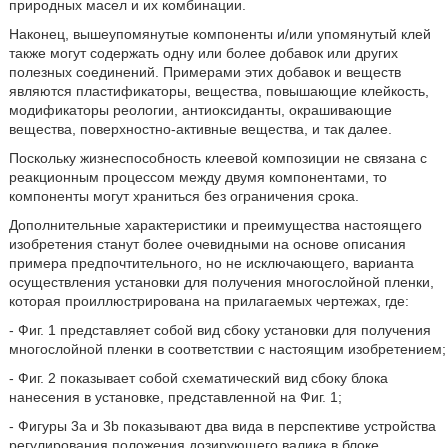
природных масел и их комбинации.
Наконец, вышеупомянутые компоненты и/или упомянутый клей
также могут содержать одну или более добавок или других
полезных соединений. Примерами этих добавок и веществ
являются пластификаторы, вещества, повышающие клейкость,
модификаторы реологии, антиоксиданты, окрашивающие
вещества, поверхностно-активные вещества, и так далее.
Поскольку жизнеспособность клеевой композиции не связана с
реакционным процессом между двумя компонентами, то
компоненты могут храниться без ограничения срока.
Дополнительные характеристики и преимущества настоящего
изобретения станут более очевидными на основе описания
примера предпочтительного, но не исключающего, варианта
осуществления установки для получения многослойной пленки,
которая проиллюстрирована на прилагаемых чертежах, где:
- Фиг. 1 представляет собой вид сбоку установки для получения
многослойной пленки в соответствии с настоящим изобретением;
- Фиг. 2 показывает собой схематический вид сбоку блока
нанесения в установке, представленной на Фиг. 1;
- Фигуры 3а и 3b показывают два вида в перспективе устройства
регулирования положения дозирующего валика в блоке