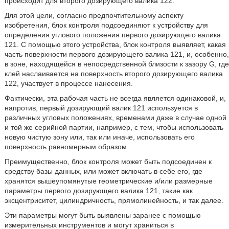
происходит для второго дозирующего валика 122.
Для этой цели, согласно предпочтительному аспекту
изобретения, блок контроля подсоединяют к устройству для
определения углового положения первого дозирующего валика
121. С помощью этого устройства, блок контроля выявляет, какая
часть поверхности первого дозирующего валика 121, и, особенно,
в зоне, находящейся в непосредственной близости к зазору G, где
клей наслаивается на поверхность второго дозирующего валика
122, участвует в процессе нанесения.
Фактически, эта рабочая часть не всегда является одинаковой, и,
напротив, первый дозирующий валик 121 используется в
различных угловых положениях, временами даже в случае одной
и той же серийной партии, например, с тем, чтобы использовать
новую чистую зону или, так или иначе, использовать его
поверхность равномерным образом.
Преимущественно, блок контроля может быть подсоединен к
средству базы данных, или может включать в себе его, где
хранятся вышеупомянутые геометрические и/или размерные
параметры первого дозирующего валика 121, такие как
эксцентриситет, цилиндричность, прямолинейность, и так далее.
Эти параметры могут быть выявлены заранее с помощью
измерительных инструментов и могут храниться в