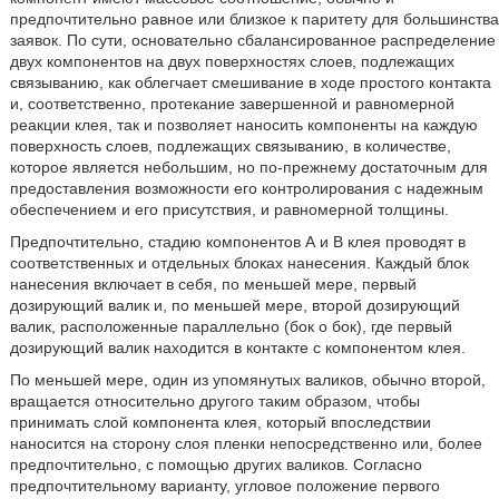
предпочтительно равное или близкое к паритету для большинства
заявок. По сути, основательно сбалансированное распределение
двух компонентов на двух поверхностях слоев, подлежащих
связыванию, как облегчает смешивание в ходе простого контакта
и, соответственно, протекание завершенной и равномерной
реакции клея, так и позволяет наносить компоненты на каждую
поверхность слоев, подлежащих связыванию, в количестве,
которое является небольшим, но по-прежнему достаточным для
предоставления возможности его контролирования с надежным
обеспечением и его присутствия, и равномерной толщины.
Предпочтительно, стадию компонентов А и В клея проводят в
соответственных и отдельных блоках нанесения. Каждый блок
нанесения включает в себя, по меньшей мере, первый
дозирующий валик и, по меньшей мере, второй дозирующий
валик, расположенные параллельно (бок о бок), где первый
дозирующий валик находится в контакте с компонентом клея.
По меньшей мере, один из упомянутых валиков, обычно второй,
вращается относительно другого таким образом, чтобы
принимать слой компонента клея, который впоследствии
наносится на сторону слоя пленки непосредственно или, более
предпочтительно, c помощью других валиков. Согласно
предпочтительному варианту, угловое положение первого