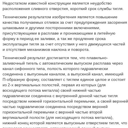
Недостатком известной конструкции является неудобство
расположения сливного отверстия, короткий срок службы тигля.
Техническим результатом изобретения является повышение
качества получаемых отливок за счет предупреждения засорения
шлаковыми и другими посторонними включениями,
присутствующими в расплаве и проникающими в литейную
форму в период ее заливки, а так же продление срока
эксплуатации тигля за счет отсутствия у него движущихся частей
и отсутствия механизмов наклона и поворота.
Технический результат достигается тем, что плавильно-
заливочный тигель с автоматическим выпуском расплава через
канал сифонного типа, полость которого гидравлически
соединена с выпускным каналом, а выпускной канал, имеющий
П-образную форму, составляет с тиглем единое целое и состоит
из 2-х вертикальных полостей, первая из которых (для
восходящего потока металла) своей нижней частью
гидравлически соединена с внутренней донной частью тигля
посредством нижней горизонтальной перемычки, а своей верхней
частью гидравлически соединена посредством верхней
горизонтальной перемычки с верхней частью второй
вертикальной полости (для нисходящего потока металла),
нижний конец которой является выпускным отверстием тигля, что