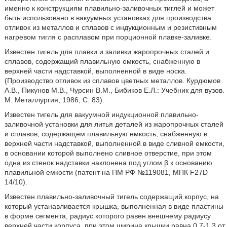
именно к конструкциям плавильно-заливочных тиглей и может
быть использовано в вакуумных установках для производства
отливок из металлов и сплавов с индукционным и резистивным
нагревом тигля с расплавом при порционной плавке-заливке.
Известен тигель для плавки и заливки жаропрочных сталей и
сплавов, содержащий плавильную емкость, снабженную в
верхней части надставкой, выполненной в виде носка.
(Производство отливок из сплавов цветных металлов. Курдюмов
А.В., Пикунов М.В., Чурсин В.М., Бибиков Е.Л.: Учебник для вузов.
М. Металлургия, 1986, С. 83).
Известен тигель для вакуумной индукционной плавильно-
заливочной установки для литья деталей из жаропрочных сталей
и сплавов, содержащем плавильную емкость, снабженную в
верхней части надставкой, выполненной в виде сливной емкости,
в основании которой выполнено сливное отверстие, при этом
одна из стенок надставки наклонена под углом β к основанию
плавильной емкости (патент на ПМ РФ №119081, МПК F27D
14/10).
Известен плавильно-заливочный тигель содержащий корпус, на
который устанавливается крышка, выполненная в виде пластины
в форме сегмента, радиус которого равен внешнему радиусу
верхней части корпуса, при этом ширина крышки равна 0,7-1,3 от