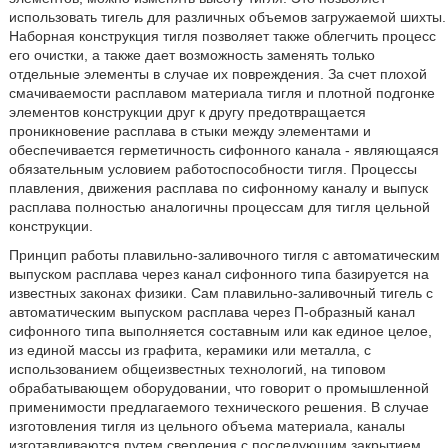
использовать тигель для различных объемов загружаемой шихты.
Наборная конструкция тигля позволяет также облегчить процесс
его очистки, а также дает возможность заменять только
отдельные элементы в случае их повреждения. За счет плохой
смачиваемости расплавом материала тигля и плотной подгонке
элементов конструкции друг к другу предотвращается
проникновение расплава в стыки между элементами и
обеспечивается герметичность сифонного канала - являющаяся
обязательным условием работоспособности тигля. Процессы
плавления, движения расплава по сифонному каналу и выпуск
расплава полностью аналогичны процессам для тигля цельной
конструкции.
Принцип работы плавильно-заливочного тигля с автоматическим
выпуском расплава через канал сифонного типа базируется на
известных законах физики. Сам плавильно-заливочный тигель с
автоматическим выпуском расплава через П-образный канал
сифонного типа выполняется составным или как единое целое,
из единой массы из графита, керамики или металла, с
использованием общеизвестных технологий, на типовом
обрабатывающем оборудовании, что говорит о промышленной
применимости предлагаемого технического решения. В случае
изготовления тигля из цельного объема материала, каналы
изготавливаются путем сверления с последующим закрытием