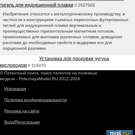
тигель для индукционной плавки
// 2527565
Изобретение относится к металлургическому производству, в
частности к конструкциям съемных переносных футерованных
тиглей для индукционной плавки вертикальным и
преимущественно горизонтальным магнитным потоком,
применяемых для выплавки различных сплавов, доведения
расплава до необходимых свойств и выдержки его для
порционной разливки.
Установка для продувки чугуна
кислородом
// 115070
© Патентный поиск, поиск патентов на полезные
модели - PoleznayaModel.RU 2012-2024
Игромания
Политика конфиденциальности
Реклама на сайте
Вход/Регистрация