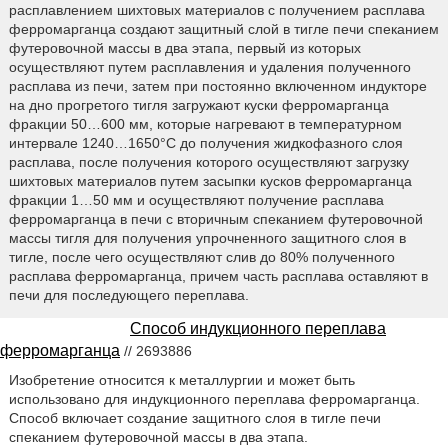
расплавлением шихтовых материалов с получением расплава
ферромарганца создают защитный слой в тигле печи спеканием
футеровочной массы в два этапа, первый из которых
осуществляют путем расплавления и удаления полученного
расплава из печи, затем при постоянно включенном индукторе
на дно прогретого тигля загружают куски ферромарганца
фракции 50…600 мм, которые нагревают в температурном
интервале 1240…1650°С до получения жидкофазного слоя
расплава, после получения которого осуществляют загрузку
шихтовых материалов путем засыпки кусков ферромарганца
фракции 1…50 мм и осуществляют получение расплава
ферромарганца в печи с вторичным спеканием футеровочной
массы тигля для получения упрочненного защитного слоя в
тигле, после чего осуществляют слив до 80% полученного
расплава ферромарганца, причем часть расплава оставляют в
печи для последующего переплава.
Способ индукционного переплава
ферромарганца
// 2693886
Изобретение относится к металлургии и может быть
использовано для индукционного переплава ферромарганца.
Способ включает создание защитного слоя в тигле печи
спеканием футеровочной массы в два этапа.