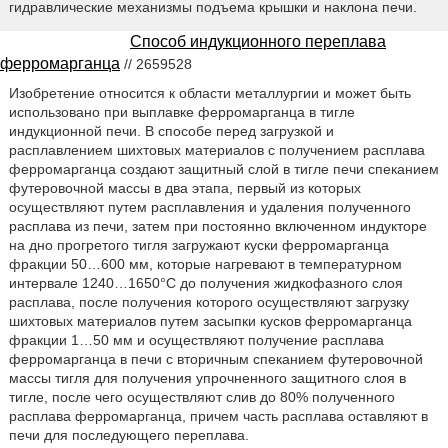
гидравлические механизмы подъема крышки и наклона печи.
Способ индукционного переплава
ферромарганца
// 2659528
Изобретение относится к области металлургии и может быть
использовано при выплавке ферромарганца в тигле
индукционной печи. В способе перед загрузкой и
расплавлением шихтовых материалов с получением расплава
ферромарганца создают защитный слой в тигле печи спеканием
футеровочной массы в два этапа, первый из которых
осуществляют путем расплавления и удаления полученного
расплава из печи, затем при постоянно включенном индукторе
на дно прогретого тигля загружают куски ферромарганца
фракции 50…600 мм, которые нагревают в температурном
интервале 1240…1650°С до получения жидкофазного слоя
расплава, после получения которого осуществляют загрузку
шихтовых материалов путем засыпки кусков ферромарганца
фракции 1…50 мм и осуществляют получение расплава
ферромарганца в печи с вторичным спеканием футеровочной
массы тигля для получения упрочненного защитного слоя в
тигле, после чего осуществляют слив до 80% полученного
расплава ферромарганца, причем часть расплава оставляют в
печи для последующего переплава.