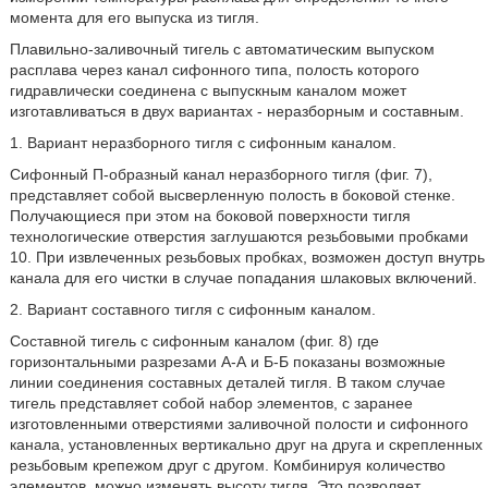
момента для его выпуска из тигля.
Плавильно-заливочный тигель с автоматическим выпуском
расплава через канал сифонного типа, полость которого
гидравлически соединена с выпускным каналом может
изготавливаться в двух вариантах - неразборным и составным.
1. Вариант неразборного тигля с сифонным каналом.
Сифонный П-образный канал неразборного тигля (фиг. 7),
представляет собой высверленную полость в боковой стенке.
Получающиеся при этом на боковой поверхности тигля
технологические отверстия заглушаются резьбовыми пробками
10. При извлеченных резьбовых пробках, возможен доступ внутрь
канала для его чистки в случае попадания шлаковых включений.
2. Вариант составного тигля с сифонным каналом.
Составной тигель с сифонным каналом (фиг. 8) где
горизонтальными разрезами А-А и Б-Б показаны возможные
линии соединения составных деталей тигля. В таком случае
тигель представляет собой набор элементов, с заранее
изготовленными отверстиями заливочной полости и сифонного
канала, установленных вертикально друг на друга и скрепленных
резьбовым крепежом друг с другом. Комбинируя количество
элементов, можно изменять высоту тигля. Это позволяет