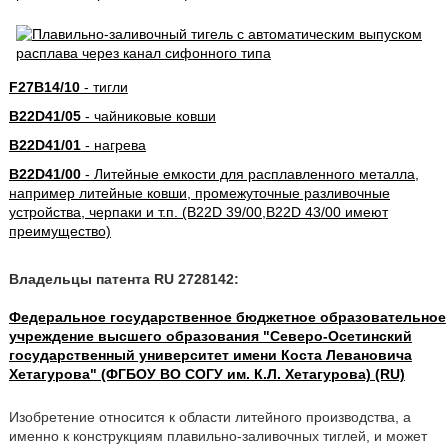
F27B14/10
- тигли
B22D41/05
- чайниковые ковши
B22D41/01
- нагрева
B22D41/00
- Литейные емкости для расплавленного металла,
например литейные ковши, промежуточные разливочные
устройства, черпаки и т.п. (B22D 39/00,B22D 43/00 имеют
преимущество)
Владельцы патента RU 2728142:
Федеральное государственное бюджетное образовательное
учреждение высшего образования "Северо-Осетинский
государственный университет имени Коста Левановича
Хетагурова" (ФГБОУ ВО СОГУ им. К.Л. Хетагурова) (RU)
Изобретение относится к области литейного производства, а
именно к конструкциям плавильно-заливочных тиглей, и может