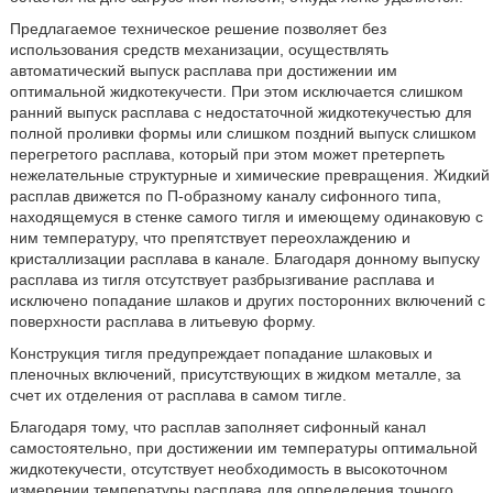
Предлагаемое техническое решение позволяет без
использования средств механизации, осуществлять
автоматический выпуск расплава при достижении им
оптимальной жидкотекучести. При этом исключается слишком
ранний выпуск расплава с недостаточной жидкотекучестью для
полной проливки формы или слишком поздний выпуск слишком
перегретого расплава, который при этом может претерпеть
нежелательные структурные и химические превращения. Жидкий
расплав движется по П-образному каналу сифонного типа,
находящемуся в стенке самого тигля и имеющему одинаковую с
ним температуру, что препятствует переохлаждению и
кристаллизации расплава в канале. Благодаря донному выпуску
расплава из тигля отсутствует разбрызгивание расплава и
исключено попадание шлаков и других посторонних включений с
поверхности расплава в литьевую форму.
Конструкция тигля предупреждает попадание шлаковых и
пленочных включений, присутствующих в жидком металле, за
счет их отделения от расплава в самом тигле.
Благодаря тому, что расплав заполняет сифонный канал
самостоятельно, при достижении им температуры оптимальной
жидкотекучести, отсутствует необходимость в высокоточном
измерении температуры расплава для определения точного