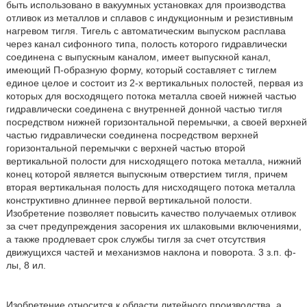
быть использовано в вакуумных установках для производства
отливок из металлов и сплавов с индукционным и резистивным
нагревом тигля. Тигель с автоматическим выпуском расплава
через канал сифонного типа, полость которого гидравлически
соединена с выпускным каналом, имеет выпускной канал,
имеющий П-образную форму, который составляет с тиглем
единое целое и состоит из 2-х вертикальных полостей, первая из
которых для восходящего потока металла своей нижней частью
гидравлически соединена с внутренней донной частью тигля
посредством нижней горизонтальной перемычки, а своей верхней
частью гидравлически соединена посредством верхней
горизонтальной перемычки с верхней частью второй
вертикальной полости для нисходящего потока металла, нижний
конец которой является выпускным отверстием тигля, причем
вторая вертикальная полость для нисходящего потока металла
конструктивно длиннее первой вертикальной полости.
Изобретение позволяет повысить качество получаемых отливок
за счет предупреждения засорения их шлаковыми включениями,
а также продлевает срок службы тигля за счет отсутствия
движущихся частей и механизмов наклона и поворота. 3 з.п. ф-
лы, 8 ил.
Изобретение относится к области литейного производства, а