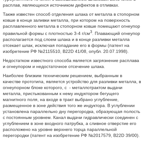
расплав, являющихся источником дефектов в отливках.
Также известен способ отделения шлака от металла в стопорном
ковше в конце заливки металла, при котором на поверхность
расплавленного металла в стопорном ковше помещают огнеупор
3
правильной формы с плотностью 3-4 г/см
. Плавающий огнеупор
располагается под слоем шлака и в конце разливки металла
отсекает шлак, исключая попадание его в формы (патент на
изобретение РФ №2115510, B22D 41/08, опубл. 20.07.1998).
Недостатком известного способа является загрязнение расплава
и огнеупором и недостаточное отсечение шлака.
Наиболее близким техническим решением, выбранным в
качестве прототипа, является устройство для разливки металла, в
огнеупорном блоке которого, с
- металлотрактом выдачи
металла, пристыкованным к нему индуктором бегущего
магнитного поля, на входе в тракт выбрано углубление,
размещенное в зоне действия того же индуктора. В углублении
установлена параллельно дну перегородка, образующая полость
с постоянным уровнем. Канал выдачи гидравлически соединен с
углублением в зоне входного патрубка, а сливное отверстие его
расположено на уровне верхнего торца параллельной
перегородки (патент на изобретение РФ №2017579, B22D 39/00).