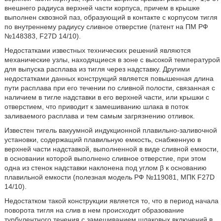
внешнего радиуса верхней части корпуса, причем в крышке
выполнен сквозной паз, образующий в контакте с корпусом тигля
по внутреннему радиусу сливное отверстие (патент на ПМ РФ
№148383, F27D 14/10).
Недостатками известных технических решений являются
механические узлы, находящиеся в зоне с высокой температурой
для выпуска расплава из тигля через надставку. Другими
недостатками данных конструкций является повышенная длина
пути расплава при его течении по сливной полости, связанная с
наличием в тигле надставки в его верхней части, или крышки с
отверстием, что приводит к замешиванию шлака в поток
заливаемого расплава и тем самым загрязнению отливок.
Известен тигель вакуумной индукционной плавильно-заливочной
установки, содержащий плавильную емкость, снабженную в
верхней части надставкой, выполненной в виде сливной емкости,
в основании которой выполнено сливное отверстие, при этом
одна из стенок надставки наклонена под углом β к основанию
плавильной емкости (полезная модель РФ №119081, МПК F27D
14/10).
Недостатком такой конструкции является то, что в период начала
поворота тигля на слив в нем происходит образование
турбулентного течения с замешиванием шлаковых включений в