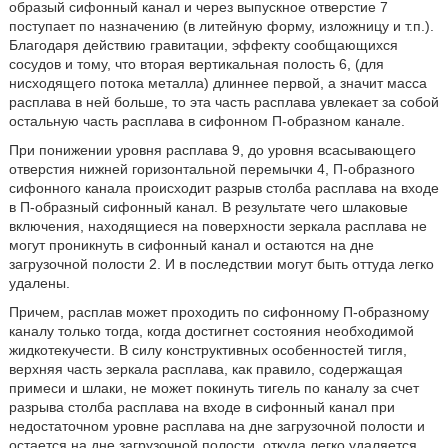
образый сифонный канал и через выпускное отверстие 7
поступает по назначению (в литейную форму, изложницу и т.п.).
Благодаря действию гравитации, эффекту сообщающихся
сосудов и тому, что вторая вертикальная полость 6, (для
нисходящего потока металла) длиннее первой, а значит масса
расплава в ней больше, то эта часть расплава увлекает за собой
остальную часть расплава в сифонном П-образном канале.
При понижении уровня расплава 9, до уровня всасывающего
отверстия нижней горизонтальной перемычки 4, П-образного
сифонного канала происходит разрыв столба расплава на входе
в П-образный сифонный канал. В результате чего шлаковые
включения, находящиеся на поверхности зеркала расплава не
могут проникнуть в сифонный канал и остаются на дне
загрузочной полости 2. И в последствии могут быть оттуда легко
удалены.
Причем, расплав может проходить по сифонному П-образному
каналу только тогда, когда достигнет состояния необходимой
жидкотекучести. В силу конструктивных особенностей тигля,
верхняя часть зеркала расплава, как правило, содержащая
примеси и шлаки, не может покинуть тигель по каналу за счет
разрыва столба расплава на входе в сифонный канал при
недостаточном уровне расплава на дне загрузочной полости и
остается на дне загрузочной полости, откуда легко удаляется.