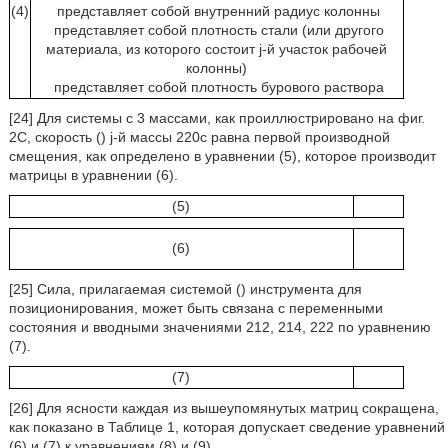
(4)
представляет собой внутренний радиус колонны
представляет собой плотность стали (или другого
материала, из которого состоит j-й участок рабочей
колонны)
представляет собой плотность бурового раствора
[24] Для системы с 3 массами, как проиллюстрировано на фиг.
2C, скорость (
) j-й массы 220c равна первой производной
смещения, как определено в уравнении (5), которое производит
матрицы в уравнении (6).
(5)
(6)
[25] Сила, прилагаемая системой (
) инструмента для
позиционирования, может быть связана с переменными
состояния и вводными значениями 212, 214, 222 по уравнению
(7).
(7)
[26] Для ясности каждая из вышеупомянутых матриц сокращена,
как показано в Таблице 1, которая допускает сведение уравнений
(6) и (7) к уравнениям (8) и (9).