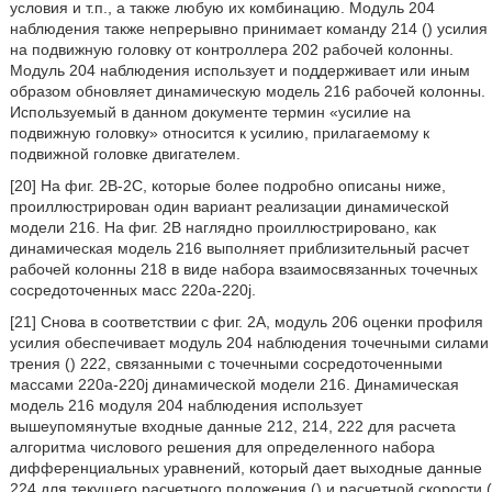
условия и т.п., а также любую их комбинацию. Модуль 204
наблюдения также непрерывно принимает команду 214 (
) усилия
на подвижную головку от контроллера 202 рабочей колонны.
Модуль 204 наблюдения использует и поддерживает или иным
образом обновляет динамическую модель 216 рабочей колонны.
Используемый в данном документе термин «усилие на
подвижную головку» относится к усилию, прилагаемому к
подвижной головке двигателем.
[20] На фиг. 2B-2C, которые более подробно описаны ниже,
проиллюстрирован один вариант реализации динамической
модели 216. На фиг. 2В наглядно проиллюстрировано, как
динамическая модель 216 выполняет приблизительный расчет
рабочей колонны 218 в виде набора взаимосвязанных точечных
сосредоточенных масс 220a-220j.
[21] Снова в соответствии с фиг. 2A, модуль 206 оценки профиля
усилия обеспечивает модуль 204 наблюдения точечными силами
трения (
) 222, связанными с точечными сосредоточенными
массами 220a-220j динамической модели 216. Динамическая
модель 216 модуля 204 наблюдения использует
вышеупомянутые входные данные 212, 214, 222 для расчета
алгоритма числового решения для определенного набора
дифференциальных уравнений, который дает выходные данные
224 для текущего расчетного положения (
) и расчетной скорости (