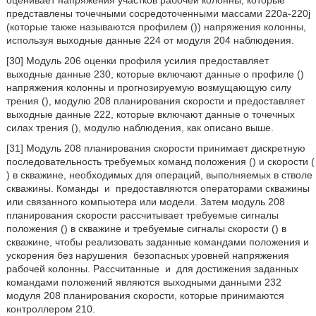
оценивает напряжения участков рабочей колонны, которые
представлены точечными сосредоточенными массами 220a-220j
(которые также называются профилем (
)) напряжения колонны,
используя выходные данные 224 от модуля 204 наблюдения.
[30] Модуль 206 оценки профиля усилия предоставляет
выходные данные 230, которые включают данные о профиле (
)
напряжения колонны и прогнозируемую возмущающую силу
трения (
), модулю 208 планирования скорости и предоставляет
выходные данные 222, которые включают данные о точечных
силах трения (
), модулю наблюдения, как описано выше.
[31] Модуль 208 планирования скорости принимает дискретную
последовательность требуемых команд положения (
) и скорости (
) в скважине, необходимых для операций, выполняемых в стволе
скважины. Команды
и
предоставляются операторами скважины
или связанного компьютера или модели. Затем модуль 208
планирования скорости рассчитывает требуемые сигналы
положения (
) в скважине и требуемые сигналы скорости (
) в
скважине, чтобы реализовать заданные командами положения и
ускорения без нарушения
безопасных уровней напряжения
рабочей колонны. Рассчитанные
и
для достижения заданных
командами положений являются выходными данными 232
модуля 208 планирования скорости, которые принимаются
контроллером 210.