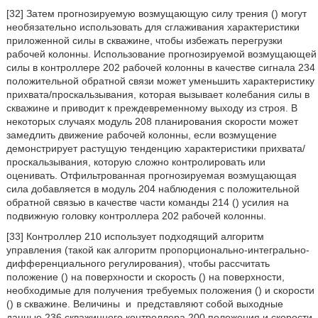
[32] Затем прогнозируемую возмущающую силу трения (
) могут
необязательно использовать для сглаживания характеристики
приложенной силы в скважине, чтобы избежать перегрузки
рабочей колонны. Использование прогнозируемой возмущающей
силы в контроллере 202 рабочей колонны в качестве сигнала 234
положительной обратной связи может уменьшить характеристику
прихвата/проскальзывания, которая вызывает колебания силы в
скважине и приводит к преждевременному выходу из строя. В
некоторых случаях модуль 208 планирования скорости может
замедлить движение рабочей колонны, если возмущение
демонстрирует растущую тенденцию характеристики прихвата/
проскальзывания, которую сложно контролировать или
оценивать. Отфильтрованная прогнозируемая возмущающая
сила добавляется в модуль 204 наблюдения с положительной
обратной связью в качестве части команды 214 (
) усилия на
подвижную головку контроллера 202 рабочей колонны.
[33] Контроллер 210 использует подходящий алгоритм
управления (такой как алгоритм пропорционально-интегрально-
дифференциального регулирования), чтобы рассчитать
положение (
) на поверхности и скорость (
) на поверхности,
необходимые для получения требуемых положения (
) и скорости
(
) в скважине. Величины
и
представляют собой выходные
данные 236 скважинного контроллера 200 положения и скорости