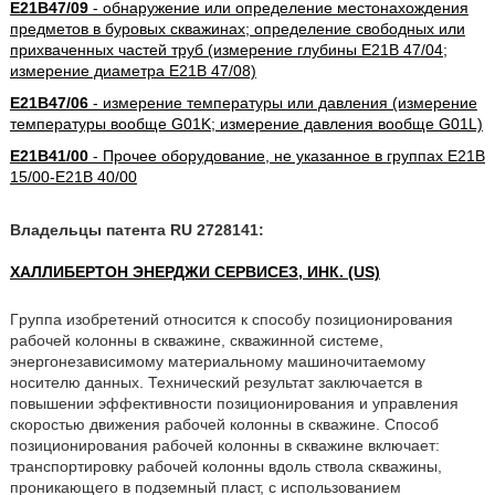
E21B47/09
- обнаружение или определение местонахождения
предметов в буровых скважинах; определение свободных или
прихваченных частей труб (измерение глубины E21B 47/04;
измерение диаметра E21B 47/08)
E21B47/06
- измерение температуры или давления (измерение
температуры вообще G01K; измерение давления вообще G01L)
E21B41/00
- Прочее оборудование, не указанное в группах E21B
15/00-E21B 40/00
Владельцы патента RU 2728141:
ХАЛЛИБЕРТОН ЭНЕРДЖИ СЕРВИСЕЗ, ИНК. (US)
Группа изобретений относится к способу позиционирования
рабочей колонны в скважине, скважинной системе,
энергонезависимому материальному машиночитаемому
носителю данных. Технический результат заключается в
повышении эффективности позиционирования и управления
скоростью движения рабочей колонны в скважине. Способ
позиционирования рабочей колонны в скважине включает:
транспортировку рабочей колонны вдоль ствола скважины,
проникающего в подземный пласт, с использованием