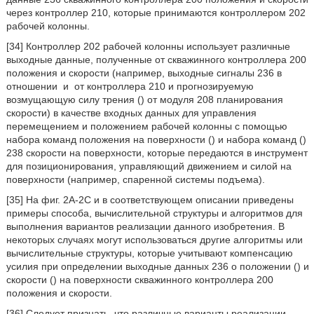
через контроллер 210, которые принимаются контроллером 202
рабочей колонны.
[34] Контроллер 202 рабочей колонны использует различные
выходные данные, полученные от скважинного контроллера 200
положения и скорости (например, выходные сигналы 236 в
отношении
и
от контроллера 210 и прогнозируемую
возмущающую силу трения (
) от модуля 208 планирования
скорости) в качестве входных данных для управления
перемещением и положением рабочей колонны с помощью
набора команд положения на поверхности (
) и набора команд (
)
238 скорости на поверхности, которые передаются в инструмент
для позиционирования, управляющий движением и силой на
поверхности (например, спаренной системы подъема).
[35] На фиг. 2A-2C и в соответствующем описании приведены
примеры способа, вычислительной структуры и алгоритмов для
выполнения вариантов реализации данного изобретения. В
некоторых случаях могут использоваться другие алгоритмы или
вычислительные структуры, которые учитывают компенсацию
усилия при определении выходные данных 236 о положении (
) и
скорости (
) на поверхности скважинного контроллера 200
положения и скорости.
[36] Следует признать, что различные варианты реализации