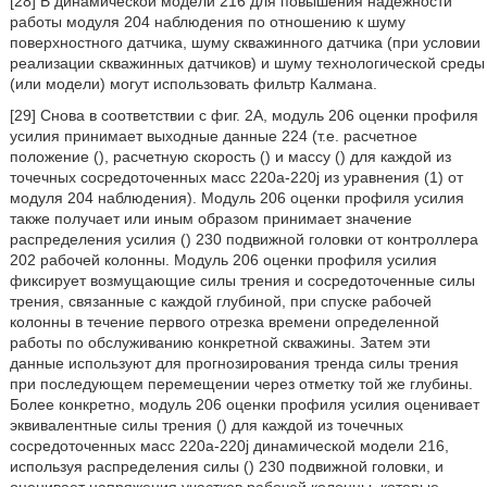
[28] В динамической модели 216 для повышения надежности
работы модуля 204 наблюдения по отношению к шуму
поверхностного датчика, шуму скважинного датчика (при условии
реализации скважинных датчиков) и шуму технологической среды
(или модели) могут использовать фильтр Калмана.
[29] Снова в соответствии с фиг. 2A, модуль 206 оценки профиля
усилия принимает выходные данные 224 (т.е. расчетное
положение (
), расчетную скорость (
) и массу (
) для каждой из
точечных сосредоточенных масс 220a-220j из уравнения (1) от
модуля 204 наблюдения). Модуль 206 оценки профиля усилия
также получает или иным образом принимает значение
распределения усилия (
) 230 подвижной головки от контроллера
202 рабочей колонны. Модуль 206 оценки профиля усилия
фиксирует возмущающие силы трения и сосредоточенные силы
трения, связанные с каждой глубиной, при спуске рабочей
колонны в течение первого отрезка времени определенной
работы по обслуживанию конкретной скважины. Затем эти
данные используют для прогнозирования тренда силы трения
при последующем перемещении через отметку той же глубины.
Более конкретно, модуль 206 оценки профиля усилия оценивает
эквивалентные силы трения (
) для каждой из точечных
сосредоточенных масс 220a-220j динамической модели 216,
используя распределения силы (
) 230 подвижной головки, и