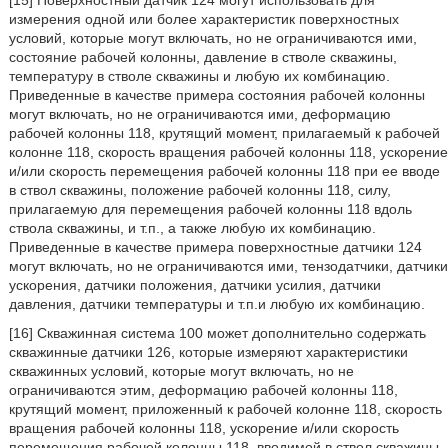
[15] Поверхностный датчик 124 могут использовать для
измерения одной или более характеристик поверхностных
условий, которые могут включать, но не ограничиваются ими,
состояние рабочей колонны, давление в стволе скважины,
температуру в стволе скважины и любую их комбинацию.
Приведенные в качестве примера состояния рабочей колонны
могут включать, но не ограничиваются ими, деформацию
рабочей колонны 118, крутящий момент, прилагаемый к рабочей
колонне 118, скорость вращения рабочей колонны 118, ускорение
и/или скорость перемещения рабочей колонны 118 при ее вводе
в ствол скважины, положение рабочей колонны 118, силу,
прилагаемую для перемещения рабочей колонны 118 вдоль
ствола скважины, и т.п., а также любую их комбинацию.
Приведенные в качестве примера поверхностные датчики 124
могут включать, но не ограничиваются ими, тензодатчики, датчики
ускорения, датчики положения, датчики усилия, датчики
давления, датчики температуры и т.п.и любую их комбинацию.
[16] Скважинная система 100 может дополнительно содержать
скважинные датчики 126, которые измеряют характеристики
скважинных условий, которые могут включать, но не
ограничиваются этим, деформацию рабочей колонны 118,
крутящий момент, приложенный к рабочей колонне 118, скорость
вращения рабочей колонны 118, ускорение и/или скорость
перемещения рабочей колонны 118, вводимой в ствол скважины,