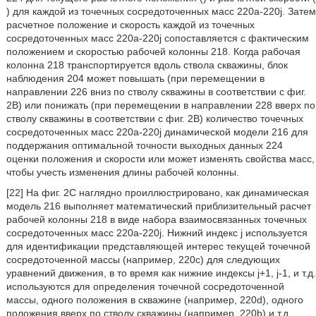
) для каждой из точечных сосредоточенных масс 220a-220j. Затем
расчетное положение и скорость каждой из точечных
сосредоточенных масс 220a-220j сопоставляется с фактическим
положением и скоростью рабочей колонны 218. Когда рабочая
колонна 218 транспортируется вдоль ствола скважины, блок
наблюдения 204 может повышать (при перемещении в
направлении 226 вниз по стволу скважины в соответствии с фиг.
2B) или понижать (при перемещении в направлении 228 вверх по
стволу скважины в соответствии с фиг. 2B) количество точечных
сосредоточенных масс 220a-220j динамической модели 216 для
поддержания оптимальной точности выходных данных 224
оценки положения и скорости или может изменять свойства масс,
чтобы учесть изменения длины рабочей колонны.
[22] На фиг. 2С наглядно проиллюстрировано, как динамическая
модель 216 выполняет математический приблизительный расчет
рабочей колонны 218 в виде набора взаимосвязанных точечных
сосредоточенных масс 220a-220j. Нижний индекс j используется
для идентификации представляющей интерес текущей точечной
сосредоточенной массы (например, 220c) для следующих
уравнений движения, в то время как нижние индексы j+1, j-1, и т.д.
используются для определения точечной сосредоточенной
массы, одного положения в скважине (например, 220d), одного
положения вверх по стволу скважины (например, 220b) и т.д.