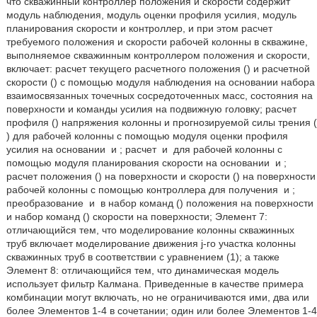
что скважинный контроллер положения и скорости содержит
модуль наблюдения, модуль оценки профиля усилия, модуль
планирования скорости и контроллер, и при этом расчет
требуемого положения и скорости рабочей колонны в скважине,
выполняемое скважинным контроллером положения и скорости,
включает: расчет текущего расчетного положения (
) и расчетной
скорости (
) с помощью модуля наблюдения на основании набора
взаимосвязанных точечных сосредоточенных масс, состояния на
поверхности и команды усилия на подвижную головку; расчет
профиля (
) напряжения колонны и прогнозируемой силы трения (
) для рабочей колонны с помощью модуля оценки профиля
усилия на основании
и
; расчет
и
для рабочей колонны с
помощью модуля планирования скорости на основании
и
;
расчет положения (
) на поверхности и скорости (
) на поверхности
рабочей колонны с помощью контроллера для получения
и
;
преобразование
и
в набор команд (
) положения на поверхности
и набор команд (
) скорости на поверхности; Элемент 7:
отличающийся тем, что моделирование колонны скважинных
труб включает моделирование движения j-го участка колонны
скважинных труб в соответствии с уравнением (1); а также
Элемент 8: отличающийся тем, что динамическая модель
использует фильтр Калмана. Приведенные в качестве примера
комбинации могут включать, но не ограничиваются ими, два или
более Элементов 1-4 в сочетании; один или более Элементов 1-4