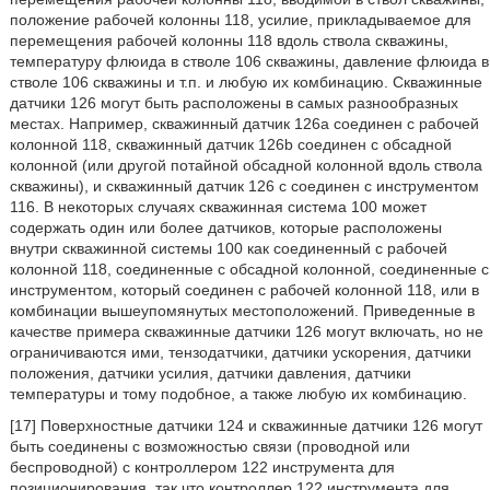
положение рабочей колонны 118, усилие, прикладываемое для
перемещения рабочей колонны 118 вдоль ствола скважины,
температуру флюида в стволе 106 скважины, давление флюида в
стволе 106 скважины и т.п. и любую их комбинацию. Скважинные
датчики 126 могут быть расположены в самых разнообразных
местах. Например, скважинный датчик 126а соединен с рабочей
колонной 118, скважинный датчик 126b соединен с обсадной
колонной (или другой потайной обсадной колонной вдоль ствола
скважины), и скважинный датчик 126 с соединен с инструментом
116. В некоторых случаях скважинная система 100 может
содержать один или более датчиков, которые расположены
внутри скважинной системы 100 как соединенный с рабочей
колонной 118, соединенные с обсадной колонной, соединенные с
инструментом, который соединен с рабочей колонной 118, или в
комбинации вышеупомянутых местоположений. Приведенные в
качестве примера скважинные датчики 126 могут включать, но не
ограничиваются ими, тензодатчики, датчики ускорения, датчики
положения, датчики усилия, датчики давления, датчики
температуры и тому подобное, а также любую их комбинацию.
[17] Поверхностные датчики 124 и скважинные датчики 126 могут
быть соединены с возможностью связи (проводной или
беспроводной) с контроллером 122 инструмента для
позиционирования, так что контроллер 122 инструмента для