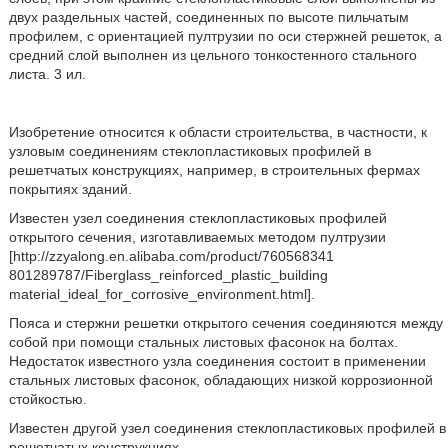
двух раздельных частей, соединенных по высоте пильчатым
профилем, с ориентацией пултрузии по оси стержней решеток, а
средний слой выполнен из цельного тонкостенного стального
листа. 3 ил.
Изобретение относится к области строительства, в частности, к
узловым соединениям стеклопластиковых профилей в
решетчатых конструкциях, например, в строительных фермах
покрытиях зданий.
Известен узел соединения стеклопластиковых профилей
открытого сечения, изготавливаемых методом пултрузии
[http://zzyalong.en.alibaba.com/product/760568341
801289787/Fiberglass_reinforced_plastic_building
material_ideal_for_corrosive_environment.html].
Пояса и стержни решетки открытого сечения соединяются между
собой при помощи стальных листовых фасонок на болтах.
Недостаток известного узла соединения состоит в применении
стальных листовых фасонок, обладающих низкой коррозионной
стойкостью.
Известен другой узел соединения стеклопластиковых профилей в
решетчатых конструкциях