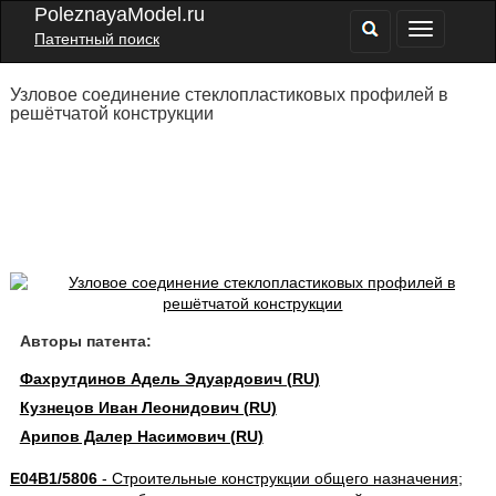
PoleznayaModel.ru
Патентный поиск
Узловое соединение стеклопластиковых профилей в
решётчатой конструкции
Авторы патента:
Фахрутдинов Адель Эдуардович (RU)
Кузнецов Иван Леонидович (RU)
Арипов Далер Насимович (RU)
E04B1/5806
- Строительные конструкции общего назначения;