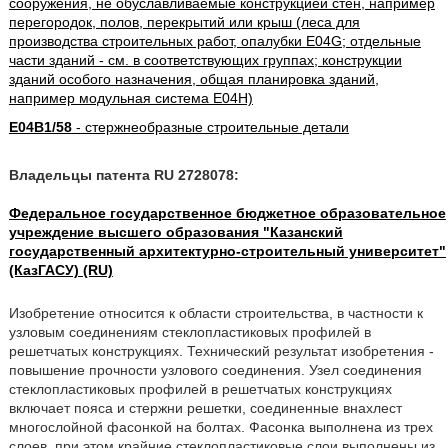
сооружения, не обуславливаемые конструкцией стен, например
перегородок, полов, перекрытий или крыш (леса для
производства строительных работ, опалубки E04G; отдельные
части зданий - см. в соответствующих группах; конструкции
зданий особого назначения, общая планировка зданий,
например модульная система E04H)
E04B1/58
- стержнеобразные строительные детали
Владельцы патента RU 2728078:
Федеральное государственное бюджетное образовательное
учреждение высшего образования "Казанский
государственный архитектурно-строительный университет"
(КазГАСУ) (RU)
Изобретение относится к области строительства, в частности к
узловым соединениям стеклопластиковых профилей в
решетчатых конструкциях. Технический результат изобретения -
повышение прочности узлового соединения. Узел соединения
стеклопластиковых профилей в решетчатых конструкциях
включает пояса и стержни решетки, соединенные внахлест
многослойной фасонкой на болтах. Фасонка выполнена из трех
слоев, при этом крайние стеклопластиковые слои выполнены из