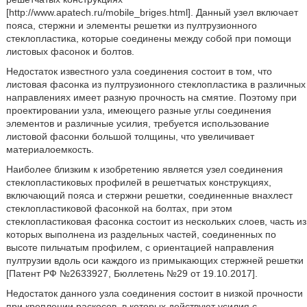
[http://www.apatech.ru/mobile_briges.html]. Данный узел включает
пояса, стержни и элементы решетки из пултрузионного
стеклопластика, которые соединены между собой при помощи
листовых фасонок и болтов.
Недостаток известного узла соединения состоит в том, что
листовая фасонка из пултрузионного стеклопластика в различных
направлениях имеет разную прочность на смятие. Поэтому при
проектировании узла, имеющего разные углы соединения
элементов и различные усилия, требуется использование
листовой фасонки большой толщины, что увеличивает
материалоемкость.
Наиболее близким к изобретению является узел соединения
стеклопластиковых профилей в решетчатых конструкциях,
включающий пояса и стержни решетки, соединенные внахлест
стеклопластиковой фасонкой на болтах, при этом
стеклопластиковая фасонка состоит из нескольких слоев, часть из
которых выполнена из раздельных частей, соединенных по
высоте пильчатым профилем, с ориентацией направления
пултрузии вдоль оси каждого из примыкающих стержней решетки
[Патент РФ №2633927, Бюллетень №29 от 19.10.2017].
Недостаток данного узла соединения состоит в низкой прочности
при креплении раскосов, в которых действуют усилия с