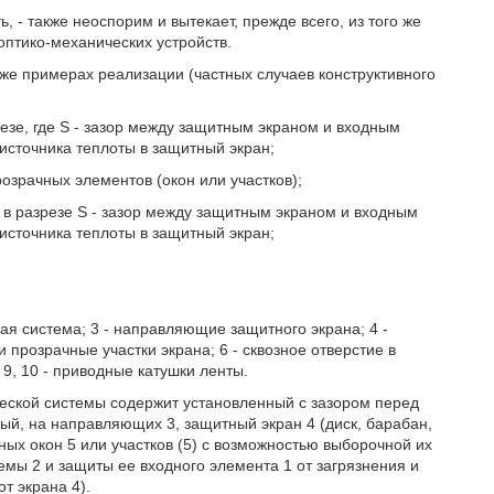
- также неоспорим и вытекает, прежде всего, из того же
оптико-механических устройств.
е примерах реализации (частных случаев конструктивного
зрезе, где S - зазор между защитным экраном и входным
 источника теплоты в защитный экран;
прозрачных элементов (окон или участков);
у в разрезе S - зазор между защитным экраном и входным
 источника теплоты в защитный экран;
кая система; 3 - направляющие защитного экрана; 4 -
ки прозрачные участки экрана; 6 - сквозное отверстие в
; 9, 10 - приводные катушки ленты.
еской системы содержит установленный с зазором перед
ый, на направляющих 3, защитный экран 4 (диск, барабан,
чных окон 5 или участков (5) с возможностью выборочной их
мы 2 и защиты ее входного элемента 1 от загрязнения и
т экрана 4).