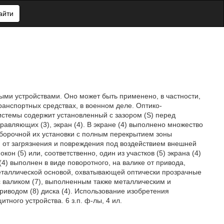
айти
ыми устройствами. Оно может быть применено, в частности,
ранспортных средствах, в военном деле. Оптико-
истемы содержит установленный с зазором (S) перед
равляющих (3), экран (4). В экране (4) выполнено множество
выборочной их установки с полным перекрытием зоны
) от загрязнения и повреждения под воздействием внешней
он (5) или, соответственно, один из участков (5) экрана (4)
(4) выполнен в виде поворотного, на валике от привода,
 металлической основой, охватывающей оптически прозрачные
с валиком (7), выполненным также металлическим и
риводом (8) диска (4). Использование изобретения
ного устройства. 6 з.п. ф-лы, 4 ил.