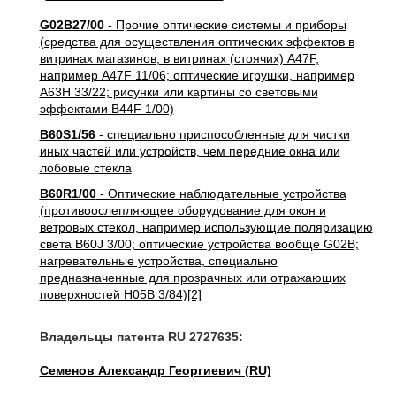
G02B27/00
- Прочие оптические системы и приборы
(средства для осуществления оптических эффектов в
витринах магазинов, в витринах (стоячих) A47F,
например A47F 11/06; оптические игрушки, например
A63H 33/22; рисунки или картины со световыми
эффектами B44F 1/00)
B60S1/56
- специально приспособленные для чистки
иных частей или устройств, чем передние окна или
лобовые стекла
B60R1/00
- Оптические наблюдательные устройства
(противоослепляющее оборудование для окон и
ветровых стекол, например использующие поляризацию
света B60J 3/00; оптические устройства вообще G02B;
нагревательные устройства, специально
предназначенные для прозрачных или отражающих
поверхностей H05B 3/84)[2]
Владельцы патента RU 2727635:
Семенов Александр Георгиевич (RU)