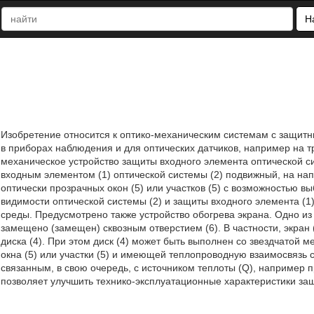
Н
Изобретение относится к оптико-механическим системам с защитн
в приборах наблюдения и для оптических датчиков, например на т
механическое устройство защиты входного элемента оптической с
входным элементом (1) оптической системы (2) подвижный, на нап
оптически прозрачных окон (5) или участков (5) с возможностью 
видимости оптической системы (2) и защиты входного элемента (1
среды. Предусмотрено также устройство обогрева экрана. Одно из ок
замещено (замещен) сквозным отверстием (6). В частности, экран 
диска (4). При этом диск (4) может быть выполнен со звездчатой
окна (5) или участки (5) и имеющей теплопроводную взаимосвязь 
связанным, в свою очередь, с источником теплоты (Q), например п
позволяет улучшить технико-эксплуатационные характеристики защит