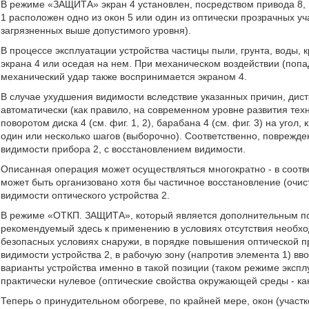
В режиме «ЗАЩИТА» экран 4 установлен, посредством привода 8,
1 расположен одно из окон 5 или один из оптически прозрачных уча
загрязненных выше допустимого уровня).
В процессе эксплуатации устройства частицы пыли, грунта, воды, к
экрана 4 или оседая на нем. При механическом воздействии (попадан
механический удар также воспринимается экраном 4.
В случае ухудшения видимости вследствие указанных причин, дис
автоматически (как правило, на современном уровне развития техн
поворотом диска 4 (см. фиг. 1, 2), барабана 4 (см. фиг. 3) на угол
один или несколько шагов (выборочно). Соответственно, поврежден
видимости прибора 2, с восстановлением видимости.
Описанная операция может осуществляться многократно - в соответ
может быть организовано хотя бы частичное восстановление (очист
видимости оптического устройства 2.
В режиме «ОТКП. ЗАЩИТА», который является дополнительным по
рекомендуемый здесь к применению в условиях отсутствия необхо
безопасных условиях снаружи, в порядке повышения оптической пр
видимости устройства 2, в рабочую зону (напротив элемента 1) вво
варианты устройства именно в такой позиции (таком режиме экспл
практически нулевое (оптические свойства окружающей среды - ка
Теперь о принудительном обогреве, по крайней мере, окон (участко