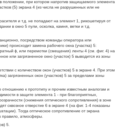
 в положении, при котором напротив защищаемого элемента
стков (5) экрана 4 (из числа не разрушенных или не
расителя и т.д. не попадают на элемент 1, рикошетируя от
ии в окно 5 пули, осколка, камня, ветки и т.д.
танционно, посредством команды оператора или
ики) происходит замена рабочего окна (участка) 5:
, кратный ϕ, или перемотки (смещения) ленты 4 (см. фиг. 4) на
ное или загрязненное окно (участок) 5 выводится из зоны
ствии с количеством окон (участков) 5 в экране 4. При этом
ка) загрязненных окон (участков) 5 за пределами зоны
 отношению к прототипу и прочим известным аналогам и
димости в защите элемента 1 - при благоприятных,
озрачности (снижения оптического сопротивления) в зоне
дят сквозное отверстие 6 в экране 4 (на фиг. 1-4 показаны
уатации). Тогда оптическое сопротивление от экрана
к правило, атмосферы.
в) 5.