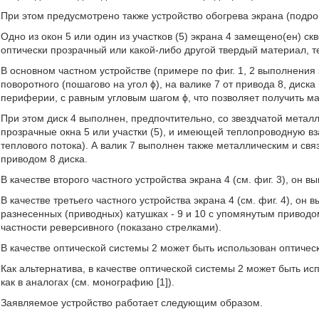
При этом предусмотрено также устройство обогрева экрана (подро
Одно из окон 5 или один из участков (5) экрана 4 замещено(ен) ск
оптически прозрачный или какой-либо другой твердый материал, т
В основном частном устройстве (примере по фиг. 1, 2 выполнения 
поворотного (пошагово на угол ϕ), на валике 7 от привода 8, диска
периферии, с равным угловым шагом ϕ, что позволяет получить ма
При этом диск 4 выполнен, предпочтительно, со звездчатой мета
прозрачные окна 5 или участки (5), и имеющей теплопроводную вз
теплового потока). А валик 7 выполнен также металлическим и связ
приводом 8 диска.
В качестве второго частного устройства экрана 4 (см. фиг. 3), он в
В качестве третьего частного устройства экрана 4 (см. фиг. 4), он
разнесенных (приводных) катушках - 9 и 10 с упомянутым приводо
частности реверсивного (показано стрелками).
В качестве оптической системы 2 может быть использован оптический
Как альтернатива, в качестве оптической системы 2 может быть ис
как в аналогах (см. монографию [1]).
Заявляемое устройство работает следующим образом.