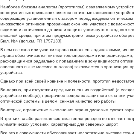
Наиболее близким аналогом (прототипом) к заявляемому устройст
конструктивных признаков является оптико-механическое устройст
содержащее установленный с зазором перед входным оптическим 
множеством оптически прозрачных окон или участков с возможнос
видимости оптического датчика и защиты упомянутого входного эл
внешней среды, при этом предусмотрено также устройство обогрев
Бюл. №4 (доп.см. FR 1757133].
В нем все окна или участки экрана выполнены одинаковыми, из тве
экрана обеспечивается нитями-теплопроводами или резисторами, 
расходящимися радиально с попаданием в зону видимости оптики д
описанного выше массива аналогов) заключается в организации пр
устройства.
Однако при всей своей новизне и полезности, прототип недостато
Во-первых, при отсутствии вредных внешних воздействий (а следо
устройстве вообще), прозрачное вещество защитного окна или уча
оптической системы в целом, снижая качество его работы.
Во-вторых, ограничение выполнения экрана дисковым сужает вари
В-третьих, слабо развитая система теплопроводов не отвечает п
климатических условиях, характерных для северных широт.
Все это в совокупности обусловливает недостаточно высокие техн