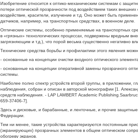
Изобретение относится к оптико-механическим системам с защит
потери оптической прозрачности под воздействием таких внешних 
воздействие, красители, излучение и т.д. Оно может быть примене
датчиков, например, на транспортных средствах, в военном деле.
Оптические системы, особенно применяемые на транспортных сред
в «грязных» технологических процессах, подвержены вредным вн
загрязняющим и т.д.), что порой весьма существенно негативно вл
Технические средства борьбы и профилактики этого явления можн
- основанные на концепции очистки входного оптического элемент
- основанные на концепции оперативной замены прозрачного опт
системы.
Наиболее полно спектр устройств второй группы, в приложении, г
наблюдения, собран и описан в авторской монографии [1. Алексан
средств наблюдения. - LAP LAMBERT Academic Publishing.Saarbrucken
659-37406-7].
Здесь и дисковые, и барабанные, и ленточные, и прочие защитные
Федерации.
Тем ни менее, такие устройства характеризуются постоянным при
(экранирующих) прозрачных элементов в общем оптическом сопро
обогреву экранов.