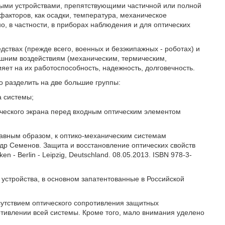
ными устройствами, препятствующими частичной или полной
факторов, как осадки, температура, механическое
но, в частности, в приборах наблюдения и для оптических
ствах (прежде всего, военных и безэкипажных - роботах) и
ешним воздействиям (механическим, термическим,
ияет на их работоспособность, надежность, долговечность.
о разделить на две большие группы:
а системы;
ического экрана перед входным оптическим элементом
лавным образом, к оптико-механическим системам
др Семенов. Защита и восстановление оптических свойств
 - Berlin - Leipzig, Deutschland. 08.05.2013. ISBN 978-3-
 устройства, в основном запатентованные в Российской
сутствием оптического сопротивления защитных
тивлении всей системы. Кроме того, мало внимания уделено