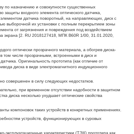
ву по назначению и совокупности существенных
во защиты входного элемента оптического датчика,
элементом датчика поворотный, на направляющих, диск с
тью выборочной их установки с полным перекрытием зоны
емента от загрязнения и повреждения под воздействием
а экрана [2. RU 2018127418, МПК B60R 1/00, 31.01.2020,
рдого оптически прозрачного материала, а обогрев диска-
в том числе прозрачными, встроенными в диск и
атчика. Оригинальность прототипа (как отличие от
ивода диска в виде электромагнитного индукционного
чно совершенен в силу следующих недостатков.
вательно, при временном отсутствии надобности в защитном
стка диска несколько ухудшает оптические свойства
анты компоновок таких устройств в конкретных применениях.
отребностям устройств, функционирующих в суровых
ико-эксплуатационные характеристики (ТЭХ) прототипа как