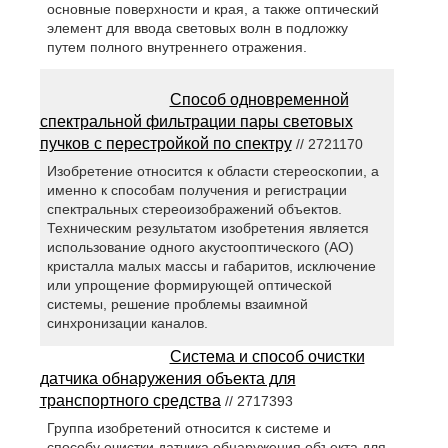
основные поверхности и края, а также оптический
элемент для ввода световых волн в подложку
путем полного внутреннего отражения.
Способ одновременной
спектральной фильтрации пары световых
пучков с перестройкой по спектру
// 2721170
Изобретение относится к области стереоскопии, а
именно к способам получения и регистрации
спектральных стереоизображений объектов.
Техническим результатом изобретения является
использование одного акустооптического (АО)
кристалла малых массы и габаритов, исключение
или упрощение формирующей оптической
системы, решение проблемы взаимной
синхронизации каналов.
Система и способ очистки
датчика обнаружения объекта для
транспортного средства
// 2717393
Группа изобретений относится к системе и
способу очистки датчика обнаружения объекта для