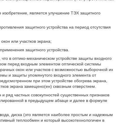
е изобретение, является улучшение ТЭХ защитного
противления защитного устройства на период отсутствия
окон или участков экрана;
применения защитного устройства.
 что в оптико-механическом устройстве защиты входного
ором перед входным элементом оптической системы
рачных окон или участков с возможностью выборочной их
емы и защиты упомянутого входного элемента от
редусмотренном при этом устройстве обогрева экрана,
стков экрана замещено(ен) сквозным отверстием.
 и ряд частных совокупностей существенных признаков
мулированной в предыдущем абзаце и далее в формуле
ривода, диска (это является наиболее простым и надежным
ктивный теплообмен и который высокотехнологичен в