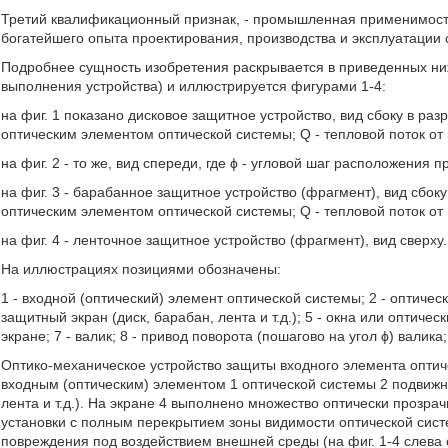
Третий квалификационный признак, - промышленная применимость, 
богатейшего опыта проектирования, производства и эксплуатации 
Подробнее сущность изобретения раскрывается в приведенных ниж
выполнения устройства) и иллюстрируется фигурами 1-4:
на фиг. 1 показано дисковое защитное устройство, вид сбоку в ра
оптическим элементом оптической системы; Q - тепловой поток от
на фиг. 2 - то же, вид спереди, где ϕ - угловой шаг расположения 
на фиг. 3 - барабанное защитное устройство (фрагмент), вид сбок
оптическим элементом оптической системы; Q - тепловой поток от
на фиг. 4 - ленточное защитное устройство (фрагмент), вид сверху.
На иллюстрациях позициями обозначены:
1 - входной (оптический) элемент оптической системы; 2 - оптичес
защитный экран (диск, барабан, лента и т.д.); 5 - окна или оптичес
экране; 7 - валик; 8 - привод поворота (пошагово на угол ϕ) валика
Оптико-механическое устройство защиты входного элемента оптич
входным (оптическим) элементом 1 оптической системы 2 подвижн
лента и т.д.). На экране 4 выполнено множество оптически прозра
установки с полным перекрытием зоны видимости оптической систе
повреждения под воздействием внешней среды (на фиг. 1-4 слева о