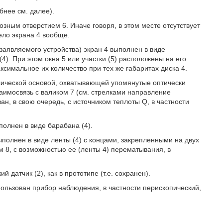
бнее см. далее).
возным отверстием 6. Иначе говоря, в этом месте отсутствует
ело экрана 4 вообще.
заявляемого устройства) экран 4 выполнен в виде
 (4). При этом окна 5 или участки (5) расположены на его
ксимальное их количество при тех же габаритах диска 4.
ллической основой, охватывающей упомянутые оптически
аимосвязь с валиком 7 (см. стрелками направление
ан, в свою очередь, с источником теплоты Q, в частности
ыполнен в виде барабана (4).
 выполнен в виде ленты (4) с концами, закрепленными на двух
м 8, с возможностью ее (ленты 4) перематывания, в
 датчик (2), как в прототипе (т.е. сохранен).
пользован прибор наблюдения, в частности перископический,