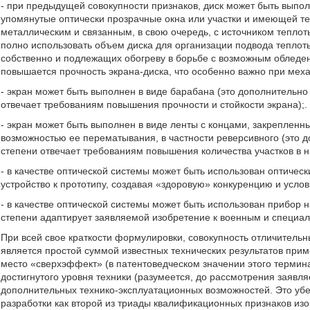
- при предыдущей совокупности признаков, диск может быть выпо
упомянутые оптически прозрачные окна или участки и имеющей т
металлическим и связанным, в свою очередь, с источником теплот
полно использовать объем диска для организации подвода теплот
собственно и подлежащих обогреву в борьбе с возможным обледе
повышается прочность экрана-диска, что особенно важно при меха
- экран может быть выполнен в виде барабана (это дополнительн
отвечает требованиям повышения прочности и стойкости экрана);.
- экран может быть выполнен в виде ленты с концами, закрепленн
возможностью ее перематывания, в частности реверсивного (это
степени отвечает требованиям повышения количества участков в н
- в качестве оптической системы может быть использован оптичес
устройство к прототипу, создавая «здоровую» конкуренцию и услов
- в качестве оптической системы может быть использован прибор 
степени адаптирует заявляемой изобретение к военным и специал
При всей свое краткости формулировки, совокупность отличительн
является простой суммой известных технических результатов при
место «сверхэффект» (в патентоведческом значении этого термин
достигнутого уровня техники (разумеется, до рассмотрения заявл
дополнительных технико-эксплуатационных возможностей. Это уб
разработки как второй из триады квалификационных признаков из