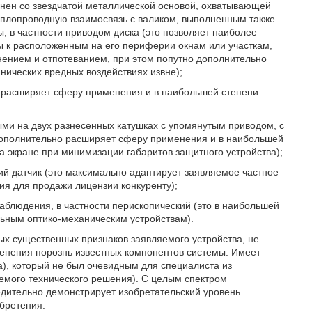
лнен со звездчатой металлической основой, охватывающей
еплопроводную взаимосвязь с валиком, выполненным также
ы, в частности приводом диска (это позволяет наиболее
ы к расположенным на его периферии окнам или участкам,
нением и отпотеванием, при этом попутно дополнительно
нических вредных воздействиях извне);
о расширяет сферу применения и в наибольшей степени
ыми на двух разнесенных катушках с упомянутым приводом, с
 дополнительно расширяет сферу применения и в наибольшей
а экране при минимизации габаритов защитного устройства);
кий датчик (это максимально адаптирует заявляемое частное
ия для продажи лицензии конкуренту);
наблюдения, в частности перископический (это в наибольшей
ьным оптико-механическим устройствам).
ых существенных признаков заявляемого устройства, не
менения порознь известных компонентов системы. Имеет
а), который не был очевидным для специалиста из
яемого технического решения). С целым спектром
едительно демонстрирует изобретательский уровень
обретения.