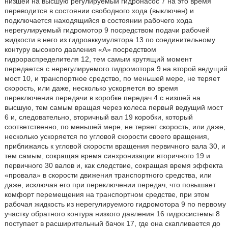
низшей на высшую регулируемый гидронасос 7 на это время
переводится в состоянии свободного хода (выключен) и
подключается находящийся в состоянии рабочего хода
нерегулируемый гидромотор 9 посредством подачи рабочей
жидкости в него из гидроаккумулятора 13 по соединительному
контуру высокого давления «А» посредством
гидрораспределителя 12, тем самым крутящий момент
передается с нерегулируемого гидромотора 9 на второй ведущий
мост 10, и транспортное средство, по меньшей мере, не теряет
скорость, или даже, несколько ускоряется во время
переключения передачи в коробке передач 4 с низшей на
высшую, тем самым вращая через колеса первый ведущий мост
6 и, следовательно, вторичный вал 19 коробки, который
соответственно, по меньшей мере, не теряет скорость, или даже,
несколько ускоряется по угловой скорости своего вращения,
приближаясь к угловой скорости вращения первичного вала 30, и
тем самым, сокращая время синхронизации вторичного 19 и
первичного 30 валов и, как следствие, сокращая время эффекта
«провала» в скорости движения транспортного средства, или
даже, исключая его при переключении передач, что повышает
комфорт перемещения на транспортном средстве, при этом
рабочая жидкость из нерегулируемого гидромотора 9 по первому
участку обратного контура низкого давления 16 гидросистемы 8
поступает в расширительный бачок 17, где она скапливается до