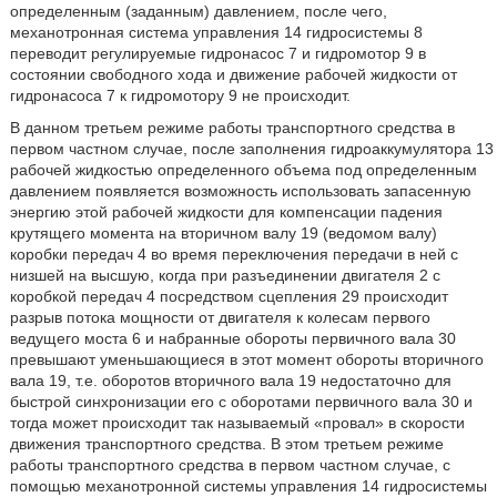
определенным (заданным) давлением, после чего,
механотронная система управления 14 гидросистемы 8
переводит регулируемые гидронасос 7 и гидромотор 9 в
состоянии свободного хода и движение рабочей жидкости от
гидронасоса 7 к гидромотору 9 не происходит.
В данном третьем режиме работы транспортного средства в
первом частном случае, после заполнения гидроаккумулятора 13
рабочей жидкостью определенного объема под определенным
давлением появляется возможность использовать запасенную
энергию этой рабочей жидкости для компенсации падения
крутящего момента на вторичном валу 19 (ведомом валу)
коробки передач 4 во время переключения передачи в ней с
низшей на высшую, когда при разъединении двигателя 2 с
коробкой передач 4 посредством сцепления 29 происходит
разрыв потока мощности от двигателя к колесам первого
ведущего моста 6 и набранные обороты первичного вала 30
превышают уменьшающиеся в этот момент обороты вторичного
вала 19, т.е. оборотов вторичного вала 19 недостаточно для
быстрой синхронизации его с оборотами первичного вала 30 и
тогда может происходит так называемый «провал» в скорости
движения транспортного средства. В этом третьем режиме
работы транспортного средства в первом частном случае, с
помощью механотронной системы управления 14 гидросистемы