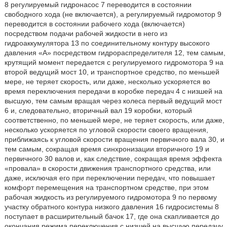
8 регулируемый гидронасос 7 переводится в состоянии
свободного хода (не включается), а регулируемый гидромотор 9
переводится в состоянии рабочего хода (включается)
посредством подачи рабочей жидкости в него из
гидроаккумулятора 13 по соединительному контуру высокого
давления «А» посредством гидрораспределителя 12, тем самым,
крутящий момент передается с регулируемого гидромотора 9 на
второй ведущий мост 10, и транспортное средство, по меньшей
мере, не теряет скорость, или даже, несколько ускоряется во
время переключения передачи в коробке передач 4 с низшей на
высшую, тем самым вращая через колеса первый ведущий мост
6 и, следовательно, вторичный вал 19 коробки, который
соответственно, по меньшей мере, не теряет скорость, или даже,
несколько ускоряется по угловой скорости своего вращения,
приближаясь к угловой скорости вращения первичного вала 30, и
тем самым, сокращая время синхронизации вторичного 19 и
первичного 30 валов и, как следствие, сокращая время эффекта
«провала» в скорости движения транспортного средства, или
даже, исключая его при переключении передач, что повышает
комфорт перемещения на транспортном средстве, при этом
рабочая жидкость из регулируемого гидромотора 9 по первому
участку обратного контура низкого давления 16 гидросистемы 8
поступает в расширительный бачок 17, где она скапливается до
окончания режима переключения с низшей на высшую передачу,