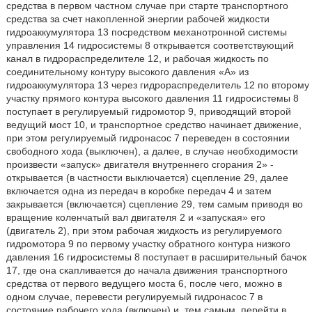
средства в первом частном случае при старте транспортного
средства за счет накопленной энергии рабочей жидкости
гидроаккумулятора 13 посредством механотронной системы
управления 14 гидросистемы 8 открывается соответствующий
канал в гидрораспределителе 12, и рабочая жидкость по
соединительному контуру высокого давления «А» из
гидроаккумулятора 13 через гидрораспределитель 12 по второму
участку прямого контура высокого давления 11 гидросистемы 8
поступает в регулируемый гидромотор 9, приводящий второй
ведущий мост 10, и транспортное средство начинает движение,
при этом регулируемый гидронасос 7 переведен в состоянии
свободного хода (выключен), а далее, в случае необходимости
произвести «запуск» двигателя внутреннего сгорания 2» -
открывается (в частности выключается) сцепление 29, далее
включается одна из передач в коробке передач 4 и затем
закрывается (включается) сцепление 29, тем самым приводя во
вращение коленчатый вал двигателя 2 и «запуская» его
(двигатель 2), при этом рабочая жидкость из регулируемого
гидромотора 9 по первому участку обратного контура низкого
давления 16 гидросистемы 8 поступает в расширительный бачок
17, где она скапливается до начала движения транспортного
средства от первого ведущего моста 6, после чего, можно в
одном случае, перевести регулируемый гидронасос 7 в
состояние рабочего хода (включен) и, тем самым, перейти в