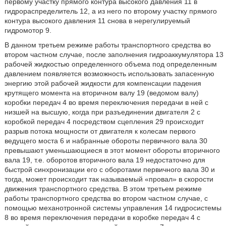
первому участку прямого контура высокого давления 11 в
гидрораспределитель 12, а из него по второму участку прямого
контура высокого давления 11 снова в нерегулируемый
гидромотор 9.
В данном третьем режиме работы транспортного средства во
втором частном случае, после заполнения гидроаккумулятора 13
рабочей жидкостью определенного объема под определенным
давлением появляется возможность использовать запасенную
энергию этой рабочей жидкости для компенсации падения
крутящего момента на вторичном валу 19 (ведомом валу)
коробки передач 4 во время переключения передачи в ней с
низшей на высшую, когда при разъединении двигателя 2 с
коробкой передач 4 посредством сцепления 29 происходит
разрыв потока мощности от двигателя к колесам первого
ведущего моста 6 и набранные обороты первичного вала 30
превышают уменьшающиеся в этот момент обороты вторичного
вала 19, т.е. оборотов вторичного вала 19 недостаточно для
быстрой синхронизации его с оборотами первичного вала 30 и
тогда, может происходит так называемый «провал» в скорости
движения транспортного средства. В этом третьем режиме
работы транспортного средства во втором частном случае, с
помощью механотронной системы управления 14 гидросистемы
8 во время переключения передачи в коробке передач 4 с