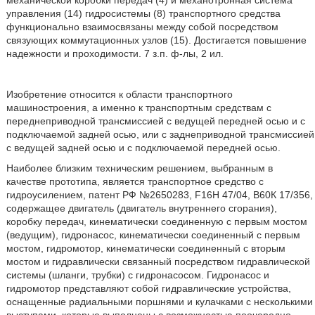
механической коробки передач (4) и механотронная система
управления (14) гидросистемы (8) транспортного средства
функционально взаимосвязаны между собой посредством
связующих коммутационных узлов (15). Достигается повышение
надежности и проходимости. 7 з.п. ф-лы, 2 ил.
Изобретение относится к области транспортного
машиностроения, а именно к транспортным средствам с
переднеприводной трансмиссией с ведущей передней осью и с
подключаемой задней осью, или с заднеприводной трансмиссией
с ведущей задней осью и с подключаемой передней осью.
Наиболее близким техническим решением, выбранным в
качестве прототипа, является транспортное средство с
гидроусилением, патент РФ №2650283, F16H 47/04, В60К 17/356,
содержащее двигатель (двигатель внутреннего сгорания),
коробку передач, кинематически соединенную с первым мостом
(ведущим), гидронасос, кинематически соединенный с первым
мостом, гидромотор, кинематически соединенный с вторым
мостом и гидравлически связанный посредством гидравлической
системы (шланги, трубки) с гидронасосом. Гидронасос и
гидромотор представляют собой гидравлические устройства,
оснащенные радиальными поршнями и кулачками с несколькими