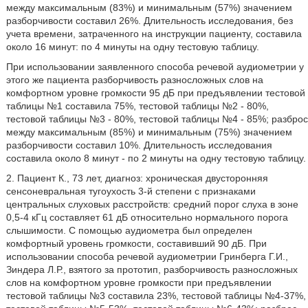
между максимальным (83%) и минимальным (57%) значением
разборчивости составил 26%. Длительность исследования, без
учета времени, затраченного на инструкции пациенту, составила
около 16 минут: по 4 минуты на одну тестовую таблицу.
При использовании заявленного способа речевой аудиометрии у
этого же пациента разборчивость разносложных слов на
комфортном уровне громкости 95 дБ при предъявлении тестовой
таблицы №1 составила 75%, тестовой таблицы №2 - 80%,
тестовой таблицы №3 - 80%, тестовой таблицы №4 - 85%; разброс
между максимальным (85%) и минимальным (75%) значением
разборчивости составил 10%. Длительность исследования
составила около 8 минут - по 2 минуты на одну тестовую таблицу.
2. Пациент К., 73 лет, диагноз: хроническая двусторонняя
сенсоневральная тугоухость 3-й степени с признаками
центральных слуховых расстройств: средний порог слуха в зоне
0,5-4 кГц составляет 61 дБ относительно нормального порога
слышимости. С помощью аудиометра был определен
комфортный уровень громкости, составивший 90 дБ. При
использовании способа речевой аудиометрии Гринберга Г.И.,
Зиндера Л.Р., взятого за прототип, разборчивость разносложных
слов на комфортном уровне громкости при предъявлении
тестовой таблицы №3 составила 23%, тестовой таблицы №4-37%,