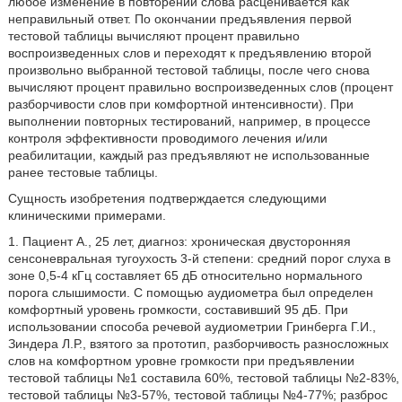
любое изменение в повторении слова расценивается как
неправильный ответ. По окончании предъявления первой
тестовой таблицы вычисляют процент правильно
воспроизведенных слов и переходят к предъявлению второй
произвольно выбранной тестовой таблицы, после чего снова
вычисляют процент правильно воспроизведенных слов (процент
разборчивости слов при комфортной интенсивности). При
выполнении повторных тестирований, например, в процессе
контроля эффективности проводимого лечения и/или
реабилитации, каждый раз предъявляют не использованные
ранее тестовые таблицы.
Сущность изобретения подтверждается следующими
клиническими примерами.
1. Пациент А., 25 лет, диагноз: хроническая двусторонняя
сенсоневральная тугоухость 3-й степени: средний порог слуха в
зоне 0,5-4 кГц составляет 65 дБ относительно нормального
порога слышимости. С помощью аудиометра был определен
комфортный уровень громкости, составивший 95 дБ. При
использовании способа речевой аудиометрии Гринберга Г.И.,
Зиндера Л.Р., взятого за прототип, разборчивость разносложных
слов на комфортном уровне громкости при предъявлении
тестовой таблицы №1 составила 60%, тестовой таблицы №2-83%,
тестовой таблицы №3-57%, тестовой таблицы №4-77%; разброс