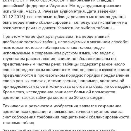
2014 [ГОСТ Р ИСО 8253-3-2014: Национальный стандарт
российской федерации. Акустика. Методы аудиометрических
испытаний. Часть 3. Речевая аудиометрия. Дата введения:
01.12.2015]: все тестовые таблицы речевого материала должны
быть перцептивно сбалансированы, т.е. результат испытания на
восприятие речи не должен зависеть от выбора таблицы.
При этом многие факторы указывают на перцептивный
дисбаланс тестовых таблиц, используемых в указанном способе:
некоторые тестовые таблицы включают слова, редко
используемые в современном русском языке, что ведет к
трудностям распознавания; списки не сбалансированы по
представленным частям речи; таблицы содержат разное число
слов с определенным количеством слогов; слова в каждом списке
предъявляются в произвольном порядке; порядок предъявления
слов в разных списках, с точки зрения, например, частеречной
принадлежности слов и количества слогов в словах, не совпадает.
Кроме того, исследование занимает большой промежуток
времени, так как таблицы состоят из 30 слов каждая.
Техническим результатом изобретения является сокращение
времени исследования и повышение точности диагностики за
счет соблюдения требования перцептивной сбалансированности
тестовых таблиц.