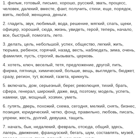
1. фильм, готовый, письмо, хорошо, русский, звать, процесс,
человек, далекий, вместе, факт, получить, стихи, еще, порядок,
взять, любой, женщина, деньги.
2. гладить, звук, любимый, вода, решение, мягкий, спать, щеки,
офицер, хороший, сюда, жизнь, увидеть, герой, теперь, начало,
все, быстрый, помогать, лето.
3. делать, цель, небольшой, успех, общество, легкий, жить,
тюрьма, ребенок, горячий, назад, весть, наблюдать, зима, очень,
фамилия, пусть, строгий, вызывать, церковь.
4. хотеть, ключ, веселый, тетя, предложение, другой, пить,
фирма, пятница, химический, больше, вещь, выглядеть, бюджет,
сразу, регион, тут, всякий, газета, крикнуть.
5. включать, дом, серьезный, берег, революция, тихий, брать,
сфера, генерал, широкий, даже, вид, поэтому, модель, успеть,
намеки, где, мощный, хозяин, уметь.
6. гулять, дверь, похожий, схема, сегодня, мелкий, снять, бизнес,
позиция, юридический, четко, фонд, правильно, любовь, писать,
упреки, жесть, долгий, девушка, тащить.
7. начать, бык, недалекий, февраль, отсюда, общий, здесь,
лагерь, движение, французский, бегать, шум, составлять, музей,