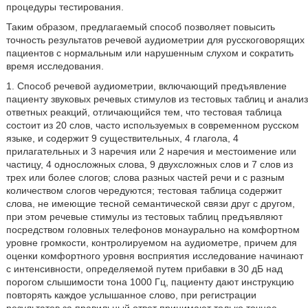
процедуры тестирования.
Таким образом, предлагаемый способ позволяет повысить
точность результатов речевой аудиометрии для русскоговорящих
пациентов с нормальным или нарушенным слухом и сократить
время исследования.
1. Способ речевой аудиометрии, включающий предъявление
пациенту звуковых речевых стимулов из тестовых таблиц и анализ
ответных реакций, отличающийся тем, что тестовая таблица
состоит из 20 слов, часто используемых в современном русском
языке, и содержит 9 существительных, 4 глагола, 4
прилагательных и 3 наречия или 2 наречия и местоимение или
частицу, 4 односложных слова, 9 двухсложных слов и 7 слов из
трех или более слогов; слова разных частей речи и с разным
количеством слогов чередуются; тестовая таблица содержит
слова, не имеющие тесной семантической связи друг с другом,
при этом речевые стимулы из тестовых таблиц предъявляют
посредством головных телефонов монаурально на комфортном
уровне громкости, контролируемом на аудиометре, причем для
оценки комфортного уровня восприятия исследование начинают
с интенсивности, определяемой путем прибавки в 30 дБ над
порогом слышимости тона 1000 Гц, пациенту дают инструкцию
повторять каждое услышанное слово, при регистрации