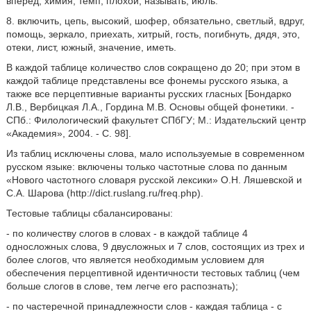
вперед, химия, темп, плохой, называть, июль.
8. включить, цепь, высокий, шофер, обязательно, светлый, вдруг,
помощь, зеркало, приехать, хитрый, гость, погибнуть, дядя, это,
отеки, лист, южный, значение, иметь.
В каждой таблице количество слов сокращено до 20; при этом в
каждой таблице представлены все фонемы русского языка, а
также все перцептивные варианты русских гласных [Бондарко
Л.В., Вербицкая Л.А., Гордина М.В. Основы общей фонетики. -
СПб.: Филологический факультет СПбГУ; М.: Издательский центр
«Академия», 2004. - С. 98].
Из таблиц исключены слова, мало используемые в современном
русском языке: включены только частотные слова по данным
«Нового частотного словаря русской лексики» О.Н. Ляшевской и
С.А. Шарова (http://dict.ruslang.ru/freq.php).
Тестовые таблицы сбалансированы:
- по количеству слогов в словах - в каждой таблице 4
односложных слова, 9 двусложных и 7 слов, состоящих из трех и
более слогов, что является необходимым условием для
обеспечения перцептивной идентичности тестовых таблиц (чем
больше слогов в слове, тем легче его распознать);
- по частеречной принадлежности слов - каждая таблица - с