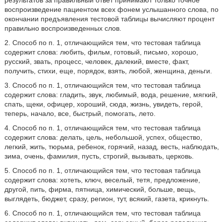
результатов за правильный ответ принимают только точное
воспроизведение пациентом всех фонем услышанного слова, по
окончании предъявления тестовой таблицы вычисляют процент
правильно воспроизведенных слов.
2. Способ по п. 1, отличающийся тем, что тестовая таблица
содержит слова: любить, фильм, готовый, письмо, хорошо,
русский, звать, процесс, человек, далекий, вместе, факт,
получить, стихи, еще, порядок, взять, любой, женщина, деньги.
3. Способ по п. 1, отличающийся тем, что тестовая таблица
содержит слова: гладить, звук, любимый, вода, решение, мягкий,
спать, щеки, офицер, хороший, сюда, жизнь, увидеть, герой,
теперь, начало, все, быстрый, помогать, лето.
4. Способ по п. 1, отличающийся тем, что тестовая таблица
содержит слова: делать, цель, небольшой, успех, общество,
легкий, жить, тюрьма, ребенок, горячий, назад, весть, наблюдать,
зима, очень, фамилия, пусть, строгий, вызывать, церковь.
5. Способ по п. 1, отличающийся тем, что тестовая таблица
содержит слова: хотеть, ключ, веселый, тетя, предложение,
другой, пить, фирма, пятница, химический, больше, вещь,
выглядеть, бюджет, сразу, регион, тут, всякий, газета, крикнуть.
6. Способ по п. 1, отличающийся тем, что тестовая таблица