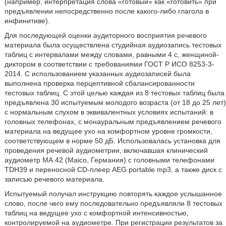
(например, интерпретация слова «готовый» как «готовить» при
предъявлении непосредственно после какого-либо глагола в
инфинитиве).
Для последующей оценки аудиторного восприятия речевого
материала была осуществлена студийная аудиозапись тестовых
таблиц с интервалами между словами, равными 4 с, женщиной-
диктором в соответствии с требованиями ГОСТ Р ИСО 8253-3-
2014. С использованием указанных аудиозаписей была
выполнена проверка перцептивной сбалансированности
тестовых таблиц. С этой целью каждая из 8 тестовых таблиц была
предъявлена 30 испытуемым молодого возраста (от 18 до 25 лет)
с нормальным слухом в эквивалентных условиях испытаний: в
головных телефонах, с монауральным предъявлением речевого
материала на ведущее ухо на комфортном уровне громкости,
соответствующем в норме 50 дБ. Использовалась установка для
проведения речевой аудиометрии, включавшая клинический
аудиометр МА 42 (Maico, Германия) с головными телефонами
TDH39 и переносной CD-плеер AEG portable mp3, а также диск с
записью речевого материала.
Испытуемый получал инструкцию повторять каждое услышанное
слово, после чего ему последовательно предъявляли 8 тестовых
таблиц на ведущее ухо с комфортной интенсивностью,
контролируемой на аудиометре. При регистрации результатов за