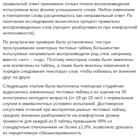
правильный ответ принимали только точное воспроизведение
испытуемым всех фонем услышанного слова. Любое изменение
в повторении слова расценивалось как неправильный ответ. По
окончании исследования вычислялся процент правильно
воспроизведенных слов (процент разборчивости при комфортной
интенсивности).
По результатам проверки было установлено, что при
прослушивании некоторых тестовых таблиц большинство
испытуемых неправильно воспроизводили ряд слов, например,
вместо «кот» - «год». Поэтому некоторые слова были заменены
или исключены из таблиц, а также были внесены изменения в
порядок следования некоторых слов, чтобы избежать их влияния
друг на друга.
Следующим этапом была выполнена повторная студийная
аудиозапись измененных тестовых таблиц и их оценка на 30
испытуемых молодого возраста (от 18 до 25 лет) с нормальным
слухом в эквивалентных условиях испытаний. Достоверное
отсутствие отличий при восприятии разных тестовых таблиц:
средние значения разборчивости на комфортном уровне
громкости для каждой из 8 таблиц превышали 99% со
стандартным отклонением не более ±1,0%, позволило доказать
их перцептивную сбалансированность.