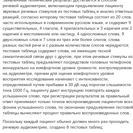
Заявленный технический результат достигается в способе
речевой аудиометрии, включающем предъявление пациенту
звуковых речевых стимулов из тестовых таблиц и анализ ответных
реакций, согласно которому тестовая таблица состоит из 20 слов,
часто используемых в современном русском языке, и содержит 9
существительных, 4 глагола, 4 прилагательных и 3 наречия или 2
наречия и местоимение или частицу, 4 односложных слова, 9
двухсложных слов и 7 слов из трех или более слогов; слова
разных частей речи и с разным количеством слогов чередуются;
тестовая таблица содержит слова, не имеющие тесной
семантической связи друг с другом, при этом речевые стимулы из
тестовых таблиц предъявляют посредством головных телефонов
монаурально на комфортном уровне громкости, контролируемом
на аудиометре, причем для оценки комфортного уровня
восприятия исследование начинают с интенсивности,
определяемой путем прибавки в 30 дБ над порогом слышимости
тона 1000 Гц, пациенту дают инструкцию повторять каждое
услышанное слово, при регистрации результатов за правильный
ответ принимают только точное воспроизведение пациентом всех
фонем услышанного слова, по окончании предъявления тестовой
таблицы вычисляют процент правильно воспроизведенных слов..
Поскольку каждый пациент обычно должен много раз проходить
речевую аудиометрию, создано 8 тестовых таблиц: