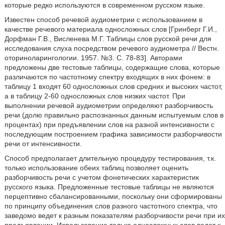
которые редко используются в современном русском языке.
Известен способ речевой аудиометрии с использованием в
качестве речевого материала односложных слов [Гринберг Г.И.,
Дорфман Г.В., Висленева М.Г. Таблицы слов русской речи для
исследования слуха посредством речевого аудиометра // Вестн.
оториноларингологии. 1957. №3. С. 78-83]. Авторами
предложены две тестовые таблицы, содержащие слова, которые
различаются по частотному спектру входящих в них фонем: в
таблицу 1 входят 60 односложных слов средних и высоких частот,
а в таблицу 2-60 односложных слов низких частот. При
выполнении речевой аудиометрии определяют разборчивость
речи (долю правильно распознанных данным испытуемым слов в
процентах) при предъявлении слов на разной интенсивности с
последующим построением графика зависимости разборчивости
речи от интенсивности.
Способ предполагает длительную процедуру тестирования, т.к.
только использование обеих таблиц позволяет оценить
разборчивость речи с учетом фонетических характеристик
русского языка. Предложенные тестовые таблицы не являются
перцептивно сбалансированными, поскольку они сформированы
по принципу объединения слов разного частотного спектра, что
заведомо ведет к разным показателям разборчивости речи при их