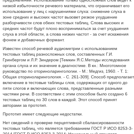
предъявлении. Использование только односложных слов ведет к
низкой избыточности речевого материала, что ограничивает его
использование у лиц с нарушениями слуха: снижение слуха в
зоне средних и высоких частот вызовет резкое ухудшение
разборчивости слов обеих тестовых таблиц. Слова высоких и
средних частот будут плохо восприниматься за счет ухудшения
слуха в этой области, а слова низких частот - за счет искажения
фонем и добавочных формант.
Известен способ речевой аудиометрии с использованием
тестовых таблиц разносложных слов, составленных Г.И.
Гринбергом и Л.Р. Зиндером [Темкин Я.С.Методы исследования
органа слуха и их значение в диагностике. В кн.: Многотомное
руководство по оториноларингологии. - М.: Медгиз, 1960. - Т. 1:
Общая оториноларингология. - С. 261-309]. Способ предполагает
включение в тестовые таблицы слов, содержащих от одного до
пяти слогов и включающих слова, представленные разными
частями речи. В соответствии с этим способом было создано 6
тестовых таблиц по 30 слов в каждой. Этот способ принят
авторами за прототип.
Прототип имеет следующие недостатки.
Нет сведений о проверке перцептивной сбалансированности
тестовых таблиц, что является требованием ГОСТ Р ИСО 8253-3-