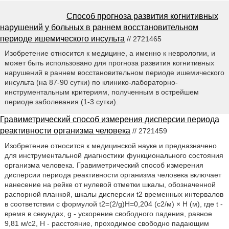
Способ прогноза развития когнитивных
нарушений у больных в раннем восстановительном
периоде ишемического инсульта
// 2721465
Изобретение относится к медицине, а именно к неврологии, и
может быть использовано для прогноза развития когнитивных
нарушений в раннем восстановительном периоде ишемического
инсульта (на 87-90 сутки) по клинико-лабораторно-
инструментальным критериям, полученным в острейшем
периоде заболевания (1-3 сутки).
Гравиметрический способ измерения дисперсии периода
реактивности организма человека
// 2721459
Изобретение относится к медицинской науке и предназначено
для инструментальной диагностики функционального состояния
организма человека. Гравиметрический способ измерения
дисперсии периода реактивности организма человека включает
нанесение на рейке от нулевой отметки шкалы, обозначенной
распорной планкой, шкалы дисперсии t2 временных интервалов
в соответствии с формулой t2=(2/g)Н=0,204 (с2/м) × H (м), где t -
время в секундах, g - ускорение свободного падения, равное
9,81 м/с2, H - расстояние, проходимое свободно падающим