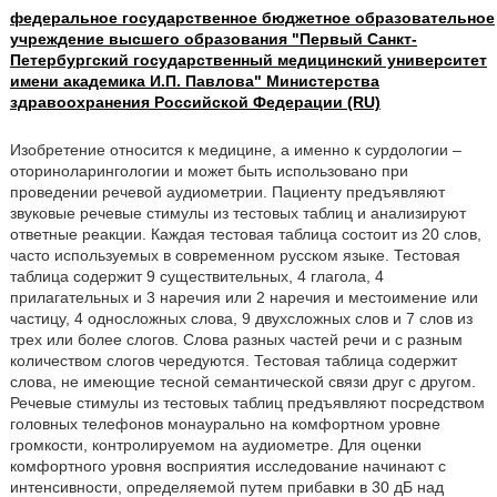
федеральное государственное бюджетное образовательное
учреждение высшего образования "Первый Санкт-
Петербургский государственный медицинский университет
имени академика И.П. Павлова" Министерства
здравоохранения Российской Федерации (RU)
Изобретение относится к медицине, а именно к сурдологии –
оториноларингологии и может быть использовано при
проведении речевой аудиометрии. Пациенту предъявляют
звуковые речевые стимулы из тестовых таблиц и анализируют
ответные реакции. Каждая тестовая таблица состоит из 20 слов,
часто используемых в современном русском языке. Тестовая
таблица содержит 9 существительных, 4 глагола, 4
прилагательных и 3 наречия или 2 наречия и местоимение или
частицу, 4 односложных слова, 9 двухсложных слов и 7 слов из
трех или более слогов. Слова разных частей речи и с разным
количеством слогов чередуются. Тестовая таблица содержит
слова, не имеющие тесной семантической связи друг с другом.
Речевые стимулы из тестовых таблиц предъявляют посредством
головных телефонов монаурально на комфортном уровне
громкости, контролируемом на аудиометре. Для оценки
комфортного уровня восприятия исследование начинают с
интенсивности, определяемой путем прибавки в 30 дБ над