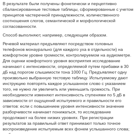
В результате были получены фонетически и перцептивно
сбалансированные тестовые таблицы, сформированные с учетом
принципов частеречной принадлежности, количественного
соотношения слогов, семантической и морфологической
согласованности.
Способ выполняют, например, следующим образом.
Речевой материал предъявляют посредством головных
телефонов монаурально (для каждого уха в отдельности) на
комфортном уровне громкости, контролируемом на аудиометре.
Для оценки комфортного уровня восприятия исследование
начинают с интенсивности, определяемой путем прибавки в 30
дБ над порогом слышимости тона 1000 Гц. Предъявляют одну
произвольно выбранную тестовую таблицу. Испытуемому дают
инструкцию повторять каждое услышанное слово с указанием
того, не нужно ли увеличить или уменьшить громкость. При
необходимости изменяют интенсивность ступенями по 5 дБ в
зависимости от ощущений испытуемого и правильности его
ответов: если с повышением уровня интенсивности значение
разборчивости начинает понижаться, то исследование
продолжают на более низких уровнях. При регистрации
результатов за правильный ответ принимают только точное
воспроизведение испытуемым всех фонем услышанного слова;