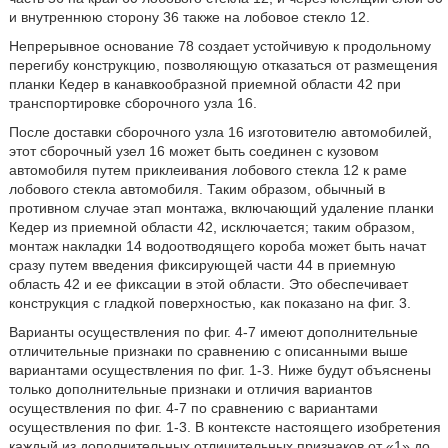
и внутреннюю сторону 36 также на лобовое стекло 12.
Непрерывное основание 78 создает устойчивую к продольному
перегибу конструкцию, позволяющую отказаться от размещения
планки Кедер в канавкообразной приемной области 42 при
транспортировке сборочного узла 16.
После доставки сборочного узла 16 изготовителю автомобилей,
этот сборочный узел 16 может быть соединен с кузовом
автомобиля путем приклеивания лобового стекла 12 к раме
лобового стекла автомобиля. Таким образом, обычный в
противном случае этап монтажа, включающий удаление планки
Кедер из приемной области 42, исключается; таким образом,
монтаж накладки 14 водоотводящего короба может быть начат
сразу путем введения фиксирующей части 44 в приемную
область 42 и ее фиксации в этой области. Это обеспечивает
конструкция с гладкой поверхностью, как показано на фиг. 3.
Варианты осуществления по фиг. 4-7 имеют дополнительные
отличительные признаки по сравнению с описанными выше
вариантами осуществления по фиг. 1-3. Ниже будут объяснены
только дополнительные признаки и отличия вариантов
осуществления по фиг. 4-7 по сравнению с вариантами
осуществления по фиг. 1-3. В контексте настоящего изобретения
каждый из дополнительных отличительных признаков от «1» до