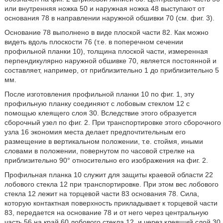
или внутренняя ножка 50 и наружная ножка 48 выступают от
основания 78 в направлении наружной обшивки 70 (см. фиг. 3).
Основание 78 выполнено в виде плоской части 82. Как можно
видеть вдоль плоскости 76 (т.е. в поперечном сечении
профильной планки 10), толщина плоской части, измеренная
перпендикулярно наружной обшивке 70, является постоянной и
составляет, например, от приблизительно 1 до приблизительно 5
мм.
После изготовления профильной планки 10 по фиг. 1, эту
профильную планку соединяют с лобовым стеклом 12 с
помощью клеящего слоя 30. Вследствие этого образуется
сборочный узел по фиг. 2. При транспортировке этого сборочного
узла 16 экономия места делает предпочтительным его
размещение в вертикальном положении, т.е. стоймя, иными
словами в положении, повернутом по часовой стрелке на
приблизительно 90° относительно его изображения на фиг. 2.
Профильная планка 10 служит для защиты краевой области 22
лобового стекла 12 при транспортировке. При этом вес лобового
стекла 12 лежит на торцевой части 83 основания 78. Сила,
которую контактная поверхность прикладывает к торцевой части
83, передается на основание 78 и от него через центральную
часть 56 на край 60 лобового стекла 12, и через клеящий слой 30