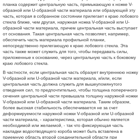
планка содержит центральную часть, примыкающую к ножке V-
образной или U-образной части материала или образующей эту
часть, которая в собранном состоянии прилегает к краю лобового
стекла ближе, чем другая, наружная ножка V-образной или U-
образной части материала, причем центральная часть выступает
от основания. Такая центральная часть позволяет, например,
обеспечить часть материала профильной планки,
непосредственно прилегающую к краю лобового стекла. Эта
часть также может служить для того, чтобы передавать силы,
приложенные к основанию, через центральную часть к боковому
краю лобового стекла.
В частности, если центральная часть образует внутреннюю ножку
V-образной или U-образной части материала, и/или, если
центральная часть должна служить для вышеупомянутого
отведения сил, то предпочтительно, чтобы толщина поперечного
сечения центральной части превышала толщину наружной ножки
V-образной или U-образной части материала. Таким образом,
более высокая стабильность обеспечивается не за счет
деформируемости наружной ножки V-образной или U-образной
части материала, - характеристика, которая обычно является
необходимой или желаемой, - так что фиксирующая часть
накладки водоотводящего короба может быть вставлена в
приемную область второй соединительной области при