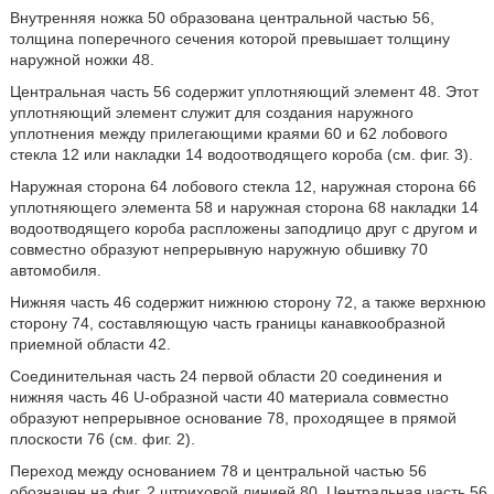
Внутренняя ножка 50 образована центральной частью 56,
толщина поперечного сечения которой превышает толщину
наружной ножки 48.
Центральная часть 56 содержит уплотняющий элемент 48. Этот
уплотняющий элемент служит для создания наружного
уплотнения между прилегающими краями 60 и 62 лобового
стекла 12 или накладки 14 водоотводящего короба (см. фиг. 3).
Наружная сторона 64 лобового стекла 12, наружная сторона 66
уплотняющего элемента 58 и наружная сторона 68 накладки 14
водоотводящего короба распложены заподлицо друг с другом и
совместно образуют непрерывную наружную обшивку 70
автомобиля.
Нижняя часть 46 содержит нижнюю сторону 72, а также верхнюю
сторону 74, составляющую часть границы канавкообразной
приемной области 42.
Соединительная часть 24 первой области 20 соединения и
нижняя часть 46 U-образной части 40 материала совместно
образуют непрерывное основание 78, проходящее в прямой
плоскости 76 (см. фиг. 2).
Переход между основанием 78 и центральной частью 56
обозначен на фиг. 2 штриховой линией 80. Центральная часть 56