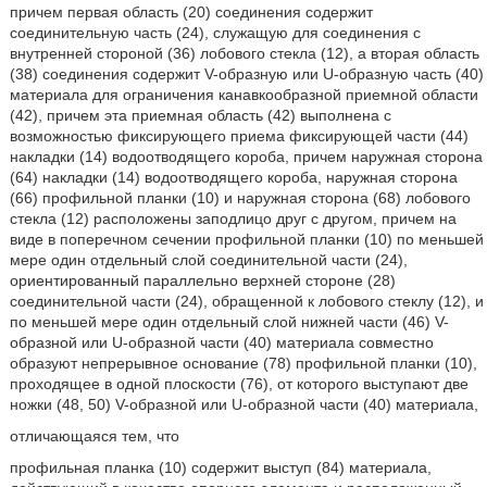
причем первая область (20) соединения содержит
соединительную часть (24), служащую для соединения с
внутренней стороной (36) лобового стекла (12), а вторая область
(38) соединения содержит V-образную или U-образную часть (40)
материала для ограничения канавкообразной приемной области
(42), причем эта приемная область (42) выполнена с
возможностью фиксирующего приема фиксирующей части (44)
накладки (14) водоотводящего короба, причем наружная сторона
(64) накладки (14) водоотводящего короба, наружная сторона
(66) профильной планки (10) и наружная сторона (68) лобового
стекла (12) расположены заподлицо друг с другом, причем на
виде в поперечном сечении профильной планки (10) по меньшей
мере один отдельный слой соединительной части (24),
ориентированный параллельно верхней стороне (28)
соединительной части (24), обращенной к лобового стеклу (12), и
по меньшей мере один отдельный слой нижней части (46) V-
образной или U-образной части (40) материала совместно
образуют непрерывное основание (78) профильной планки (10),
проходящее в одной плоскости (76), от которого выступают две
ножки (48, 50) V-образной или U-образной части (40) материала,
отличающаяся тем, что
профильная планка (10) содержит выступ (84) материала,