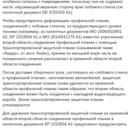
особенно склонны к повреждениям, поскольку они не содержат
части, окружающей верхнюю сторону края лобового стекла (см.
патентный документ DE 3702555 А1).
Чтобы предотвратить деформацию профильной планки,
соединенной с лобовым стеклом, из предшествующего уровня
техники (например, из патентных документов WO 2006/002891
A2, ЕР 2253556 А1 и WO 2014/041279 А1) известно упрочнение
второй области соединения профильной планки с помощью
транспортировочной защитной планки (называемой также
«Кедер», от англ. Keder), причем по меньшей мере часть ее
поперечного сечения располагают в приемной области второй
области соединения.
После доставки сборочного узла, состоящего из «лобового стекла
и профильной планки», изготовителю автомобилей, защитная
транспортировочная планка снова удаляется из приемной
области профильной планки таким образом, что вторая область
соединения может быть соединена с накладкой водоотводящего
короба. Затем транспортировочная защитная планка
утилизируется.
Для удаления транспортировочной защитной планки из приемной
области второй области соединения профильной планки в
патентном документе ЕР 2253556 А1 предложено предусмотреть