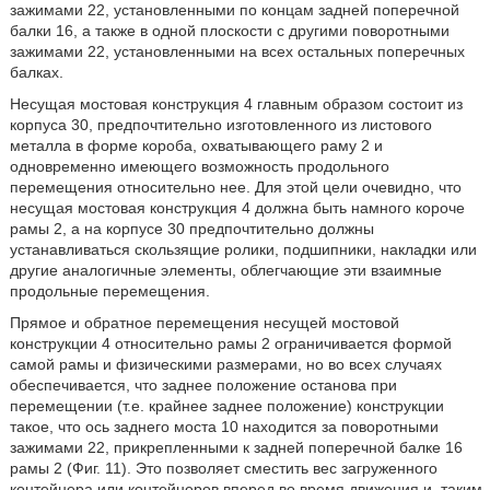
зажимами 22, установленными по концам задней поперечной
балки 16, а также в одной плоскости с другими поворотными
зажимами 22, установленными на всех остальных поперечных
балках.
Несущая мостовая конструкция 4 главным образом состоит из
корпуса 30, предпочтительно изготовленного из листового
металла в форме короба, охватывающего раму 2 и
одновременно имеющего возможность продольного
перемещения относительно нее. Для этой цели очевидно, что
несущая мостовая конструкция 4 должна быть намного короче
рамы 2, а на корпусе 30 предпочтительно должны
устанавливаться скользящие ролики, подшипники, накладки или
другие аналогичные элементы, облегчающие эти взаимные
продольные перемещения.
Прямое и обратное перемещения несущей мостовой
конструкции 4 относительно рамы 2 ограничивается формой
самой рамы и физическими размерами, но во всех случаях
обеспечивается, что заднее положение останова при
перемещении (т.е. крайнее заднее положение) конструкции
такое, что ось заднего моста 10 находится за поворотными
зажимами 22, прикрепленными к задней поперечной балке 16
рамы 2 (Фиг. 11). Это позволяет сместить вес загруженного
контейнера или контейнеров вперед во время движения и, таким