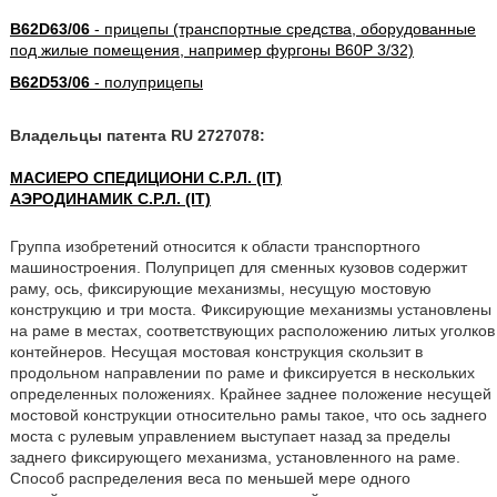
B62D63/06
- прицепы (транспортные средства, оборудованные
под жилые помещения, например фургоны B60P 3/32)
B62D53/06
- полуприцепы
Владельцы патента RU 2727078:
МАСИЕРО СПЕДИЦИОНИ С.Р.Л. (IT)
АЭРОДИНАМИК С.Р.Л. (IT)
Группа изобретений относится к области транспортного
машиностроения. Полуприцеп для сменных кузовов содержит
раму, ось, фиксирующие механизмы, несущую мостовую
конструкцию и три моста. Фиксирующие механизмы установлены
на раме в местах, соответствующих расположению литых уголков
контейнеров. Несущая мостовая конструкция скользит в
продольном направлении по раме и фиксируется в нескольких
определенных положениях. Крайнее заднее положение несущей
мостовой конструкции относительно рамы такое, что ось заднего
моста с рулевым управлением выступает назад за пределы
заднего фиксирующего механизма, установленного на раме.
Способ распределения веса по меньшей мере одного