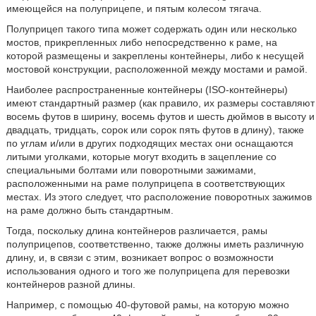
имеющейся на полуприцепе, и пятым колесом тягача.
Полуприцеп такого типа может содержать один или несколько
мостов, прикрепленных либо непосредственно к раме, на
которой размещены и закреплены контейнеры, либо к несущей
мостовой конструкции, расположенной между мостами и рамой.
Наиболее распространенные контейнеры (ISO-контейнеры)
имеют стандартный размер (как правило, их размеры составляют
восемь футов в ширину, восемь футов и шесть дюймов в высоту и
двадцать, тридцать, сорок или сорок пять футов в длину), также
по углам и/или в других подходящих местах они оснащаются
литыми уголками, которые могут входить в зацепление со
специальными болтами или поворотными зажимами,
расположенными на раме полуприцепа в соответствующих
местах. Из этого следует, что расположение поворотных зажимов
на раме должно быть стандартным.
Тогда, поскольку длина контейнеров различается, рамы
полуприцепов, соответственно, также должны иметь различную
длину, и, в связи с этим, возникает вопрос о возможности
использования одного и того же полуприцепа для перевозки
контейнеров разной длины.
Например, с помощью 40-футовой рамы, на которую можно