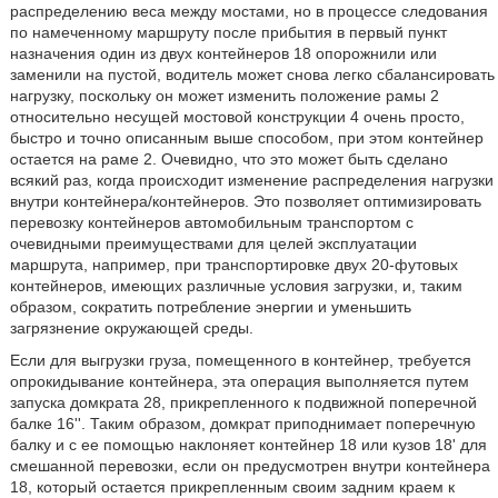
распределению веса между мостами, но в процессе следования
по намеченному маршруту после прибытия в первый пункт
назначения один из двух контейнеров 18 опорожнили или
заменили на пустой, водитель может снова легко сбалансировать
нагрузку, поскольку он может изменить положение рамы 2
относительно несущей мостовой конструкции 4 очень просто,
быстро и точно описанным выше способом, при этом контейнер
остается на раме 2. Очевидно, что это может быть сделано
всякий раз, когда происходит изменение распределения нагрузки
внутри контейнера/контейнеров. Это позволяет оптимизировать
перевозку контейнеров автомобильным транспортом с
очевидными преимуществами для целей эксплуатации
маршрута, например, при транспортировке двух 20-футовых
контейнеров, имеющих различные условия загрузки, и, таким
образом, сократить потребление энергии и уменьшить
загрязнение окружающей среды.
Если для выгрузки груза, помещенного в контейнер, требуется
опрокидывание контейнера, эта операция выполняется путем
запуска домкрата 28, прикрепленного к подвижной поперечной
балке 16''. Таким образом, домкрат приподнимает поперечную
балку и с ее помощью наклоняет контейнер 18 или кузов 18' для
смешанной перевозки, если он предусмотрен внутри контейнера
18, который остается прикрепленным своим задним краем к