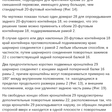
смешанной перевозки, имеющего длину большую, чем
стандартный 20-футовый контейнер (Фиг. 14).
На чертежах показан только один домкрат 28 для опрокидывания
заднего 20-футового контейнера 18, но очевидно, что это
решение также можно применить к обоим 20-футовым
контейнерам 18, поддерживаемым рамой 2.
В случае одного или двух наклонных 20-футовых контейнеров 18
край контейнера противоположный поднимаемому краю
шарнирно соединяется с рамой 2 любым обычным способом, в
частности, путем шарнирного соединения поворотных зажимов
22 с соответствующей задней поперечной балкой 16.
Два предпочтительно коротких подвижных кронштейна 29
шарнирно соединяют с концами задней поперечной балки 16
рамы 2, причем кронштейны могут поворачиваться примерно на
180° между внутренним положением, т.е. находящимся в
пределах продольного размера рамы 2 (Фиг. 13), и внешним
положением, когда они удлиняют заднюю часть рамы (Фиг. 19).
На свободных концах обоих кронштейнов 29 предусмотрены
дополнительные поворотные зажимы 22, расположенные так, что
когда кронштейн 29 раскладывается наружу, он обращен лицевой
стороной вверх и находится в одной плоскости с поворотными