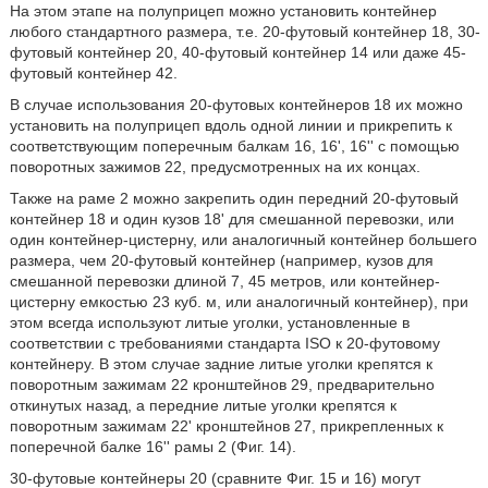
На этом этапе на полуприцеп можно установить контейнер
любого стандартного размера, т.е. 20-футовый контейнер 18, 30-
футовый контейнер 20, 40-футовый контейнер 14 или даже 45-
футовый контейнер 42.
В случае использования 20-футовых контейнеров 18 их можно
установить на полуприцеп вдоль одной линии и прикрепить к
соответствующим поперечным балкам 16, 16', 16'' с помощью
поворотных зажимов 22, предусмотренных на их концах.
Также на раме 2 можно закрепить один передний 20-футовый
контейнер 18 и один кузов 18' для смешанной перевозки, или
один контейнер-цистерну, или аналогичный контейнер большего
размера, чем 20-футовый контейнер (например, кузов для
смешанной перевозки длиной 7, 45 метров, или контейнер-
цистерну емкостью 23 куб. м, или аналогичный контейнер), при
этом всегда используют литые уголки, установленные в
соответствии с требованиями стандарта ISO к 20-футовому
контейнеру. В этом случае задние литые уголки крепятся к
поворотным зажимам 22 кронштейнов 29, предварительно
откинутых назад, а передние литые уголки крепятся к
поворотным зажимам 22' кронштейнов 27, прикрепленных к
поперечной балке 16'' рамы 2 (Фиг. 14).
30-футовые контейнеры 20 (сравните Фиг. 15 и 16) могут