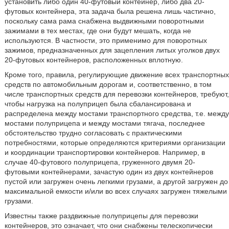
установить либо один 40-футовый контейнер, либо два 20-
футовых контейнера, эта задача была решена лишь частично,
поскольку сама рама снабжена выдвижными поворотными
зажимами в тех местах, где они будут мешать, когда не
используются. В частности, это применимо для поворотных
зажимов, предназначенных для зацепления литых уголков двух
20-футовых контейнеров, расположенных вплотную.
Кроме того, правила, регулирующие движение всех транспортных
средств по автомобильным дорогам и, соответственно, в том
числе транспортных средств для перевозки контейнеров, требуют,
чтобы нагрузка на полуприцеп была сбалансирована и
распределена между мостами транспортного средства, т.е. между
мостами полуприцепа и между мостами тягача, последнее
обстоятельство трудно согласовать с практическими
потребностями, которые определяются критериями организации
и координации транспортировки контейнеров. Например, в
случае 40-футового полуприцепа, груженного двумя 20-
футовыми контейнерами, зачастую один из двух контейнеров
пустой или загружен очень легкими грузами, а другой загружен до
максимальной емкости и/или во всех случаях загружен тяжелыми
грузами.
Известны также раздвижные полуприцепы для перевозки
контейнеров, это означает, что они снабжены телескопически