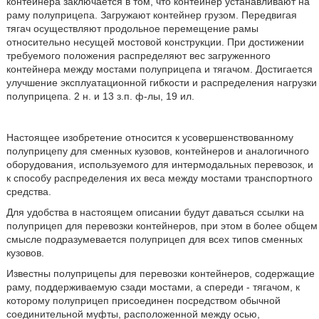
контейнера заключается в том, что контейнер устанавливают на
раму полуприцепа. Загружают контейнер грузом. Передвигая
тягач осуществляют продольное перемещение рамы
относительно несущей мостовой конструкции. При достижении
требуемого положения распределяют вес загруженного
контейнера между мостами полуприцепа и тягачом. Достигается
улучшение эксплуатационной гибкости и распределения нагрузки
полуприцепа. 2 н. и 13 з.п. ф-лы, 19 ил.
Настоящее изобретение относится к усовершенствованному
полуприцепу для сменных кузовов, контейнеров и аналогичного
оборудования, используемого для интермодальных перевозок, и
к способу распределения их веса между мостами транспортного
средства.
Для удобства в настоящем описании будут даваться ссылки на
полуприцеп для перевозки контейнеров, при этом в более общем
смысле подразумевается полуприцеп для всех типов сменных
кузовов.
Известны полуприцепы для перевозки контейнеров, содержащие
раму, поддерживаемую сзади мостами, а спереди - тягачом, к
которому полуприцеп присоединен посредством обычной
соединительной муфты, расположенной между осью,