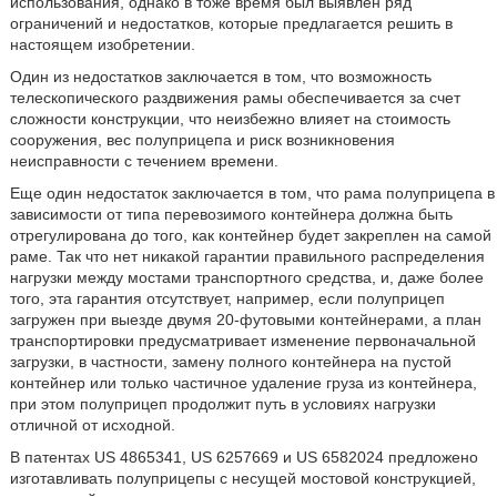
использования, однако в тоже время был выявлен ряд
ограничений и недостатков, которые предлагается решить в
настоящем изобретении.
Один из недостатков заключается в том, что возможность
телескопического раздвижения рамы обеспечивается за счет
сложности конструкции, что неизбежно влияет на стоимость
сооружения, вес полуприцепа и риск возникновения
неисправности с течением времени.
Еще один недостаток заключается в том, что рама полуприцепа в
зависимости от типа перевозимого контейнера должна быть
отрегулирована до того, как контейнер будет закреплен на самой
раме. Так что нет никакой гарантии правильного распределения
нагрузки между мостами транспортного средства, и, даже более
того, эта гарантия отсутствует, например, если полуприцеп
загружен при выезде двумя 20-футовыми контейнерами, а план
транспортировки предусматривает изменение первоначальной
загрузки, в частности, замену полного контейнера на пустой
контейнер или только частичное удаление груза из контейнера,
при этом полуприцеп продолжит путь в условиях нагрузки
отличной от исходной.
В патентах US 4865341, US 6257669 и US 6582024 предложено
изготавливать полуприцепы с несущей мостовой конструкцией,