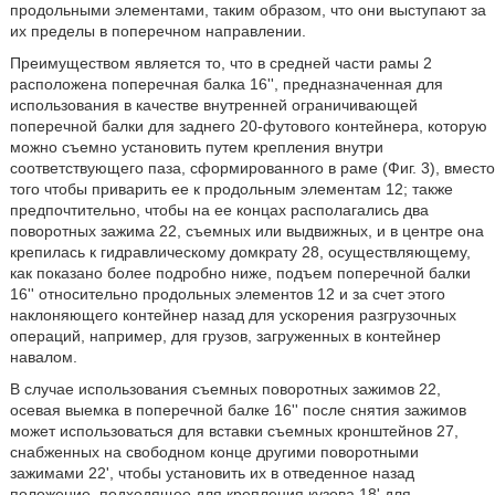
продольными элементами, таким образом, что они выступают за
их пределы в поперечном направлении.
Преимуществом является то, что в средней части рамы 2
расположена поперечная балка 16'', предназначенная для
использования в качестве внутренней ограничивающей
поперечной балки для заднего 20-футового контейнера, которую
можно съемно установить путем крепления внутри
соответствующего паза, сформированного в раме (Фиг. 3), вместо
того чтобы приварить ее к продольным элементам 12; также
предпочтительно, чтобы на ее концах располагались два
поворотных зажима 22, съемных или выдвижных, и в центре она
крепилась к гидравлическому домкрату 28, осуществляющему,
как показано более подробно ниже, подъем поперечной балки
16'' относительно продольных элементов 12 и за счет этого
наклоняющего контейнер назад для ускорения разгрузочных
операций, например, для грузов, загруженных в контейнер
навалом.
В случае использования съемных поворотных зажимов 22,
осевая выемка в поперечной балке 16'' после снятия зажимов
может использоваться для вставки съемных кронштейнов 27,
снабженных на свободном конце другими поворотными
зажимами 22', чтобы установить их в отведенное назад
положение, подходящее для крепления кузова 18' для