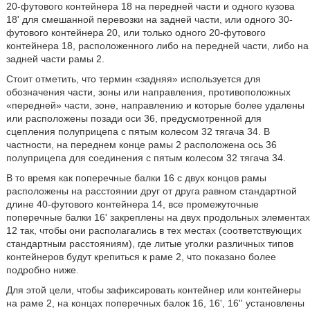
20-футового контейнера 18 на передней части и одного кузова
18' для смешанной перевозки на задней части, или одного 30-
футового контейнера 20, или только одного 20-футового
контейнера 18, расположенного либо на передней части, либо на
задней части рамы 2.
Стоит отметить, что термин «задняя» используется для
обозначения части, зоны или направления, противоположных
«передней» части, зоне, направлению и которые более удалены
или расположены позади оси 36, предусмотренной для
сцепления полуприцепа с пятым колесом 32 тягача 34. В
частности, на переднем конце рамы 2 расположена ось 36
полуприцепа для соединения с пятым колесом 32 тягача 34.
В то время как поперечные балки 16 с двух концов рамы
расположены на расстоянии друг от друга равном стандартной
длине 40-футового контейнера 14, все промежуточные
поперечные балки 16' закреплены на двух продольных элементах
12 так, чтобы они располагались в тех местах (соответствующих
стандартным расстояниям), где литые уголки различных типов
контейнеров будут крепиться к раме 2, что показано более
подробно ниже.
Для этой цели, чтобы зафиксировать контейнер или контейнеры
на раме 2, на концах поперечных балок 16, 16', 16'' установлены