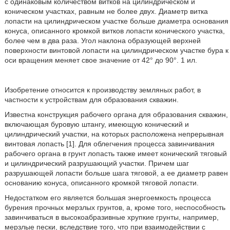
с одинаковым количеством витков на цилиндрическом и
коническом участках, равным не более двух. Диаметр витка
лопасти на цилиндрическом участке больше диаметра основания
конуса, описанного кромкой витков лопасти конического участка,
более чем в два раза. Угол наклона образующей верхней
поверхности винтовой лопасти на цилиндрическом участке бура к
оси вращения меняет свое значение от 42° до 90°. 1 ил.
Изобретение относится к производству земляных работ, в
частности к устройствам для образования скважин.
Известна конструкция рабочего органа для образования скважин,
включающая буровую штангу, имеющую конический и
цилиндрический участки, на которых расположена непрерывная
винтовая лопасть [1]. Для облегчения процесса завинчивания
рабочего органа в грунт лопасть также имеет конический тяговый
и цилиндрический разрушающий участки. Причем шаг
разрушающей лопасти больше шага тяговой, а ее диаметр равен
основанию конуса, описанного кромкой тяговой лопасти.
Недостатком его является большая энергоемкость процесса
бурения прочных мерзлых грунтов, а, кроме того, неспособность
завинчиваться в высокоабразивные хрупкие грунты, например,
мерзлые пески, вследствие того, что при взаимодействии с