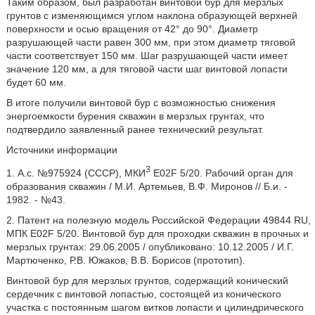
Таким образом, был разработан винтовой бур для мерзлых
грунтов с изменяющимся углом наклона образующей верхней
поверхности и осью вращения от 42° до 90°. Диаметр
разрушающей части равен 300 мм, при этом диаметр тяговой
части соответствует 150 мм. Шаг разрушающей части имеет
значение 120 мм, а для тяговой части шаг винтовой лопасти
будет 60 мм.
В итоге получили винтовой бур с возможностью снижения
энергоемкости бурения скважин в мерзлых грунтах, что
подтвердило заявленный ранее технический результат.
Источники информации
3
1. А.с. №975924 (СССР), МКИ
E02F 5/20. Рабочий орган для
образования скважин / М.И. Артемьев, В.Ф. Миронов // Б.и. -
1982. - №43.
2. Патент на полезную модель Российской Федерации 49844 RU,
МПК E02F 5/20. Винтовой бур для проходки скважин в прочных и
мерзлых грунтах: 29.06.2005 / опубликовано: 10.12.2005 / И.Г.
Мартюченко, Р.В. Южаков, В.В. Борисов (прототип).
Винтовой бур для мерзлых грунтов, содержащий конический
сердечник с винтовой лопастью, состоящей из конического
участка с постоянным шагом витков лопасти и цилиндрического