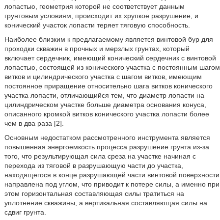
лопастью, геометрия которой не соответствует данным
грунтовым условиям, происходит их хрупкое разрушение, и
конический участок лопасти теряет тяговую способность.
Наиболее близким к предлагаемому является винтовой бур для
проходки скважин в прочных и мерзлых грунтах, который
включает сердечник, имеющий конический сердечник с винтовой
лопастью, состоящей из конического участка с постоянным шагом
витков и цилиндрического участка с шагом витков, имеющим
постоянное приращение относительно шага витков конического
участка лопасти, отличающийся тем, что диаметр лопасти на
цилиндрическом участке больше диаметра основания конуса,
описанного кромкой витков конического участка лопасти более
чем в два раза [2].
Основным недостатком рассмотренного инструмента является
повышенная энергоемкость процесса разрушение грунта из-за
того, что результирующая сила среза на участке начиная с
перехода из тяговой в разрушающую части до участка,
находящегося в конце разрушающей части винтовой поверхности
направлена под углом, что приводит к потере силы, а именно при
этом горизонтальная составляющая силы тратиться на
уплотнение скважины, а вертикальная составляющая силы на
сдвиг грунта.