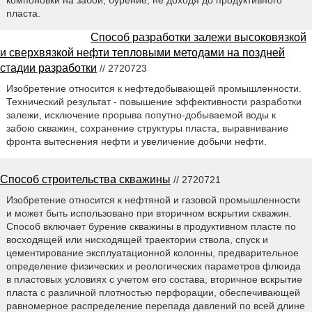
компоновки на забой, бурение, не доходя до продуктивного
пласта.
Способ разработки залежи высоковязкой
и сверхвязкой нефти тепловыми методами на поздней
стадии разработки
// 2720723
Изобретение относится к нефтедобывающей промышленности.
Технический результат - повышение эффективности разработки
залежи, исключение прорыва попутно-добываемой воды к
забою скважин, сохранение структуры пласта, выравнивание
фронта вытеснения нефти и увеличение добычи нефти.
Способ строительства скважины
// 2720721
Изобретение относится к нефтяной и газовой промышленности
и может быть использовано при вторичном вскрытии скважин.
Способ включает бурение скважины в продуктивном пласте по
восходящей или нисходящей траектории ствола, спуск и
цементирование эксплуатационной колонны, предварительное
определение физических и реологических параметров флюида
в пластовых условиях с учетом его состава, вторичное вскрытие
пласта с различной плотностью перфорации, обеспечивающей
равномерное распределение перепада давлений по всей длине