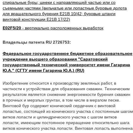
спиральные буры; шнеки с направляющей частью или со
съемными частями (вильчатые или лопастные буровые долота
для вращательного бурения E21B 10/42; буровые штанги
винтовой конструкции E21B 17/22)
E02F5/20
- вертикально расположенных выработок
Владельцы патента RU 2726753:
Федеральное государственное бюджетное образовательное
учреждение высшего образования "Саратовский
государственный технический университет имени Гагарина
Ю.А." (СГТУ имени Гагарина Ю.А.) (RU)
Изобретение относится к производству земляных работ, в
частности к устройствам для образования скважин. Техническим
результатом является снижение энергоемкости бурения скважин
в прочных и мерзлых грунтах, в том числе в мерзлом песке.
Винтовой бур содержит конический сердечник с винтовой
лопастью, состоящей из конического участка с постоянным шагом
витков лопасти и цилиндрического участка с шагом витков
лопасти, имеющим постоянное приращение относительно шага
витков конического участка лопасти. Винтовая лопасть выполнена