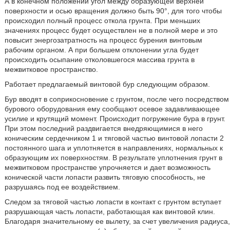
А в конечном положении угол между образующей верхней
поверхности и осью вращения должно быть 90°, для того чтобы
происходил полный процесс откола грунта. При меньших
значениях процесс будет осуществлен не в полной мере и это
повысит энергозатратность на процесс бурения винтовым
рабочим органом. А при большем отклонении угла будет
происходить осыпание отколовшегося массива грунта в
межвитковое пространство.
Работает предлагаемый винтовой бур следующим образом.
Бур вводят в соприкосновение с грунтом, после чего посредством
бурового оборудования ему сообщают осевое задавливающее
усилие и крутящий момент. Происходит погружение бура в грунт.
При этом последний раздвигается внедряющимися в него
коническим сердечником 1 и тяговой частью винтовой лопасти 2
постоянного шага и уплотняется в направлениях, нормальных к
образующим их поверхностям. В результате уплотнения грунт в
межвитковом пространстве упрочняется и дает возможность
конической части лопасти развить тяговую способность, не
разрушаясь под ее воздействием.
Следом за тяговой частью лопасти в контакт с грунтом вступает
разрушающая часть лопасти, работающая как винтовой клин.
Благодаря значительному ее вылету, за счет увеличения радиуса,