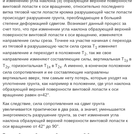
и изменению угла наклона (α) образующей верхней поверхности
винтовой лопасти к оси вращению, относительно последнего
витка тяговой части лопасти кромка разрушающей части лопасти
происходит разрушение грунта, преобладающее в большей
степени деформацией сдвигом. Возникает данный процесс за
счет того, что при изменении угла наклона образующей верхней
поверхности винтовой лопасти к оси вращению, изменяется
направление силы среза. Точнее на участке начиная с перехода
из тяговой в разрушающую части сила среза Т
изменяет
1
направление и переходит в положение Т
, так же свое
2
направление изменяют составляющие силы, вертикальная Т
в
1у
Т
, горизонтальная T
в Т
. А именно, в конечном положении
2у
1x
2х
сила сопротивления и ее составляющие направлены
вертикально вверх, тем самым нету потерь, которые уходят на
уплотнение грунта, как например в положении, где угол наклона
образующей верхней поверхности винтовой лопасти к оси
вращению равен α=42°.
Как следствие, сила сопротивления на сдвиг грунта
увеличивается практически в два раза, а значит, уменьшается
энергоемкость разрушение грунта, за счет изменения угла
наклона образующей верхней поверхности винтовой лопасти к
оси вращению от 42° до 90°.