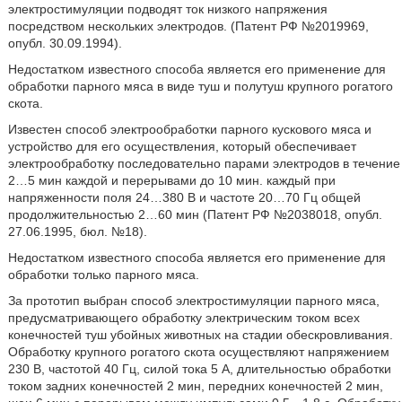
электростимуляции подводят ток низкого напряжения
посредством нескольких электродов. (Патент РФ №2019969,
опубл. 30.09.1994).
Недостатком известного способа является его применение для
обработки парного мяса в виде туш и полутуш крупного рогатого
скота.
Известен способ электрообработки парного кускового мяса и
устройство для его осуществления, который обеспечивает
электрообработку последовательно парами электродов в течение
2…5 мин каждой и перерывами до 10 мин. каждый при
напряженности поля 24…380 В и частоте 20…70 Гц общей
продолжительностью 2…60 мин (Патент РФ №2038018, опубл.
27.06.1995, бюл. №18).
Недостатком известного способа является его применение для
обработки только парного мяса.
За прототип выбран способ электростимуляции парного мяса,
предусматривающего обработку электрическим током всех
конечностей туш убойных животных на стадии обескровливания.
Обработку крупного рогатого скота осуществляют напряжением
230 В, частотой 40 Гц, силой тока 5 А, длительностью обработки
током задних конечностей 2 мин, передних конечностей 2 мин,