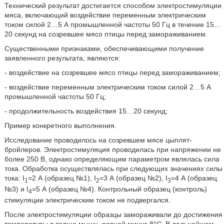
Технический результат достигается способом электростимуляции
мяса, включающий воздействие переменным электрическим
током силой 2…5 А промышленной частоты 50 Гц в течение 15…
20 секунд на созревшее мясо птицы перед замораживанием.
Существенными признаками, обеспечивающими получение
заявленного результата, являются:
- воздействие на созревшее мясо птицы перед замораживанием;
- воздействие переменным электрическим током силой 2…5 А
промышленной частоты 50 Гц;
- продолжительность воздействия 15…20 секунд;
Пример конкретного выполнения.
Исследование проводилось на созревшем мясе цыплят-
бройлеров. Электростимуляция проводилась при напряжении не
более 250 В, однако определяющим параметром являлась сила
тока. Обработка осуществлялась при следующих значениях силы
тока: I
=2 А (образец №1), I
=3 А (образец №2), I
=4 А (образец
1
2
3
№3) и I
=5 А (образец №4). Контрольный образец (контроль)
4
стимуляции электрическим током не подвергался.
После электростимуляции образцы замораживали до достижения
температуры в толще мышц, равной минус 8°С. В дальнейшем