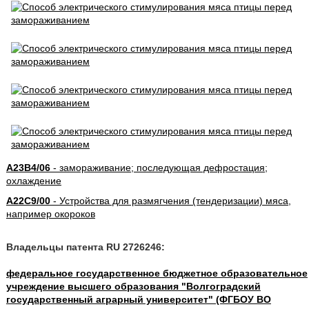
A23B4/06
- замораживание; последующая дефростация;
охлаждение
A22C9/00
- Устройства для размягчения (тендеризации) мяса,
например окороков
Владельцы патента RU 2726246:
федеральное государственное бюджетное образовательное
учреждение высшего образования "Волгоградский
государственный аграрный университет" (ФГБОУ ВО