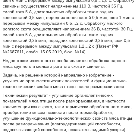
шеи 6 мин с перерывом между импульсами 0,5…1,8 с. Обработку
свинины осуществляют напряжением 110 В, частотой 35 Гц,
силой тока 5 А, длительностью обработки током задних
конечностей 0,5 мин, передних конечностей 0,5 мин, шеи 1 мин с
перерывом между импульсами 0,6…2 с. Обработку мелкого
рогатого скота осуществляют напряжением 36 В, частотой 30 Гц,
силой тока 5 А, длительностью обработки током задних
конечностей 0,25 мин, передних конечностей 0,25 мин, шеи 0,5
мин с перерывом между импульсами 1,2…2 с (Патент РФ
№2687611, опубл. 15.05.2019, бюл. №14).
Недостатком известного способа является обработка парного
мяса крупного и мелкого рогатого скота и свинины.
Задача, на решение которой направлено изобретение -
улучшение органолептических показателей и функционально-
технологических свойств мяса птицы после размораживания.
Технический результат - улучшение органолептических
показателей мяса птицы после размораживания, в частности
консистенции как сырого, так и термически обработанного мяса,
приобретение мясом нежности после термообработки,
улучшение функционально-технологических свойств мяса птицы
после размораживания (влагоудерживающей способности,
водосвязывающей способности, показатель видимой ужарки).