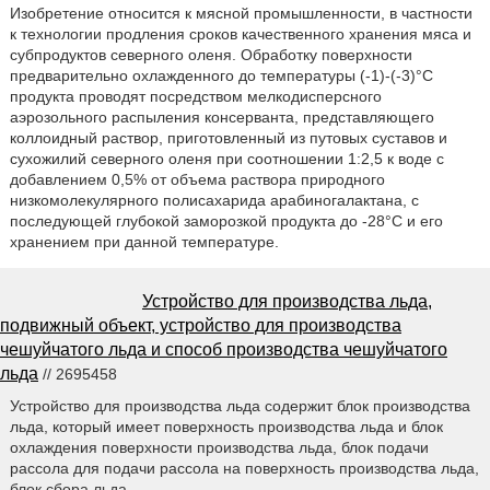
Изобретение относится к мясной промышленности, в частности
к технологии продления сроков качественного хранения мяса и
субпродуктов северного оленя. Обработку поверхности
предварительно охлажденного до температуры (-1)-(-3)°С
продукта проводят посредством мелкодисперсного
аэрозольного распыления консерванта, представляющего
коллоидный раствор, приготовленный из путовых суставов и
сухожилий северного оленя при соотношении 1:2,5 к воде с
добавлением 0,5% от объема раствора природного
низкомолекулярного полисахарида арабиногалактана, с
последующей глубокой заморозкой продукта до -28°С и его
хранением при данной температуре.
Устройство для производства льда,
подвижный объект, устройство для производства
чешуйчатого льда и способ производства чешуйчатого
льда
// 2695458
Устройство для производства льда содержит блок производства
льда, который имеет поверхность производства льда и блок
охлаждения поверхности производства льда, блок подачи
рассола для подачи рассола на поверхность производства льда,
блок сбора льда.