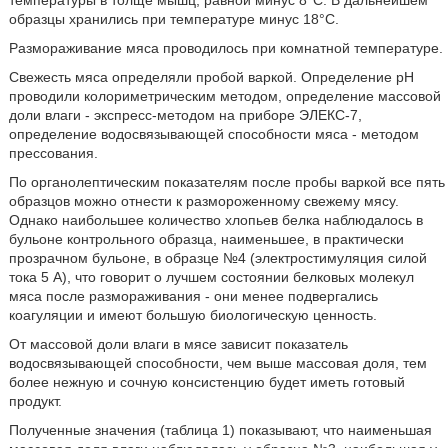
образцы хранились при температуре минус 18°С.
Размораживание мяса проводилось при комнатной температуре.
Свежесть мяса определяли пробой варкой. Определение рН
проводили колориметрическим методом, определение массовой
доли влаги - экспресс-методом на приборе ЭЛЕКС-7,
определение водосвязывающей способности мяса - методом
прессования.
По органолептическим показателям после пробы варкой все пять
образцов можно отнести к размороженному свежему мясу.
Однако наибольшее количество хлопьев белка наблюдалось в
бульоне контрольного образца, наименьшее, в практически
прозрачном бульоне, в образце №4 (электростимуляция силой
тока 5 А), что говорит о лучшем состоянии белковых молекул
мяса после размораживания - они менее подвергались
коагуляции и имеют большую биологическую ценность.
От массовой доли влаги в мясе зависит показатель
водосвязывающей способности, чем выше массовая доля, тем
более нежную и сочную консистенцию будет иметь готовый
продукт.
Полученные значения (таблица 1) показывают, что наименьшая