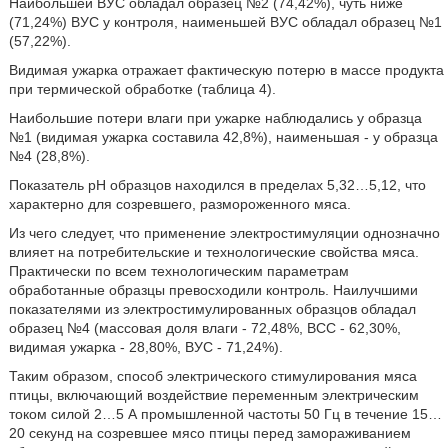
Наибольшей ВУС обладал образец №2 (74,42%), чуть ниже
(71,24%) ВУС у контроля, наименьшей ВУС обладал образец №1
(57,22%).
Видимая ужарка отражает фактическую потерю в массе продукта
при термической обработке (таблица 4).
Наибольшие потери влаги при ужарке наблюдались у образца
№1 (видимая ужарка составила 42,8%), наименьшая - у образца
№4 (28,8%).
Показатель рН образцов находился в пределах 5,32…5,12, что
характерно для созревшего, размороженного мяса.
Из чего следует, что применение электростимуляции однозначно
влияет на потребительские и технологические свойства мяса.
Практически по всем технологическим параметрам
обработанные образцы превосходили контроль. Наилучшими
показателями из электростимулированных образцов обладал
образец №4 (массовая доля влаги - 72,48%, ВСС - 62,30%,
видимая ужарка - 28,80%, ВУС - 71,24%).
Таким образом, способ электрического стимулирования мяса
птицы, включающий воздействие переменным электрическим
током силой 2…5 А промышленной частоты 50 Гц в течение 15…
20 секунд на созревшее мясо птицы перед замораживанием