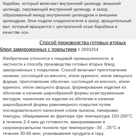
барабан, который включает внутренний цилиндр, внешний
цилиндр, окружающий внутренний цилиндр, и зазор,
образованный между внутренним цилиндром и внешним
цилиндром, блок подачи хладоносителя в зазор, вращательный
вал, который вращается с центральной осью барабана в
качестве оси.
Способ производства готовых вторых
блюд замороженных с покрытием
// 2693254
Изобретение относится к пищевой промышленности, в
частности к способу производства готовых вторых блюд
замороженных с покрытием. Способ включает приготовление
начинки, состоящей из мясного, и/или куриного, и/или овощного
фарша; приготовление оболочки, состоящей из мясного, и/или
куриного, и/или овощного фарша; формирование изделия из
оболочки и начинки шарообразной формы коэкструзионным
методом; нанесение на изделие из оболочки и начинки
шарообразной формы равномерного покрытия путем
последовательного нанесения слоев льезона, панировки,
темпуры; обжаривание во фритюре при температуре 150-200°С
в течение 2-4 мин до готовности; замораживание в
скороморозильном тоннеле при температуре -30...-25°С в
течение 30-60 мин; упаковывание продукта в тару.