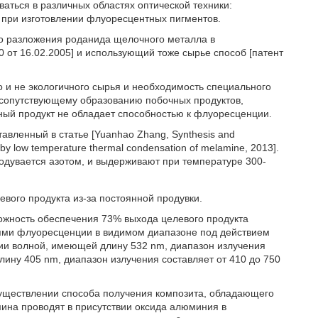
ться в различных областях оптической техники:
е при изготовлении флуоресцентных пигментов.
го разложения роданида щелочного металла в
от 16.02.2005] и использующий тоже сырье способ [патент
о и не экологичного сырья и необходимость специального
е сопутствующему образованию побочных продуктов,
ный продукт не обладает способностью к флуоресценции.
вленный в статье [Yuanhao Zhang, Synthesis and
by low temperature thermal condensation of melamine, 2013].
дувается азотом, и выдерживают при температуре 300-
ого продукта из-за постоянной продувки.
ожность обеспечения 73% выхода целевого продукта
ями флуоресценции в видимом диапазоне под действием
нии волной, имеющей длину 532 nm, диапазон излучения
ину 405 nm, диапазон излучения составляет от 410 до 750
 осуществлении способа получения композита, обладающего
на проводят в присутствии оксида алюминия в