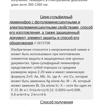
излучения, лежащего в спектральном диапазоне
длин волн 360-1360 нм.
Цинк-сульфидный
люминофор с фотолюминесцентными и
электролюминесцентными свойствами, способ
его изготовления, а также защищенный
документ, элемент защиты и способ его
обнаружения
// 2672708
Изобретение относится к неорганической химии и
может быть использовано при изготовлении
элементов защиты в защищенных или ценных
документах. Цинк-сульфидный люминофор
представляет собой порошок со средним
размером зерна 2-20 мкм и имеет химическую
формулу ZnS: Аа, Mb, Xc, где А - это Cu, которая
может быть заменена Ag и/или Au; М – Al, который
может заменен Bi, Ga и/или In; X – хотя бы один из
F, Cl, Br и I; 0<(a+b+c)<0,12; 0,0001<a<0,008;
0,6⋅а<b<4⋅а; 2⋅b<с<4⋅b.
Способ получения