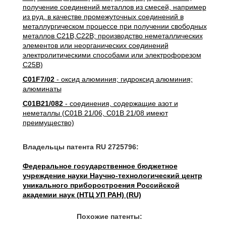
получение соединений металлов из смесей, например
из руд, в качестве промежуточных соединений в
металлургическом процессе при получении свободных
металлов C21B,C22B; производство неметаллических
элементов или неорганических соединений
электролитическими способами или электрофорезом
C25B)
C01F7/02
- оксид алюминия; гидроксид алюминия;
алюминаты
C01B21/082
- соединения, содержащие азот и
неметаллы (C01B 21/06, C01B 21/08 имеют
преимущество)
Владельцы патента RU 2725796:
Федеральное государственное бюджетное
учреждение науки Научно-технологический центр
уникального приборостроения Российской
академии наук (НТЦ УП РАН) (RU)
Похожие патенты: