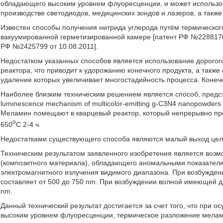
обладающего высоким уровнем флуоресценции, и может использова
производстве светодиодов, медицинских зондов и лазеров, а такж
Известен способы получения нитрида углерода путём термическо
вакуумированной герметизированной камере [патент РФ №2288170 
РФ №2425799 от 10.08.2011].
Недостатком указанных способов является использование дорогог
реактора, что приводит к удорожанию конечного продукта, а такж
удаление которых увеличивает многостадийность процесса. Конеч
Наиболее близким техническим решением является способ, предста
luminescence mechanism of multicolor-emitting g-C3N4 nanopowders 
Меламин помещают в кварцевый реактор, который непрерывно про
о
650
С 2-4 ч.
Недостатками существующего способа являются малый выход целев
Техническим результатом заявленного изобретения является возм
(композитного материала), обладающего аномальными показател
электромагнитного излучения видимого диапазона. При возбужде
составляет от 500 до 750 nm. При возбуждении волной имеющей дл
nm.
Данный технический результат достигается за счет того, что при
высоким уровнем флуоресценции, термическое разложение мелами