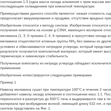
соотношении 1:3 (одна масса оксида алюминия к трем массам мел
последующим охлаждением при комнатной температуре.
Преимуществами данного способа являются: низкая стоимость сырь
предполагает вакуумирования и продувки; отсутствие вредных при
Изобретение относится к методу синтеза. Изобретение относится 
получения композита на основе g-C3N4, имеющего молярное отнош
меламина (1, 3, 5-триазин-2, 4, 6-триамин) в присутствии оксида 
меламина отщепляются атомные группы NH
без замены их други
3
условиях и обволакивается нитридом углерода, который представл
результате получается композитный материал, который имеет выс
термическую и химическую стабильность.
Полученные композиты из нитрида углерода обладают исключите
применение.
Изобретение иллюстрируется следующими примерами
Пример 1
Навеску меламина сушат при температуре 100°С в течение 2 часов,
добавляют навеску оксида алюминия в соотношении масс 1:1. Пос
переносился в разогретую до 500°С печь и выдерживался там в т
материала при возбуждении волной, имеющей длину 532 nm, и пр
синтезе представлен на Фиг. 1.