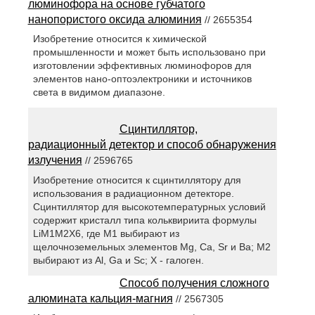
люминофора на основе губчатого
нанопористого оксида алюминия
// 2655354
Изобретение относится к химической
промышленности и может быть использовано при
изготовлении эффективных люминофоров для
элементов нано-оптоэлектроники и источников
света в видимом диапазоне.
Сцинтиллятор,
радиационный детектор и способ обнаружения
излучения
// 2596765
Изобретение относится к сцинтиллятору для
использования в радиационном детекторе.
Сцинтиллятор для высокотемпературных условий
содержит кристалл типа кольквириита формулы
LiM1M2X6, где M1 выбирают из
щелочноземельных элементов Mg, Ca, Sr и Ba; M2
выбирают из Al, Ga и Sc; X - галоген.
Способ получения сложного
алюмината кальция-магния
// 2567305