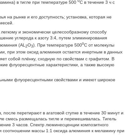
о
амина) в тигле при температуре 500
С в течение 3 ч с
я на рынке и его доступность; установка, которая не
месей.
к легкому и экономически целесообразному способу
ение углерода к азоту 3:4, путем элиминирования
о
алюминия (AL
O
). При температуре 500
С от молекулы
2
3
ми, при этом оксид алюминия остается инертным в данных
яет собой плёнку, сходную по свойствам с графитом. В
окие флуоресцентные характеристики, а также высокую
льными флуоресцентными свойствами и имеют широкое
 после перетирают в агатовой ступке в течение 30 минут и
ле смесь размещалась тигле и перемешивалась. Тигель
ечение 3 часов. Спектр люминесценции композитного
и соотношении массы 1:1 оксида алюминия к меламину при