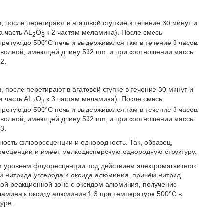
 после перетирают в агатовой ступкие в течение 30 минут и
а часть AL
O
к 2 частям меламина). После смесь
2
3
ретую до 500°С печь и выдерживался там в течение 3 часов.
 волной, имеющей длину 532 nm, и при соотношении массы
2.
 после перетирают в агатовой ступке в течение 30 минут и
а часть AL
O
к 3 частям меламина). После смесь
2
3
ретую до 500°С печь и выдерживался там в течение 3 часов.
 волной, имеющей длину 532 nm, и при соотношении массы
3.
ность флюоресценции и однородность. Так, образец,
есценции и имеет мелкодисперсную однородную структуру.
м уровнем флуоресценции под действием электромагнитного
м нитрида углерода и оксида алюминия, причём нитрид
ной реакционной зоне с оксидом алюминия, получение
амина к оксиду алюминия 1:3 при температуре 500°С в
уре.