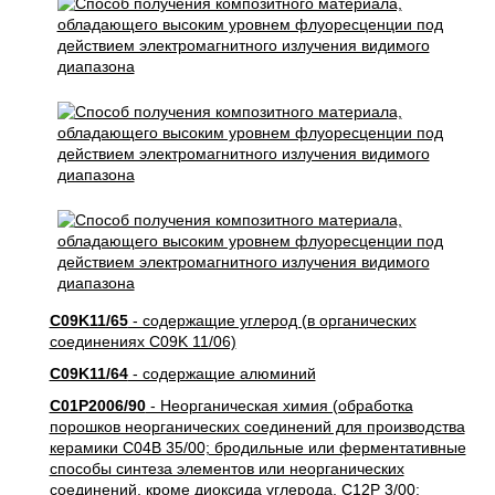
C09K11/65
- содержащие углерод (в органических
соединениях C09K 11/06)
C09K11/64
- содержащие алюминий
C01P2006/90
- Неорганическая химия (обработка
порошков неорганических соединений для производства
керамики C04B 35/00; бродильные или ферментативные
способы синтеза элементов или неорганических
соединений, кроме диоксида углерода, C12P 3/00;