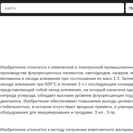
Н
Изобретение относится к химической и электронной промышленнос
производстве флуоресцентных пигментов, светодиодов, лазеров, 
меламина и оксида алюминия при соотношении их масс 1:3. Зате
оксида алюминия при 500°С в течение 3 ч с последующим охлажд
представляющий собой оксид алюминия, на который нанесена одн
нитрида углерода, обладает высоким уровнем флуоресценции под
диапазона. Изобретение обеспечивает повышение выхода целевог
стабильностью, в котором отсутствуют вредные примеси, и упроще
оборудования для вакуумирования и продувки. 3 ил., 3 пр.
Изобретение относится к методу получения композитного материа