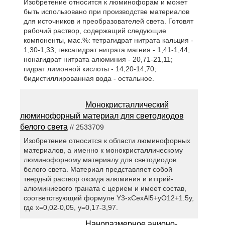
Изобретение относится к люминофорам и может
быть использовано при производстве материалов
для источников и преобразователей света. Готовят
рабочий раствор, содержащий следующие
компоненты, мас.%: тетрагидрат нитрата кальция -
1,30-1,33; гексагидрат нитрата магния - 1,41-1,44;
нонагидрат нитрата алюминия - 20,71-21,11;
гидрат лимонной кислоты - 14,20-14,70;
бидистиллированная вода - остальное.
Монокристаллический
люминофорный материал для светодиодов
белого света
// 2533709
Изобретение относится к области люминофорных
материалов, а именно к монокристаллическому
люминофорному материалу для светодиодов
белого света. Материал представляет собой
твердый раствор оксида алюминия и иттрий-
алюминиевого граната с церием и имеет состав,
соответствующий формуле Y3-xCexAl5+yO12+1.5y,
где x=0,02-0,05, y=0,17-3,97.
Наноразмерное анионо-