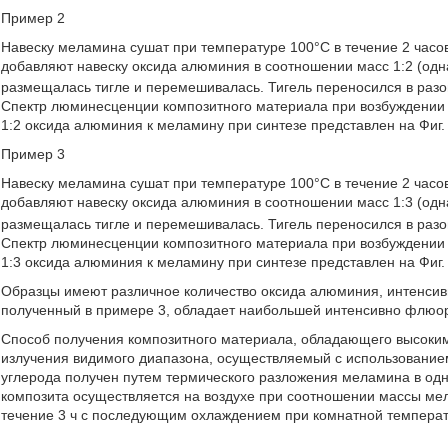
Пример 2
Навеску меламина сушат при температуре 100°С в течение 2 часов,
добавляют навеску оксида алюминия в соотношении масс 1:2 (одн
размещалась тигле и перемешивалась. Тигель переносился в разог
Спектр люминесценции композитного материала при возбуждении
1:2 оксида алюминия к меламину при синтезе представлен на Фиг. 
Пример 3
Навеску меламина сушат при температуре 100°С в течение 2 часов,
добавляют навеску оксида алюминия в соотношении масс 1:3 (одн
размещалась тигле и перемешивалась. Тигель переносился в разог
Спектр люминесценции композитного материала при возбуждении
1:3 оксида алюминия к меламину при синтезе представлен на Фиг. 
Образцы имеют различное количество оксида алюминия, интенсив
полученный в примере 3, обладает наибольшей интенсивно флюор
Способ получения композитного материала, обладающего высоки
излучения видимого диапазона, осуществляемый с использование
углерода получен путем термического разложения меламина в од
композита осуществляется на воздухе при соотношении массы мел
течение 3 ч с последующим охлаждением при комнатной температ