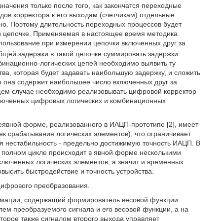
значения только после того, как закончатся переходные
дов корректора к его выходам (счетчикам) отдельные
о. Поэтому длительность переходных процессов будет
ой цепочке. Применяемая в настоящее время методика
пользование при измерении цепочки включенных друг за
общей задержки в такой цепочке суммировать задержки
бинационно-логических цепей необходимо выявить ту
ва, которая будет задавать наибольшую задержку, и сложить
о она содержит наибольшее число включенных друг за
бщем случае необходимо реализовывать цифровой корректор
люченных цифровых логических и комбинационных
еявной форме, реализованного в ИАЦП-прототипе [2], имеет
к срабатывания логических элементов), что ограничивает
я нестабильность - предельно достижимую точность ИАЦП. В
 полном цикле происходит в явной форме несколькими
ключенных логических элементов, а значит и временных
высить быстродействие и точность устройства.
цифрового преобразования.
ормации, содержащий формирователь весовой функции
лем преобразуемого сигнала и его весовой функции, а на
оторое также сигналом второго выхода управляет