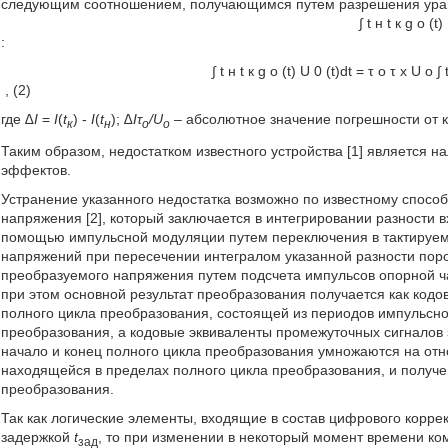
следующим соотношением, получающимся путем разрешения урав
∫
t
н
t
к
g
o
(
t
)
:
∫
t
н
t
к
g
o
(
t
)
U
0
(
t
)
d
t
=
τ
o
τ
x
U
o
∫
, (2)
где
∆I
=
I
(
t
) -
I
(
t
);
∆Iτ
/U
– абсолютное значение погрешности от 
к
н
o
o
Таким образом, недостатком известного устройства [1] является 
эффектов.
Устранение указанного недостатка возможно по известному спос
напряжения [2], который заключается в интегрировании разности в
помощью импульсной модуляции путем переключения в тактируем
напряжений при пересечении интегралом указанной разности поро
преобразуемого напряжения путем подсчета импульсов опорной ч
при этом основной результат преобразования получается как кодо
полного цикла преобразования, состоящей из периодов импульсн
преобразования, а кодовые эквиваленты промежуточных сигналов
начало и конец полного цикла преобразования умножаются на от
находящейся в пределах полного цикла преобразования, и получе
преобразования.
Так как логические элементы, входящие в состав цифрового корре
задержкой
t
, то при изменении в некоторый момент времени ко
зад