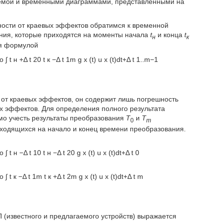
хемой и временными диаграммами, представленными на
ости от краевых эффектов обратимся к временной
ания, которые приходятся на моменты начала
t
и конца
t
н
к
ся формулой
o
∫
t
н
+
Δ
t
20
t
к
−
Δ
t
1
m
g
x
(
t
)
u
x
(
t
)
d
t
+
Δ
t
1..
m
−
1
 от краевых эффектов, он содержит лишь погрешность
х эффектов. Для определения полного результата
о учесть результаты преобразования
T
и
T
0
m
ходящихся на начало и конец времени преобразования.
o
∫
t
н
−
Δ
t
10
t
н
−
Δ
t
20
g
x
(
t
)
u
x
(
t
)
d
t
+
Δ
t
0
o
∫
t
к
−
Δ
t
1
m
t
к
+
Δ
t
2
m
g
x
(
t
)
u
x
(
t
)
d
t
+
Δ
t
m
 (известного и предлагаемого устройств) выражается