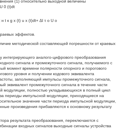
нения (1) относительно выходной величины
U
0
(
t
)
d
t
t
н
t
к
g
x
(
t
)
u
x
(
t
)
d
t
+
Δ
I
τ
o
U
o
краевых эффектов.
наличие методической составляющей погрешности от краевых
обу интегрирующего аналого-цифрового преобразования
ходного сигнала и промежуточного сигнала, получаемого с
ый момент времени полярности опорного и порогового
гового уровня и получении кодового эквивалента
астоты, заполняющей импульсы промежуточного сигнала,
вый эквивалент промежуточного сигнала в течение части
ой модуляции, полностью укладывающихся в полный цикл
 за периоды импульсной модуляции, приходящиеся на
носительное значение части периода импульсной модуляции,
нные произведения прибавляются к основному результату
ктора результата преобразования, переключаются с
мбинации входных сигналов выходные сигналы устройства