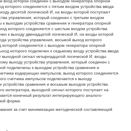
ый вход которой соединен с выходом генератора опорной
од которого соединяется с пятым входом устройства ввода
ыходу десятой логической И, на входы которой поступают
ства управления, который соединен с третьим входом
ы к выходам устройства сравнения и генератора опорной
ыход которого соединяется с шестым входом устройства
чен к выходу двенадцатой логической И, на входы которой
ода устройства управления, восьмой выход которого
д которой соединяется с выходом генератора опорной
выход которого подключен к седьмому входу устройства ввода
ет выходной сигнал четырнадцатой логической И, входы
мому выходу устройства управления, который соединен с
орой подключены к выходам устройства сравнения и
счетчика кодирующих импульсов, выход которого соединяется
мого счетчика импульсов подключается к выходу
м устройства сравнения и восьмым выходом устройства
го интегратора, выходной сигнал которого поступает на
учается конечный результат интегрирующего аналого-
вой форме.
ования за счет минимизации методической составляющей