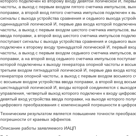
которого подключен ко второму входу девятой логической И, перв
частоты, а выход с первым входом пятого счетчика импульсов, вых
поправки, а второй вход пятого счетчика импульсов подключен к в
сигналы с выхода устройства сравнения и седьмого выхода устрой
одиннадцатой логической И, первые два входа которой подключен
частоты, а выход с первым входом шестого счетчика импульсов, в
ввода поправки, а второй вход шестого счетчика импульсов подклю
поступают сигналы с выхода устройства сравнения и седьмого вых
подключен к второму входу тринадцатой логической И, первый вхо
частоты, а выход с первым входом седьмого счетчика импульсов, 
поправки, а на второй вход седьмого счетчика импульсов поступа
которой подключены к выходу генератора опорной частоты и вось
третьим входом пятнадцатой логической И, первые два входа кот
генератора опорной частоты, а выход с первым входом восьмого 
с восьмым входом устройства ввода поправки, а второй вход вось
шестнадцатой логической И, входы которой соединяются с выходо
управления, четвертый выход которого подключен к входу цифрово
девятый вход устройства ввода поправки, на выходе которого пол
цифрового преобразования с компенсацией погрешности в цифро
Техническим результатом является повышение точности преобраз
погрешности от краевых эффектов.
Описание работы заявляемого ИАЦП