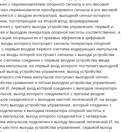
нен с перемножителем опорного сигнала и его весовой
игнал перемножителя преобразуемого сигнала и его весовой
няется с входом интегратора, выходной сигнал которого
овнем, поступающим на второй вход, формируемым
игнал с третьего выхода устройства управления, первый и
ия и выходом генератора опорной частоты соответственно, а
нсации погрешности от краевых эффектов в цифровой
 входы которого поступают сигналы генератора опорной
н с первым входом первого счетчика кодирующих импульсов,
 на входы которой поступают сигналы с выхода устройства
го счетчика соединен с первым входом устройства ввода
ика импульсов, на первый вход которого поступает выходной
тый выход устройства управления, выход устройства
второго счетчика импульсов поступает выходной сигнал
ойства сравнения и пятым выходом устройства управления,
ой И, первый вход которой соединен с выходом генератора
ульсов, выход которого соединяется с третьим входом
льсов соединяется с выходом шестой логической И, на входы
стого выхода устройства управления, который соединен с
 подключены к выходам генератора опорной частоты и
ка импульсов, выход которого соединяется с четвертым
чика импульсов подключен к выходу восьмой логической И, на
и шестого выхода устройства управления, седьмой выход