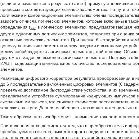
(если они изменяются в результате этого) примут установившиеся 
процессы в соответствующих логических элементах. На пути от вхо
логические и комбинационные элементы включены последовательн
зависеть от числа логических элементов, которые включены в так
определения
t
в логических элементах, предусматривающая ис
зад
другом однотипных логических элементов, позволяет при оценке 
отдельных логических элементов. При оценке быстродействия ком
цепочку логических элементов между входами и выходами устройст
между собой задержки логических элементов этой цепочки. Обычн
другом от входов до выходов логических элементов. Поэтому в о
ИАЦП, содержащий минимальное количество последовательно вк
элементов.
Реализация цифрового корректора результата преобразования в н
до 6 последовательно включенных цифровых элементов (6 задерже
предельно достижимое быстродействие устройства, а их временна
предлагаемом устройстве суммирование кодирующих импульсов в
счетчиками импульсов, что снижает количество последовательно в
задержек, до трёх. Данная особенность позволяет потенциально по
Таким образом, цель изобретения - повышение точности аналого-
Поставленная цель достигается тем, что в преобразователь инф
преобразуемого сигнала, выход которого соединен с перемножите
вход поступает сигнал с первого выхода устройства управления, к