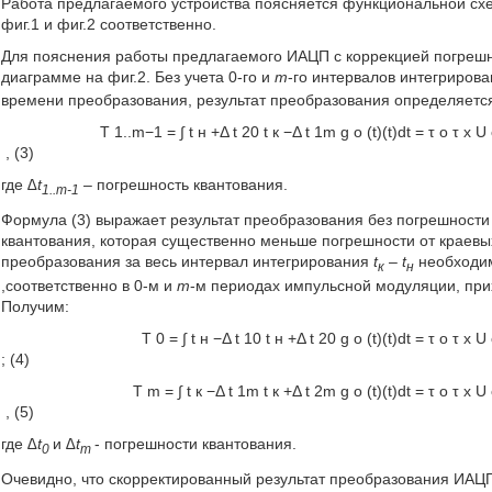
Работа предлагаемого устройства поясняется функциональной с
фиг.1 и фиг.2 соответственно.
Для пояснения работы предлагаемого ИАЦП с коррекцией погрешн
диаграмме на фиг.2. Без учета 0-го и
m
-го интервалов интегриров
времени преобразования, результат преобразования определяет
T
1..
m
−
1
=
∫
t
н
+
Δ
t
20
t
к
−
Δ
t
1
m
g
o
(
t
)
(
t
)
d
t
=
τ
o
τ
x
U
, (3)
где
∆t
– погрешность квантования.
1..m-1
Формула (3) выражает результат преобразования без погрешности
квантования, которая существенно меньше погрешности от краевы
преобразования за весь интервал интегрирования
t
– t
необходим
к
н
,соответственно в 0-м и
m
-м периодах импульсной модуляции, при
Получим:
T
0
=
∫
t
н
−
Δ
t
10
t
н
+
Δ
t
20
g
o
(
t
)
(
t
)
d
t
=
τ
o
τ
x
U
; (4)
T
m
=
∫
t
к
−
Δ
t
1
m
t
к
+
Δ
t
2
m
g
o
(
t
)
(
t
)
d
t
=
τ
o
τ
x
U
, (5)
где
∆t
и
∆t
- погрешности квантования.
0
m
Очевидно, что скорректированный результат преобразования ИАЦП