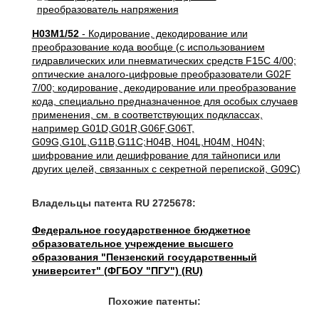
H03M1/52
- Кодирование, декодирование или
преобразование кода вообще (с использованием
гидравлических или пневматических средств F15C 4/00;
оптические аналого-цифровые преобразователи G02F
7/00; кодирование, декодирование или преобразование
кода, специально предназначенное для особых случаев
применения, см. в соответствующих подклассах,
например G01D,G01R,G06F,G06T,
G09G,G10L,G11B,G11C;H04B, H04L,H04M, H04N;
шифрование или дешифрование для тайнописи или
других целей, связанных с секретной перепиской, G09C)
Владельцы патента RU 2725678:
Федеральное государственное бюджетное
образовательное учреждение высшего
образования "Пензенский государственный
университет" (ФГБОУ "ПГУ") (RU)
Похожие патенты: