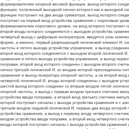
формирователем опорной весовой функции, выход которого соеди
функции, полученный выходной сигнал которого как и выходной с
функции поступают на два входа сумматора, выход которого соеди
поступает на первый вход устройства сравнения с пороговым ур
формирователем порогового уровня, на вход которого поступает с
второй входы которого соединяются с выходом устройства сравнен
четвертый выход с цифровым интегратором, вводятся узлы компе
форме, а именно, первый разрешающий логический элемент И, на
частоты и пятого выхода устройства управления, а выход соедине
второй вход которого соединяется с выходом второй логической И,
сравнения и пятого выхода устройства управления, а выход перво
поправки, второй вход которого соединен с выходом второго счетч
сигнал третьей логической И, ко входам которой присоединены пя
сравнения и выход генератора опорной частоты, а на второй вход 
четвертой логической И, входы которой соединены с выходом устр
шестой выход которого соединен со вторым входом пятой логическ
опорной частоты, а выход с первым входом третьего счетчика имп
устройства ввода поправки, а второй вход третьего счетчика импу
которой поступают сигналы с выхода устройства сравнения и с ше
третьим входом седьмой логической И, первые два входа которой
устройства сравнения, а выход к первому входу четвертого счетчи
входом устройства ввода поправки, а второй вход четвертого счет
входы которой поступают сигналы с выхода устройства сравнения 