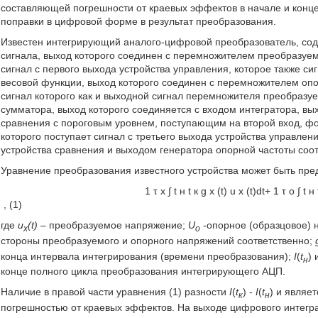
составляющей погрешности от краевых эффектов в начале и конце
поправки в цифровой форме в результат преобразования.
Известен интегрирующий аналого-цифровой преобразователь, со
сигнала, выход которого соединен с перемножителем преобразуемо
сигнал с первого выхода устройства управления, которое также 
весовой функции, выход которого соединен с перемножителем опо
сигнал которого как и выходной сигнал перемножителя преобразуе
сумматора, выход которого соединяется с входом интегратора, вых
сравнения с пороговым уровнем, поступающим на второй вход, ф
которого поступает сигнал с третьего выхода устройства управлен
устройства сравнения и выходом генератора опорной частоты соотв
Уравнение преобразования известного устройства может быть пре
1
τ
x
∫
t
н
t
к
g
x
(
t
)
u
x
(
t
)
d
t
+
1
τ
o
∫
t
н
, (1)
где
u
(t)
– преобразуемое напряжение;
U
-опорное (образцовое) 
x
o
стороны преобразуемого и опорного напряжений соответственно;
конца интервала интегрирования (времени преобразования);
I
(
t
)
н
конце полного цикла преобразования интегрирующего АЦП.
Наличие в правой части уравнения (1) разности
I
(
t
) -
I
(
t
) и являе
к
н
погрешностью от краевых эффектов. На выходе цифрового интегр