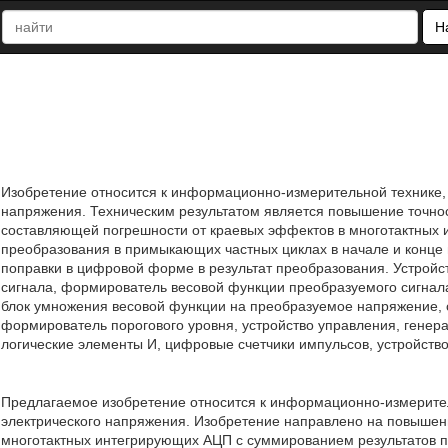
Н
Изобретение относится к информационно-измерительной технике, в
напряжения. Техническим результатом является повышение точнос
составляющей погрешности от краевых эффектов в многотактных
преобразования в примыкающих частных циклах в начале и конце 
поправки в цифровой форме в результат преобразования. Устрой
сигнала, формирователь весовой функции преобразуемого сигнал
блок умножения весовой функции на преобразуемое напряжение, с
формирователь порогового уровня, устройство управления, генер
логические элементы И, цифровые счетчики импульсов, устройство 
Предлагаемое изобретение относится к информационно-измеритель
электрического напряжения. Изобретение направлено на повышен
многотактных интегрирующих АЦП с суммированием результатов п