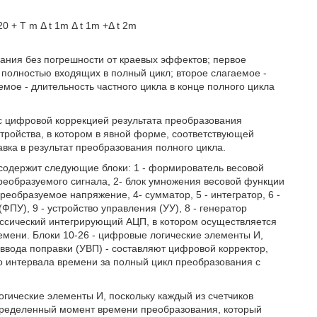
20
+
T
m
Δ
t
1
m
Δ
t
1
m
+
Δ
t
2
m
ания без погрешности от краевых эффектов; первое
 полностью входящих в полный цикл; второе слагаемое -
емое - длительность частного цикла в конце полного цикла
 цифровой коррекцией результата преобразования
тройства, в котором в явной форме, соответствующей
вка в результат преобразования полного цикла.
содержит следующие блоки: 1 - формирователь весовой
реобразуемого сигнала, 2- блок умножения весовой функции
еобразуемое напряжение, 4- сумматор, 5 - интегратор, 6 -
ФПУ), 9 - устройство управления (УУ), 8 - генератор
лассический интегрирующий АЦП, в котором осуществляется
мени. Блоки 10-26 - цифровые логические элементы И,
 ввода поправки (УВП) - составляют цифровой корректор,
о интервала времени за полный цикл преобразования с
.
гические элементы И, поскольку каждый из счетчиков
определенный момент времени преобразования, который