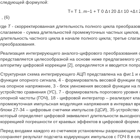
следующей формулой:
T
=
T
1..
m
−
1
+
T
0
Δ
t
20
Δ
t
10
+
Δ
t
, (6)
где
T
- скорректированная длительность полного цикла преобразов
слагаемое - сумма длительностей промежуточных частных циклов,
длительность частного цикла в начале полного цикла; третье слага
преобразования.
Реализация интегрирующего аналого-цифрового преобразования с
представляется целесообразной на основе ниже предлагаемого ус
алгоритму цифровой коррекции [2], определяется и вводится попра
Структурная схема интегрирующего АЦП представлена на фиг.1 и 
функции опорного сигнала, 4 - формирователь весовой функции п
на опорное напряжение, 3 - блок умножения весовой функции на пр
устройство сравнения (УС), 7 - формирователь порогового уровня (
опорной частоты (ГОЧ), 18 - цифровой интегратор – реализуют к
промежуточная импульсная модуляция напряжения в интервал вре
блоки 27-34 – цифровые счетчики импульсов (ЦСИ), 35-устройство
который определяет цифровой эквивалент длительности выходног
коррекцией погрешности от краевых эффектов в цифровой форме
Перед входами каждого из счетчиков установлены разрешающие ло
сохраняет результат подсчета кодирующих импульсов с ГОЧ 8 в 