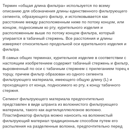
Термин «общая длина фильтра» используется по всему
описанию для обозначения длины единственного фильтрующего
сегмента, образующего фильтр, и истолковывается как
расстояние между расположенным ниже по потоку концом, или
концом, подносимым ко рту, курительного изделия и
расположенным выше по потоку концом фильтра, который
упирается в табачный стержень. Все расстояния и длины
измеряют относительно продольной оси курительного изделия и
фильтра.
В самых общих терминах, курительное изделие в соответствии с
настоящим изобретением содержит табачный стержень и фильтр,
выровненный по оси с табачным стержнем с прилеганием торец к
торцу, причем фильтр образован из одного сегмента
фильтрующего материала, имеющего общую длину (L) и
проходящего от конца, подносимого ко рту, к концу табачного
стержня.
Сегмент фильтрующего материала предпочтительно
представлен в виде штранга из волокнистого фильтрующего
материала, такого как ацетилцеллюлозное волокно.
Пластификатор фильтра можно наносить на волокнистый
фильтрующий материал традиционным способом путем его
распыления на разделенные волокна, предпочтительно перед