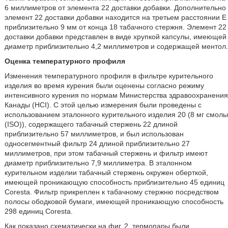
6 миллиметров от элемента 22 доставки добавки. Дополнительно
элемент 22 доставки добавки находится на третьем расстоянии E
приблизительно 9 мм от конца 18 табачного стержня. Элемент 22
доставки добавки представлен в виде хрупкой капсулы, имеющей
диаметр приблизительно 4,2 миллиметров и содержащей ментол.
Оценка температурного профиля
Изменения температурного профиля в фильтре курительного
изделия во время курения были оценены согласно режиму
интенсивного курения по нормам Министерства здравоохранения
Канады (HCI). С этой целью измерения были проведены с
использованием эталонного курительного изделия 20 (8 мг смолы
(ISO)), содержащего табачный стержень 22 длиной
приблизительно 57 миллиметров, и был использован
односегментный фильтр 24 длиной приблизительно 27
миллиметров, при этом табачный стержень и фильтр имеют
диаметр приблизительно 7,9 миллиметра. В эталонном
курительном изделии табачный стержень окружен оберткой,
имеющей проникающую способность приблизительно 45 единиц
Coresta. Фильтр прикреплен к табачному стержню посредством
полосы ободковой бумаги, имеющей проникающую способность
298 единиц Coresta.
Как показано схематически на фиг. 2, термопары были