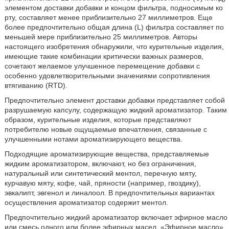
элементом доставки добавки и концом фильтра, подносимым ко
рту, составляет менее приблизительно 27 миллиметров. Еще
более предпочтительно общая длина (L) фильтра составляет по
меньшей мере приблизительно 25 миллиметров. Авторы
настоящего изобретения обнаружили, что курительные изделия,
имеющие такие комбинации критически важных размеров,
сочетают желаемое улучшенное перемещение добавки с
особенно удовлетворительными значениями сопротивления
втягиванию (RTD).
Предпочтительно элемент доставки добавки представляет собой
разрушаемую капсулу, содержащую жидкий ароматизатор. Таким
образом, курительные изделия, которые представляют
потребителю новые ощущаемые впечатления, связанные с
улучшенными нотами ароматизирующего вещества.
Подходящие ароматизирующие вещества, представляемые
жидким ароматизатором, включают, но без ограничения,
натуральный или синтетический ментол, перечную мяту,
курчавую мяту, кофе, чай, пряности (например, гвоздику),
эвкалипт, эвгенол и линалоол. В предпочтительных вариантах
осуществления ароматизатор содержит ментол.
Предпочтительно жидкий ароматизатор включает эфирное масло
или смесь одного или более эфирных масел. «Эфирное масло»