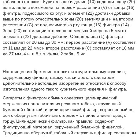
табачного стержня. Курительное изделие (10) содержит зону (20)
вентиляции в положении на первом расстоянии (V) от конца (16)
фильтра, подносимого ко рту; и элемент (22) доставки добавки
выше по потоку относительно зоны (20) вентиляции и на втором
расстоянии (C) от подносимого ко рту конца (16) фильтра (14).
Зона (20) вентиляции отнесена по меньшей мере на 5 мм от
элемента (22) доставки добавки. Общая длина (L) фильтра
составляет от 20 мм до 30 мм; первое расстояние (V) составляет
от 11 мм до 22 мм; и второе расстояние (C) составляет от 16 мм
до 27 мм. 4 н. и 8 з.п. ф-лы, 2 табл., 5 ил.
Настоящее изобретение относится к курительному изделию,
содержащему фильтр, такому как сигарета с фильтром.
Дополнительно настоящее изобретение относится к способу
изготовления одного такого курительного изделия и фильтра.
Сигареты с фильтром обычно содержат цилиндрический
стержень из наполнителя из резаного табака, окруженный
бумажной оберткой, и цилиндрический фильтр, выровненный по
оси с обернутым табачным стержнем с прилеганием торец к
торцу. Цилиндрический фильтр, как правило, содержит
фильтрующий материал, окруженный бумажной фицеллой.
Традиционно обернутый табачный стержень и фильтр соединены