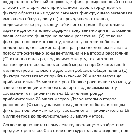
содержащее табачный стержень; и фильтр, выровненный по оси
с табачным стержнем с прилеганием торец к торцу, причем
фильтр образован из одного сегмента фильтрующего материала,
имеющего общую длину (L) и проходящего от конца,
подносимого ко рту, к концу табачного стержня. Курительное
изделие дополнительно содержит зону вентиляции в положении
вдоль сегмента фильтра на первом расстоянии (V) от конца
фильтра, подносимого ко рту; элемент доставки добавки в
положении вдоль сегмента фильтра, расположенном выше по
потоку относительно зоны вентиляции и на втором расстоянии
(C) от конца фильтра, подносимого ко рту, так, что зона
вентиляции отнесена по меньшей мере на приблизительно 5
миллиметров от элемента доставки добавки. Общая длина (L)
фильтра составляет от приблизительно 20 миллиметров до
приблизительно 36 миллиметров. Первое расстояние (V) между
зоной вентиляции и концом фильтра, подносимым ко рту,
составляет от приблизительно 11 миллиметров до
приблизительно 28 миллиметров. Дополнительно второе
расстояние (C) между элементом доставки добавки и концом
фильтра, подносимым ко рту, составляет от приблизительно 16
миллиметров до приблизительно 33 миллиметров.
Согласно дополнительному аспекту настоящего изобретения
предусмотрен способ изготовления курительного изделия, при