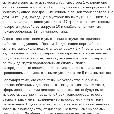
выгрузке в зоне выгрузки смеси с транспортера 1 установлено
направляющее устройство 17 с продольными перегородками 18,
контактирующее заостренным концом с лентой транспортера 1, а
другим концом, заходящее в устройство выгрузки 10. С нижней
стороны направляющее устройство 17 крепится с возможностью
поворота к устройству выгрузки 10 и снабжено прижимным
приспособлением 19 пружинного типа.
Агрегат для смешения и уплотнения сыпучих материалов
работает следующим образом. Подлежащие переработке
сыпучие материалы подаются дозаторами 3 и 4, установленными
над ленточным транспортером симметрично относительно его
продольной оси на поверхность движущейся транспортерной
ленты и движутся параллельными слоями. Далее
распределенные слоями на ленте материалы захватываются
вращающимися смесительными устройствами 5 и распыляются.
Благодаря тому, что смесительные устройства снабжены
приспособлениями для поворота вокруг вертикальных стоек,
сформированные ими дисперсные потоки также будут иметь
угловое смещение к продольной оси транспортера, то есть
располагаться не в параллельных плоскостях и имеют зону
пересечения. В данной зоне располагаются отбойный элемент, с
которым взаимодействуют дисперсные потоки смешиваемых
материалов. Подбором частоты вращения смесительных