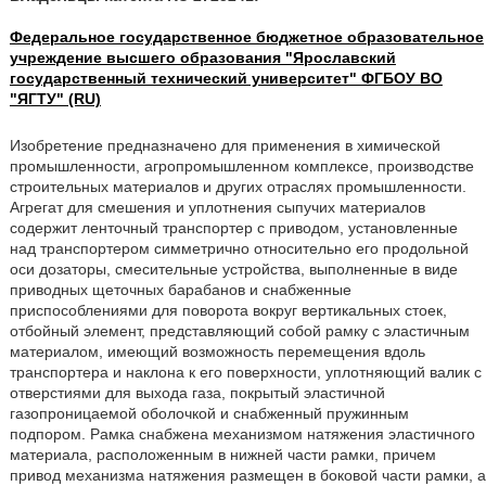
Федеральное государственное бюджетное образовательное
учреждение высшего образования "Ярославский
государственный технический университет" ФГБОУ ВО
"ЯГТУ" (RU)
Изобретение предназначено для применения в химической
промышленности, агропромышленном комплексе, производстве
строительных материалов и других отраслях промышленности.
Агрегат для смешения и уплотнения сыпучих материалов
содержит ленточный транспортер с приводом, установленные
над транспортером симметрично относительно его продольной
оси дозаторы, смесительные устройства, выполненные в виде
приводных щеточных барабанов и снабженные
приспособлениями для поворота вокруг вертикальных стоек,
отбойный элемент, представляющий собой рамку с эластичным
материалом, имеющий возможность перемещения вдоль
транспортера и наклона к его поверхности, уплотняющий валик с
отверстиями для выхода газа, покрытый эластичной
газопроницаемой оболочкой и снабженный пружинным
подпором. Рамка снабжена механизмом натяжения эластичного
материала, расположенным в нижней части рамки, причем
привод механизма натяжения размещен в боковой части рамки, а