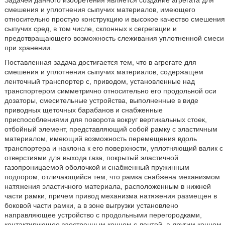
Задачей данного изобретения является создание агрегата для
смешения и уплотнения сыпучих материалов, имеющего
относительно простую конструкцию и высокое качество смешения
сыпучих сред, в том числе, склонных к сегрегации и
предотвращающего возможность слеживания уплотненной смеси
при хранении.
Поставленная задача достигается тем, что в агрегате для
смешения и уплотнения сыпучих материалов, содержащем
ленточный транспортер с, приводом, установленные над
транспортером симметрично относительно его продольной оси
дозаторы, смесительные устройства, выполненные в виде
приводных щеточных барабанов и снабженные
приспособлениями для поворота вокруг вертикальных стоек,
отбойный элемент, представляющий собой рамку с эластичным
материалом, имеющий возможность перемещения вдоль
транспортера и наклона к его поверхности, уплотняющий валик с
отверстиями для выхода газа, покрытый эластичной
газопроницаемой оболочкой и снабженный пружинным
подпором, отличающийся тем, что рамка снабжена механизмом
натяжения эластичного материала, расположенным в нижней
части рамки, причем привод механизма натяжения размещен в
боковой части рамки, а в зоне выгрузки установлено
направляющее устройство с продольными перегородками,
контактирующее заостренным концом с лентой, а другим концом,