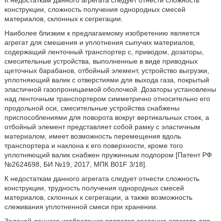
К недостаткам данного агрегата следует отнести сложность
конструкции, сложность получения однородных смесей
материалов, склонных к сегрегации.
Наиболее близким к предлагаемому изобретению является
агрегат для смешения и уплотнения сыпучих материалов,
содержащий ленточный транспортер с, приводом, дозаторы,
смесительные устройства, выполненные в виде приводных
щеточных барабанов, отбойный элемент, устройство выгрузки,
уплотняющий валик с отверстиями для выхода газа, покрытый
эластичной газопроницаемой оболочкой. Дозаторы установлены
над ленточным транспортером симметрично относительно его
продольной оси, смесительные устройства снабжены
приспособлениями для поворота вокруг вертикальных стоек, а
отбойный элемент представляет собой рамку с эластичным
материалом, имеет возможность перемещения вдоль
транспортера и наклона к его поверхности, кроме того
уплотняющий валик снабжен пружинным подпором [Патент РФ
№2624698, БИ №19, 2017, МПК B01F 3/18].
К недостаткам данного агрегата следует отнести сложность
конструкции, трудность получения однородных смесей
материалов, склонных к сегрегации, а также возможность
слеживания уплотненной смеси при хранении.