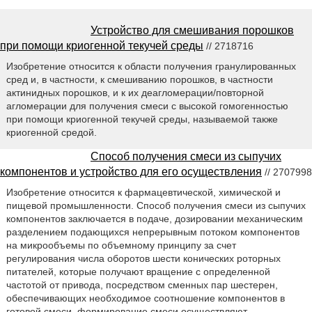
Устройство для смешивания порошков
при помощи криогенной текучей среды
// 2718716
Изобретение относится к области получения гранулированных
сред и, в частности, к смешиванию порошков, в частности
актинидных порошков, и к их деагломерации/повторной
агломерации для получения смеси с высокой гомогенностью
при помощи криогенной текучей среды, называемой также
криогенной средой.
Способ получения смеси из сыпучих
компонентов и устройство для его осуществления
// 2707998
Изобретение относится к фармацевтической, химической и
пищевой промышленности. Способ получения смеси из сыпучих
компонентов заключается в подаче, дозировании механическим
разделением подающихся непрерывным потоком компонентов
на микрообъемы по объемному принципу за счет
регулирования числа оборотов шести конических роторных
питателей, которые получают вращение с определенной
частотой от привода, посредством сменных пар шестерен,
обеспечивающих необходимое соотношение компонентов в
готовой смеси, формирование смеси осуществляют