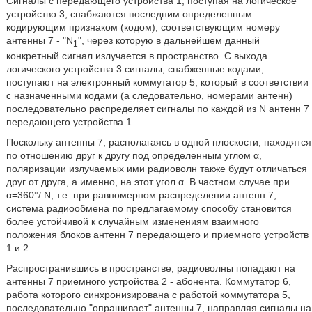
Сигналы с передающего устройства 1, поступая на логическое
устройство 3, снабжаются последним определенным
кодирующим признаком (кодом), соответствующим номеру
антенны 7 - "N
", через которую в дальнейшем данный
1
конкретный сигнал излучается в пространство. С выхода
логического устройства 3 сигналы, снабженные кодами,
поступают на электронный коммутатор 5, который в соответствии
с назначенными кодами (а следовательно, номерами антенн)
последовательно распределяет сигналы по каждой из N антенн 7
передающего устройства 1.
Поскольку антенны 7, располагаясь в одной плоскости, находятся
по отношению друг к другу под определенным углом α,
поляризации излучаемых ими радиоволн также будут отличаться
друг от друга, а именно, на этот угол α. В частном случае при
α=360°/ N, т.е. при равномерном распределении антенн 7,
система радиообмена по предлагаемому способу становится
более устойчивой к случайным изменениям взаимного
положения блоков антенн 7 передающего и приемного устройств
1 и 2.
Распространившись в пространстве, радиоволны попадают на
антенны 7 приемного устройства 2 - абонента. Коммутатор 6,
работа которого синхронизирована с работой коммутатора 5,
последовательно "опрашивает" антенны 7, направляя сигналы на