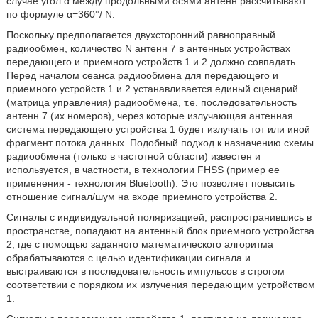
случае угол α между продольными осями антенн рассчитывают
по формуле α=360°/ N.
Поскольку предполагается двухсторонний равноправный
радиообмен, количество N антенн 7 в антенных устройствах
передающего и приемного устройств 1 и 2 должно совпадать.
Перед началом сеанса радиообмена для передающего и
приемного устройств 1 и 2 устанавливается единый сценарий
(матрица управления) радиообмена, т.е. последовательность
антенн 7 (их номеров), через которые излучающая антенная
система передающего устройства 1 будет излучать тот или иной
фрагмент потока данных. Подобный подход к назначению схемы
радиообмена (только в частотной области) известен и
используется, в частности, в технологии FHSS (пример ее
применения - технология Bluetooth). Это позволяет повысить
отношение сигнал/шум на входе приемного устройства 2.
Сигналы с индивидуальной поляризацией, распространившись в
пространстве, попадают на антенный блок приемного устройства
2, где с помощью заданного математического алгоритма
обрабатываются с целью идентификации сигнала и
выстраиваются в последовательность импульсов в строгом
соответствии с порядком их излучения передающим устройством
1.