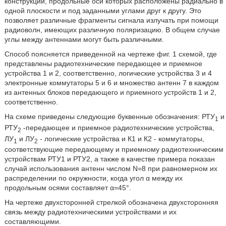
конструкции, продольные оси которых расположены радиально в
одной плоскости и под заданными углами друг к другу. Это
позволяет различные фрагменты сигнала излучать при помощи
радиоволн, имеющих различную поляризацию. В общем случае
углы между антеннами могут быть различными.
Способ поясняется приведенной на чертеже фиг. 1 схемой, где
представлены радиотехнические передающее и приемное
устройства 1 и 2, соответственно, логические устройства 3 и 4
электронные коммутаторы 5 и 6 и множество антенн 7 в каждом
из антенных блоков передающего и приемного устройств 1 и 2,
соответственно.
На схеме приведены следующие буквенные обозначения: РТУ
и
1
РТУ
-передающее и приемное радиотехнические устройства,
2
ЛУ
и ЛУ
- логические устройства и К1 и К2 - коммутаторы,
1
2
соответствующие передающему и приемному радиотехническим
устройствам РТУ1 и РТУ2, а также в качестве примера показан
случай использования антенн числом N=8 при равномерном их
распределении по окружности, когда угол α между их
продольным осями составляет α=45°.
На чертеже двухсторонней стрелкой обозначена двухсторонняя
связь между радиотехническими устройствами и их
составляющими.