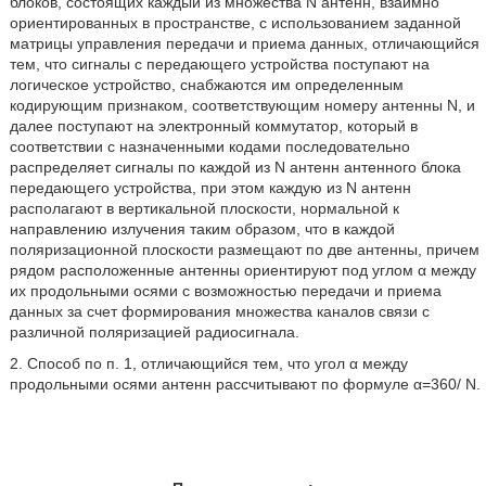
блоков, состоящих каждый из множества N антенн, взаимно
ориентированных в пространстве, с использованием заданной
матрицы управления передачи и приема данных, отличающийся
тем, что сигналы с передающего устройства поступают на
логическое устройство, снабжаются им определенным
кодирующим признаком, соответствующим номеру антенны N, и
далее поступают на электронный коммутатор, который в
соответствии с назначенными кодами последовательно
распределяет сигналы по каждой из N антенн антенного блока
передающего устройства, при этом каждую из N антенн
располагают в вертикальной плоскости, нормальной к
направлению излучения таким образом, что в каждой
поляризационной плоскости размещают по две антенны, причем
рядом расположенные антенны ориентируют под углом α между
их продольными осями с возможностью передачи и приема
данных за счет формирования множества каналов связи с
различной поляризацией радиосигнала.
2. Способ по п. 1, отличающийся тем, что угол α между
продольными осями антенн рассчитывают по формуле α=360/ N.