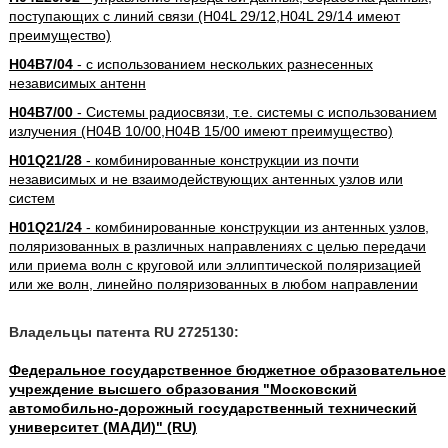
поступающих с линий связи (H04L 29/12,H04L 29/14 имеют
преимущество)
H04B7/04
- с использованием нескольких разнесенных
независимых антенн
H04B7/00
- Системы радиосвязи, т.е. системы с использованием
излучения (H04B 10/00,H04B 15/00 имеют преимущество)
H01Q21/28
- комбинированные конструкции из почти
независимых и не взаимодействующих антенных узлов или
систем
H01Q21/24
- комбинированные конструкции из антенных узлов,
поляризованных в различных направлениях с целью передачи
или приема волн с круговой или эллиптической поляризацией
или же волн, линейно поляризованных в любом направлении
Владельцы патента RU 2725130:
Федеральное государственное бюджетное образовательное
учреждение высшего образования "Московский
автомобильно-дорожный государственный технический
университет (МАДИ)" (RU)