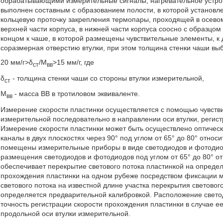
обрабатывающими измерительные сигналы, нагревательное устройс
выполнен составным с образованием полости, в которой установ
кольцевую проточку закрепления термопары, проходящей в осевом
верхней части корпуса, в нижней части корпуса соосно с образцо
концом к чаше, в которой размещены чувствительные элементы, к
соразмерная отверстию втулки, при этом толщина стенки чаши вы
20 мм/г>δ
/М
>15 мм/г, где
ст
вв
δ
- толщина стенки чаши со стороны втулки измерительной,
ст
М
- масса ВВ в тротиловом эквиваленте.
вв
Измерение скорости пластинки осуществляется с помощью чувств
измерительной последовательно в направлении оси втулки, регис
Измерение скорости пластинки может быть осуществлено оптичес
каналы в двух плоскостях через 90° под углом от 65° до 80° относ
помещены измерительные приборы в виде светодиодов и фотодио
размещения светодиодов и фотодиодов под углом от 65° до 80° о
обеспечивает перекрытие светового потока пластинкой на определ
прохождения пластинки на одном рубеже посредством фиксации м
светового потока на известной длине участка перекрытия световог
определяется предварительной калибровкой. Расположение светод
точность регистрации скорости прохождения пластинки в случае е
продольной оси втулки измерительной.