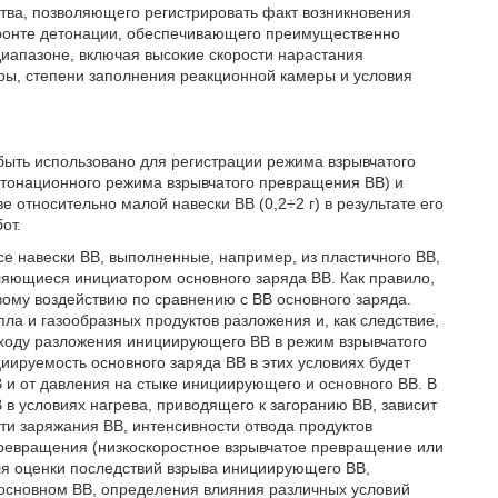
йства, позволяющего регистрировать факт возникновения
фронте детонации, обеспечивающего преимущественно
иапазоне, включая высокие скорости нарастания
ы, степени заполнения реакционной камеры и условия
быть использовано для регистрации режима взрывчатого
етонационного режима взрывчатого превращения ВВ) и
относительно малой навески ВВ (0,2÷2 г) в результате его
от.
е навески ВВ, выполненные, например, из пластичного ВВ,
яющиеся инициатором основного заряда ВВ. Как правило,
ому воздействию по сравнению с ВВ основного заряда.
ла и газообразных продуктов разложения и, как следствие,
ходу разложения инициирующего ВВ в режим взрывчатого
ируемость основного заряда ВВ в этих условиях будет
и от давления на стыке инициирующего и основного ВВ. В
 условиях нагрева, приводящего к загоранию ВВ, зависит
ти заряжания ВВ, интенсивности отвода продуктов
ревращения (низкоскоростное взрывчатое превращение или
я оценки последствий взрыва инициирующего ВВ,
основном ВВ, определения влияния различных условий