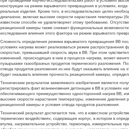
при проведении научно-исследовательских работ в условиях высо
конструкции на режим взрывчатого превращения в условиях, когда
реальные изделия. Кроме того, в исследовательских целях необхо
диапазоне, включая высокие скорости нарастания температуры (б
известном способе не удовлетворяет этому требованию. Отсутств
реакционной камеры также снижает функциональные возможности и
исследования влияния этого фактора на режим взрывчатого превр
Сложность определения режима взрывчатого превращения ВВ после
условиях нагрева может реализоваться режим распространения фро
скоростью, превышавшей скорость звука в ВВ. При этом чувствитель
изменений, происходящих в нем в процессе нагрева, может меня
пузырьками газообразных продуктов термического разложения. По
отвода продуктов разложения из нее будут оказывать влияние на 
будет оказывать влияние прочность реакционной камеры, опред
Техническим результатом заявляемого изобретения является полу
регистрировать факт возникновения детонации в ВВ в условиях н
обеспечивающего преимущественно односторонний нагрев ВВ, из
высокие скорости нарастания температуры, изменение давления 
реакционной камеры и условия отвода продуктов разложения.
Технический результат достигается тем, что в известном устройс
термических воздействиях, содержащее корпус, в котором в опре
втулка, нагревательное устройство, термопара, измерительные 