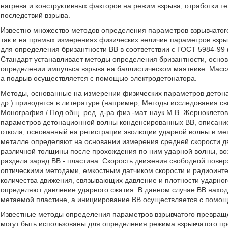
нагрева и конструктивных факторов на режим взрыва, отработки 
последствий взрыва.
Известно множество методов определения параметров взрывчатог
так и на прямых измерениях физических величин параметров взр
для определения бризантности ВВ в соответствии с ГОСТ 5984-99
Стандарт устанавливает методы определения бризантности, осно
определении импульса взрыва на баллистическом маятнике. Масса 
а подрыв осуществляется с помощью электродетонатора.
Методы, основанные на измерении физических параметров детона
др.) приводятся в литературе (например, Методы исследования св
Монография / Под общ. ред. д-ра физ.-мат. наук М.В. Жерноклетов
параметров детонационной волны конденсированных ВВ, описание
откола, основанный на регистрации эволюции ударной волны в ме
металле определяют на основании измерения средней скорости д
различной толщины после прохождения по ним ударной волны, в
раздела заряд ВВ - пластина. Скорость движения свободной пове
оптическими методами, емкостным датчиком скорости и радиоинт
количества движения, связывающих давление и плотности ударно
определяют давление ударного сжатия. В данном случае ВВ наход
метаемой пластине, а инициирование ВВ осуществляется с помощ
Известные методы определения параметров взрывчатого превраще
могут быть использованы для определения режима взрывчатого пр