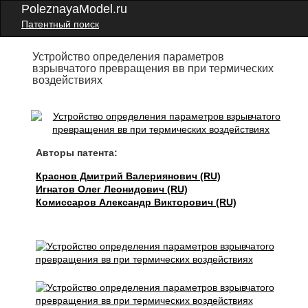
PoleznayaModel.ru
Патентный поиск
Устройство определения параметров
взрывчатого превращения вв при термических
воздействиях
Авторы патента:
Краснов Дмитрий Валериянович (RU)
Игнатов Олег Леонидович (RU)
Комиссаров Александр Викторович (RU)