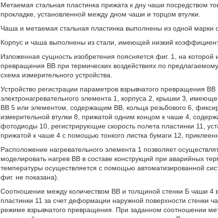
Метаемая стальная пластинка прижата к дну чаши посредством тон
прокладке, установленной между дном чаши и торцом втулки.
Чаша и метаемая стальная пластинка выполнены из одной марки с
Корпус и чаша выполнены из стали, имеющей низкий коэффициент
Изложенная сущность изобретения поясняется фиг. 1, на которой 
превращения ВВ при термических воздействиях по предлагаемому 
схема измерительного устройства.
Устройство регистрации параметров взрывчатого превращения ВВ 
электронагревательного элемента 1, корпуса 2, крышки 3, имеющ
ВВ 5 или элементом, содержащим ВВ, кольца резьбового 6, фикси
измерительной втулки 8, прижатой одним концом к чаше 4, содер
фотодиоды 10, регистрирующие скорость полета пластинки 11, ус
прижатой к чаше 4 с помощью тонкого листка бумаги 12, приклеенн
Расположение нагревательного элемента 1 позволяет осуществлят
моделировать нагрев ВВ в составе конструкций при аварийных тер
температуры осуществляется с помощью автоматизированной сист
фиг. не показана).
Соотношение между количеством ВВ и толщиной стенки Б чаши 4 
пластинки 11 за счет деформации наружной поверхности стенки ч
режиме взрывчатого превращения. При заданном соотношении мет