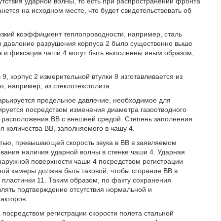
утствия ударной волны, то есть при распространении фронта
анется на исходном месте, что будет свидетельствовать об
изкий коэффициент теплопроводности, например, сталь
бы давление разрушения корпуса 2 было существенно выше
ва и фиксация чаши 4 могут быть выполнены иным образом,
9, корпус 2 измерительной втулки 8 изготавливается из
, например, из стеклотекстолита.
варьируется предельное давление, необходимое для
ируется посредством изменения диаметра газоотводного
ть расположения ВВ с внешней средой. Степень заполнения
 количества ВВ, заполняемого в чашу 4.
тью, превышающей скорость звука в ВВ в заявляемом
ания наличия ударной волны в стенке чаши 4. Ударная
наружной поверхности чаши 4 посредством регистрации
ной камеры должна быть таковой, чтобы сгорание ВВ в
пластинки 11. Таким образом, по факту сохранения
влять подтверждение отсутствия нормальной и
акторов.
 посредством регистрации скорости полета стальной