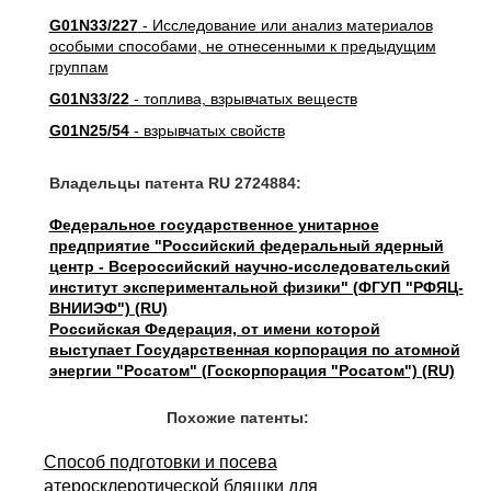
G01N33/227
- Исследование или анализ материалов
особыми способами, не отнесенными к предыдущим
группам
G01N33/22
- топлива, взрывчатых веществ
G01N25/54
- взрывчатых свойств
Владельцы патента RU 2724884:
Федеральное государственное унитарное
предприятие "Российский федеральный ядерный
центр - Всероссийский научно-исследовательский
институт экспериментальной физики" (ФГУП "РФЯЦ-
ВНИИЭФ") (RU)
Российская Федерация, от имени которой
выступает Государственная корпорация по атомной
энергии "Росатом" (Госкорпорация "Росатом") (RU)
Похожие патенты:
Способ подготовки и посева
атеросклеротической бляшки для