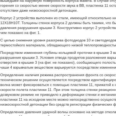
вышедшей на наружную поверхность корпуса макета. В случае отс
горения со скоростью менее скорости звука в ВВ, пластинка 11 ост
отсутствии даже низкоскоростной детонации.
Корпус 2 устройства выполнен из стали, имеющей относительно н
12Х18Н10Т. Толщины стенок корпуса 2 должны быть такими, что 
давления разрушения крышки 3. Конструктивно корпус 2 устройст
чем показано на фиг. 1.
С целью снижения уровня разогрева фотодиодов 10 и светодиодов 
термостойкого материала, обладающего низкой теплопроводностью
Посредством изменения глубины кольцевой проточки в крышке 3 
разрушения крышки 3. Условия отвода продуктов разложения варь
отверстия в крышке 3 (на фиг. не показано), сообщающего полос
чаши 4 взрывчатым веществом варьируется посредством изменения
Определение наличия режима распространения фронта со скорос
техническом решении осуществляется посредством идентифициров
волна может фиксироваться с помощью пластинки 11, прижатой к 
скорости полета пластинки 11. При этом толщина стенки реакцион
дозвуковом режиме не приводило к деформации стенки и метанию 
пластинки 11 на исходном месте можно непосредственно осущест
низкоскоростной детонации без средств регистрации физических ф
Определение давления ударной волны основано на методе откола