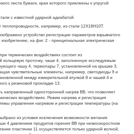
кого листа бумаги, края которого приклеены к упругой
тали с известной ударной адиабатой.
 теплопроводности, например, из стали 12Х18Н10Т.
изображено устройство регистрации параметров взрывчатого
изобретению, на фиг. 2 - принципиальная электрическая
при термических воздействиях состоит из
ей кольцевую проточку, чаши 4, заполненную исследуемым
рующего чашу 4, термопары 7, установленной на крышке 3,
жащая чувствительные элементы, например, светодиоды 9 и
тановленной между измерительной втулкой 8 и чашей 4 и
ого к резиновой прокладке 13.
ь направленный односторонней нагрев ВВ, что позволяет
мических воздействиях. Режим нагрева и регистрация
емы управления нагревом и регистрации температуры (на
выбрано из условия исключения возможности метания
аши 4 давлением продуктов горения ВВ при низкоскоростном
ание пластинки 11 осуществляется только ударной волной,