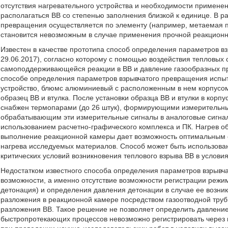
отсутствия нагревательного устройства и необходимости примене
располагаться ВВ со степенью заполнения близкой к единице. В 
превращения осуществляется по элементу (например, метаемая пл
становится невозможным в случае применения прочной реакционн
Известен в качестве прототипа способ определения параметров в
29.06.2017), согласно которому с помощью воздействия тепловых
самоподдерживающейся реакции в ВВ и давление газообразных пр
способе определения параметров взрывчатого превращения испыт
устройство, блюмс алюминиевый с расположенным в нем корпусом
образец ВВ и втулка. После установки образца ВВ и втулки в корп
снабжен термопарами (до 26 штук), формирующими измерительны
обрабатывающим эти измерительные сигналы в аналоговые сигна
использованием расчетно-графического комплекса и ПК. Нагрев о
выполнение реакционной камеры дает возможность оптимальным 
нагрева исследуемых материалов. Способ может быть использов
критических условий возникновения теплового взрыва ВВ в условия
Недостатком известного способа определения параметров взрыв
возможности, а именно отсутствие возможности регистрации режи
детонация) и определения давления детонации в случае ее возни
разложения в реакционной камере посредством газоотводной труб
разложения ВВ. Такое решение не позволяет определить давление
быстропротекающих процессов невозможно регистрировать через 