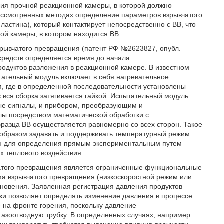
ния прочной реакционной камеры, в которой должно
рассмотренных методах определение параметров взрывчатого
астина), который контактирует непосредственно с ВВ, что
ой камеры, в котором находится ВВ.
зрывчатого превращения (патент РФ №2623827, опубл.
 средств определяется время до начала
одуктов разложения в реакционной камере. В известном
ательный модуль включает в себя нагревательное
, где в определенной последовательности установлены
ус вся сборка затягивается гайкой. Испытательный модуль
е сигналы, и прибором, преобразующим и
лы посредством математической обработки с
бразца ВВ осуществляется равномерно со всех сторон. Такое
образом задавать и поддерживать температурный режим
ан для определения прямым экспериментальным путем
х теплового воздействия.
чатого превращения является ограниченные функциональные
ма взрывчатого превращения (низкоскоростной режим или
кновения. Заявленная регистрация давления продуктов
ки позволяет определять изменение давления в процессе
 на фронте горения, поскольку давление
газоотводную трубку. В определенных случаях, например