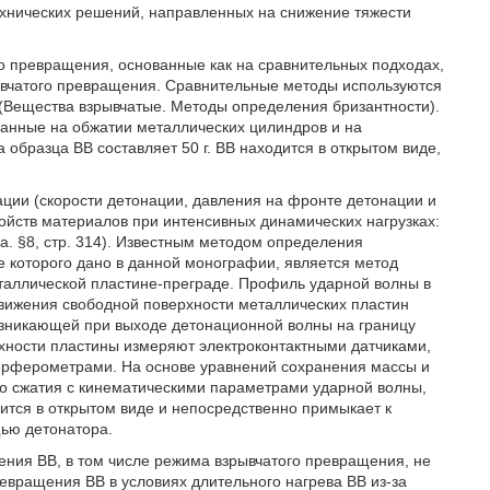
технических решений, направленных на снижение тяжести
о превращения, основанные как на сравнительных подходах,
ывчатого превращения. Сравнительные методы используются
 (Вещества взрывчатые. Методы определения бризантности).
ванные на обжатии металлических цилиндров и на
образца ВВ составляет 50 г. ВВ находится в открытом виде,
ции (скорости детонации, давления на фронте детонации и
ойств материалов при интенсивных динамических нагрузках:
а. §8, стр. 314). Известным методом определения
 которого дано в данной монографии, является метод
таллической пластине-преграде. Профиль ударной волны в
вижения свободной поверхности металлических пластин
озникающей при выходе детонационной волны на границу
рхности пластины измеряют электроконтактными датчиками,
ерферометрами. На основе уравнений сохранения массы и
го сжатия с кинематическими параметрами ударной волны,
ится в открытом виде и непосредственно примыкает к
ью детонатора.
ния ВВ, в том числе режима взрывчатого превращения, не
евращения ВВ в условиях длительного нагрева ВВ из-за