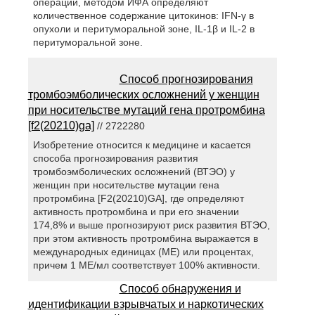
операции, методом ИФА определяют
количественное содержание цитокинов: IFN-γ в
опухоли и перитуморальной зоне, IL-1β и IL-2 в
перитуморальной зоне.
Способ прогнозирования
тромбоэмболических осложнений у женщин
при носительстве мутаций гена протромбина
[f2(20210)ga]
// 2722280
Изобретение относится к медицине и касается
способа прогнозирования развития
тромбоэмболических осложнений (ВТЭО) у
женщин при носительстве мутации гена
протромбина [F2(20210)GA], где определяют
активность протромбина и при его значении
174,8% и выше прогнозируют риск развития ВТЭО,
при этом активность протромбина выражается в
международных единицах (ME) или процентах,
причем 1 МЕ/мл соответствует 100% активности.
Способ обнаружения и
идентификации взрывчатых и наркотических