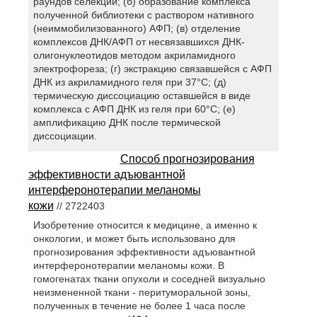
раундов селекции; (б) образование комплекса
полученной библиотеки с раствором нативного
(неиммобилизованного) АФП; (в) отделение
комплексов ДНК/АФП от несвязавшихся ДНК-
олигонуклеотидов методом акриламидного
электрофореза; (г) экстракцию связавшейся с АФП
ДНК из акриламидного геля при 37°С; (д)
термическую диссоциацию оставшейся в виде
комплекса с АФП ДНК из геля при 60°С; (е)
амплификацию ДНК после термической
диссоциации.
Способ прогнозирования
эффективности адъювантной
интерферонотерапии меланомы
кожи
// 2722403
Изобретение относится к медицине, а именно к
онкологии, и может быть использовано для
прогнозирования эффективности адъювантной
интерферонотерапии меланомы кожи. В
гомогенатах ткани опухоли и соседней визуально
неизмененной ткани - перитуморальной зоны,
полученных в течение не более 1 часа после