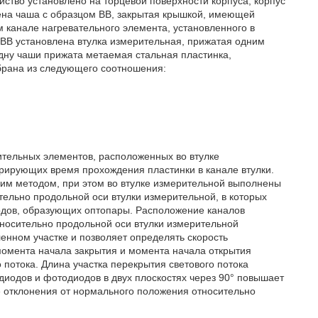
тво установлено на торцевой поверхности корпуса, корпус
лена чаша с образцом ВВ, закрытая крышкой, имеющей
 канале нагревательного элемента, установленного в
м ВВ установлена втулка измерительная, прижатая одним
 дну чаши прижата метаемая стальная пластинка,
брана из следующего соотношения:
ительных элементов, расположенных во втулке
трирующих время прохождения пластинки в канале втулки.
ким методом, при этом во втулке измерительной выполнены
ительно продольной оси втулки измерительной, в которых
дов, образующих оптопары. Расположение каналов
тносительно продольной оси втулки измерительной
енном участке и позволяет определять скорость
омента начала закрытия и момента начала открытия
о потока. Длина участка перекрытия светового потока
иодов и фотодиодов в двух плоскостях через 90° повышает
е отклонения от нормального положения относительно