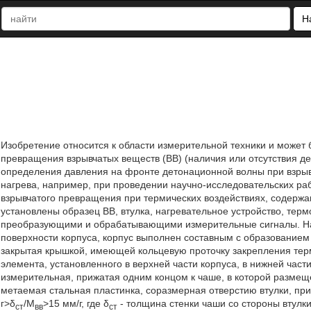
Н
Изобретение относится к области измерительной техники и может 
превращения взрывчатых веществ (ВВ) (наличия или отсутствия д
определения давления на фронте детонационной волны при взрыве 
нагрева, например, при проведении научно-исследовательских ра
взрывчатого превращения при термических воздействиях, содержа
установлены образец ВВ, втулка, нагревательное устройство, те
преобразующими и обрабатывающими измерительные сигналы. Наг
поверхности корпуса, корпус выполнен составным с образованием 
закрытая крышкой, имеющей кольцевую проточку закрепления тер
элемента, установленного в верхней части корпуса, в нижней част
измерительная, прижатая одним концом к чаше, в которой размещ
метаемая стальная пластинка, соразмерная отверстию втулки, пр
г>δ
/М
>15 мм/г, где δ
- толщина стенки чаши со стороны втулк
ст
вв
ст