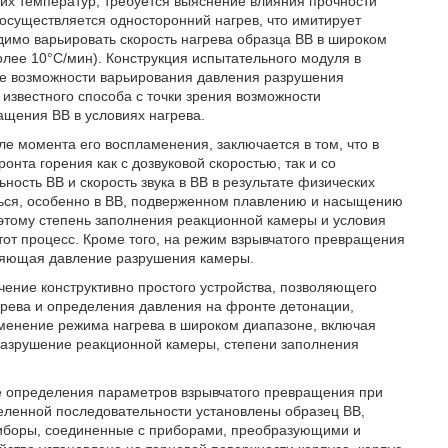
ких температур, требуется выяснение влияния прочности
 осуществляется односторонний нагрев, что имитирует
димо варьировать скорость нагрева образца ВВ в широком
олее 10°С/мин). Конструкция испытательного модуля в
ие возможности варьирования давления разрушения
звестного способа с точки зрения возможности
ащения ВВ в условиях нагрева.
 момента его воспламенения, заключается в том, что в
нта горения как с дозвуковой скоростью, так и со
ность ВВ и скорость звука в ВВ в результате физических
ться, особенно в ВВ, подверженном плавлению и насыщению
этому степень заполнения реакционной камеры и условия
этот процесс. Кроме того, на режим взрывчатого превращения
еляющая давление разрушения камеры.
чение конструктивно простого устройства, позволяющего
агрева и определения давления на фронте детонации,
менение режима нагрева в широком диапазоне, включая
разрушение реакционной камеры, степени заполнения
тве определения параметров взрывчатого превращения при
деленной последовательности установлены образец ВВ,
приборы, соединенные с приборами, преобразующими и