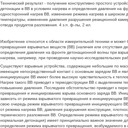
Технический результат - получение конструктивно простого устро
детонации в ВВ в условиях нагрева и определения давления на 
односторонний нагрев ВВ, изменение режима нагрева в широком д
температуры, изменение давления разрушения реакционной камер
отвода продуктов разложения. 4 з.п. ф-лы, 2 ил.
Изобретение относится к области измерительной техники и может 
превращения взрывчатых веществ (ВВ) (наличия или отсутствия д
определения давления на фронте детонационной волны при взрыве 
нагрева, например, при проведении научно-исследовательских раб
Существуют взрывные устройства, содержащие небольшие по масс
имеющие непосредственный контакт с основным зарядом ВВ и явл
инициирующее ВВ имеет более высокую чувствительность к теплов
Нагрев такого ВВ приводит к термодеструкции ВВ с выделением теп
повышению давления. Последнее обстоятельство приводит к пере
превращения и инициированию взрыва основного заряда ВВ. Иници
зависеть от режима взрывчатого превращения в инициирующем ВВ 
свою очередь режим взрывчатого превращения инициирующего ВВ в
от режима нагрева ВВ, давления разрушения конструкции, плотнос
термического разложения ВВ. Определение режима взрывчатого п
нормальная детонация) имеет принципиально важное значение дл
определения режима взрывчатого превращения, возбуждаемого в 