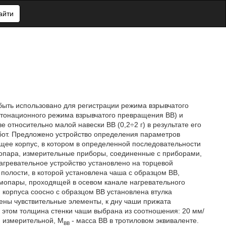
айти
быть использовано для регистрации режима взрывчатого
етонационного режима взрывчатого превращения ВВ) и
относительно малой навески ВВ (0,2÷2 г) в результате его
бот. Предложено устройство определения параметров
щее корпус, в котором в определенной последовательности
рмопара, измерительные приборы, соединенные с приборами,
ревательное устройство установлено на торцевой
полости, в которой установлена чаша с образцом ВВ,
мопары, проходящей в осевом канале нагревательного
и корпуса соосно с образцом ВВ установлена втулка
ены чувствительные элементы, к дну чаши прижата
и этом толщина стенки чаши выбрана из соотношения: 20 мм/
и измерительной, М
- масса ВВ в тротиловом эквиваленте.
вв