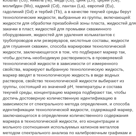
кобальт (Со), никель (Ni), медь (Сu), цинк (Zn), церий (Се),
молибден (Мо), кадмий (Cd), лантан (La), европий (Еu),
гадолиний (Gd) и тербий (Тb), а в качестве текучей среды берут
технологические жидкости, выбранные из группы, включающей:
жидкости для обработки призабойной зоны пласта, жидкостей для
закачки в пласт, жидкостей для промывки скважинного
оборудования, жидкостей для удаления кольматантов с
трубопроводов или резервуаров, кислотные составы, жидкости
для глушения скважин, способа маркировки технологической
жидкости, заключающегося в том, что подбирают маркер так,
чтобы достичь необходимую растворимость в проверяемой
технологической жидкости в зависимости от измеренного
свойства, маркируют выбранную технологическую жидкость,
маркер вводят в технологическую жидкость в виде водных
растворов, свойство технологической жидкости выбирают из
группы, состоящий из значений рН, температуры и состава
текучей среды, концентрацию маркера подбирают так, чтобы
достичь достоверную количественную идентификацию в
зависимости от спектрального метода определения, и способа
идентификации технологической жидкости, содержащей маркер,
заключающегося в определении количественного содержания
маркера в технологической жидкости, его концентрации и
мольного соотношения используемых катионов металлов
методом спектрального анализа по калибровочным графикам и