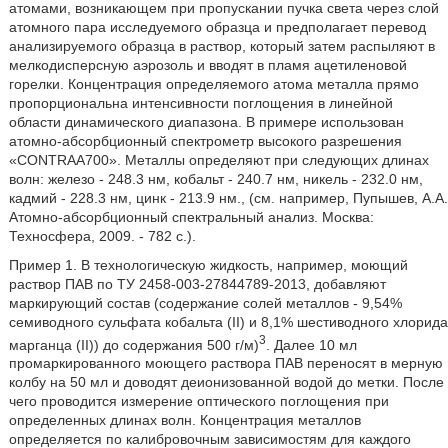
атомами, возникающем при пропускании пучка света через слой
атомного пара исследуемого образца и предполагает перевод
анализируемого образца в раствор, который затем распыляют в
мелкодисперсную аэрозоль и вводят в пламя ацетиленовой
горелки. Концентрация определяемого атома металла прямо
пропорциональна интенсивности поглощения в линейной
области динамического диапазона. В примере использован
атомно-абсорбционный спектрометр высокого разрешения
«CONTRAA700». Металлы определяют при следующих длинах
волн: железо - 248.3 нм, кобальт - 240.7 нм, никель - 232.0 нм,
кадмий - 228.3 нм, цинк - 213.9 нм., (см. например, Пупышев, А.А.
Атомно-абсорбционный спектральный анализ. Москва:
Техносфера, 2009. - 782 с.).
Пример 1. В технологическую жидкость, например, моющий
раствор ПАВ по ТУ 2458-003-27844789-2013, добавляют
маркирующий состав (содержание солей металлов - 9,54%
семиводного сульфата кобальта (II) и 8,1% шестиводного хлорида
3
марганца (II)) до содержания 500 г/м)
. Далее 10 мл
промаркированного моющего раствора ПАВ переносят в мерную
колбу на 50 мл и доводят деионизованной водой до метки. После
чего проводится измерение оптического поглощения при
определенных длинах волн. Концентрация металлов
определяется по калибровочным зависимостям для каждого