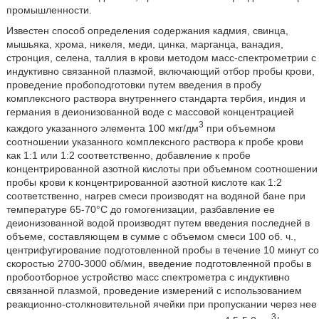
промышленности.
Известен способ определения содержания кадмия, свинца,
мышьяка, хрома, никеля, меди, цинка, марганца, ванадия,
стронция, селена, таллия в крови методом масс-спектрометрии с
индуктивно связанной плазмой, включающий отбор пробы крови,
проведение пробоподготовки путем введения в пробу
комплексного раствора внутреннего стандарта тербия, индия и
германия в деионизованной воде с массовой концентрацией
3
каждого указанного элемента 100 мкг/дм
при объемном
соотношении указанного комплексного раствора к пробе крови
как 1:1 или 1:2 соответственно, добавление к пробе
концентрированной азотной кислоты при объемном соотношении
пробы крови к концентрированной азотной кислоте как 1:2
соответственно, нагрев смеси производят на водяной бане при
температуре 65-70°С до гомогенизации, разбавление ее
деионизованной водой производят путем введения последней в
объеме, составляющем в сумме с объемом смеси 100 об. ч.,
центрифугирование подготовленной пробы в течение 10 минут со
скоростью 2700-3000 об/мин, введение подготовленной пробы в
пробоотборное устройство масс спектрометра с индуктивно
связанной плазмой, проведение измерений с использованием
реакционно-столкновительной ячейки при пропускании через нее
3