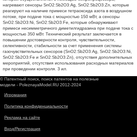
нагревают сенсоры SnO2:Sb2O3:Ag, SnO2:Sb2O3:Zn, которые
реагируют на наличие примеси тетраоксида азота в воздушном
потоке, при подаче тока с мощностью 150 мВт, а сенсоры
SnO2:Sb2O3:Ni, SnO2:Sb2O3:Fe, которые обнаруживают
примеси несимметричного диметилгидразина при подаче тока с
мощностью 350 мВт. Технический результат заключается в
повышении достоверности контроля, чувствительности,
селективности, стабильности за счет применения системы
газочувствительных сенсоров (SnO2:Sb2O3:Ag, SnO2:Sb2O3:Ni,
SnO2:Sb2O3:Fe и SnO2:Sb2O3:Zn), отсутствия дополнительных
мероприятий, отсутствия использования расходных материалов
при проведении контроля. 3 ил.
© Патентный поиск, поиск патентов на полезные
модели - PoleznayaModel.RU 2012-2024
Игромания
Политика конфиденциальности
Реклама на сайте
Вход/Регистрация