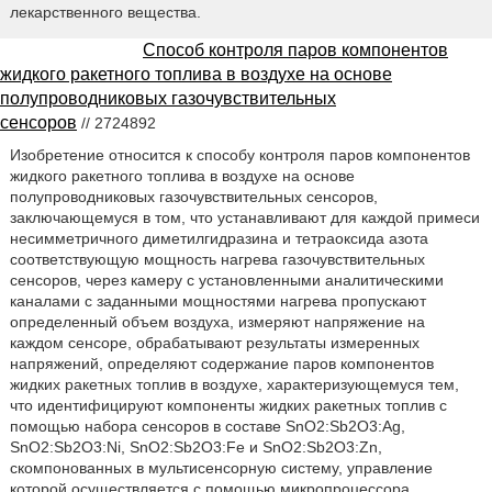
лекарственного вещества.
Способ контроля паров компонентов
жидкого ракетного топлива в воздухе на основе
полупроводниковых газочувствительных
сенсоров
// 2724892
Изобретение относится к cпособу контроля паров компонентов
жидкого ракетного топлива в воздухе на основе
полупроводниковых газочувствительных сенсоров,
заключающемуся в том, что устанавливают для каждой примеси
несимметричного диметилгидразина и тетраоксида азота
соответствующую мощность нагрева газочувствительных
сенсоров, через камеру с установленными аналитическими
каналами с заданными мощностями нагрева пропускают
определенный объем воздуха, измеряют напряжение на
каждом сенсоре, обрабатывают результаты измеренных
напряжений, определяют содержание паров компонентов
жидких ракетных топлив в воздухе, характеризующемуся тем,
что идентифицируют компоненты жидких ракетных топлив с
помощью набора сенсоров в составе SnO2:Sb2O3:Ag,
SnO2:Sb2O3:Ni, SnO2:Sb2O3:Fe и SnO2:Sb2O3:Zn,
скомпонованных в мультисенсорную систему, управление
которой осуществляется с помощью микропроцессора,