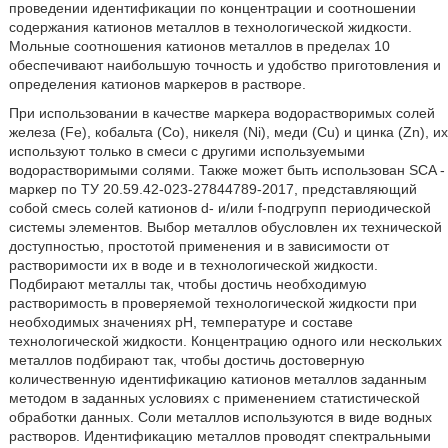
проведении идентификации по концентрации и соотношении
содержания катионов металлов в технологической жидкости.
Мольные соотношения катионов металлов в пределах 10
обеспечивают наибольшую точность и удобство приготовления и
определения катионов маркеров в растворе.
При использовании в качестве маркера водорастворимых солей
железа (Fe), кобальта (Со), никеля (Ni), меди (Сu) и цинка (Zn), их
используют только в смеси с другими используемыми
водорастворимыми солями. Также может быть использован SCA -
маркер по ТУ 20.59.42-023-27844789-2017, представляющий
собой смесь солей катионов d- и/или f-подгрупп периодической
системы элементов. Выбор металлов обусловлен их технической
доступностью, простотой применения и в зависимости от
растворимости их в воде и в технологической жидкости.
Подбирают металлы так, чтобы достичь необходимую
растворимость в проверяемой технологической жидкости при
необходимых значениях рН, температуре и составе
технологической жидкости. Концентрацию одного или нескольких
металлов подбирают так, чтобы достичь достоверную
количественную идентификацию катионов металлов заданным
методом в заданных условиях с применением статистической
обработки данных. Соли металлов используются в виде водных
растворов. Идентификацию металлов проводят спектральными