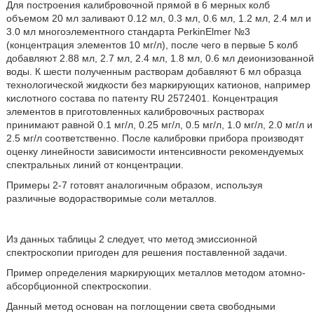
Для построения калибровочной прямой в 6 мерных колб
объемом 20 мл заливают 0.12 мл, 0.3 мл, 0.6 мл, 1.2 мл, 2.4 мл и
3.0 мл многоэлементного стандарта PerkinElmer №3
(концентрация элементов 10 мг/л), после чего в первые 5 колб
добавляют 2.88 мл, 2.7 мл, 2.4 мл, 1.8 мл, 0.6 мл деионизованной
воды. К шести полученным растворам добавляют 6 мл образца
технологической жидкости без маркирующих катионов, например
кислотного состава по патенту RU 2572401. Концентрация
элементов в приготовленных калибровочных растворах
принимают равной 0.1 мг/л, 0.25 мг/л, 0.5 мг/л, 1.0 мг/л, 2.0 мг/л и
2.5 мг/л соответственно. После калибровки прибора производят
оценку линейности зависимости интенсивности рекомендуемых
спектральных линий от концентрации.
Примеры 2-7 готовят аналогичным образом, используя
различные водорастворимые соли металлов.
Из данных таблицы 2 следует, что метод эмиссионной
спектроскопии пригоден для решения поставленной задачи.
Пример определения маркирующих металлов методом атомно-
абсорбционной спектроскопии.
Данный метод основан на поглощении света свободными