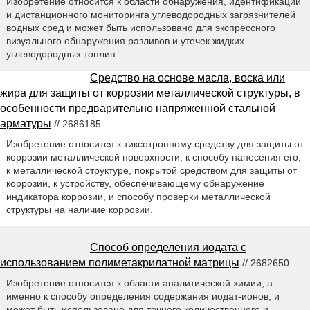
Изобретение относится к области обнаружения, идентификации
и дистанционного мониторинга углеводородных загрязнителей
водных сред и может быть использовано для экспрессного
визуального обнаружения разливов и утечек жидких
углеводородных топлив.
Средство на основе масла, воска или
жира для защиты от коррозии металлической структуры, в
особенности предварительно напряженной стальной
арматуры
// 2686185
Изобретение относится к тиксотропному средству для защиты от
коррозии металлической поверхности, к способу нанесения его,
к металлической структуре, покрытой средством для защиты от
коррозии, к устройству, обеспечивающему обнаружение
индикатора коррозии, и способу проверки металлической
структуры на наличие коррозии.
Способ определения иодата с
использованием полиметакрилатной матрицы
// 2682650
Изобретение относится к области аналитической химии, а
именно к способу определения содержания иодат-ионов, и
может быть использовано для точного количественного и