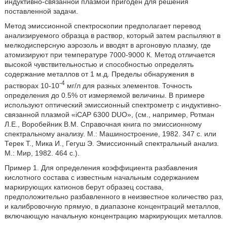
индуктивно-связанной плазмой пригоден для решения
поставленной задачи.
Метод эмиссионной спектроскопии предполагает перевод
анализируемого образца в раствор, который затем распыляют в
мелкодисперсную аэрозоль и вводят в аргоновую плазму, где
атомизируют при температуре 7000-9000 К. Метод отличается
высокой чувствительностью и способностью определять
содержание металлов от 1 м.д. Пределы обнаружения в
-4
растворах 10-10
мг/л для разных элементов. Точность
определения до 0.5% от измеряемой величины. В примере
используют оптический эмиссионный спектрометр с индуктивно-
связанной плазмой «iCAP 6300 DUO», (см., например, Ротман
Л.Е., Воробейник В.М. Справочная книга по эмиссионному
спектральному анализу. М.: Машиностроение, 1982. 347 с. или
Терек Т., Мика И., Гегуш Э. Эмиссионный спектральный анализ.
М.: Мир, 1982. 464 с.).
Пример 1. Для определения коэффициента разбавления
кислотного состава с известным начальным содержанием
маркирующих катионов берут образец состава,
предположительно разбавленного в неизвестное количество раз,
и калибровочную прямую, в диапазоне концентраций металлов,
включающую начальную концентрацию маркирующих металлов.