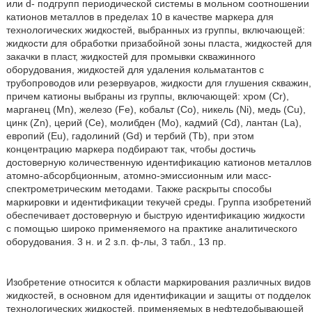
или d- подгрупп периодической системы в мольном соотношении
катионов металлов в пределах 10 в качестве маркера для
технологических жидкостей, выбранных из группы, включающей:
жидкости для обработки призабойной зоны пласта, жидкостей для
закачки в пласт, жидкостей для промывки скважинного
оборудования, жидкостей для удаления кольматантов с
трубопроводов или резервуаров, жидкости для глушения скважин,
причем катионы выбраны из группы, включающей: хром (Cr),
марганец (Mn), железо (Fe), кобальт (Со), никель (Ni), медь (Cu),
цинк (Zn), церий (Се), молибден (Мо), кадмий (Cd), лантан (La),
европий (Eu), гадолиний (Gd) и тербий (Tb), при этом
концентрацию маркера подбирают так, чтобы достичь
достоверную количественную идентификацию катионов металлов
атомно-абсорбционным, атомно-эмиссионным или масс-
спектрометрическим методами. Также раскрыты способы
маркировки и идентификации текучей среды. Группа изобретений
обеспечивает достоверную и быструю идентификацию жидкости
с помощью широко применяемого на практике аналитического
оборудования. 3 н. и 2 з.п. ф-лы, 3 табл., 13 пр.
Изобретение относится к области маркирования различных видов
жидкостей, в основном для идентификации и защиты от подделок
технологических жидкостей, применяемых в нефтедобывающей