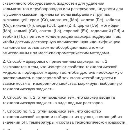
скважинного оборудования, жидкостей для удаления
кольматантов с трубопроводов или резервуаров, жидкости для
глушения скважин, причем катионы выбраны из группы,
включающей: хром (Cr), марганец (Mn), железо (Fe), кобальт
(Со), никель (Ni), медь (Cu), цинк (Zn), церий (Се), молибден
(Мо), кадмий (Cd), лантан (La), европий (Eu), гадолиний (Gd) и
тербий (Tb), при этом концентрацию маркера подбирают так,
чтобы достичь достоверную количественную идентификацию
катионов металлов атомно-абсорбционным, атомно-
эмиссионным или масс-спектрометрическим методами.
2. Способ маркировки с применением маркера по п. 1
заключается в том, что измеряют свойство технологической
жидкости, подбирают маркер так, чтобы достичь необходимую
растворимость в проверяемой технологической жидкости в
зависимости от измеренного свойства, маркируют выбранную
технологическую жидкость.
3. Способ по п. 2, отличающийся тем, что маркер вводят в
технологическую жидкость в виде водных растворов.
4. Способ по п. 2, отличающийся тем, что свойство
технологической жидкости выбирают из группы, состоящий из
значений рН, температуры и состава технологической жидкости.