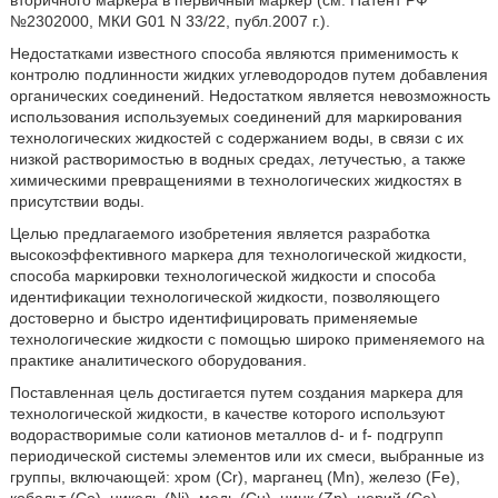
вторичного маркера в первичный маркер (см. Патент РФ
№2302000, МКИ G01 N 33/22, публ.2007 г.).
Недостатками известного способа являются применимость к
контролю подлинности жидких углеводородов путем добавления
органических соединений. Недостатком является невозможность
использования используемых соединений для маркирования
технологических жидкостей с содержанием воды, в связи с их
низкой растворимостью в водных средах, летучестью, а также
химическими превращениями в технологических жидкостях в
присутствии воды.
Целью предлагаемого изобретения является разработка
высокоэффективного маркера для технологической жидкости,
способа маркировки технологической жидкости и способа
идентификации технологической жидкости, позволяющего
достоверно и быстро идентифицировать применяемые
технологические жидкости с помощью широко применяемого на
практике аналитического оборудования.
Поставленная цель достигается путем создания маркера для
технологической жидкости, в качестве которого используют
водорастворимые соли катионов металлов d- и f- подгрупп
периодической системы элементов или их смеси, выбранные из
группы, включающей: хром (Сr), марганец (Мn), железо (Fe),