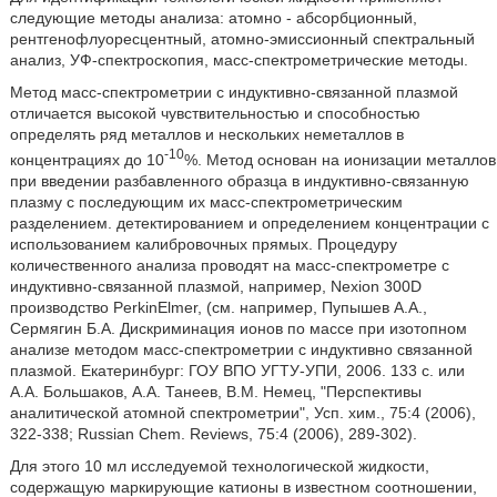
следующие методы анализа: атомно - абсорбционный,
рентгенофлуоресцентный, атомно-эмиссионный спектральный
анализ, УФ-спектроскопия, масс-спектрометрические методы.
Метод масс-спектрометрии с индуктивно-связанной плазмой
отличается высокой чувствительностью и способностью
определять ряд металлов и нескольких неметаллов в
-10
концентрациях до 10
%. Метод основан на ионизации металлов
при введении разбавленного образца в индуктивно-связанную
плазму с последующим их масс-спектрометрическим
разделением. детектированием и определением концентрации с
использованием калибровочных прямых. Процедуру
количественного анализа проводят на масс-спектрометре с
индуктивно-связанной плазмой, например, Nexion 300D
производство PerkinElmer, (см. например, Пупышев А.А.,
Сермягин Б.А. Дискриминация ионов по массе при изотопном
анализе методом масс-спектрометрии с индуктивно связанной
плазмой. Екатеринбург: ГОУ ВПО УГТУ-УПИ, 2006. 133 с. или
А.А. Большаков, А.А. Танеев, В.М. Немец, "Перспективы
аналитической атомной спектрометрии", Усп. хим., 75:4 (2006),
322-338; Russian Chem. Reviews, 75:4 (2006), 289-302).
Для этого 10 мл исследуемой технологической жидкости,
содержащую маркирующие катионы в известном соотношении,