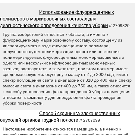
Использование флуоресцентных
полимеров в маркировочных составах для
диагностического определения качества уборки
// 2709820
Группа изобретений относится к области, а именно к
флуоресцентному маркировочному составу, состоящему из
диспергируемого в воде флуоресцентного полимера,
полученного путем полимеризации одного или нескольких
полимеризируемых флуоресцентных мономерных звеньев и
одного или нескольких нефлуоресцентных мономерных
звеньев; растворителя и загустителя; при этом полимер имеет
среднемассовую молекулярную массу от 2 до 2000 кДа; имеет
спектр поглощения света в диапазоне от 310 до 400 нм и спектр
эмиссии света в диапазоне от 400 до 750 нм, а также относится
к способу установления факта проведенной уборки помещения,
относится к комплекту для определения факта проведения
уборки поверхности.
Способ скрининга злокачественных
опухолей органов грудной полости
// 2707099
Настоящее изобретение относится к медицине, а именно к
способу скрининга злокачественных опухолей органов грудной