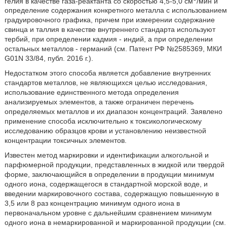
гелия в качестве газа-реактанта со скоростью 4,5-5,0 см
/мин и
определение содержания конкретного металла с использованием
градуировочного графика, причем при измерении содержание
свинца и таллия в качестве внутреннего стандарта используют
тербий, при определении кадмия - индий, а при определении
остальных металлов - германий (см. Патент РФ №2585369, МКИ
G01N 33/84, публ. 2016 г.).
Недостатком этого способа является добавление внутренних
стандартов металлов, не являющихся целью исследования,
использование единственного метода определения
анализируемых элементов, а также ограничен перечень
определяемых металлов и их диапазон концентраций. Заявлено
применение способа исключительно к токсикологическому
исследованию образцов крови и установлению неизвестной
концентрации токсичных элементов.
Известен метод маркировки и идентификации алкогольной и
парфюмерной продукции, представленных в жидкой или твердой
форме, заключающийся в определении в продукции минимум
одного иона, содержащегося в стандартной морской воде, и
введении маркировочного состава, содержащую повышенную в
3,5 или 8 раз концентрацию минимум одного иона в
первоначальном уровне с дальнейшим сравнением минимум
одного иона в немаркированной и маркированной продукции (см.