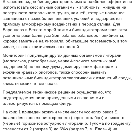
В качестве видов-биоиндикаторов климата наиболее эффективно
использовать сессильные организмы - эпибионты, живущие на
поверхности литорального грунта, камней, которые наименее
защищены от воздействия внешних условий и подвергаются
прямому атмосферному воздействию в период отлива. Для
Баренцева и Белого морей такими биоиндикаторами являются
усоногие раки-балянусы Semibalanus balanoides - эпибионты,
хорошо заметные на литорали, обитающие повсеместно, в том
числе, в зонах критических соленостей.
Мониторинг популяций других донных организмов литорали
(моллюсков, ракообразных, червей-полихет, местных рыб,
водорослей) по одному-двум доминирующим факторам в
экоклине краевых биотопов, также способен выявить
потенциальных биоиндикаторов экологических изменений среды,
климатических, в том числе.
Предлагаемое техническое решение осуществимо, что
подтверждается ниже приведенными сведениями и
иллюстрируется с помощью фигур.
На фиг. 1 приведен экоклин численности усоногих раков S.
balanoides в поселениях среднего (серые столбцы) и нижнего
(черные) горизонтов эстуарной литорали р. Тулома по градиенту
солености от 2 (разрез 3) до 6%о (разрез 7, м. Еловый) на