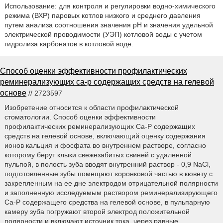
Использование: для контроля и регулировки водно-химического
режима (ВХР) паровых котлов низкого и среднего давления
путем анализа соотношения значения рН и значения удельной
электрической проводимости (УЭП) котловой воды с учетом
гидролиза карбонатов в котловой воде.
Способ оценки эффективности профилактических
реминерализующих ca-p содержащих средств на гелевой
основе
// 2723597
Изобретение относится к области профилактической
стоматологии. Способ оценки эффективности
профилактических реминерализующих Са-Р содержащих
средств на гелевой основе, включающий оценку содержания
ионов кальция и фосфата во внутреннем растворе, согласно
которому берут клыки свежезабитых свиней с удаленной
пульпой, в полость зуба вводят внутренний раствор - 0,9 NaCl,
подготовленные зубы помещают коронковой частью в кювету с
закрепленным на ее дне электродом отрицательной полярности
и заполненную исследуемым раствором реминерализирующего
Са-Р содержащего средства на гелевой основе, в пульпарную
камеру зуба погружают второй электрод положительной
полярности и включают источник тока, через равные