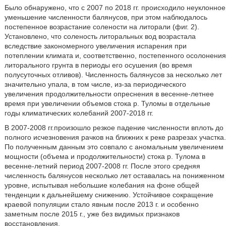
Было обнаружено, что с 2007 по 2018 гг. происходило неуклонное
уменьшение численности балянусов, при этом наблюдалось
постепенное возрастание солености на литорали (фиг. 2).
Установлено, что соленость литоральных вод возрастала
вследствие закономерного увеличения испарения при
потеплении климата и, соответственно, постепенного осолонения
литорального грунта в периоды его осушения (во время
полусуточных отливов). Численность балянусов за несколько лет
значительно упала, в том числе, из-за периодического
увеличения продолжительности опреснения в весенне-летнее
время при увеличении объемов стока р. Туломы в отдельные
годы климатических колебаний 2007-2018 гг.
В 2007-2008 гг.произошло резкое падение численности вплоть до
полного исчезновения рачков на ближних к реке разрезах участка.
По полученным данным это совпало с аномальным увеличением
мощности (объема и продолжительности) стока р. Тулома в
весенне-летний период 2007-2008 гг. После этого средняя
численность балянусов несколько лет оставалась на пониженном
уровне, испытывая небольшие колебания на фоне общей
тенденции к дальнейшему снижению. Устойчивое сокращение
краевой популяции стало явным после 2013 г. и особенно
заметным после 2015 г., уже без видимых признаков
восстановления.