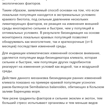
экологических факторов.
Таким образом, заявляемый способ основан на том, что если
локальная популяция находится в экстремальных условиях
краевого биотопа, под сильным давлением нескольких
лимитирующих факторов, ее реакция на изменения внешней
среды многократно сильнее и быстрее, чем у популяций в
оптимальных условиях. В результате биоиндикация на основе
мониторинга локальных краевых популяций позволяет
обнаруживать как многолетние, так и краткосрочные (от 6
месяцев) последствия изменений среды.
Для индикации климатических изменений основное внимание,
уделяется популяции вида-биоиндикатора климата, которая
сильнее и быстрее, чем популяции других гидробионтов
реагирует на изменения условий как водной, так и воздушной
среды.
Действие данного механизма биоиндикации ранних изменений
климата показано на примере краевой популяции усоногих
раков-балянусов Semibalanus balanoides, обитающих в Кольском
заливе Баренцева моря.
Чем резче градиенты факторов и сильнее экоклин и экотон, тем
больший стресс испытывают организмы и тем меньше видов