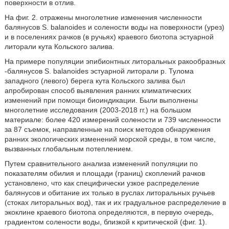
поверхности в отлив.
На фиг. 2. отражены многолетние изменения численности
балянусов S. balanoides и солености воды на поверхности (урез)
и в поселениях рачков (в ручьях) краевого биотопа эстуарной
литорали кута Кольского залива.
На примере популяции эпибионтных литоральных ракообразных
-балянусов S. balanoides эстуарной литорали р. Тулома
западного (левого) берега кута Кольского залива был
апробирован способ выявления ранних климатических
изменений при помощи биоиндикации. Были выполнены
многолетние исследования (2003-2018 гг.) на большом
материале: более 420 измерений солености и 739 численности
за 87 съемок, направленные на поиск методов обнаружения
ранних экологических изменений морской среды, в том числе,
вызванных глобальным потеплением.
Путем сравнительного анализа изменений популяции по
показателям обилия и площади (границ) скоплений рачков
установлено, что как специфически узкое распределение
балянусов и обитание их только в руслах литоральных ручьев
(стоках литоральных вод), так и их градуальное распределение в
экоклине краевого биотопа определяются, в первую очередь,
градиентом солености воды, близкой к критической (фиг. 1).