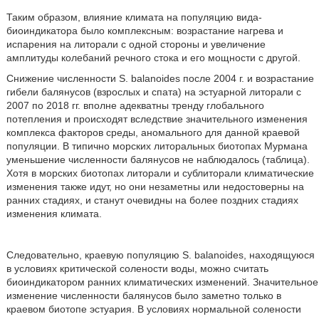
Таким образом, влияние климата на популяцию вида-
биоиндикатора было комплексным: возрастание нагрева и
испарения на литорали с одной стороны и увеличение
амплитуды колебаний речного стока и его мощности с другой.
Снижение численности S. balanoides после 2004 г. и возрастание
гибели балянусов (взрослых и спата) на эстуарной литорали с
2007 по 2018 гг. вполне адекватны тренду глобального
потепления и происходят вследствие значительного изменения
комплекса факторов среды, аномального для данной краевой
популяции. В типично морских литоральных биотопах Мурмана
уменьшение численности балянусов не наблюдалось (таблица).
Хотя в морских биотопах литорали и сублиторали климатические
изменения также идут, но они незаметны или недостоверны на
ранних стадиях, и станут очевидны на более поздних стадиях
изменения климата.
Следовательно, краевую популяцию S. balanoides, находящуюся
в условиях критической солености воды, можно считать
биоиндикатором ранних климатических изменений. Значительное
изменение численности балянусов было заметно только в
краевом биотопе эстуария. В условиях нормальной солености