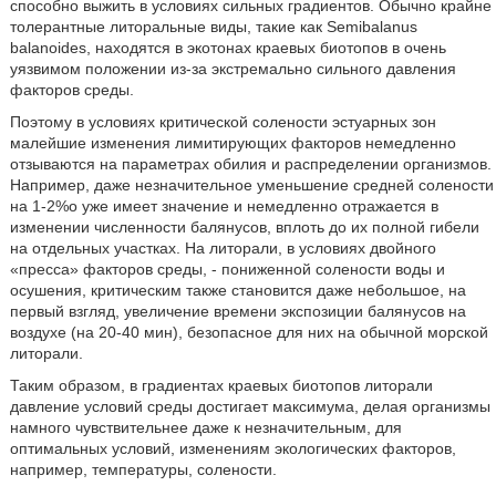
способно выжить в условиях сильных градиентов. Обычно крайне
толерантные литоральные виды, такие как Semibalanus
balanoides, находятся в экотонах краевых биотопов в очень
уязвимом положении из-за экстремально сильного давления
факторов среды.
Поэтому в условиях критической солености эстуарных зон
малейшие изменения лимитирующих факторов немедленно
отзываются на параметрах обилия и распределении организмов.
Например, даже незначительное уменьшение средней солености
на 1-2%о уже имеет значение и немедленно отражается в
изменении численности балянусов, вплоть до их полной гибели
на отдельных участках. На литорали, в условиях двойного
«пресса» факторов среды, - пониженной солености воды и
осушения, критическим также становится даже небольшое, на
первый взгляд, увеличение времени экспозиции балянусов на
воздухе (на 20-40 мин), безопасное для них на обычной морской
литорали.
Таким образом, в градиентах краевых биотопов литорали
давление условий среды достигает максимума, делая организмы
намного чувствительнее даже к незначительным, для
оптимальных условий, изменениям экологических факторов,
например, температуры, солености.