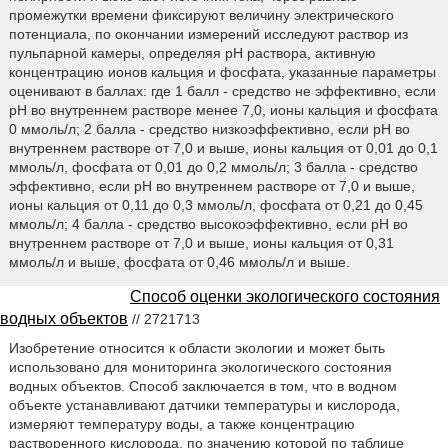
промежутки времени фиксируют величину электрического
потенциала, по окончании измерений исследуют раствор из
пульпарной камеры, определяя рН раствора, активную
концентрацию ионов кальция и фосфата, указанные параметры
оценивают в баллах: где 1 балл - средство не эффективно, если
рН во внутреннем растворе менее 7,0, ионы кальция и фосфата
0 ммоль/л; 2 балла - средство низкоэффективно, если рН во
внутреннем растворе от 7,0 и выше, ионы кальция от 0,01 до 0,1
ммоль/л, фосфата от 0,01 до 0,2 ммоль/л; 3 балла - средство
эффективно, если рН во внутреннем растворе от 7,0 и выше,
ионы кальция от 0,11 до 0,3 ммоль/л, фосфата от 0,21 до 0,45
ммоль/л; 4 балла - средство высокоэффективно, если рН во
внутреннем растворе от 7,0 и выше, ионы кальция от 0,31
ммоль/л и выше, фосфата от 0,46 ммоль/л и выше.
Способ оценки экологического состояния
водных объектов
// 2721713
Изобретение относится к области экологии и может быть
использовано для мониторинга экологического состояния
водных объектов. Способ заключается в том, что в водном
объекте устанавливают датчики температуры и кислорода,
измеряют температуру воды, а также концентрацию
растворенного кислорода, по значению которой по таблице