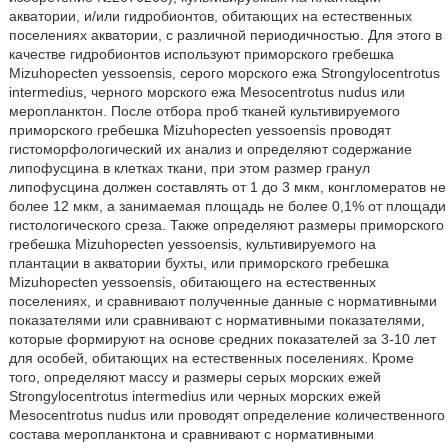
акватории, и/или гидробионтов, обитающих на естественных
поселениях акватории, с различной периодичностью. Для этого в
качестве гидробионтов используют приморского гребешка
Mizuhopecten yessoensis, серого морского ежа Strongylocentrotus
intermedius, черного морского ежа Mesocentrotus nudus или
меропланктон. После отбора проб тканей культивируемого
приморского гребешка Mizuhopecten yessoensis проводят
гистоморфологический их анализ и определяют содержание
липофусцина в клетках ткани, при этом размер гранул
липофусцина должен составлять от 1 до 3 мкм, конгломератов не
более 12 мкм, а занимаемая площадь не более 0,1% от площади
гистологического среза. Также определяют размеры приморского
гребешка Mizuhopecten yessoensis, культивируемого на
плантации в акватории бухты, или приморского гребешка
Mizuhopecten yessoensis, обитающего на естественных
поселениях, и сравнивают полученные данные с нормативными
показателями или сравнивают с нормативными показателями,
которые формируют на основе средних показателей за 3-10 лет
для особей, обитающих на естественных поселениях. Кроме
того, определяют массу и размеры серых морских ежей
Strongylocentrotus intermedius или черных морских ежей
Mesocentrotus nudus или проводят определение количественного
состава меропланктона и сравнивают с нормативными