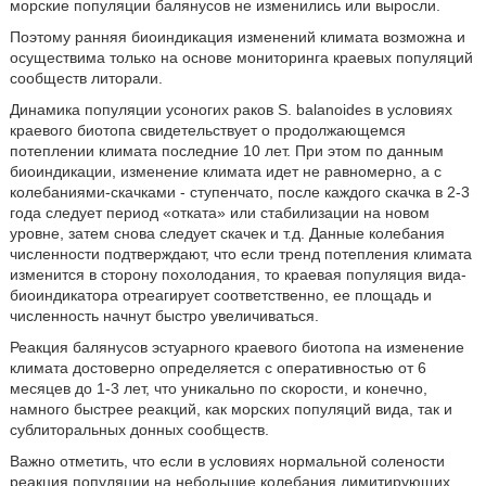
морские популяции балянусов не изменились или выросли.
Поэтому ранняя биоиндикация изменений климата возможна и
осуществима только на основе мониторинга краевых популяций
сообществ литорали.
Динамика популяции усоногих раков S. balanoides в условиях
краевого биотопа свидетельствует о продолжающемся
потеплении климата последние 10 лет. При этом по данным
биоиндикации, изменение климата идет не равномерно, а с
колебаниями-скачками - ступенчато, после каждого скачка в 2-3
года следует период «отката» или стабилизации на новом
уровне, затем снова следует скачек и т.д. Данные колебания
численности подтверждают, что если тренд потепления климата
изменится в сторону похолодания, то краевая популяция вида-
биоиндикатора отреагирует соответственно, ее площадь и
численность начнут быстро увеличиваться.
Реакция балянусов эстуарного краевого биотопа на изменение
климата достоверно определяется с оперативностью от 6
месяцев до 1-3 лет, что уникально по скорости, и конечно,
намного быстрее реакций, как морских популяций вида, так и
сублиторальных донных сообществ.
Важно отметить, что если в условиях нормальной солености
реакция популяции на небольшие колебания лимитирующих