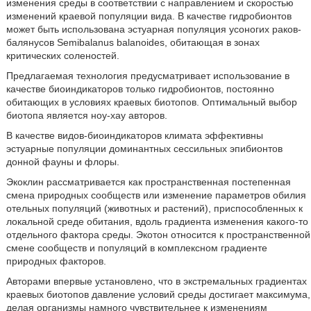
изменения среды в соответствии с направлением и скоростью
изменений краевой популяции вида. В качестве гидробионтов
может быть использована эстуарная популяция усоногих раков-
балянусов Semibalanus balanoides, обитающая в зонах
критических соленостей.
Предлагаемая технология предусматривает использование в
качестве биоиндикаторов только гидробионтов, постоянно
обитающих в условиях краевых биотопов. Оптимальный выбор
биотопа является ноу-хау авторов.
В качестве видов-биоиндикаторов климата эффективны
эстуарные популяции доминантных сессильных эпибионтов
донной фауны и флоры.
Экоклин рассматривается как пространственная постепенная
смена природных сообществ или изменение параметров обилия
отельных популяций (животных и растений), приспособленных к
локальной среде обитания, вдоль градиента изменения какого-то
отдельного фактора среды. Экотон относится к пространственной
смене сообществ и популяций в комплексном градиенте
природных факторов.
Авторами впервые установлено, что в экстремальных градиентах
краевых биотопов давление условий среды достигает максимума,
делая организмы намного чувствительнее к изменениям