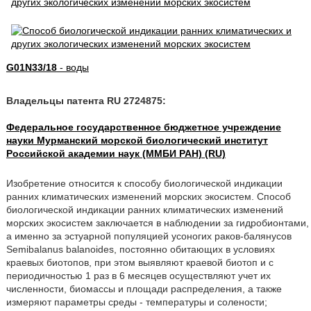
G01N33/18
- воды
Владельцы патента RU 2724875:
Федеральное государственное бюджетное учреждение
науки Мурманский морской биологический институт
Российской академии наук (ММБИ РАН) (RU)
Изобретение относится к способу биологической индикации
ранних климатических изменений морских экосистем. Способ
биологической индикации ранних климатических изменений
морских экосистем заключается в наблюдении за гидробионтами,
а именно за эстуарной популяцией усоногих раков-балянусов
Semibalanus balanoides, постоянно обитающих в условиях
краевых биотопов, при этом выявляют краевой биотоп и с
периодичностью 1 раз в 6 месяцев осуществляют учет их
численности, биомассы и площади распределения, а также
измеряют параметры среды - температуры и солености;