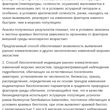
факторов (температуры, солености, осушения) малозаметна в
течение нескольких лет, то в условиях эстуарной литорали и,
особенно, в условиях критической солености, рачки, находясь на
грани выживания, реагируют на изменения факторов намного
быстрее, чем в морских популяциях.
Анализ полученных результатов показал, что в условиях экоклина
и экотона краевых биотопов зависимость организма от факторов
внешней среды многократно возрастает.
Предлагаемый способ обеспечивает возможность выявления
ранних климатических и других экологических изменений морских
экосистем.
1. Способ биологической индикации ранних климатических
изменений морских экосистем, предусматривающий наблюдение
гидробионтов, обитающих на естественных поселениях
акватории, установление их численности, биомассы, границ
распределения, определение на их основе трендов изменения
индикаторных биологических параметров в градиенте природных
факторов среды обитания, отличающийся тем, что в качестве
биоиндикаторов используют эстуарную популяцию усоногих
раков-балянусов Semibalanus balanoides, постоянно обитающих в
условиях краевых биотопов, при этом выявляют краевой биотоп,
с периодичностью 1 раз в 6 месяцев осуществляют наблюдение