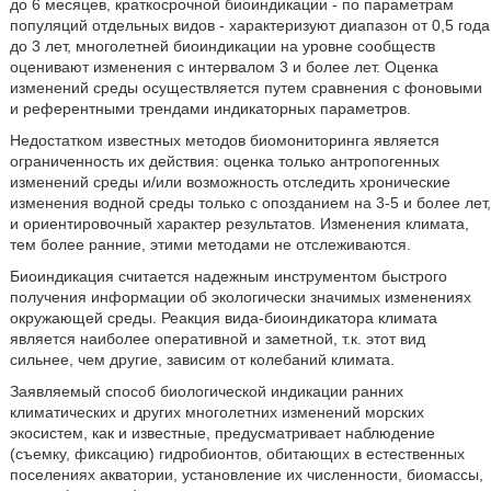
до 6 месяцев, краткосрочной биоиндикации - по параметрам
популяций отдельных видов - характеризуют диапазон от 0,5 года
до 3 лет, многолетней биоиндикации на уровне сообществ
оценивают изменения с интервалом 3 и более лет. Оценка
изменений среды осуществляется путем сравнения с фоновыми
и референтными трендами индикаторных параметров.
Недостатком известных методов биомониторинга является
ограниченность их действия: оценка только антропогенных
изменений среды и/или возможность отследить хронические
изменения водной среды только с опозданием на 3-5 и более лет,
и ориентировочный характер результатов. Изменения климата,
тем более ранние, этими методами не отслеживаются.
Биоиндикация считается надежным инструментом быстрого
получения информации об экологически значимых изменениях
окружающей среды. Реакция вида-биоиндикатора климата
является наиболее оперативной и заметной, т.к. этот вид
сильнее, чем другие, зависим от колебаний климата.
Заявляемый способ биологической индикации ранних
климатических и других многолетних изменений морских
экосистем, как и известные, предусматривает наблюдение
(съемку, фиксацию) гидробионтов, обитающих в естественных
поселениях акватории, установление их численности, биомассы,