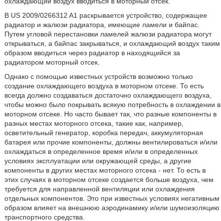
охлаждающий воздух вводиться в моторный отсек.
В US 2009/0266312 A1 раскрывается устройство, содержащее
радиатор и жалюзи радиатора, имеющие ламели и байпас.
Путем угловой перестановки ламелей жалюзи радиатора могут
открываться, а байпас закрываться, и охлаждающий воздух таким
образом вводиться через радиатор в находящийся за
радиатором моторный отсек.
Однако с помощью известных устройств возможно только
создание охлаждающего воздуха в моторном отсеке. То есть
всегда должно создаваться достаточно охлаждающего воздуха,
чтобы можно было покрывать всякую потребность в охлаждении в
моторном отсеке. Но часто бывает так, что разные компоненты в
разных местах моторного отсека, такие как, например,
осветительный генератор, коробка передач, аккумуляторная
батарея или прочие компоненты, должны вентилироваться и/или
охлаждаться в определенное время и/или в определенных
условиях эксплуатации или окружающей среды, а другие
компоненты в других местах моторного отсека - нет. То есть в
этих случаях в моторном отсеке создается больше воздуха, чем
требуется для направленной вентиляции или охлаждения
отдельных компонентов. Это при известных условиях негативным
образом влияет на внешнюю аэродинамику и/или шумоизоляцию
транспортного средства.