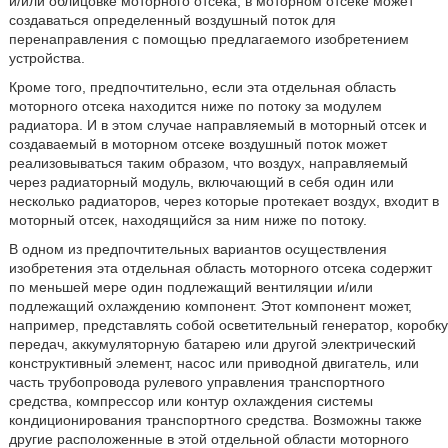
и/или облицовке моторного отсека, в моторном отсеке может
создаваться определенный воздушный поток для
перенаправления с помощью предлагаемого изобретением
устройства.
Кроме того, предпочтительно, если эта отдельная область
моторного отсека находится ниже по потоку за модулем
радиатора. И в этом случае направляемый в моторный отсек и
создаваемый в моторном отсеке воздушный поток может
реализовываться таким образом, что воздух, направляемый
через радиаторный модуль, включающий в себя один или
несколько радиаторов, через которые протекает воздух, входит в
моторный отсек, находящийся за ним ниже по потоку.
В одном из предпочтительных вариантов осуществления
изобретения эта отдельная область моторного отсека содержит
по меньшей мере один подлежащий вентиляции и/или
подлежащий охлаждению компонент. Этот компонент может,
например, представлять собой осветительный генератор, коробку
передач, аккумуляторную батарею или другой электрический
конструктивный элемент, насос или приводной двигатель, или
часть трубопровода рулевого управления транспортного
средства, компрессор или контур охлаждения системы
кондиционирования транспортного средства. Возможны также
другие расположенные в этой отдельной области моторного