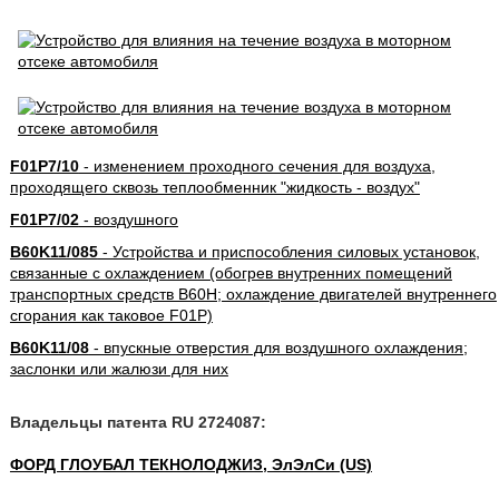
F01P7/10
- изменением проходного сечения для воздуха,
проходящего сквозь теплообменник "жидкость - воздух"
F01P7/02
- воздушного
B60K11/085
- Устройства и приспособления силовых установок,
связанные с охлаждением (обогрев внутренних помещений
транспортных средств B60H; охлаждение двигателей внутреннего
сгорания как таковое F01P)
B60K11/08
- впускные отверстия для воздушного охлаждения;
заслонки или жалюзи для них
Владельцы патента RU 2724087:
ФОРД ГЛОУБАЛ ТЕКНОЛОДЖИЗ, ЭлЭлСи (US)