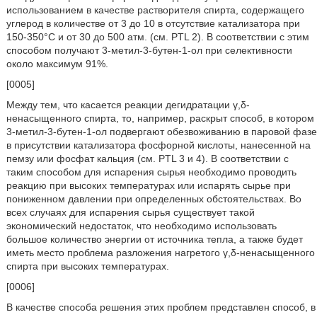
использованием в качестве растворителя спирта, содержащего
углерод в количестве от 3 до 10 в отсутствие катализатора при
150-350°С и от 30 до 500 атм. (см. PTL 2). В соответствии с этим
способом получают 3-метил-3-бутен-1-ол при селективности
около максимум 91%.
[0005]
Между тем, что касается реакции дегидратации γ,δ-
ненасыщенного спирта, то, например, раскрыт способ, в котором
3-метил-3-бутен-1-ол подвергают обезвоживанию в паровой фазе
в присутствии катализатора фосфорной кислоты, нанесенной на
пемзу или фосфат кальция (см. PTL 3 и 4). В соответствии с
таким способом для испарения сырья необходимо проводить
реакцию при высоких температурах или испарять сырье при
пониженном давлении при определенных обстоятельствах. Во
всех случаях для испарения сырья существует такой
экономический недостаток, что необходимо использовать
большое количество энергии от источника тепла, а также будет
иметь место проблема разложения нагретого γ,δ-ненасыщенного
спирта при высоких температурах.
[0006]
В качестве способа решения этих проблем представлен способ, в