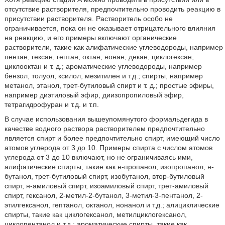
отсутствие растворителя, предпочтительно проводить реакцию в
присутствии растворителя. Растворитель особо не
ограничивается, пока он не оказывает отрицательного влияния
на реакцию, и его примеры включают органические
растворители, такие как алифатические углеводороды, например
пентан, гексан, гептан, октан, нонан, декан, циклогексан,
циклооктан и т. д.; ароматические углеводороды, например
бензол, толуол, ксилол, мезитилен и т.д.; спирты, например
метанол, этанол, трет-бутиловый спирт и т. д.; простые эфиры,
например диэтиловый эфир, диизопропиловый эфир,
тетрагидрофуран и т.д. и т.п.
В случае использования вышеупомянутого формальдегида в
качестве водного раствора растворителем предпочтительно
является спирт и более предпочтительно спирт, имеющий число
атомов углерода от 3 до 10. Примеры спирта с числом атомов
углерода от 3 до 10 включают, но не ограничиваясь ими,
алифатические спирты, такие как н-пропанол, изопропанол, н-
бутанол, трет-бутиловый спирт, изобутанол, втор-бутиловый
спирт, н-амиловый спирт, изоамиловый спирт, трет-амиловый
спирт, гексанол, 2-метил-2-бутанол, 3-метил-3-пентанол, 2-
этилгексанол, гептанол, октанол, нонанол и т.д.; алициклические
спирты, такие как циклогексанол, метилциклогексанол,
циклопентанол и т.д.; ароматические спирты, такие как