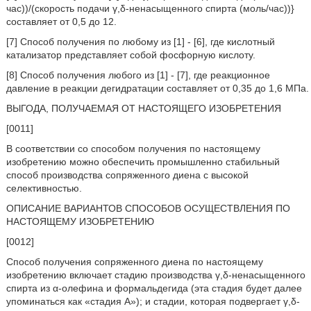
час))/(скорость подачи γ,δ-ненасыщенного спирта (моль/час))}
составляет от 0,5 до 12.
[7] Способ получения по любому из [1] - [6], где кислотный
катализатор представляет собой фосфорную кислоту.
[8] Способ получения любого из [1] - [7], где реакционное
давление в реакции дегидратации составляет от 0,35 до 1,6 МПа.
ВЫГОДА, ПОЛУЧАЕМАЯ ОТ НАСТОЯЩЕГО ИЗОБРЕТЕНИЯ
[0011]
В соответствии со способом получения по настоящему
изобретению можно обеспечить промышленно стабильный
способ производства сопряженного диена с высокой
селективностью.
ОПИСАНИЕ ВАРИАНТОВ СПОСОБОВ ОСУЩЕСТВЛЕНИЯ ПО
НАСТОЯЩЕМУ ИЗОБРЕТЕНИЮ
[0012]
Способ получения сопряженного диена по настоящему
изобретению включает стадию производства γ,δ-ненасыщенного
спирта из α-олефина и формальдегида (эта стадия будет далее
упоминаться как «стадия A»); и стадии, которая подвергает γ,δ-