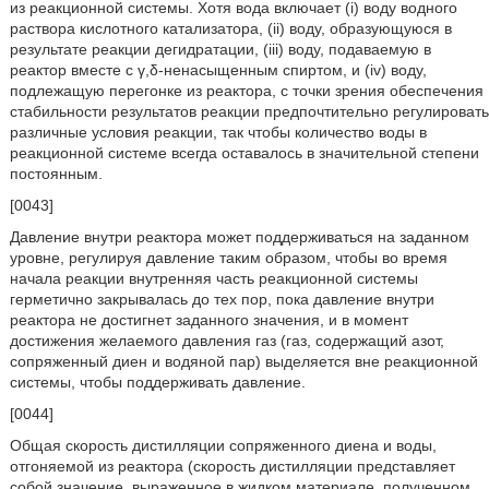
из реакционной системы. Хотя вода включает (i) воду водного
раствора кислотного катализатора, (ii) воду, образующуюся в
результате реакции дегидратации, (iii) воду, подаваемую в
реактор вместе с γ,δ-ненасыщенным спиртом, и (iv) воду,
подлежащую перегонке из реактора, с точки зрения обеспечения
стабильности результатов реакции предпочтительно регулировать
различные условия реакции, так чтобы количество воды в
реакционной системе всегда оставалось в значительной степени
постоянным.
[0043]
Давление внутри реактора может поддерживаться на заданном
уровне, регулируя давление таким образом, чтобы во время
начала реакции внутренняя часть реакционной системы
герметично закрывалась до тех пор, пока давление внутри
реактора не достигнет заданного значения, и в момент
достижения желаемого давления газ (газ, содержащий азот,
сопряженный диен и водяной пар) выделяется вне реакционной
системы, чтобы поддерживать давление.
[0044]
Общая скорость дистилляции сопряженного диена и воды,
отгоняемой из реактора (скорость дистилляции представляет
собой значение, выраженное в жидком материале, полученном