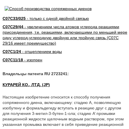
C07C33/025
- только с одной двойной связью
C07C29/44
- увеличением числа атомов углерода реакциями
присоединения, т.е. реакциями, включающими по меньшей мере
одну углерод-углеродную двойную или тройную связь (C07C
29/16 имеет преимущество)
C07C1/24
- отщеплением воды
C07C11/18
- изопрен
Владельцы патента RU 2723241:
КУРАРЕЙ КО., ЛТД. (JP)
Настоящее изобретение относится к способу получения
сопряженного диена, включающему: стадию А, позволяющую
изобутену и формальдегиду вступать в реакцию друг с другом
для получения 3-метил-3-бутен-1-ола; стадию А’ промывки
реакционной жидкости щелочным водным раствором, при этом
указанная промывка включает в себя приведение реакционной