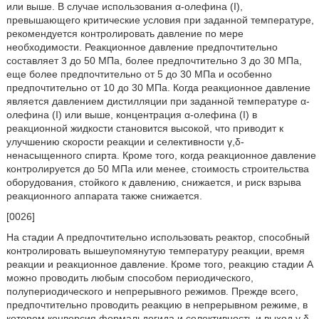
или выше. В случае использования α-олефина (I),
превышающего критические условия при заданной температуре,
рекомендуется контролировать давление по мере
необходимости. Реакционное давление предпочтительно
составляет 3 до 50 МПа, более предпочтительно 3 до 30 МПа,
еще более предпочтительно от 5 до 30 МПа и особенно
предпочтительно от 10 до 30 МПа. Когда реакционное давление
является давлением дистилляции при заданной температуре α-
олефина (I) или выше, концентрация α-олефина (I) в
реакционной жидкости становится высокой, что приводит к
улучшению скорости реакции и селективности γ,δ-
ненасыщенного спирта. Кроме того, когда реакционное давление
контролируется до 50 МПа или менее, стоимость строительства
оборудования, стойкого к давлению, снижается, и риск взрыва
реакционного аппарата также снижается.
[0026]
На стадии А предпочтительно использовать реактор, способный
контролировать вышеупомянутую температуру реакции, время
реакции и реакционное давление. Кроме того, реакцию стадии А
можно проводить любым способом периодического,
полупериодического и непрерывного режимов. Прежде всего,
предпочтительно проводить реакцию в непрерывном режиме, в
котором конверсия формальдегида и селективность и выход γ,δ-