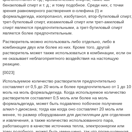
бензиловый спирт и т. д.; и тому подобное. Среди них, с точки
зрения равномерного растворения α-олефина (I) и
формальдегида, изопропанол, изобутанол, втор-бутиловый спирт,
трет-бутиловый спирт, изоамиловый спирт или трет-амиловый
спирт являются предпочтительными, а трет-бутиловый спирт
является более предпочтительным.
Растворитель можно использовать либо отдельно, либо в
комбинации двух или более из них. Кроме того, другой
растворитель может также использоваться в комбинации, если он
не оказывает неблагоприятного воздействия на настоящую
реакцию.
[0023]
Используемое количество растворителя предпочтительно
составляет от 0,5 до 20 моль и более предпочтительно от 1 до 10
моль на моль формальдегида. Когда используемое количество
растворителя составляет 0,5 моль или более на моль
формальдегида, может быть подавлено побочное получение
алкил-т-диоксана; тогда как когда оно составляет 20 моль или
менее, то размер оборудования для дистилляции для отделения
и извлечения, а также количество использованного пара,
работающего в качестве источника тепла, электроэнергии или
тому подобного, может быть уменьшено, так что промышленная