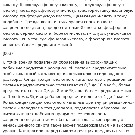
кислоту, бензолсульфоновую кислоту, п-толуолсульфоновую
кислоту, метансульфоновую кислоту, трифторметансульфоновую
кислоту, трифторуксусную кислоту, щавелевую кислоту и тому
подобное. Прежде всего, с точки зрения селективности
сопряженного диена, предпочтительной является фосфорная
кислота, серная кислота, борная кислота, п-толуолсульфоновая
кислота или метансульфоновая кислота, а фосфорная кислота
является более предпочтительной.
[0037]
С точки зрения подавления образования высококипящих
побочных продуктов в реакционной системе предпочтительно,
чтобы кислотный катализатор использовался в виде водного
раствора. Концентрация кислотного катализатора в реакционной
системе предпочтительно составляет от 0,2 до 10 мас.%, более
предпочтительно от 0,5 до 8 мас.%, еще более предпочтительно
от 1 до 5 мас.%, и еще более предпочтительно от 1 до 4 мас.%.
Когда концентрация кислотного катализатора внутри реакционной
системы попадает в этот диапазон, подавляется образование
высококипящих побочных продуктов, селективность
сопряженного диена может быть повышена, а конверсия γ,δ-
ненасыщенного спирта также может поддерживаться на высоком
уровне. Как правило, перед началом реакции предпочтительно