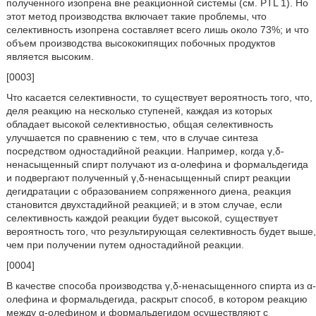
полученного изопрена вне реакционной системы (см. PTL 1). Но
этот метод производства включает такие проблемы, что
селективность изопрена составляет всего лишь около 73%; и что
объем производства высококипящих побочных продуктов
является высоким.
[0003]
Что касается селективности, то существует вероятность того, что,
деля реакцию на несколько ступеней, каждая из которых
обладает высокой селективностью, общая селективность
улучшается по сравнению с тем, что в случае синтеза
посредством одностадийной реакции. Например, когда γ,δ-
ненасыщенный спирт получают из α-олефина и формальдегида
и подвергают полученный γ,δ-ненасыщенный спирт реакции
дегидратации с образованием сопряженного диена, реакция
становится двухстадийной реакцией; и в этом случае, если
селективность каждой реакции будет высокой, существует
вероятность того, что результирующая селективность будет выше,
чем при получении путем одностадийной реакции.
[0004]
В качестве способа производства γ,δ-ненасыщенного спирта из α-
олефина и формальдегида, раскрыт способ, в котором реакцию
между α-олефином и формальдегидом осуществляют с