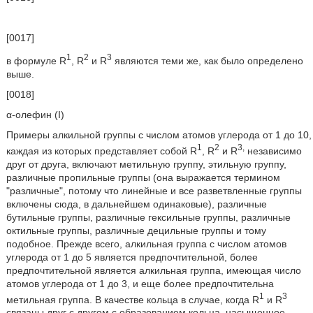
[0017]
1
2
3
в формуле R
, R
и R
являются теми же, как было определено
выше.
[0018]
α-олефин (I)
Примеры алкильной группы с числом атомов углерода от 1 до 10,
1
2
3,
каждая из которых представляет собой R
, R
и R
независимо
друг от друга, включают метильную группу, этильную группу,
различные пропильные группы (она выражается термином
"различные", потому что линейные и все разветвленные группы
включены сюда, в дальнейшем одинаковые), различные
бутильные группы, различные гексильные группы, различные
октильные группы, различные децильные группы и тому
подобное. Прежде всего, алкильная группа с числом атомов
углерода от 1 до 5 является предпочтительной, более
предпочтительной является алкильная группа, имеющая число
атомов углерода от 1 до 3, и еще более предпочтительна
1
3
метильная группа. В качестве кольца в случае, когда R
и R
связаны друг с другом с образованием кольца, насыщенное