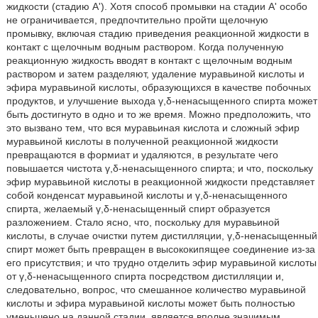
жидкости (стадию А'). Хотя способ промывки на стадии А' особо
не ограничивается, предпочтительно пройти щелочную
промывку, включая стадию приведения реакционной жидкости в
контакт с щелочным водным раствором. Когда полученную
реакционную жидкость вводят в контакт с щелочным водным
раствором и затем разделяют, удаление муравьиной кислоты и
эфира муравьиной кислоты, образующихся в качестве побочных
продуктов, и улучшение выхода γ,δ-ненасыщенного спирта может
быть достигнуто в одно и то же время. Можно предположить, что
это вызвано тем, что вся муравьиная кислота и сложный эфир
муравьиной кислоты в полученной реакционной жидкости
превращаются в формиат и удаляются, в результате чего
повышается чистота γ,δ-ненасыщенного спирта; и что, поскольку
эфир муравьиной кислоты в реакционной жидкости представляет
собой конденсат муравьиной кислоты и γ,δ-ненасыщенного
спирта, желаемый γ,δ-ненасыщенный спирт образуется
разложением. Стало ясно, что, поскольку для муравьиной
кислоты, в случае очистки путем дистилляции, γ,δ-ненасыщенный
спирт может быть превращен в высококипящее соединение из-за
его присутствия; и что трудно отделить эфир муравьиной кислоты
от γ,δ-ненасыщенного спирта посредством дистилляции и,
следовательно, вопрос, что смешанное количество муравьиной
кислоты и эфира муравьиной кислоты может быть полностью
уменьшено на данной стадии, является вполне значимым.