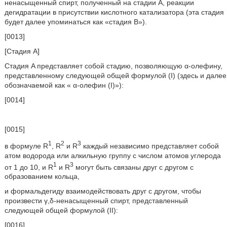
ненасыщенный спирт, полученный на стадии А, реакции
дегидратации в присутствии кислотного катализатора (эта стадия
будет далее упоминаться как «стадия B»).
[0013]
[Стадия A]
Стадия A представляет собой стадию, позволяющую α-олефину,
представленному следующей общей формулой (I) (здесь и далее
обозначаемой как « α-олефин (I)»):
[0014]
[0015]
1
2
3
в формуле R
, R
и R
каждый независимо представляет собой
атом водорода или алкильную группу с числом атомов углерода
1
3
от 1 до 10, и R
и R
могут быть связаны друг с другом с
образованием кольца,
и формальдегиду взаимодействовать друг с другом, чтобы
произвести γ,δ-ненасыщенный спирт, представленный
следующей общей формулой (II):
[0016]