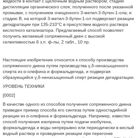
жидкости в контакт с щелочным водным раствором; стадию
дистилляции органического слоя, полученного после указанной
промывки, с получением очищенного 3-метил-3-бутен-1-ола; и
стадию В, на которой 3-метил-3-бутен-1-ол подвергают реакции
дегидратации при 135-210°С в присутствии водного раствора
кислотного катализатора. Предлагаемый способ позволяет
получить желаемый сопряженный диен с высокой
селективностью.6 з.п. ф-лы, 2 табл., 10 пр.
Настоящее изобретение относится к способу производства
сопряженного диена путем производства γ,δ-ненасыщенного
спирта из α-олефина и формальдегида, и подвергая
образующийся γ,δ-ненасыщенный спирт реакции дегидратации.
УРОВЕНЬ ТЕХНИКИ
[0002]
В качестве одного из способов получения сопряженного диена
приведен пример способа его синтеза путем одностадийной
реакции из α-олефина и формальдегида. Например, известен
способ получения изопрена путем подачи изобутена,
формальдегида и воды непрерывно или периодически в кислый
водный раствор и проведения реакции при перегонке