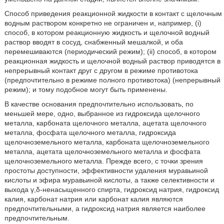
Способ приведения реакционной жидкости в контакт с щелочным
водным раствором конкретно не ограничен и, например, (i)
способ, в котором реакционную жидкость и щелочной водный
раствор вводят в сосуд, снабженный мешалкой, и оба
перемешиваются (периодический режим); (ii) способ, в котором
реакционная жидкость и щелочной водный раствор приводятся в
непрерывный контакт друг с другом в режиме противотока
(предпочтительно в режиме полного противотока) (непрерывный
режим); и тому подобное могут быть применены.
В качестве основания предпочтительно использовать, по
меньшей мере, одно, выбранное из гидроксида щелочного
металла, карбоната щелочного металла, ацетата щелочного
металла, фосфата щелочного металла, гидроксида
щелочноземельного металла, карбоната щелочноземельного
металла, ацетата щелочноземельного металла и фосфата
щелочноземельного металла. Прежде всего, с точки зрения
простоты доступности, эффективности удаления муравьиной
кислоты и эфира муравьиной кислоты, а также селективности и
выхода γ,δ-ненасыщенного спирта, гидроксид натрия, гидроксид
калия, карбонат натрия или карбонат калия являются
предпочтительными, а гидроксид натрия является наиболее
предпочтительным.