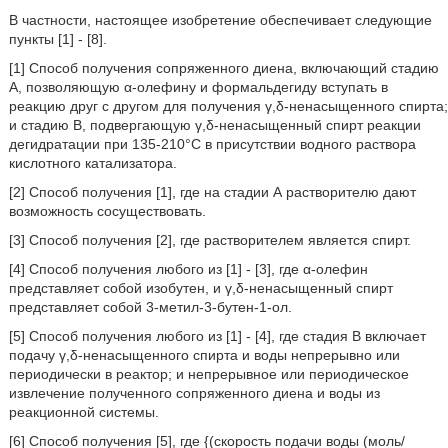
В частности, настоящее изобретение обеспечивает следующие
пункты [1] - [8].
[1] Способ получения сопряженного диена, включающий стадию
А, позволяющую α-олефину и формальдегиду вступать в
реакцию друг с другом для получения γ,δ-ненасыщенного спирта;
и стадию В, подвергающую γ,δ-ненасыщенный спирт реакции
дегидратации при 135-210°С в присутствии водного раствора
кислотного катализатора.
[2] Способ получения [1], где на стадии А растворителю дают
возможность сосуществовать.
[3] Способ получения [2], где растворителем является спирт.
[4] Способ получения любого из [1] - [3], где α-олефин
представляет собой изобутен, и γ,δ-ненасыщенный спирт
представляет собой 3-метил-3-бутен-1-ол.
[5] Способ получения любого из [1] - [4], где стадия B включает
подачу γ,δ-ненасыщенного спирта и воды непрерывно или
периодически в реактор; и непрерывное или периодическое
извлечение полученного сопряженного диена и воды из
реакционной системы.
[6] Способ получения [5], где {(скорость подачи воды (моль/