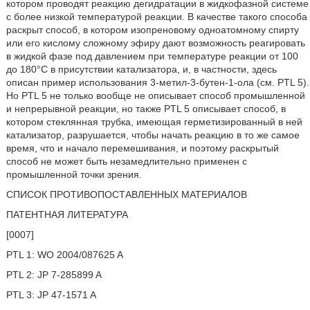
котором проводят реакцию дегидратации в жидкофазной системе
с более низкой температурой реакции. В качестве такого способа
раскрыт способ, в котором изопреновому одноатомному спирту
или его кислому сложному эфиру дают возможность реагировать
в жидкой фазе под давлением при температуре реакции от 100
до 180°С в присутствии катализатора, и, в частности, здесь
описан пример использования 3-метил-3-бутен-1-ола (см. PTL 5).
Но PTL 5 не только вообще не описывает способ промышленной
и непрерывной реакции, но также PTL 5 описывает способ, в
котором стеклянная трубка, имеющая герметизированный в ней
катализатор, разрушается, чтобы начать реакцию в то же самое
время, что и начало перемешивания, и поэтому раскрытый
способ не может быть незамедлительно применен с
промышленной точки зрения.
СПИСОК ПРОТИВОПОСТАВЛЕННЫХ МАТЕРИАЛОВ
ПАТЕНТНАЯ ЛИТЕРАТУРА
[0007]
PTL 1: WO 2004/087625 A
PTL 2: JP 7-285899 A
PTL 3: JP 47-1571 A