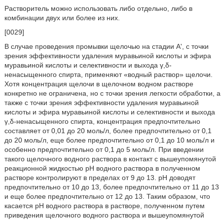
Растворитель можно использовать либо отдельно, либо в
комбинации двух или более из них.
[0029]
В случае проведения промывки щелочью на стадии А', с точки
зрения эффективности удаления муравьиной кислоты и эфира
муравьиной кислоты и селективности и выхода γ,δ-
ненасыщенного спирта, применяют «водный раствор» щелочи.
Хотя концентрация щелочи в щелочном водном растворе
конкретно не ограничена, но с точки зрения легкости обработки, а
также с точки зрения эффективности удаления муравьиной
кислоты и эфира муравьиной кислоты и селективности и выхода
γ,δ-ненасыщенного спирта, концентрация предпочтительно
составляет от 0,01 до 20 моль/л, более предпочтительно от 0,1
до 20 моль/л, еще более предпочтительно от 0,1 до 10 моль/л и
особенно предпочтительно от 0,1 до 5 моль/л. При введении
такого щелочного водного раствора в контакт с вышеупомянутой
реакционной жидкостью рН водного раствора в полученном
растворе контролируют в пределах от 9 до 13. pН доводят
предпочтительно от 10 до 13, более предпочтительно от 11 до 13
и еще более предпочтительно от 12 до 13. Таким образом, что
касается рН водного раствора в растворе, полученном путем
приведения щелочного водного раствора и вышеупомянутой