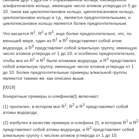
алифатическое кольцо, имеющее число атомов углерода от 5 до
10, такое как циклопентановое кольцо, циклогексановое кольцо,
циклооктановое кольцо и т.д., является предпочтительными, и
циклогексановое кольцо является более предпочтительным.
1
2
3
Что касается R
, R
и R
, еще более предпочтительно, что, по
1
2
меньшей мере, один из R
и R
представляет собой атом
3
водорода, а R
представляет собой алкильную группу, имеющую
число атомов углерода от 1 до 10; и особенно предпочтительно,
1
2
3
чтобы все из R
и R
были атомами водорода, а R
представлял
собой алкильную группу, имеющую число атомов углерода от 1
до 10. Более предпочтительные примеры алкильной группы
являются такими же, как описано выше.
[0019]
Конкретные примеры α-олефинов(I) включают:
1
2
3
(1) пропилен, в котором все R
, R
и R
представляют собой
атомы водорода;
1
2
(2) изобутен в качестве примера α-олефина (I), в котором R
и R
3
представляют собой атомы водорода, и R
представляет собой
алкильную группу с числом атомов углерода от 1 до 10;