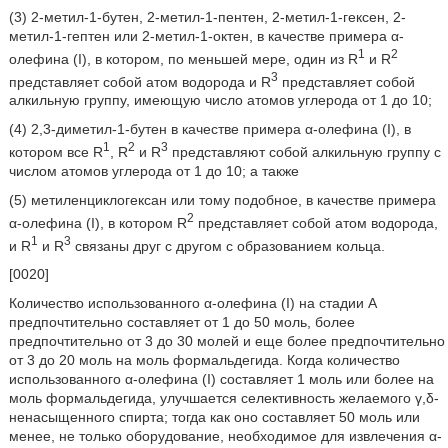
(3) 2-метил-1-бутен, 2-метил-1-пентен, 2-метил-1-гексен, 2-
метил-1-гептен или 2-метил-1-октен, в качестве примера α-
1
2
олефина (I), в котором, по меньшей мере, один из R
и R
3
представляет собой атом водорода и R
представляет собой
алкильную группу, имеющую число атомов углерода от 1 до 10;
(4) 2,3-диметил-1-бутен в качестве примера α-олефина (I), в
1
2
3
котором все R
, R
и R
представляют собой алкильную группу с
числом атомов углерода от 1 до 10; а также
(5) метиленциклогексан или тому подобное, в качестве примера
2
α-олефина (I), в котором R
представляет собой атом водорода,
1
3
и R
и R
связаны друг с другом с образованием кольца.
[0020]
Количество использованного α-олефина (I) на стадии A
предпочтительно составляет от 1 до 50 моль, более
предпочтительно от 3 до 30 молей и еще более предпочтительно
от 3 до 20 моль на моль формальдегида. Когда количество
использованного α-олефина (I) составляет 1 моль или более на
моль формальдегида, улучшается селективность желаемого γ,δ-
ненасыщенного спирта; тогда как оно составляет 50 моль или
менее, не только оборудование, необходимое для извлечения α-