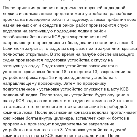
После принятия решения о подъеме затонувшей подводной
лодки с использованием предлагаемого устройства, разработки
проекта на проведение работ по подъему, а также прибытия всех
назначенных сил и средств в район работ производится спуск
водолаза на затонувшую подводную лодку в район
освободившейся шахты КСВ для закрепления в ней
направляющего проводника и обследования состояния люков 3.
Если люки закрыты, то водолаз открывает их и закрепляет крышки
полностью открытыми. В это время на палубе обеспечивающего
судна производится подготовка устройства к спуску на
затонувшую лодку. Подготовка устройства заключается в
установке крючковых болтов 18 в отверстия 13, закреплении на
устройстве фиксатора 15 и присоединении устройства к
направляющему проводнику. Затем по проводнику
подготовленное к установке устройство опускают в шахту КСВ
подводной лодки. После того, как устройство будет опущено в
шахту КСВ водолаз вставляет его в один из комингсов 3 люков и
заталкивает его до полного контакта основания 5 с ребордой
комингса люка. После достижения контакта водолаз проталкивает
крючковые болты внутрь цилиндра, вставляет крючки болтов в
прорези 4 и производит предварительное закрепление
устройства в комингсе люка 3. Установка устройства в другой
комингс люка шахты КСВ выполняется аналогично. После