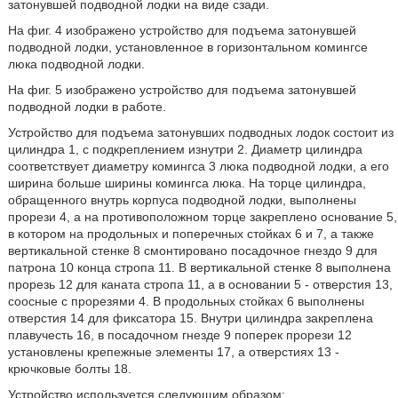
затонувшей подводной лодки на виде сзади.
На фиг. 4 изображено устройство для подъема затонувшей
подводной лодки, установленное в горизонтальном комингсе
люка подводной лодки.
На фиг. 5 изображено устройство для подъема затонувшей
подводной лодки в работе.
Устройство для подъема затонувших подводных лодок состоит из
цилиндра 1, с подкреплением изнутри 2. Диаметр цилиндра
соответствует диаметру комингса 3 люка подводной лодки, а его
ширина больше ширины комингса люка. На торце цилиндра,
обращенного внутрь корпуса подводной лодки, выполнены
прорези 4, а на противоположном торце закреплено основание 5,
в котором на продольных и поперечных стойках 6 и 7, а также
вертикальной стенке 8 смонтировано посадочное гнездо 9 для
патрона 10 конца стропа 11. В вертикальной стенке 8 выполнена
прорезь 12 для каната стропа 11, а в основании 5 - отверстия 13,
соосные с прорезями 4. В продольных стойках 6 выполнены
отверстия 14 для фиксатора 15. Внутри цилиндра закреплена
плавучесть 16, в посадочном гнезде 9 поперек прорези 12
установлены крепежные элементы 17, а отверстиях 13 -
крючковые болты 18.
Устройство используется следующим образом: