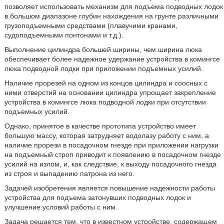
позволяет использовать механизм для подъема подводных лодок
в большом диапазоне глубин нахождения на грунте различными
грузоподъемными средствами (плавучими кранами,
судоподъемными понтонами и т.д.).
Выполнение цилиндра большей ширины, чем ширина люка
обеспечивает более надежное удержание устройства в комингсе
люка подводной лодки при приложении подъемных усилий.
Наличие прорезей на одном из концов цилиндра и соосных с
ними отверстий на основании цилиндра упрощает закрепление
устройства в комингсе люка подводной лодки при отсутствии
подъемных усилий.
Однако, принятое в качестве прототипа устройство имеет
большую массу, которая затрудняет водолазу работу с ним, а
наличие прорези в посадочном гнезде при приложении нагрузки
на подъемный строп приводит к появлению в посадочном гнезде
усилий на излом, и, как следствие, к выходу посадочного гнезда
из строя и выпадению патрона из него.
Задачей изобретения является повышение надежности работы
устройства для подъема затонувших подводных лодок и
улучшение условий работы с ним.
Задача решается тем, что в известном устройстве, содержащем