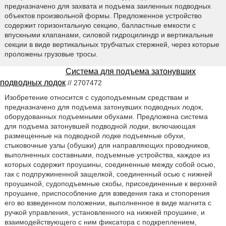
предназначено для захвата и подъема заиленных подводных
объектов произвольной формы. Предложенное устройство
содержит горизонтальную секцию, балластные емкости с
впускными клапанами, силовой гидроцилиндр и вертикальные
секции в виде вертикальных трубчатых стержней, через которые
проложены грузовые тросы.
Система для подъема затонувших
подводных лодок
// 2707472
Изобретение относится с судоподъемным средствам и
предназначено для подъема затонувших подводных лодок,
оборудованных подъемными обухами. Предложена система
для подъема затонувшей подводной лодки, включающая
размещенные на подводной лодке подъемные обухи,
стыковочные узлы (обушки) для направляющих проводников,
выполненных составными, подъемные устройства, каждое из
которых содержит проушины, соединенные между собой осью,
гак с подпружиненной защелкой, соединенный осью с нижней
проушиной, судоподъемные скобы, присоединенные к верхней
проушине, приспособление для взведения гака и стопорения
его во взведенном положении, выполненное в виде магнита с
ручкой управления, установленного на нижней проушине, и
взаимодействующего с ним фиксатора с подкреплением,