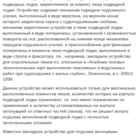
подводных лодок, закрепляемое за комингс люка подводной
лодки. Устройство содержит механизм передачи подъемного
усилия, выполненный в виде веретена, на верхнем конце
которого закреплена серьга с судоподъемными скобами,
механизм закрепления устройства в люке подводной лодки,
выполненный в виде поперечины, установленной с возможностью
поворота на оси, расположенной на нижнем конце механизма
передачи подъемного усилия, и приспособление для фиксации
поперечины в комингсе люка подводной лодки, выполненное в
виде стропа и фиксатора, см., например, закладное устройство
для спасательных люков пл, описанное в «Альбоме типовых
технологических карт выполнения такелажных и водолазных
работ при судоподъеме с малых глубин», Ломоносов, в.ч. 20914,
1999.
Данное устройство может использоваться только для вертикально
расположенных комингсов люков, количество которых на корпусе
подводной лодки ограничено, т.е. оно имеет ограничение по
применению и количеству устанавливаемых на корпусе
затонувшей пл ответных частей (люков), что не решает вопрос
подъема затопленной подводной лодки с полностью
затопленными отсеками.
Известно закладное устройство для подъема затонувших