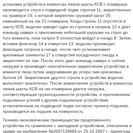
установки устройств в комингсах люков шахты КСВ с плавкрана
производится спуск к подводной лодке стропов 11, закрепленных
на траверсе 19, к которой закреплен грузовой канат 20,
навешенный на гак 21 плавкрана. Когда стропы 11 опустятся в
шахту КСВ, водолаз заводит один из стропов в прорезь 12 и дает
команду наверх о приложении небольшой нагрузки на строп до
того момента, пока патрон 9 полностью войдет в гнездо 8. Затем,
вставив фиксатор 14 в отверстия 13, водолаз производит
фиксацию патрона в гнезде, после чего устанавливает
крепежные элементы 17 в отверстия посадочного гнезда и
закрепляет их там. После этого дает команду наверх о снятии
нагрузки и производит окончательное закрепление устройства в
комингсе люка путем закручивания до упора гаек крючковых
болтов 18. Закрепление другого стропа и устройства водолаз
выполняет аналогично. После закрепления устройств в комингсах
люков шахты КСВ на гак плавкрана дается нагрузка,
соответствующая грузоподъемности устройства, и приложением
подъемных усилий к другим подъемным устройствам,
установленным на подводной лодке согласно проекту подъема,
производится ее подъем на поверхность.
Технико-экономические преимущества предложенного
устройства по сравнению с закладным устройством, описанном в
заявке на изобретение №2007139665 от 25.10.2007 г., принятым