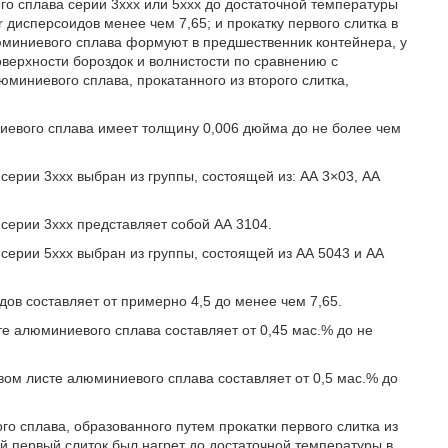
го сплава серии 3ххх или 5ххх до достаточной температуры
r дисперсоидов менее чем 7,65; и прокатку первого слитка в
юминиевого сплава формуют в предшественник контейнера, у
ерхности бороздок и волнистости по сравнению с
миниевого сплава, прокатанного из второго слитка,
иевого сплава имеет толщину 0,006 дюйма до не более чем
ерии 3ххх выбран из группы, состоящей из: АА 3×03, АА
серии 3ххх представляет собой АА 3104.
серии 5ххх выбран из группы, состоящей из АА 5043 и АА
дов составляет от примерно 4,5 до менее чем 7,65.
те алюминиевого сплава составляет от 0,45 мас.% до не
вом листе алюминиевого сплава составляет от 0,5 мас.% до
о сплава, образованного путем прокатки первого слитка из
й первый слиток был нагрет до достаточной температуры в