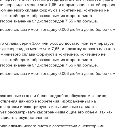
r дисперсоидов менее чем 7,65; и формование контейнера из
алюминиевого сплава формуют в контейнер, контейнер не
с контейнером, образованным из второго листа
торое значение f/r дисперсоидов 7,65 или больше.
иевого сплава имеет толщину 0,006 дюйма до не более чем
го сплава серии 3ххх или 5ххх до достаточной температуры
r дисперсоидов менее чем 7,65; и прокатку первого слитка в
юминиевого сплава формуют в контейнер, контейнер не
с контейнером, образованным из второго листа
торое значение f/r дисперсоидов 7,65 или больше.
иевого сплава имеет толщину 0,006 дюйма до не более чем
 изложенные выше и более подробно обсуждаемые ниже,
ствления данного изобретения, изображенным на
ые чертежи иллюстрируют лишь типичные варианты
ует рассматривать как ограничивающие его объем, так как
 варианты осуществления.
тиве алюминиевого листа в соответствии с некоторыми