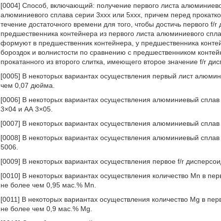
[0004] Способ, включающий: получение первого листа алюминиевог
алюминиевого сплава серии 3ххх или 5ххх, причем перед прокатко
течение достаточного времени для того, чтобы достичь первого f/
предшественника контейнера из первого листа алюминиевого спла
формуют в предшественник контейнера, у предшественника конт
бороздок и волнистости по сравнению с предшественником контей
прокатанного из второго слитка, имеющего второе значение f/r ди
[0005] В некоторых вариантах осуществления первый лист алюмин
чем 0,07 дюйма.
[0006] В некоторых вариантах осуществления алюминиевый сплав 
3×04 и АА 3×05.
[0007] В некоторых вариантах осуществления алюминиевый сплав 
[0008] В некоторых вариантах осуществления алюминиевый сплав 
5006.
[0009] В некоторых вариантах осуществления первое f/r дисперсои
[0010] В некоторых вариантах осуществления количество Mn в пер
не более чем 0,95 мас.% Mn.
[0011] В некоторых вариантах осуществления количество Mg в пер
не более чем 0,9 мас.% Mg.