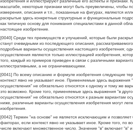
изобретения и иллюстрируют различные его аспекты и признаки. К
масштабе, некоторые признаки могут быть преувеличены, чтобы по
измерения, описания и т.п., показанные на фигурах, являются и
раскрытые здесь конкретные структурные и функциональные подро
как типичную основу для понимания специалистами в данной обла
настоящее изобретение.
[0040] Среди тех преимуществ и улучшений, которые были раскры
станут очевидными из последующего описания, рассматриваемог
подробные варианты осуществления настоящего изобретения; одн
осуществления являются только иллюстрацией изобретения, кото
того, каждый из примеров приведен в связи с различными вариан
иллюстративными, а не ограничивающими.
[0041] По всему описанию и формуле изобретения следующие тер
контекст явно не указывает иное. Применяемые здесь выражения "
осуществления" не обязательно относятся к одному и тому же вар
это возможно. Кроме того, применяемые здесь выражения "в друго
осуществления" не обязательно относятся к разным вариантам осу
ниже, различные варианты осуществления изобретения могут легк
изобретения.
[0042] Термин "на основе" не является исключающим и позволяет
факторах, если контекст явно не указывает иное. Кроме того, по
числе включают множественное число. Значение "в" включает "в" и 