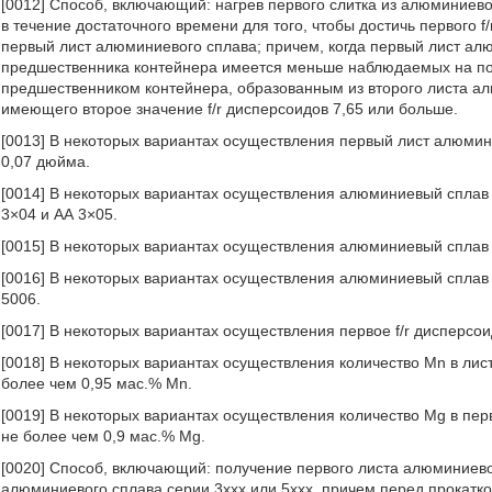
[0012] Способ, включающий: нагрев первого слитка из алюминиево
в течение достаточного времени для того, чтобы достичь первого f/
первый лист алюминиевого сплава; причем, когда первый лист ал
предшественника контейнера имеется меньше наблюдаемых на пов
предшественником контейнера, образованным из второго листа алю
имеющего второе значение f/r дисперсоидов 7,65 или больше.
[0013] В некоторых вариантах осуществления первый лист алюмин
0,07 дюйма.
[0014] В некоторых вариантах осуществления алюминиевый сплав с
3×04 и АА 3×05.
[0015] В некоторых вариантах осуществления алюминиевый сплав 
[0016] В некоторых вариантах осуществления алюминиевый сплав 
5006.
[0017] В некоторых вариантах осуществления первое f/r дисперсои
[0018] В некоторых вариантах осуществления количество Mn в лис
более чем 0,95 мас.% Mn.
[0019] В некоторых вариантах осуществления количество Mg в пер
не более чем 0,9 мас.% Mg.
[0020] Способ, включающий: получение первого листа алюминиевог
алюминиевого сплава серии 3ххх или 5ххх, причем перед прокатко