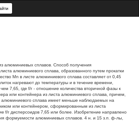
айти
 из алюминиевых сплавов. Способ получения
листа алюминиевого сплава, образованного путем прокатки
ество Mn в листе алюминиевого сплава составляет от 0,45
слиток нагревают до температуры и в течение времени,
ем 7,65, где f/r - отношение количества вторичной фазы к
ера или контейнера из листа алюминиевого сплава, причем,
т алюминиевого сплава имеет меньше наблюдаемых на
нником или контейнером, сформированным из листа
е f/r дисперсоидов 7,65 или более. Изобретение направлено
я формуемости алюминиевых сплавов. 4 н. и 15 з.п. ф-лы,