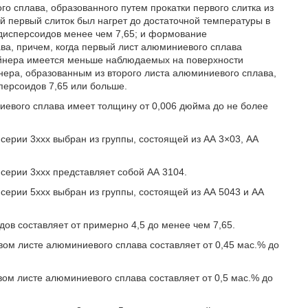
о сплава, образованного путем прокатки первого слитка из
й первый слиток был нагрет до достаточной температуры в
r дисперсоидов менее чем 7,65; и формование
ва, причем, когда первый лист алюминиевого сплава
ейнера имеется меньше наблюдаемых на поверхности
нера, образованным из второго листа алюминиевого сплава,
сперсоидов 7,65 или больше.
иевого сплава имеет толщину от 0,006 дюйма до не более
серии 3ххх выбран из группы, состоящей из АА 3×03, АА
серии 3ххх представляет собой АА 3104.
серии 5ххх выбран из группы, состоящей из АА 5043 и АА
дов составляет от примерно 4,5 до менее чем 7,65.
вом листе алюминиевого сплава составляет от 0,45 мас.% до
вом листе алюминиевого сплава составляет от 0,5 мас.% до