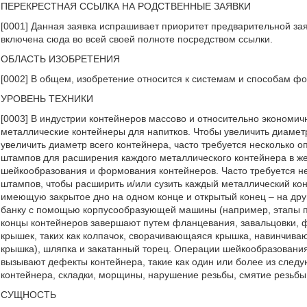
ПЕРЕКРЕСТНАЯ ССЫЛКА НА РОДСТВЕННЫЕ ЗАЯВКИ
[0001] Данная заявка испрашивает приоритет предварительной зая
включена сюда во всей своей полноте посредством ссылки.
ОБЛАСТЬ ИЗОБРЕТЕНИЯ
[0002] В общем, изобретение относится к системам и способам фо
УРОВЕНЬ ТЕХНИКИ
[0003] В индустрии контейнеров массово и относительно эконом
металлические контейнеры для напитков. Чтобы увеличить диамет
увеличить диаметр всего контейнера, часто требуется несколько
штампов для расширения каждого металлического контейнера в ж
шейкообразования и формования контейнеров. Часто требуется не
штампов, чтобы расширить и/или сузить каждый металлический кон
имеющую закрытое дно на одном конце и открытый конец – на др
банку с помощью корпусообразующей машины (например, этапы по
концы контейнеров завершают путем фланцевания, завальцовки, 
крышек, таких как колпачок, сворачивающаяся крышка, навинчив
крышка), шляпка и закатанный торец. Операции шейкообразовани
вызывают дефекты контейнера, такие как один или более из след
контейнера, складки, морщины, нарушение резьбы, смятие резьб
СУЩНОСТЬ