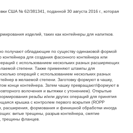
вки США № 62/381341, поданной 30 августа 2016 г., которая
рмирования изделий, таких как контейнеры для напитков.
ично получают обладающие по существу одинаковой формой
р контейнера для создания фасонного контейнера или
 операций с использованием нескольких разных расширяющих
елаемой степени. Также применяют штампы для
сколько операций с использованием нескольких разных
тейнер в желаемой степени. Заготовку формуют в чашку,
угом конце контейнера. Затем чашку превращают/формуют в
вторного волочения и вытяжки с утонением). Открытые
формирования резьбы и/или других операций для принятия
ающаяся крышка с контролем первого вскрытия (RОРР
я, расширения, формования и финишной обработки иногда
ующих: витые трещины, разрыв контейнера, смятие
ы, трещины фланцев.