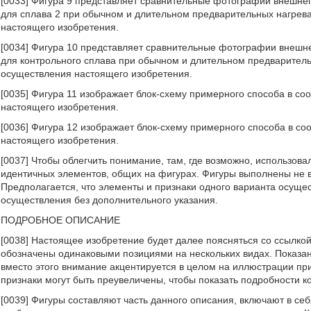
[0033] Фигура 9 представляет сравнительные фотографии внешнег
для сплава 2 при обычном и длительном предварительных нагрева
настоящего изобретения.
[0034] Фигура 10 представляет сравнительные фотографии внешне
для контрольного сплава при обычном и длительном предваритель
осуществления настоящего изобретения.
[0035] Фигура 11 изображает блок-схему примерного способа в с
настоящего изобретения.
[0036] Фигура 12 изображает блок-схему примерного способа в с
настоящего изобретения.
[0037] Чтобы облегчить понимание, там, где возможно, использов
идентичных элементов, общих на фигурах. Фигуры выполнены не 
Предполагается, что элементы и признаки одного варианта осущес
осуществления без дополнительного указания.
ПОДРОБНОЕ ОПИСАНИЕ
[0038] Настоящее изобретение будет далее поясняться со ссылко
обозначены одинаковыми позициями на нескольких видах. Показа
вместо этого внимание акцентируется в целом на иллюстрации пр
признаки могут быть преувеличены, чтобы показать подробности к
[0039] Фигуры составляют часть данного описания, включают в с