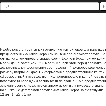
Н
Изобретение относится к изготовлению контейнеров для напитков
предшественника контейнера или контейнера включает получение 
слитка из алюминиевого сплава серии 3ххх или 5ххх, причем колич
мас.% до не более чем 0,95 мас.% Mn, при этом перед прокаткой 
достаточных для достижения соотношения f/r дисперсоидов менее ч
размеру вторичной фазы; и формование предшественника контейн
сформованный в предшественнике контейнера или контейнер лис
поверхности бороздок и волнистости по сравнению с предшестве
алюминиевого сплава, прокатанного из слитка и имеющего значени
на снижение деффектов получаемых контейнеров за счет улучшени
12 ил., 1 табл., 1 пр.