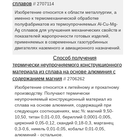
сплавов
// 2707114
Изобретение относится к области металлургии, а
именно к термомеханической обработке
полуфабрикатов из термоупрочняемых Al-Cu-Mg-
Ag сплавов для улучшения механических свойств и
показателей жаропрочности готовых изделий,
применяемых в современных газотурбинных
двигателях наземного и авиационного назначений.
Способ получения
термически неупрочняемого конструкционного
материала из сплава на основе алюминия с
содержанием магния
// 2706262
Изобретение относится к литейному и прокатному
производству. Получают термически
неупрочняемый конструкционный материал из
сплава на основе алюминия, содержащий при
следующих соотношениях, мас.%: магний 9,50-
10,50, титан 0,01-0,03, бериллий 0,0001-0,005,
цирконий 0,05-0,12, скандий 0,18-0,3, марганец
0,3-0,6, никель 0,01-0,05, кобальт 0,01-0,05,
алюминий - остальное.