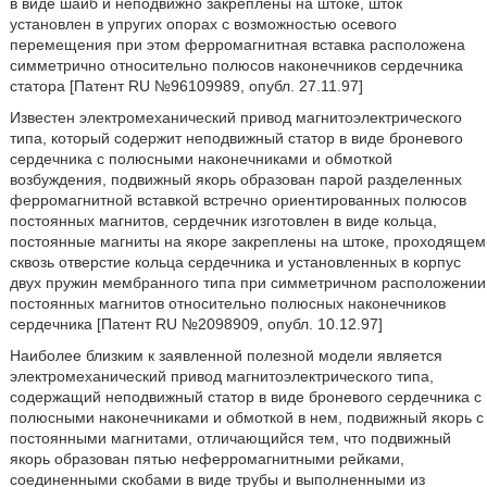
в виде шайб и неподвижно закреплены на штоке, шток
установлен в упругих опорах с возможностью осевого
перемещения при этом ферромагнитная вставка расположена
симметрично относительно полюсов наконечников сердечника
статора [Патент RU №96109989, опубл. 27.11.97]
Известен электромеханический привод магнитоэлектрического
типа, который содержит неподвижный статор в виде броневого
сердечника с полюсными наконечниками и обмоткой
возбуждения, подвижный якорь образован парой разделенных
ферромагнитной вставкой встречно ориентированных полюсов
постоянных магнитов, сердечник изготовлен в виде кольца,
постоянные магниты на якоре закреплены на штоке, проходящем
сквозь отверстие кольца сердечника и установленных в корпус
двух пружин мембранного типа при симметричном расположении
постоянных магнитов относительно полюсных наконечников
сердечника [Патент RU №2098909, опубл. 10.12.97]
Наиболее близким к заявленной полезной модели является
электромеханический привод магнитоэлектрического типа,
содержащий неподвижный статор в виде броневого сердечника с
полюсными наконечниками и обмоткой в нем, подвижный якорь с
постоянными магнитами, отличающийся тем, что подвижный
якорь образован пятью неферромагнитными рейками,
соединенными скобами в виде трубы и выполненными из