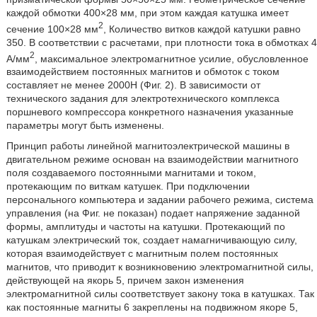
каждой обмотки 400×28 мм, при этом каждая катушка имеет
2
сечение 100×28 мм
, Количество витков каждой катушки равно
350. В соответствии с расчетами, при плотности тока в обмотках 4
2
А/мм
, максимальное электромагнитное усилие, обусловленное
взаимодействием постоянных магнитов и обмоток с током
составляет не менее 2000Н (Фиг. 2). В зависимости от
технического задания для электротехнического комплекса
поршневого компрессора конкретного назначения указанные
параметры могут быть изменены.
Принцип работы линейной магнитоэлектрической машины в
двигательном режиме основан на взаимодействии магнитного
поля создаваемого постоянными магнитами и током,
протекающим по виткам катушек. При подключении
персонального компьютера и задании рабочего режима, система
управления (на Фиг. не показан) подает напряжение заданной
формы, амплитуды и частоты на катушки. Протекающий по
катушкам электрический ток, создает намагничивающую силу,
которая взаимодействует с магнитным полем постоянных
магнитов, что приводит к возникновению электромагнитной силы,
действующей на якорь 5, причем закон изменения
электромагнитной силы соответствует закону тока в катушках. Так
как постоянные магниты 6 закреплены на подвижном якоре 5,