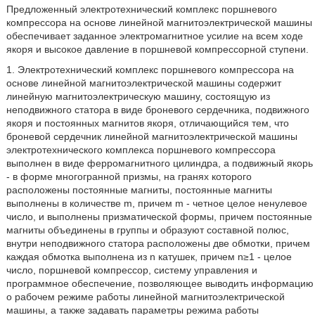
Предложенный электротехнический комплекс поршневого
компрессора на основе линейной магнитоэлектрической машины
обеспечивает заданное электромагнитное усилие на всем ходе
якоря и высокое давление в поршневой компрессорной ступени.
1. Электротехнический комплекс поршневого компрессора на
основе линейной магнитоэлектрической машины содержит
линейную магнитоэлектрическую машину, состоящую из
неподвижного статора в виде броневого сердечника, подвижного
якоря и постоянных магнитов якоря, отличающийся тем, что
броневой сердечник линейной магнитоэлектрической машины
электротехнического комплекса поршневого компрессора
выполнен в виде ферромагнитного цилиндра, а подвижный якорь
- в форме многогранной призмы, на гранях которого
расположены постоянные магниты, постоянные магниты
выполнены в количестве m, причем m - четное целое ненулевое
число, и выполнены призматической формы, причем постоянные
магниты объединены в группы и образуют составной полюс,
внутри неподвижного статора расположены две обмотки, причем
каждая обмотка выполнена из n катушек, причем n≥1 - целое
число, поршневой компрессор, систему управления и
программное обеспечение, позволяющее выводить информацию
о рабочем режиме работы линейной магнитоэлектрической
машины, а также задавать параметры режима работы