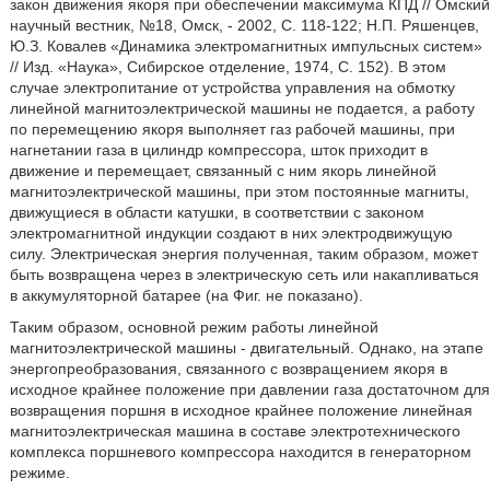
закон движения якоря при обеспечении максимума КПД // Омский
научный вестник, №18, Омск, - 2002, С. 118-122; Н.П. Ряшенцев,
Ю.З. Ковалев «Динамика электромагнитных импульсных систем»
// Изд. «Наука», Сибирское отделение, 1974, С. 152). В этом
случае электропитание от устройства управления на обмотку
линейной магнитоэлектрической машины не подается, а работу
по перемещению якоря выполняет газ рабочей машины, при
нагнетании газа в цилиндр компрессора, шток приходит в
движение и перемещает, связанный с ним якорь линейной
магнитоэлектрической машины, при этом постоянные магниты,
движущиеся в области катушки, в соответствии с законом
электромагнитной индукции создают в них электродвижущую
силу. Электрическая энергия полученная, таким образом, может
быть возвращена через в электрическую сеть или накапливаться
в аккумуляторной батарее (на Фиг. не показано).
Таким образом, основной режим работы линейной
магнитоэлектрической машины - двигательный. Однако, на этапе
энергопреобразования, связанного с возвращением якоря в
исходное крайнее положение при давлении газа достаточном для
возвращения поршня в исходное крайнее положение линейная
магнитоэлектрическая машина в составе электротехнического
комплекса поршневого компрессора находится в генераторном
режиме.