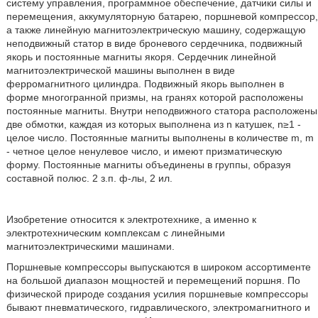
систему управления, программное обеспечение, датчики силы и
перемещения, аккумуляторную батарею, поршневой компрессор,
а также линейную магнитоэлектрическую машину, содержащую
неподвижный статор в виде броневого сердечника, подвижный
якорь и постоянные магниты якоря. Сердечник линейной
магнитоэлектрической машины выполнен в виде
ферромагнитного цилиндра. Подвижный якорь выполнен в
форме многогранной призмы, на гранях которой расположены
постоянные магниты. Внутри неподвижного статора расположены
две обмотки, каждая из которых выполнена из n катушек, n≥1 -
целое число. Постоянные магниты выполнены в количестве m, m
- четное целое ненулевое число, и имеют призматическую
форму. Постоянные магниты объединены в группы, образуя
составной полюс. 2 з.п. ф-лы, 2 ил.
Изобретение относится к электротехнике, а именно к
электротехническим комплексам с линейными
магнитоэлектрическими машинами.
Поршневые компрессоры выпускаются в широком ассортименте
на большой диапазон мощностей и перемещений поршня. По
физической природе создания усилия поршневые компрессоры
бывают пневматического, гидравлического, электромагнитного и