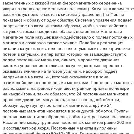
закрепленных с каждой грани ферромагнитного сердечника
якоря на гранях одноименными полюсами). Катушки в количестве
восьми штук подключаются к системе управления (на Фиг. не
показано) и образуют одну обмотку. Система управления подает
напряжение на катушки таким образом, чтобы в зоне действия
катушек с током находилась область постоянных магнитов и
магнитное поле катушек взаимодействовало с полем постоянных
магнитов и создавало тяговое усилие. Подобная реализация
питания катушек двигателя позволяет уменьшить электрические
потери в катушках, ампер витки которых не взаимодействует с
полем постоянных магнитов, однако, в процессе движения
система управления отключает катушки, которые перестают
оказывать влияние на тяговое усилие и, наоборот, подает
напряжение на катушки, которые оказываются в зоне
взаимодействия с постоянными магнитами. Постоянные магниты
расположены на гранях якоря шестигранной призмы по четыре
на каждой грани, таким образом, что 24 постоянных магнитов в
процессе движения могут находятся в зоне одной обмотки,
образуя одну группу постоянных магнитов, а другие 24
постоянных магнитов находятся в зоне другой обмотки. Группы
постоянных магнитов обращены к обмоткам разными полюсами.
Расстояние между группами постоянных магнитов равно 200 мм
и составляет ход якоря. Постоянные магниты выполнены
призматической формы 50×50×25 мм. Геометрическое сечение