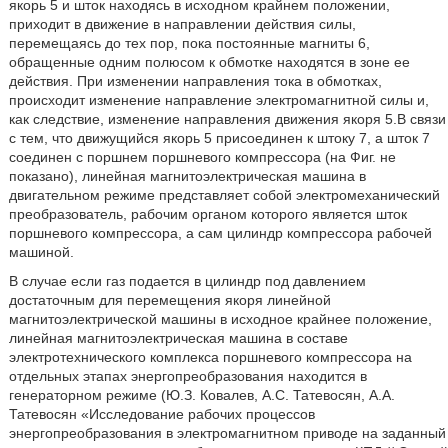
якорь 5 и шток находясь в исходном крайнем положении,
приходит в движение в направлении действия силы,
перемещаясь до тех пор, пока постоянные магниты 6,
обращенные одним полюсом к обмотке находятся в зоне ее
действия. При изменении направления тока в обмотках,
происходит изменение направление электромагнитной силы и,
как следствие, изменение направления движения якоря 5.В связи
с тем, что движущийся якорь 5 присоединен к штоку 7, а шток 7
соединен с поршнем поршневого компрессора (на Фиг. не
показано), линейная магнитоэлектрическая машина в
двигательном режиме представляет собой электромеханический
преобразователь, рабочим органом которого является шток
поршневого компрессора, а сам цилиндр компрессора рабочей
машиной.
В случае если газ подается в цилиндр под давлением
достаточным для перемещения якоря линейной
магнитоэлектрической машины в исходное крайнее положение,
линейная магнитоэлектрическая машина в составе
электротехнического комплекса поршневого компрессора на
отдельных этапах энергопреобразования находится в
генераторном режиме (Ю.З. Ковалев, А.С. Татевосян, А.А.
Татевосян «Исследование рабочих процессов
энергопреобразования в электромагнитном приводе на заданный