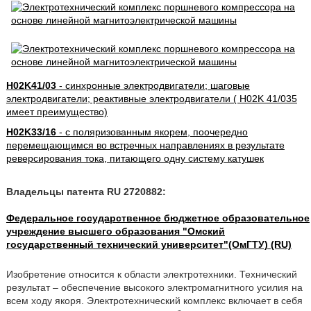
H02K41/03
- синхронные электродвигатели; шаговые
электродвигатели; реактивные электродвигатели ( H02K 41/035
имеет преимущество)
H02K33/16
- с поляризованным якорем, поочередно
перемещающимся во встречных направлениях в результате
реверсирования тока, питающего одну систему катушек
Владельцы патента RU 2720882:
Федеральное государственное бюджетное образовательное
учреждение высшего образования "Омский
государственный технический университет"(ОмГТУ) (RU)
Изобретение относится к области электротехники. Технический
результат – обеспечение высокого электромагнитного усилия на
всем ходу якоря. Электротехнический комплекс включает в себя