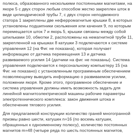
полюса, образованного несколькими постоянными магнитами, на
якоре 5 с двух сторон любым способом жестко закреплен шток в
виде цилиндрической трубы 7, с двух сторон неподвижного
статора 1 закреплены две неферромагнитые крышки 8, в которых
установлены подшипники скольжения или качения 9, по которым
перемещается шток 7 и якорь 5, крышки связаны между собой
шпильками 10, обмотки 2, расположены на немагнитной трубе 11,
закрепленной на крышках 8 катушки 3 подключаются к системе
управления 12 (на Фиг. не показана), которая получает
информацию от датчика перемещения 13 и датчика
развиваемого усилия 14 (датчики на фиг. не показаны). Система
управления подключается к персональному компьютеру 15 (на
Фиг. не показано) с установленным программным обеспечением
позволяющему выводить информацию о развиваемом усилии,
положении якоря. Кроме этого, программное обеспечение и
система управления должны иметь возможность задать для
линейной магнитоэлектрической машины рабочие параметры
электротехнического комплекса: закон движения штока и
обеспечение тягового усилия.
Для предлагаемой конструкции количество граней многогранной
призмы равно шести, катушек n=16 (по восемь катушек,
обращенных к одноименному полюсу), количество постоянных
магнитов m=48 (четыре ряда по шесть постоянных магнитов,