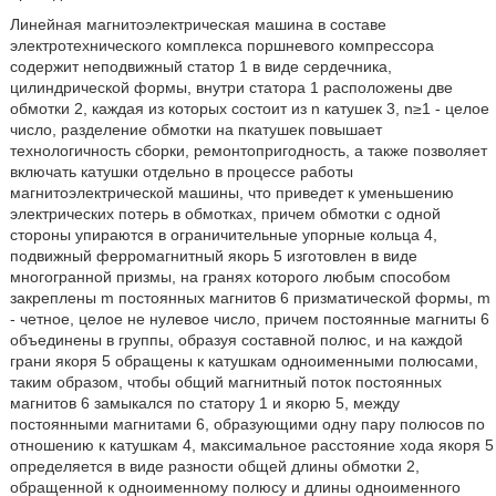
Линейная магнитоэлектрическая машина в составе
электротехнического комплекса поршневого компрессора
содержит неподвижный статор 1 в виде сердечника,
цилиндрической формы, внутри статора 1 расположены две
обмотки 2, каждая из которых состоит из n катушек 3, n≥1 - целое
число, разделение обмотки на пкатушек повышает
технологичность сборки, ремонтопригодность, а также позволяет
включать катушки отдельно в процессе работы
магнитоэлектрической машины, что приведет к уменьшению
электрических потерь в обмотках, причем обмотки с одной
стороны упираются в ограничительные упорные кольца 4,
подвижный ферромагнитный якорь 5 изготовлен в виде
многогранной призмы, на гранях которого любым способом
закреплены m постоянных магнитов 6 призматической формы, m
- четное, целое не нулевое число, причем постоянные магниты 6
объединены в группы, образуя составной полюс, и на каждой
грани якоря 5 обращены к катушкам одноименными полюсами,
таким образом, чтобы общий магнитный поток постоянных
магнитов 6 замыкался по статору 1 и якорю 5, между
постоянными магнитами 6, образующими одну пару полюсов по
отношению к катушкам 4, максимальное расстояние хода якоря 5
определяется в виде разности общей длины обмотки 2,
обращенной к одноименному полюсу и длины одноименного