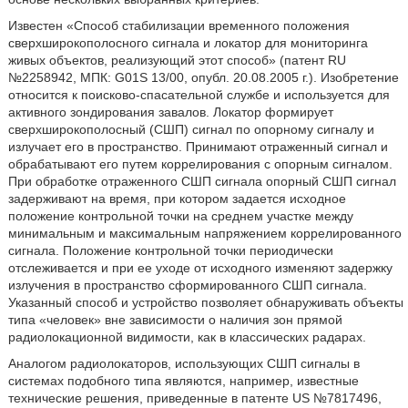
Известен «Способ стабилизации временного положения
сверхширокополосного сигнала и локатор для мониторинга
живых объектов, реализующий этот способ» (патент RU
№2258942, МПК: G01S 13/00, опубл. 20.08.2005 г.). Изобретение
относится к поисково-спасательной службе и используется для
активного зондирования завалов. Локатор формирует
сверхширокополосный (СШП) сигнал по опорному сигналу и
излучает его в пространство. Принимают отраженный сигнал и
обрабатывают его путем коррелирования с опорным сигналом.
При обработке отраженного СШП сигнала опорный СШП сигнал
задерживают на время, при котором задается исходное
положение контрольной точки на среднем участке между
минимальным и максимальным напряжением коррелированного
сигнала. Положение контрольной точки периодически
отслеживается и при ее уходе от исходного изменяют задержку
излучения в пространство сформированного СШП сигнала.
Указанный способ и устройство позволяет обнаруживать объекты
типа «человек» вне зависимости о наличия зон прямой
радиолокационной видимости, как в классических радарах.
Аналогом радиолокаторов, использующих СШП сигналы в
системах подобного типа являются, например, известные
технические решения, приведенные в патенте US №7817496,