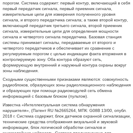
порогом. Система содержит: первый контур, включающий в себя
первый передатчик сигнала, первый приемник сигнала,
измерительные цепи для измерения полученного уровня
сигнала, и второго передатчика сигнала; а также второй контур,
включающий передатчик третьего сигнала, второй приемник
сигнала, измерительные цепи для определения мощности
сигнала и четвертого сигнала передатчика. Базовая станция
системы принимает сигналы, передаваемые от второго и
четвертого передатчиков и обеспечивает их сравнение с
регулируемым порогом с целью индикации факта вторжения в
контролируемую зону. Оба контура образуют сеть,
формирующую внутренний и наружный контура охраны вокруг
зоны наблюдения.
Сходными существенными признаками являются: совокупность
радиоблоков, образующих зоны радиолокационного наблюдения
и образующих при помощи радиомодулей сеть обмена
информацией с базовым блоком (пультом).
Известна «Интеллектуальная система обнаружения
нарушителя», (Патент RU №2665264, МПК: G08B 13/00, опубл.
2018 г. Система содержит, блок датчиков охранной сигнализации,
технические средства отображения визуальной и звуковой
информации, блок логической обработки сигналов и