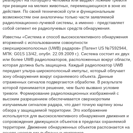
реагируют на ползущего человека или выдают ложные тревоги
при реакции на мелких животных, перемещающихся в зоне их
действия. По своей технической сути и функциональным
возможностям они аналогичны только части заявляемой
радиолокационно-лучевой системы, а именно - представляет
собой сегмент ее радиолучевых средств обнаружения.
Известны «Система и способ высокоселективного обнаружения
вторжений с использованием совокупности
сверхширокополосных (UWB) радаров» (Патент US №7592944,
МПК: G01S 13/42, опубл. 22.09.2009 г.). Система состоит их двух
или более UWB радиолокаторов, расположенных вокруг области,
которая должна быть защищена. Каждый радиолокатор UWB
передает ультра-широкополосный импульс, который облучает
зону обнаружения вокруг охраняемого объекта. Данные
отраженных сигналов подвергаются обработке. В результате
которой принимается решение, чем было вызвано условие
тревоги. Формирование радиолокационных изображений с
высоким разрешением обеспечивается сверхкоротким
излучаемым сигналом радара, что дает точную картину зоны
обзора у защищаемой территории. Это изображение
используется для высокоселективного обнаружения движения и
сопровождения движущихся объектов в пределах охраняемой
территории. Движение обнаруженных объектов распознается на
основе нескольких выбранных критериев.