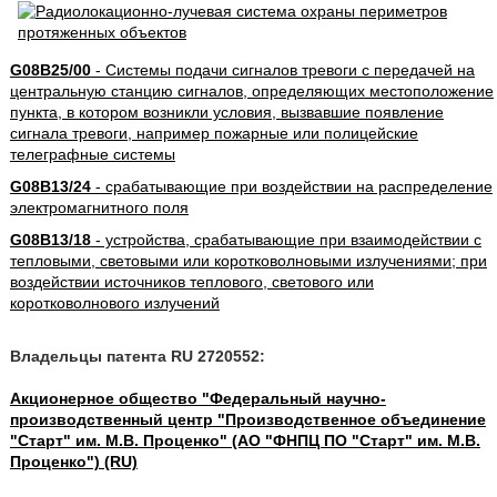
G08B25/00
- Системы подачи сигналов тревоги с передачей на
центральную станцию сигналов, определяющих местоположение
пункта, в котором возникли условия, вызвавшие появление
сигнала тревоги, например пожарные или полицейские
телеграфные системы
G08B13/24
- срабатывающие при воздействии на распределение
электромагнитного поля
G08B13/18
- устройства, срабатывающие при взаимодействии с
тепловыми, световыми или коротковолновыми излучениями; при
воздействии источников теплового, светового или
коротковолнового излучений
Владельцы патента RU 2720552:
Акционерное общество "Федеральный научно-
производственный центр "Производственное объединение
"Старт" им. М.В. Проценко" (АО "ФНПЦ ПО "Старт" им. М.В.
Проценко") (RU)