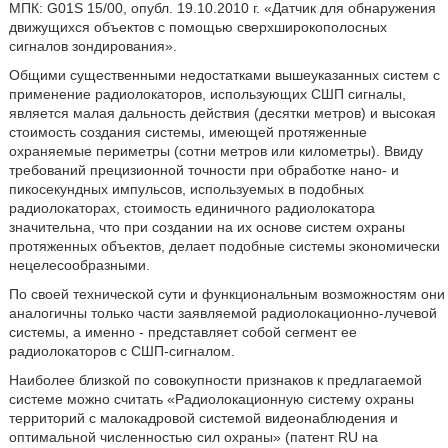
МПК: G01S 15/00, опубл. 19.10.2010 г. «Датчик для обнаружения
движущихся объектов с помощью сверхширокополосных
сигналов зондирования».
Общими существенными недостатками вышеуказанных систем с
применение радиолокаторов, использующих СШП сигналы,
является малая дальность действия (десятки метров) и высокая
стоимость создания системы, имеющей протяженные
охраняемые периметры (сотни метров или километры). Ввиду
требований прецизионной точности при обработке нано- и
пикосекундных импульсов, используемых в подобных
радиолокаторах, стоимость единичного радиолокатора
значительна, что при создании на их основе систем охраны
протяженных объектов, делает подобные системы экономически
нецелесообразными.
По своей технической сути и функциональным возможностям они
аналогичны только части заявляемой радиолокационно-лучевой
системы, а именно - представляет собой сегмент ее
радиолокаторов с СШП-сигналом.
Наиболее близкой по совокупности признаков к предлагаемой
системе можно считать «Радиолокационную систему охраны
территорий с малокадровой системой видеонаблюдения и
оптимальной численностью сил охраны» (патент RU на