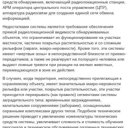
средств обнаружения, включающий радиолокационные станции,
АРМ оператора центрального поста управления (ЦПУ),
аппаратура радиосвязи для создания единой сети обмена
информацией.
Недостатками системы является требование обеспечения
прямой радиолокационной видимости обнаруживаемых
объектов, что ограничивает их функционирование на участках
местности, частично покрытых растительностью и со сложным
рельефом (овраги, макро-неровности). Кроме того, эти системы
имеют «мертвые зоны» в непосредственной близости от приемо-
передатчиков, а также не реагируют на ползущего человека или
выдают ложные тревоги при реакции на мелких животных,
перемещающихся в зоне их действия.
В случаях, когда территория, непосредственно прилегающая к
охраняемому объекту, имеет значительные макро-неровности
рельефа или участки, покрытые растительностью, эти участки
приходится перекрывать (как правило) сегментами системы
заградительного типа: временными заграждениями,
капитальными сооружениями (заборами), оснащенными
охранными комплексами других типов. Подобное техническое
решение приводит к увеличению номенклатуры технических
средств системы, увеличивает сложность и стоимость обучения
персонала и техническое обслуживание различных технических