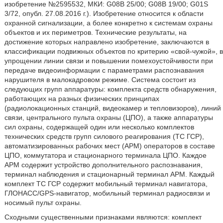
изобретение №2595532, МКИ: G08B 25/00; G08B 19/00; G01S
3/72, опубл. 27.08.2016 г.). Изобретение относится к области
охранной сигнализации, а более конкретно к системам охраны
объектов и их периметров. Технические результаты, на
достижение которых направлено изобретение, заключаются в
классификации подвижных объектов по критерию «свой-чужой», в
упрощении линии связи и повышении помехоустойчивости при
передаче видеоинформации с параметрами распознавания
нарушителя в малокадровом режиме. Система состоит из
следующих групп аппаратуры: комплекта средств обнаружения,
работающих на разных физических принципах
(радиолокационных станций, видеокамер и тепловизоров), линий
связи, центрального пульта охраны (ЦПО), а также аппаратуры
сил охраны, содержащей один или несколько комплектов
технических средств групп силового реагирования (ТС ГСР),
автоматизированных рабочих мест (АРМ) операторов в составе
ЦПО, коммутатора и стационарного терминала ЦПО. Каждое
АРМ содержит устройство дополнительного распознавания,
терминал наблюдения и стационарный терминал АРМ. Каждый
комплект ТС ГСР содержит мобильный терминал навигатора,
ГЛОНАСС/GPS-навигатор, мобильный терминал радиосвязи и
носимый пульт охраны.
Сходными существенными признаками являются: комплект