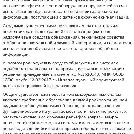
многослойную нейросеть. Система предназначена для
повышения эффективности обнаружения нарушителей за счет
использования обучаемого сетевого алгоритма обработки
информации, поступающей с датчиков охранной сигнализации.
Сходными существенными признаками являются: наличие
нескольких датчиков охранной сигнализации (включая
радиолучевые средства обнаружения), технические средства
отображения визуальной и звуковой информации, и возможность
использования обучаемых сетевых алгоритмов обработки
информации.
Аналогом радиолучевых средств обнаружения в системах
подобного типа являются, например, известные технические
решения, приведенные в патенте RU №2610549, МПК: G08B
13/00, опубл. 13.02.2017 г. «Интеллектуальный радиолучевой
датчик для тревожной сигнализации».
Общим существенным недостатком вышеуказанных систем
является требование обеспечения прямой радиолокационной
видимости обнаруживаемых объектов, что ограничивает их
функционирование на участках местности, частично покрытых
растительностью и со сложным рельефом (овраги, макро-
неровности). Кроме того, эти системы имеют «мертвые зоны» в
непосредственной близости от приемо-передатчиков, а также не