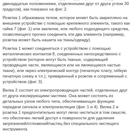
двенадцатью положениями, отделенными друг от друга углом 30
градусов), как показано на фиг. 2.
Розетка 1 образована телом, которое может быть закреплено на
внешнем устройстве с помощью крепежного элемента, такого как
гайка 7 (фиг. 1) или заклепки, или любого подходящего средства,
позволяющего прочно соединить эти два элемента (например,
розетка может быть нашита на ткань/одежду).
Розетка 1 может соединяться с устройством с помощью
металлических контактов 8, соединенных непосредственно с
устройством (которое могут быть тканью, содержащей
проводящие части, являющиеся или не являющиеся частью
ткани), или через электрический контур (печатную плату, гибкую
печатную схему и т.п.), приваренный к розетке и сопряженный с
устройством (фиг. 3).
Вилка 2 состоит из электропроводящих частей, отделенных друг
от друга изолирующими частями. Она может состоять из
детальных узлов любого типа, обеспечивающих функцию
передачи сигнала и электроизоляции (фиг. 1 и 4). Вилка 2 и
розетка 1 предпочтительно могут легко чиститься в том смысле,
что обеспечен легкий доступ к поверхности для удаления
загрязнений/отложений/частиц без специального чистящего
инструмента.