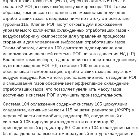
отработавших газов РОГ (EGR), через охладитель 50 РОГ и
клапан 52 РОГ, к воздухозаборнику компрессора 114. Таким
образом, компрессор выполнен с возможностью получения
отработавших газов, отводимых ниже по потоку относительно
турбины 116. Клапан РОГ могут открыть для прохождения
управляемого количества охлажденных отработавших газов к
воздухозаборнику компрессора для управления процессом
сгорания и для управления выбросами отработавших газов.
Таким образом, система 100 двигателя адаптирована для
использования внешней системы РОГ низкого давления НД (LP).
Вращение компрессора, в дополнение к относительно длинному
пути прохождения РОГ НД в системе 100 двигателя,
обеспечивает гомогенизацию отработавших газов во впускном
воздухе наддува. Кроме того, расположение мест отведения РОГ
и смешивания газов обеспечивает эффективное охлаждение
отработавших газов, что позволяет увеличить массу газов,
доступных в системе РОГ и улучшить производительность.
Система 104 охлаждения содержит систему 105 циркуляции
хладагента, активные жалюзи 115 решетки радиатора (АЖРР) в
передней части автомобиля, радиатор 80, соединенный с
системой 105 циркуляции хладагента и вентилятор 92,
присоединенный к радиатору 80. Система 104 охлаждения может
быть разделена на высокотемпературный контур охлаждения и