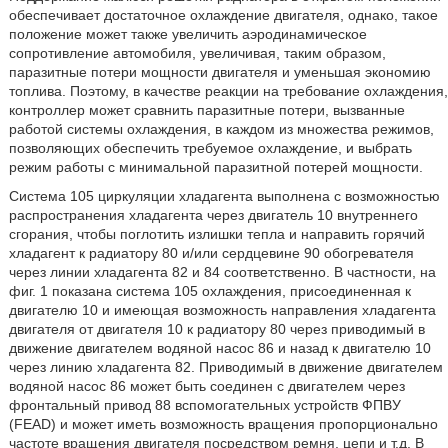
обеспечивает достаточное охлаждение двигателя, однако, такое
положение может также увеличить аэродинамическое
сопротивление автомобиля, увеличивая, таким образом,
паразитные потери мощности двигателя и уменьшая экономию
топлива. Поэтому, в качестве реакции на требование охлаждения,
контроллер может сравнить паразитные потери, вызванные
работой системы охлаждения, в каждом из множества режимов,
позволяющих обеспечить требуемое охлаждение, и выбрать
режим работы с минимальной паразитной потерей мощности.
Система 105 циркуляции хладагента выполнена с возможностью
распространения хладагента через двигатель 10 внутреннего
сгорания, чтобы поглотить излишки тепла и направить горячий
хладагент к радиатору 80 и/или сердцевине 90 обогревателя
через линии хладагента 82 и 84 соответственно. В частности, на
фиг. 1 показана система 105 охлаждения, присоединенная к
двигателю 10 и имеющая возможность направления хладагента
двигателя от двигателя 10 к радиатору 80 через приводимый в
движение двигателем водяной насос 86 и назад к двигателю 10
через линию хладагента 82. Приводимый в движение двигателем
водяной насос 86 может быть соединен с двигателем через
фронтальный привод 88 вспомогательных устройств ФПВУ
(FEAD) и может иметь возможность вращения пропорционально
частоте вращения двигателя посредством ремня, цепи и т.д. В