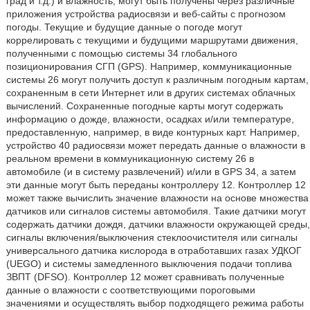
град и т.д.) и влажность, могут быть получены через различные
приложения устройства радиосвязи и веб-сайты с прогнозом
погоды. Текущие и будущие данные о погоде могут
коррелировать с текущими и будущими маршрутами движения,
полученными с помощью системы 34 глобального
позиционирования СГП (GPS). Например, коммуникационные
системы 26 могут получить доступ к различным погодным картам,
сохраненным в сети Интернет или в других системах облачных
вычислений. Сохраненные погодные карты могут содержать
информацию о дожде, влажности, осадках и/или температуре,
предоставленную, например, в виде контурных карт. Например,
устройство 40 радиосвязи может передать данные о влажности в
реальном времени в коммуникационную систему 26 в
автомобиле (и в систему развлечений) и/или в GPS 34, а затем
эти данные могут быть переданы контроллеру 12. Контроллер 12
может также вычислить значение влажности на основе множества
датчиков или сигналов системы автомобиля. Такие датчики могут
содержать датчики дождя, датчики влажности окружающей среды,
сигналы включения/выключения стеклоочистителя или сигналы
универсального датчика кислорода в отработавших газах УДКОГ
(UEGO) и системы замедленного выключения подачи топлива
ЗВПТ (DFSO). Контроллер 12 может сравнивать полученные
данные о влажности с соответствующими пороговыми
значениями и осуществлять выбор подходящего режима работы