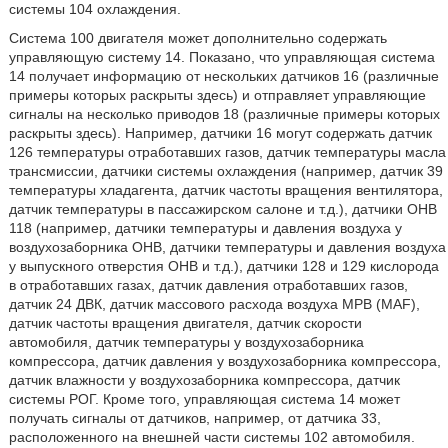
системы 104 охлаждения.
Система 100 двигателя может дополнительно содержать
управляющую систему 14. Показано, что управляющая система
14 получает информацию от нескольких датчиков 16 (различные
примеры которых раскрыты здесь) и отправляет управляющие
сигналы на несколько приводов 18 (различные примеры которых
раскрыты здесь). Например, датчики 16 могут содержать датчик
126 температуры отработавших газов, датчик температуры масла
трансмиссии, датчики системы охлаждения (например, датчик 39
температуры хладагента, датчик частоты вращения вентилятора,
датчик температуры в пассажирском салоне и т.д.), датчики ОНВ
118 (например, датчики температуры и давления воздуха у
воздухозаборника ОНВ, датчики температуры и давления воздуха
у выпускного отверстия ОНВ и т.д.), датчики 128 и 129 кислорода
в отработавших газах, датчик давления отработавших газов,
датчик 24 ДВК, датчик массового расхода воздуха МРВ (MAF),
датчик частоты вращения двигателя, датчик скорости
автомобиля, датчик температуры у воздухозаборника
компрессора, датчик давления у воздухозаборника компрессора,
датчик влажности у воздухозаборника компрессора, датчик
системы РОГ. Кроме того, управляющая система 14 может
получать сигналы от датчиков, например, от датчика 33,
расположенного на внешней части системы 102 автомобиля.