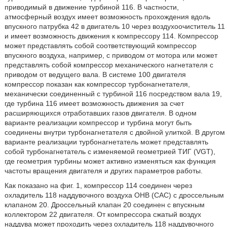
приводимый в движение турбиной 116. В частности,
атмосферный воздух имеет возможность прохождения вдоль
впускного патрубка 42 в двигатель 10 через воздухоочиститель 11
и имеет возможность движения к компрессору 114. Компрессор
может представлять собой соответствующий компрессор
впускного воздуха, например, с приводом от мотора или может
представлять собой компрессор механического нагнетателя с
приводом от ведущего вала. В системе 100 двигателя
компрессор показан как компрессор турбонагнетателя,
механически соединенный с турбиной 116 посредством вала 19,
где турбина 116 имеет возможность движения за счет
расширяющихся отработавших газов двигателя. В одном
варианте реализации компрессор и турбина могут быть
соединены внутри турбонагнетателя с двойной улиткой. В другом
варианте реализации турбонагнетатель может представлять
собой турбонагнетатель с изменяемой геометрией ТИГ (VGT),
где геометрия турбины может активно изменяться как функция
частоты вращения двигателя и других параметров работы.
Как показано на фиг. 1, компрессор 114 соединен через
охладитель 118 наддувочного воздуха ОНВ (САС) с дроссельным
клапаном 20. Дроссельный клапан 20 соединен с впускным
коллектором 22 двигателя. От компрессора сжатый воздух
наддува может проходить через охладитель 118 наддувочного