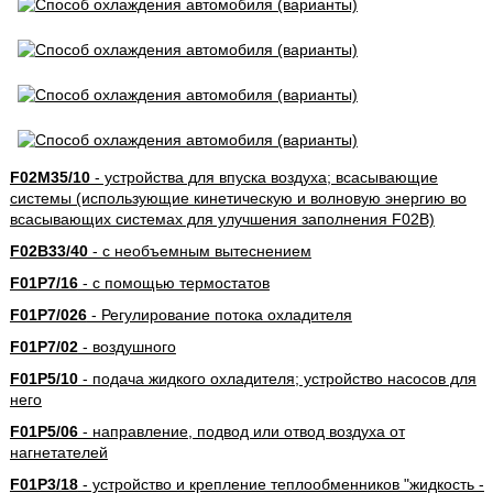
F02M35/10
- устройства для впуска воздуха; всасывающие
системы (использующие кинетическую и волновую энергию во
всасывающих системах для улучшения заполнения F02B)
F02B33/40
- с необъемным вытеснением
F01P7/16
- с помощью термостатов
F01P7/026
- Регулирование потока охладителя
F01P7/02
- воздушного
F01P5/10
- подача жидкого охладителя; устройство насосов для
него
F01P5/06
- направление, подвод или отвод воздуха от
нагнетателей
F01P3/18
- устройство и крепление теплообменников "жидкость -