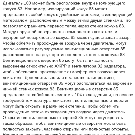
Двигатель 100 может быть расположен внутри изолирующего
кожуха 83. Например, изолирующий кожух 83 может
представлять собой кожух с двойными стенками, с изолирующий
материалом, расположенным между этими двумя стенками, что
позволяет ограничить перенос тепла через стенки кожуха 83.
Между наружной поверхностью компонентов двигателя и
внутренней поверхностью кожуха 83 может существовать зазор.
Чтобы облегчить прохождение воздуха через двигатель, могут
использоваться регулируемые вентиляционные отверстия 85,
расположенные на двух противоположных стенках кожуха 83.
Вентиляционные отверстия 85 могут быть, в частности,
выровнены относительно АЖРР и вентилятора 92 радиатора,
чтобы обеспечить прохождение атмосферного воздуха через
двигатель. Дополнительно или в качестве альтернативы,
вентиляционные отверстия 85 могут располагаться на верхней и
нижней стенках кожуха 83. Вентиляционные отверстия 85
представляют собой часть системы 104 охлаждения и, на основе
требуемой температуры двигателя, вентиляционные отверстия
могут быть открыты в различной степени, чтобы облегчить
прохождение потока охлаждающего воздуха через двигатель.
Открытие вентиляционных отверстий 85 могут регулировать
таким образом, чтобы вентиляционные отверстия могли быть
полностью закрыты, частично открыты или полностью открыты.
Например, во время условий холодного запуска двигателя, когда