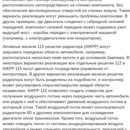
расположенного непосредственно на стенках компонента, без
обеспечения вентиляционных отверстий на стенках кожуха. Такие
варианты реализации могут уменьшить проблемы компоновки. В
других примерах, где двигатель соединен с гибридной силовой
передачей, компонент силовой передачи может содержать узел
ведущий мост - коробка передач с электрической машиной
(например, с электродвигателем или генератором).
Активные жалюзи 115 решетки радиатора (АЖРР) могут
закрывать переднюю область автомобиля, например,
располагаться несколько ниже капота и до основания бампера. В
некоторых вариантах реализации все отдельные решетки 112 в
АЖРР 115 могут двигаться посредством управления от
контроллера. В других вариантах реализации жалюзи решетки
радиатора могут быть разделены на подобласти, и контроллер
может регулировать открытие/закрытие каждой области
независимо. АЖРР 115 позволяют создать отверстие для
получения воздушного потока через переднюю часть автомобиля
или рядом с ней и обеспечивают движение воздушного потока в
моторный отсек. Такой воздушный поток может использоваться
радиатором 80 и другими компонентами для охлаждения
двигателя и/или трансмиссии. Кроме того, воздушный поток
может отводить тепло от системы кондиционирования воздуха
автомобиля и может улучшить производительность двигателей с