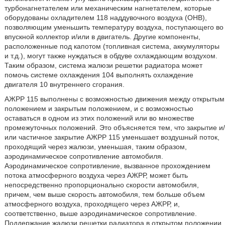
турбонагнетателем или механическим нагнетателем, которые
оборудованы охладителем 118 наддувочного воздуха (ОНВ),
позволяющим уменьшить температуру воздуха, поступающего во
впускной коллектор и/или в двигатель. Другие компоненты,
расположенные под капотом (топливная система, аккумуляторы
и т.д.), могут также нуждаться в обдуве охлаждающим воздухом.
Таким образом, система жалюзи решетки радиатора может
помочь системе охлаждения 104 выполнять охлаждение
двигателя 10 внутреннего сгорания.
АЖРР 115 выполнены с возможностью движения между открытым
положением и закрытым положением, и с возможностью
оставаться в одном из этих положений или во множестве
промежуточных положений. Это объясняется тем, что закрытие и/
или частичное закрытие АЖРР 115 уменьшает воздушный поток,
проходящий через жалюзи, уменьшая, таким образом,
аэродинамическое сопротивление автомобиля.
Аэродинамическое сопротивление, вызванное прохождением
потока атмосферного воздуха через АЖРР, может быть
непосредственно пропорционально скорости автомобиля,
причем, чем выше скорость автомобиля, тем больше объем
атмосферного воздуха, проходящего через АЖРР, и,
соответственно, выше аэродинамическое сопротивление.
Поддержание жалюзи решетки радиатора в открытом положении