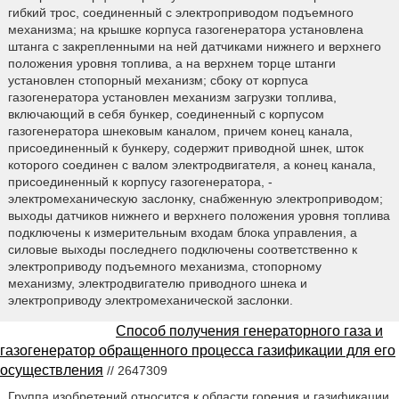
гибкий трос, соединенный с электроприводом подъемного
механизма; на крышке корпуса газогенератора установлена
штанга с закрепленными на ней датчиками нижнего и верхнего
положения уровня топлива, а на верхнем торце штанги
установлен стопорный механизм; сбоку от корпуса
газогенератора установлен механизм загрузки топлива,
включающий в себя бункер, соединенный с корпусом
газогенератора шнековым каналом, причем конец канала,
присоединенный к бункеру, содержит приводной шнек, шток
которого соединен с валом электродвигателя, а конец канала,
присоединенный к корпусу газогенератора, -
электромеханическую заслонку, снабженную электроприводом;
выходы датчиков нижнего и верхнего положения уровня топлива
подключены к измерительным входам блока управления, а
силовые выходы последнего подключены соответственно к
электроприводу подъемного механизма, стопорному
механизму, электродвигателю приводного шнека и
электроприводу электромеханической заслонки.
Способ получения генераторного газа и
газогенератор обращенного процесса газификации для его
осуществления
// 2647309
Группа изобретений относится к области горения и газификации