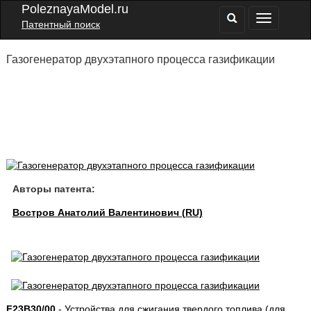
PoleznayaModel.ru
Патентный поиск
Газогенератор двухэтапного процесса газификации
Авторы патента:
Востров Анатолий Валентинович (RU)
F23B30/00
- Устройства для сжигания твердого топлива (для