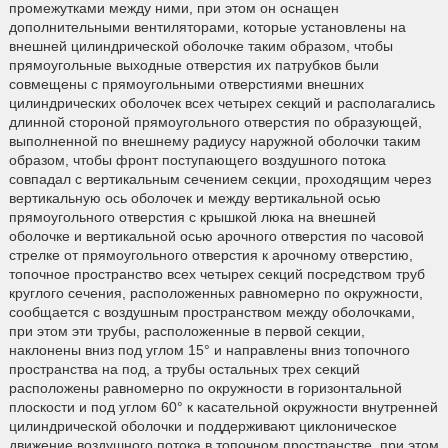
промежутками между ними, при этом он оснащен
дополнительными вентиляторами, которые установлены на
внешней цилиндрической оболочке таким образом, чтобы
прямоугольные выходные отверстия их патрубков были
совмещены с прямоугольными отверстиями внешних
цилиндрических оболочек всех четырех секций и располагались
длинной стороной прямоугольного отверстия по образующей,
выполненной по внешнему радиусу наружной оболочки таким
образом, чтобы фронт поступающего воздушного потока
совпадал с вертикальным сечением секции, проходящим через
вертикальную ось оболочек и между вертикальной осью
прямоугольного отверстия с крышкой люка на внешней
оболочке и вертикальной осью арочного отверстия по часовой
стрелке от прямоугольного отверстия к арочному отверстию,
топочное пространство всех четырех секций посредством труб
круглого сечения, расположенных равномерно по окружности,
сообщается с воздушным пространством между оболочками,
при этом эти трубы, расположенные в первой секции,
наклонены вниз под углом 15° и направлены вниз топочного
пространства на под, а трубы остальных трех секций
расположены равномерно по окружности в горизонтальной
плоскости и под углом 60° к касательной окружности внутренней
цилиндрической оболочки и поддерживают циклоническое
движение воздушного потока в топочном пространстве, при этом