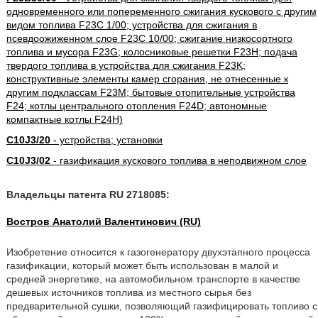
одновременного или попеременного сжигания кускового с другим
видом топлива F23C 1/00; устройства для сжигания в
псевдоожиженном слое F23C 10/00; сжигание низкосортного
топлива и мусора F23G; колосниковые решетки F23H; подача
твердого топлива в устройства для сжигания F23K;
конструктивные элементы камер сгорания, не отнесенные к
другим подклассам F23M; бытовые отопительные устройства
F24; котлы центрального отопления F24D; автономные
компактные котлы F24H)
C10J3/20
- устройства; установки
C10J3/02
- газификация кускового топлива в неподвижном слое
Владельцы патента RU 2718085:
Востров Анатолий Валентинович (RU)
Изобретение относится к газогенератору двухэтапного процесса
газификации, который может быть использован в малой и
средней энергетике, на автомобильном транспорте в качестве
дешевых источников топлива из местного сырья без
предварительной сушки, позволяющий газифицировать топливо с