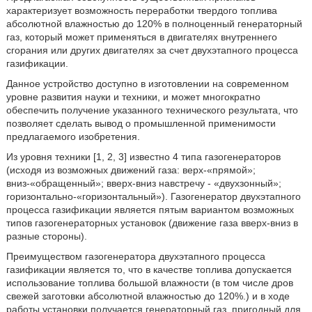
характеризует возможность переработки твердого топлива
абсолютной влажностью до 120% в полноценный генераторный
газ, который может применяться в двигателях внутреннего
сгорания или других двигателях за счет двухэтапного процесса
газификации.
Данное устройство доступно в изготовлении на современном
уровне развития науки и техники, и может многократно
обеспечить получение указанного технического результата, что
позволяет сделать вывод о промышленной применимости
предлагаемого изобретения.
Из уровня техники [1, 2, 3] известно 4 типа газогенераторов
(исходя из возможных движений газа: верх-«прямой»;
вниз-«обращенный»; вверх-вниз навстречу - «двухзонный»;
горизонтально-«горизонтальный»). Газогенератор двухэтапного
процесса газификации является пятым вариантом возможных
типов газогенераторных установок (движение газа вверх-вниз в
разные стороны).
Преимуществом газогенератора двухэтапного процесса
газификации является то, что в качестве топлива допускается
использование топлива большой влажности (в том числе дров
свежей заготовки абсолютной влажностью до 120%.) и в ходе
работы установки получается генераторный газ, пригодный для