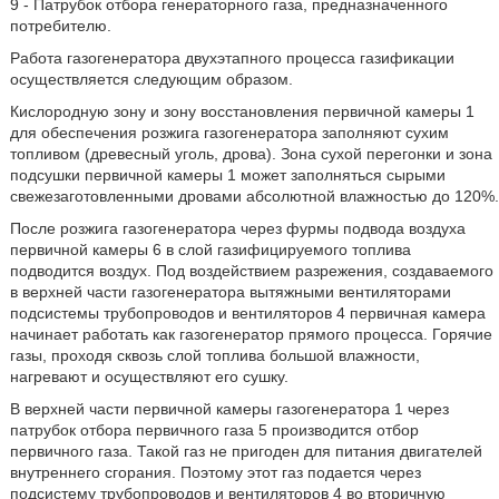
9 - Патрубок отбора генераторного газа, предназначенного
потребителю.
Работа газогенератора двухэтапного процесса газификации
осуществляется следующим образом.
Кислородную зону и зону восстановления первичной камеры 1
для обеспечения розжига газогенератора заполняют сухим
топливом (древесный уголь, дрова). Зона сухой перегонки и зона
подсушки первичной камеры 1 может заполняться сырыми
свежезаготовленными дровами абсолютной влажностью до 120%.
После розжига газогенератора через фурмы подвода воздуха
первичной камеры 6 в слой газифицируемого топлива
подводится воздух. Под воздействием разрежения, создаваемого
в верхней части газогенератора вытяжными вентиляторами
подсистемы трубопроводов и вентиляторов 4 первичная камера
начинает работать как газогенератор прямого процесса. Горячие
газы, проходя сквозь слой топлива большой влажности,
нагревают и осуществляют его сушку.
В верхней части первичной камеры газогенератора 1 через
патрубок отбора первичного газа 5 производится отбор
первичного газа. Такой газ не пригоден для питания двигателей
внутреннего сгорания. Поэтому этот газ подается через
подсистему трубопроводов и вентиляторов 4 во вторичную