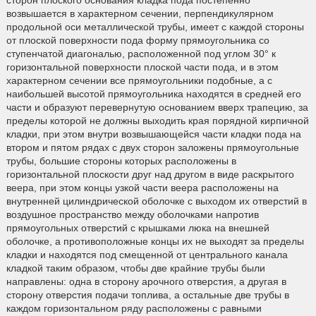
сторон плоского основания кладка пода постепенно
возвышается в характерном сечении, перпендикулярном
продольной оси металлической трубы, имеет с каждой стороны
от плоской поверхности пода форму прямоугольника со
ступенчатой диагональю, расположенной под углом 30° к
горизонтальной поверхности плоской части пода, и в этом
характерном сечении все прямоугольники подобные, а с
наибольшей высотой прямоугольника находятся в средней его
части и образуют перевернутую основанием вверх трапецию, за
пределы которой не должны выходить края порядной кирпичной
кладки, при этом внутри возвышающейся части кладки пода на
втором и пятом рядах с двух сторон заложены прямоугольные
трубы, большие стороны которых расположены в
горизонтальной плоскости друг над другом в виде раскрытого
веера, при этом концы узкой части веера расположены на
внутренней цилиндрической оболочке с выходом их отверстий в
воздушное пространство между оболочками напротив
прямоугольных отверстий с крышками люка на внешней
оболочке, а противоположные концы их не выходят за пределы
кладки и находятся под смещенной от центрального канала
кладкой таким образом, чтобы две крайние трубы были
направлены: одна в сторону арочного отверстия, а другая в
сторону отверстия подачи топлива, а остальные две трубы в
каждом горизонтальном ряду расположены с равными