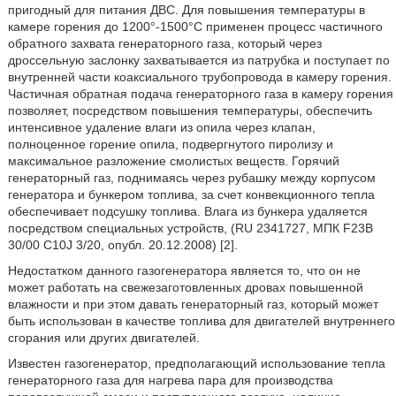
пригодный для питания ДВС. Для повышения температуры в
камере горения до 1200°-1500°С применен процесс частичного
обратного захвата генераторного газа, который через
дроссельную заслонку захватывается из патрубка и поступает по
внутренней части коаксиального трубопровода в камеру горения.
Частичная обратная подача генераторного газа в камеру горения
позволяет, посредством повышения температуры, обеспечить
интенсивное удаление влаги из опила через клапан,
полноценное горение опила, подвергнутого пиролизу и
максимальное разложение смолистых веществ. Горячий
генераторный газ, поднимаясь через рубашку между корпусом
генератора и бункером топлива, за счет конвекционного тепла
обеспечивает подсушку топлива. Влага из бункера удаляется
посредством специальных устройств, (RU 2341727, МПК F23B
30/00 C10J 3/20, опубл. 20.12.2008) [2].
Недостатком данного газогенератора является то, что он не
может работать на свежезаготовленных дровах повышенной
влажности и при этом давать генераторный газ, который может
быть использован в качестве топлива для двигателей внутреннего
сгорания или других двигателей.
Известен газогенератор, предполагающий использование тепла
генераторного газа для нагрева пара для производства