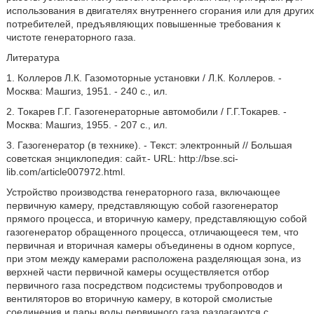
использования в двигателях внутреннего сгорания или для других
потребителей, предъявляющих повышенные требования к
чистоте генераторного газа.
Литература
1. Коллеров Л.К. Газомоторные установки / Л.К. Коллеров. -
Москва: Машгиз, 1951. - 240 с., ил.
2. Токарев Г.Г. Газогенераторные автомобили / Г.Г.Токарев. -
Москва: Машгиз, 1955. - 207 с., ил.
3. Газогенератор (в технике). - Текст: электронный // Большая
советская энциклопедия: сайт.- URL: http://bse.sci-
lib.com/article007972.html.
Устройство производства генераторного газа, включающее
первичную камеру, представляющую собой газогенератор
прямого процесса, и вторичную камеру, представляющую собой
газогенератор обращенного процесса, отличающееся тем, что
первичная и вторичная камеры объединены в одном корпусе,
при этом между камерами расположена разделяющая зона, из
верхней части первичной камеры осуществляется отбор
первичного газа посредством подсистемы трубопроводов и
вентиляторов во вторичную камеру, в которой смолистые
соединения и пары воды первичного газа разлагаются с