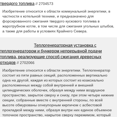
твердого топлива
// 2704573
Изобретение относится к области коммунальной энергетики, в
частности к котельной технике, и предназначено для
форсированного сжигания твердого кускового топлива в
жаротрубном котле, в том числе для сжигания угольных штыбов,
а также для работы в условиях Крайнего Севера.
Теплогенераторная установка с
теплогенератором и бункером непрерывной подачи
топлива, реализующие способ сжигания древесных
отходов
// 2702066
Изобретение относится к области энергетики. Теплогенератор
состоит из пяти равных секций, расположенных вертикально
одна на другой, каждая из которых состоит из коаксиально
расположенных между собой внутренней и внешней
цилиндрических оболочек, образуя между ними воздушное
пространство, закрытое сверху и снизу, при этом четыре нижние
секции, собранные вместе с внутренней стороны, по всей
высоте обмурованы огнеупорным кирпичом с асбестовой
прокладкой между ними, образуя внутри них единое объемное
топочное пространство, накрытое сверху пережимом, который