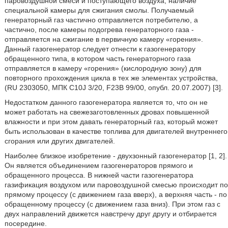
паровоздушной смеси и поступающего воздуха, наличие
специальной камеры для сжигания смолы. Получаемый
генераторный газ частично отправляется потребителю, а
частично, после камеры подогрева генераторного газа -
отправляется на сжигание в первичную камеру «горения».
Данный газогенератор следует отнести к газогенератору
обращенного типа, в котором часть генераторного газа
отправляется в камеру «горения» (кислородную зону) для
повторного прохождения цикла в тех же элементах устройства,
(RU 2303050, МПК C10J 3/20, F23B 99/00, опубл. 20.07.2007) [3].
Недостатком данного газогенератора является то, что он не
может работать на свежезаготовленных дровах повышенной
влажности и при этом давать генераторный газ, который может
быть использован в качестве топлива для двигателей внутреннего
сгорания или других двигателей.
Наиболее близкое изобретение - двухзонный газогенератор [1, 2].
Он является объединением газогенераторов прямого и
обращенного процесса. В нижней части газогенератора
газификация воздухом или паровоздушной смесью происходит по
прямому процессу (с движением газа вверх), а верхняя часть - по
обращенному процессу (с движением газа вниз). При этом газ с
двух направлений движется навстречу друг другу и отбирается
посередине.