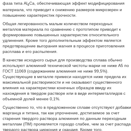
фаза типа Аl
Са, обеспечивающая эффект модифицирования
4
материала, что приводит к снижению размеров микрозерен и
повышению характеристик прочности.
Общая легированность малым количеством переходных
металлов материала по сравнению с прототипом приводит к
формированию повышенных характеристик относительного
удлинения. Кроме того дополнительным эффектом является
предотвращение выгорания магния в процессе приготовления
расплава и его распыления.
В качестве исходного сырья для производства сплава обычно
используют алюминий технической чистоты марки не ниже А5 по
ГОСТ 11069 (содержанием алюминия не ниже 99,5%).
Существующие в металле примеси находятся ниже предела их
максимальной растворимости и не оказывают существенного
влияния на характеристики конечных образцов ввиду их
нахождения в твердом растворе или в виде интерметаллидов с
объемной долей менее 0,1%.
Существенно то, что в предложенном сплаве отсутствуют добавки
марганца и титана, так как упрочнение, достигаемое за счет
старения твердого раствора алюминия по данным переходным
металлам (ПМ) проявляется гораздо слабее, чем за счет распада
твердого раствора циркония и скандия. Кроме того,