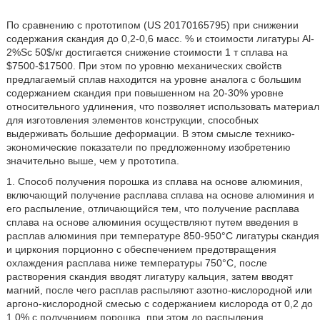
По сравнению с прототипом (US 20170165795) при снижении
содержания скандия до 0,2-0,6 масс. % и стоимости лигатуры Al-
2%Sc 50$/кг достигается снижение стоимости 1 т сплава на
$7500-$17500. При этом по уровню механических свойств
предлагаемый сплав находится на уровне аналога с большим
содержанием скандия при повышенном на 20-30% уровне
относительного удлинения, что позволяет использовать материал
для изготовления элементов конструкции, способных
выдерживать большие деформации. В этом смысле технико-
экономические показатели по предложенному изобретению
значительно выше, чем у прототипа.
1. Способ получения порошка из сплава на основе алюминия,
включающий получение расплава сплава на основе алюминия и
его распыление, отличающийся тем, что получение расплава
сплава на основе алюминия осуществляют путем введения в
расплав алюминия при температуре 850-950°С лигатуры скандия
и циркония порционно с обеспечением предотвращения
охлаждения расплава ниже температуры 750°С, после
растворения скандия вводят лигатуру кальция, затем вводят
магний, после чего расплав распыляют азотно-кислородной или
аргоно-кислородной смесью с содержанием кислорода от 0,2 до
1,0% с получением порошка, при этом до распыления