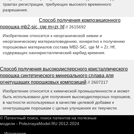
трактах регистрации, требующих высокого временного
разрешения.
Способ получения композиционного
порошка mb2-sic, где m=zr, hf
// 2615692
Изобретение относится к неорганической химии и
неорганическому материаловедению, конкретно к получению
порошковых материалов состава MB2-SiC, где М = Zr, Hf,
содержащих нанокристаллический карбид кремния.
Способ получения высокодисперсного кристаллического
порошка синтетического минерального сплава для
огнетушащих порошковых композиций
// 2607217
Изобретение относится к химической промышленности и может
быть использовано для получения высокодисперсных порошков,
в частности используемых в качестве целевой добавки к
огнетушащим порошкам с целью улучшения их текучести.
© Патентный поиск, поиск патентов на полезные
модели - PoleznayaModel.RU 2012-2024
Игромания