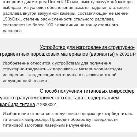
отверстие диаметром Dвх.=(4-10) мм, высоту вакуумной камеры
выбирают из условия обеспечения высоты падения стального
расплава внутри вакуумной камеры, составляющей не менее
150хDвх., степень раскисленности стального расплава
составляет не более 100 г алюминия на тонну стального
расплава.
Устройство для изготовления структурно-
градиентных порошковых материалов (варианты)
// 2692144
Изобретение относится к устройствам для получения
структурно-градиентных порошковых материалов методом
испарения - конденсации материала в высокочастотной
индукционной плазме.
Способ получения титановых микросфер
узкого гранулометрического состава с содержанием
карбида титана
// 2688001
Изобретение относится к получению содержащих карбид титана
титановых микросфер. Проводят обработку поверхности
титановой заготовки лазерным излучением.