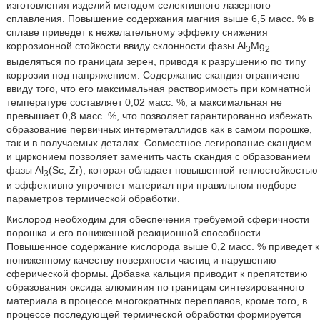
изготовления изделий методом селективного лазерного
сплавления. Повышение содержания магния выше 6,5 масс. % в
сплаве приведет к нежелательному эффекту снижения
коррозионной стойкости ввиду склонности фазы Al
Mg
3
2
выделяться по границам зерен, приводя к разрушению по типу
коррозии под напряжением. Содержание скандия ограничено
ввиду того, что его максимальная растворимость при комнатной
температуре составляет 0,02 масс. %, а максимальная не
превышает 0,8 масс. %, что позволяет гарантированно избежать
образование первичных интерметаллидов как в самом порошке,
так и в получаемых деталях. Совместное легирование скандием
и цирконием позволяет заменить часть скандия с образованием
фазы Al
(Sc, Zr), которая обладает повышенной теплостойкостью
3
и эффективно упрочняет материал при правильном подборе
параметров термической обработки.
Кислород необходим для обеспечения требуемой сферичности
порошка и его пониженной реакционной способности.
Повышенное содержание кислорода выше 0,2 масс. % приведет к
пониженному качеству поверхности частиц и нарушению
сферической формы. Добавка кальция приводит к препятствию
образования оксида алюминия по границам синтезированного
материала в процессе многократных переплавов, кроме того, в
процессе последующей термической обработки формируется