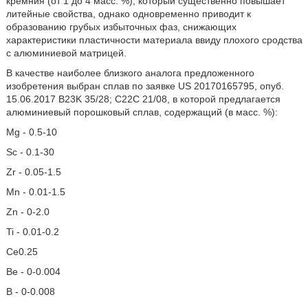
кремния (от 1 до 4 масс. %), который существенно повышает
литейные свойства, однако одновременно приводит к
образованию грубых избыточных фаз, снижающих
характеристики пластичности материала ввиду плохого сродства
с алюминиевой матрицей.
В качестве наиболее близкого аналога предложенного
изобретения выбран сплав по заявке US 20170165795, опуб.
15.06.2017 В23K 35/28; С22С 21/08, в которой предлагается
алюминиевый порошковый сплав, содержащий (в масс. %):
Mg - 0.5-10
Sc - 0.1-30
Zr - 0.05-1.5
Mn - 0.01-1.5
Zn - 0-2.0
Ti - 0.01-0.2
Ce
0.25
Be - 0-0.004
В - 0-0.008