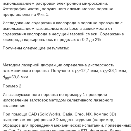
использованием растровой электронной микроскопии.
Фотографии частиц полученного алюминиевого порошка
представлены на Фиг. 1.
Исследование содержания кислорода в порошке проводили с
использованием газоанализатора Leco в зависимости от
содержания кислорода в несущей газовой смеси. Содержание
кислорода варьировалось в пределах от 0,2 до 2%.
Получены следующие результаты:
Методом лазерной дифракции определена дисперсность
алюминиевого порошка. Получено: d
=12,7 мкм, d
=33,1 мкм,
10
50
d
=59,8 мкм
90
Пример 2
Из вышеуказанного порошка по примеру 1 проводили
изготовление заготовок методом селективного лазерного
сплавления.
При помощи CAD (SolidWorks, Catia, Creo, NX, Компас 3D)
выстраивается цифровая 3D-модель изделия (например,
образцов для проведения механических испытаний, приведенных
на Фиг. 2), которая затем сохраняется в STL-формате. Далее