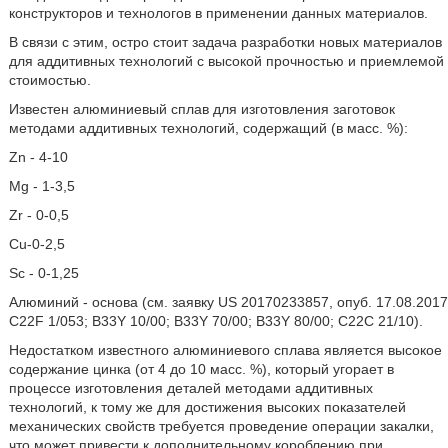
конструкторов и технологов в применении данных материалов.
В связи с этим, остро стоит задача разработки новых материалов
для аддитивных технологий с высокой прочностью и приемлемой
стоимостью.
Известен алюминиевый сплав для изготовления заготовок
методами аддитивных технологий, содержащий (в масс. %):
Zn - 4-10
Mg - 1-3,5
Zr - 0-0,5
Сu-0-2,5
Sc - 0-1,25
Алюминий - основа (см. заявку US 20170233857, опуб. 17.08.2017
C22F 1/053; B33Y 10/00; B33Y 70/00; B33Y 80/00; С22С 21/10).
Недостатком известного алюминиевого сплава является высокое
содержание цинка (от 4 до 10 масс. %), который угорает в
процессе изготовления деталей методами аддитивных
технологий, к тому же для достижения высоких показателей
механических свойств требуется проведение операции закалки,
что может привести к дополнительному короблению при