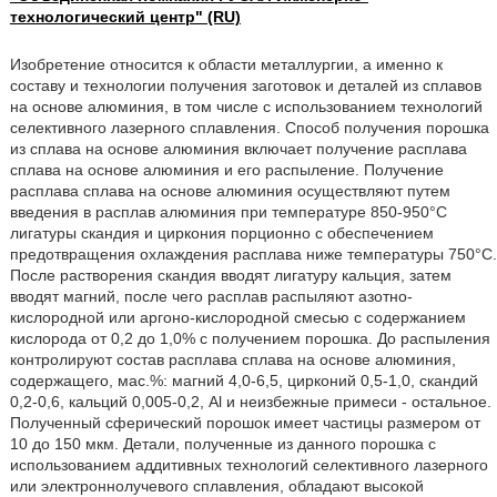
технологический центр" (RU)
Изобретение относится к области металлургии, а именно к
составу и технологии получения заготовок и деталей из сплавов
на основе алюминия, в том числе с использованием технологий
селективного лазерного сплавления. Способ получения порошка
из сплава на основе алюминия включает получение расплава
сплава на основе алюминия и его распыление. Получение
расплава сплава на основе алюминия осуществляют путем
введения в расплав алюминия при температуре 850-950°С
лигатуры скандия и циркония порционно с обеспечением
предотвращения охлаждения расплава ниже температуры 750°С.
После растворения скандия вводят лигатуру кальция, затем
вводят магний, после чего расплав распыляют азотно-
кислородной или аргоно-кислородной смесью с содержанием
кислорода от 0,2 до 1,0% с получением порошка. До распыления
контролируют состав расплава сплава на основе алюминия,
содержащего, мас.%: магний 4,0-6,5, цирконий 0,5-1,0, скандий
0,2-0,6, кальций 0,005-0,2, Al и неизбежные примеси - остальное.
Полученный сферический порошок имеет частицы размером от
10 до 150 мкм. Детали, полученные из данного порошка с
использованием аддитивных технологий селективного лазерного
или электроннолучевого сплавления, обладают высокой