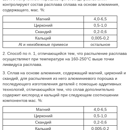
контролируют состав расплава сплава на основе алюминия,
содержащего, мас. %:
Магний
4,0-6,5
Цирконий
0,5-1,0
Скандий
0,2-0,6
Кальций
0,005-0,2
Al и неизбежные примеси
остальное
2. Способ по п. 1, отличающийся тем, что распыление расплава
осуществляют при температуре на 160-250°С выше точки
ликвидуса расплава.
3. Сплав на основе алюминия, содержащий магний, цирконий и
скандий, для распыления из него алюминиевого порошка и
последующего изготовления деталей с помощью аддитивных
технологий, отличающийся тем, что сплав дополнительно
содержит кислород и кальций при следующем соотношении
компонентов мас. %:
Магний
4,0-6,5
Цирконий
0,5-1,0
Скандий
0,2-0,6
Кальций
0,005-0,2