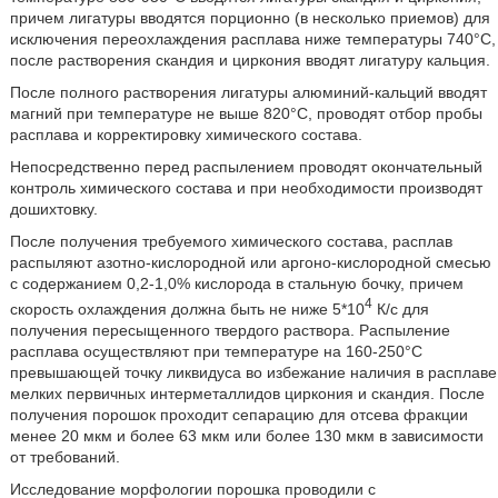
причем лигатуры вводятся порционно (в несколько приемов) для
исключения переохлаждения расплава ниже температуры 740°С,
после растворения скандия и циркония вводят лигатуру кальция.
После полного растворения лигатуры алюминий-кальций вводят
магний при температуре не выше 820°С, проводят отбор пробы
расплава и корректировку химического состава.
Непосредственно перед распылением проводят окончательный
контроль химического состава и при необходимости производят
дошихтовку.
После получения требуемого химического состава, расплав
распыляют азотно-кислородной или аргоно-кислородной смесью
с содержанием 0,2-1,0% кислорода в стальную бочку, причем
4
скорость охлаждения должна быть не ниже 5*10
К/с для
получения пересыщенного твердого раствора. Распыление
расплава осуществляют при температуре на 160-250°С
превышающей точку ликвидуса во избежание наличия в расплаве
мелких первичных интерметаллидов циркония и скандия. После
получения порошок проходит сепарацию для отсева фракции
менее 20 мкм и более 63 мкм или более 130 мкм в зависимости
от требований.
Исследование морфологии порошка проводили с