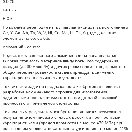
Si
0.25
Fe
0.25
Hf
0.5
По крайней мере, один из группы лантаноидов, за исключением
Се, Y, Ga, Nb, Та, W, V, Ni, Со, Mo, Li, Th, Ag, где доля этих
элементов не более 0,5,
Алюминий - основа.
Недостатком заявленного алюминиевого сплава является
высокая стоимость материала ввиду большого содержания
скандия (до 30 масс. %) и других редких элементов, кроме того,
общая перелегированность сплава приводит к снижению
характеристик пластичности и усталости.
Технической задачей предложенного изобретения является
разработка алюминиевого порошка для изготовления
аддитивными технологиями заготовок и деталей с высокой
прочностью и приемлемой стоимостью.
Техническим результатом изобретения является возможность
получения алюминиевого сплава с высокими прочностными
характеристиками (предел прочности не менее 470 МПа) при
повышенном уровне относительного удлинения - не менее 11%,