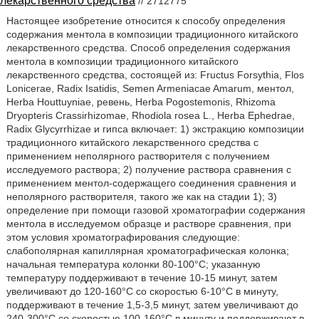
лекарственного средства
// 2712775
Настоящее изобретение относится к способу определения
содержания ментола в композиции традиционного китайского
лекарственного средства. Способ определения содержания
ментола в композиции традиционного китайского
лекарственного средства, состоящей из: Fructus Forsythia, Flos
Lonicerae, Radix Isatidis, Semen Armeniacae Amarum, ментол,
Herba Houttuyniae, ревень, Herba Pogostemonis, Rhizoma
Dryopteris Crassirhizomae, Rhodiola rosea L., Herba Ephedrae,
Radix Glycyrrhizae и гипса включает: 1) экстракцию композиции
традиционного китайского лекарственного средства с
применением неполярного растворителя с получением
исследуемого раствора; 2) получение раствора сравнения с
применением ментол-содержащего соединения сравнения и
неполярного растворителя, такого же как на стадии 1); 3)
определение при помощи газовой хроматографии содержания
ментола в исследуемом образце и растворе сравнения, при
этом условия хроматографирования следующие:
слабополярная капиллярная хроматографическая колонка;
начальная температура колонки 80-100°С; указанную
температуру поддерживают в течение 10-15 минут, затем
увеличивают до 120-160°С со скоростью 6-10°С в минуту,
поддерживают в течение 1,5-3,5 минут, затем увеличивают до
240-300°С со скоростью 100-160°С в минуту и поддерживают в