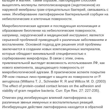
кальция и магния. Таким образом, лактоферрин способен
выщеплять молекулы липополисахаридов (эндотоксинов) из
наружной мембраны грам-отрицательных бактерий, связываясь с
ними. Ингибирование лактоферрином бактериальной сорбции на
небиологические и клеточные поверхности.
Микробиологическая адгезия и последующая колонизация и
образование биопленки на небиологические поверхности,
например, хирургический и медицинский инструмент, является
серьезной проблемой приводящей к различным заболеваниям и
воспалениям. Основной подход для решения этой проблемы
заключается в создании новых композиционных материалов,
которые обладают минимальной специфичностью к
сорбированию микрофлоры. В связи с этим, очень
привлекательной выглядит возможность использования ЛФ, как
нового компонента, защищающего поверхность от
микробиологической адгезии. В практическом аспекте покрытие
ЛФ-ном глазных линз приводит к защите их поверхности от P.
aeruginosa (Williams Т. J., Schneider R. R and Willcox M. D. (2003)
The effect of protein-coated contact lenses on the adhesion and
viability of gram negative bacteria. Curr. Eye Res. 27: 227-235).
Отмечен ряд ингибирующих влияний лактоферрина на
различные звенья иммунных и воспалительных реакций.
Ингибирующее действие лактоферрина находится в обратной