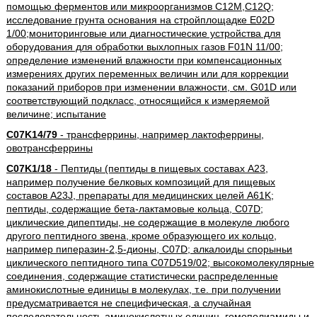
помощью ферментов или микроорганизмов C12M,C12Q;
исследование грунта основания на стройплощадке E02D
1/00;мониторинговые или диагностические устройства для
оборудования для обработки выхлопных газов F01N 11/00;
определение изменений влажности при компенсационных
измерениях других переменных величин или для коррекции
показаний приборов при изменении влажности, см. G01D или
соответствующий подкласс, относящийся к измеряемой
величине; испытание
C07K14/79
- трансферрины, например лактоферрины,
овотрансферрины
C07K1/18
- Пептиды (пептиды в пищевых составах A23,
например получение белковых композиций для пищевых
составов A23J, препараты для медицинских целей A61K;
пептиды, содержащие бета-лактамовые кольца, C07D;
циклические дипептиды, не содержащие в молекуле любого
другого пептидного звена, кроме образующего их кольцо,
например пиперазин-2,5-дионы, C07D; алкалоиды спорыньи
циклического пептидного типа C07D519/02; высокомолекулярные
соединения, содержащие статистически распределенные
аминокислотные единицы в молекулах, т.е. при получении
предусматривается не специфическая, а случайная
последовательность аминокислотных единиц, гомополиамиды и