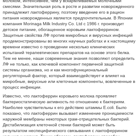
молоком, интенсивнее, чем у вскармливаемых молочными
смесями. Значительная роль в росте и развитии новорожденного
принадлежит лактоферрину, поэтому введение его в рацион
питания новорожденных является предпочтительным. В Японии
компания Morinaga Milk Industry Co. Ltd с 1986 г. производит
детское питание, обогащенное коровьим лактоферрином.
Защитные свойства ЛФ против микробных и вирусных инфекций
продемонстрированы во многих научных работах и к настоящему
времени известно о проведении несколько клинических
испытаний терапевтических препаратов на основе этого белка.
Тем не менее, наши современные знания позволяют определить
ЛФ не только, как ключевой компонент первичной защитной
системы организма, но и как многофункциональный
регуляторный фактор, который взаимодействует и влияет на
микробные, вирусные или клеточные компоненты, вовлеченные в
процесс инфекции.
Известно, что лактоферрин коровьего молока проявляет
бактериостатическую активность по отношению к бактериям.
Наиболее чувствительны к его действию штаммы E.coli. Было
показано, что лактоферрин вызывает изменение проницаемости
наружной мембраны некоторых грам-отрицательных бактерий.
Дестабилизация клеточной стенки бактерий может быть
результатом неспецифического связывания с лактоферрином