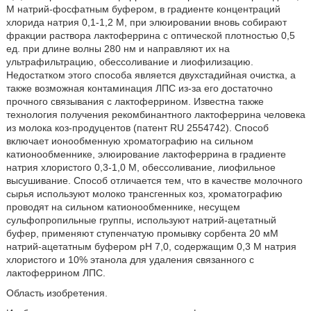
М натрий-фосфатным буфером, в градиенте концентраций
хлорида натрия 0,1-1,2 М, при элюировании вновь собирают
фракции раствора лактоферрина с оптической плотностью 0,5
ед. при длине волны 280 нм и направляют их на
ультрафильтрацию, обессоливание и лиофилизацию.
Недостатком этого способа является двухстадийная очистка, а
также возможная контаминация ЛПС из-за его достаточно
прочного связывания с лактоферрином. Известна также
технология получения рекомбинантного лактоферрина человека
из молока коз-продуцентов (патент RU 2554742). Способ
включает ионообменную хроматографию на сильном
катионообменнике, элюирование лактоферрина в градиенте
натрия хлористого 0,3-1,0 М, обессоливание, лиофильное
высушивание. Способ отличается тем, что в качестве молочного
сырья используют молоко трансгенных коз, хроматографию
проводят на сильном катионообменнике, несущем
сульфопропильные группы, используют натрий-ацетатный
буфер, применяют ступенчатую промывку сорбента 20 мМ
натрий-ацетатным буфером рН 7,0, содержащим 0,3 М натрия
хлористого и 10% этанола для удаления связанного с
лактоферрином ЛПС.
Область изобретения.