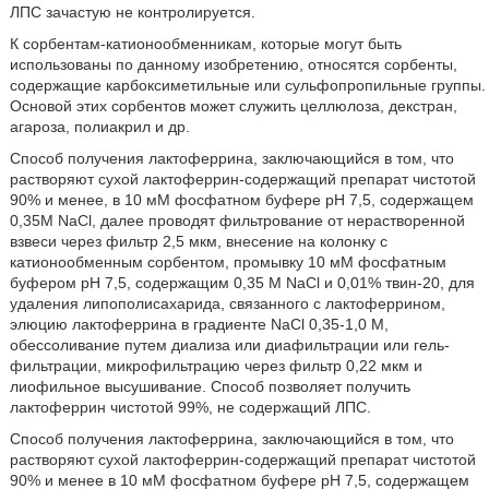
ЛПС зачастую не контролируется.
К сорбентам-катионообменникам, которые могут быть
использованы по данному изобретению, относятся сорбенты,
содержащие карбоксиметильные или сульфопропильные группы.
Основой этих сорбентов может служить целлюлоза, декстран,
агароза, полиакрил и др.
Способ получения лактоферрина, заключающийся в том, что
растворяют сухой лактоферрин-содержащий препарат чистотой
90% и менее, в 10 мМ фосфатном буфере рН 7,5, содержащем
0,35М NaCl, далее проводят фильтрование от нерастворенной
взвеси через фильтр 2,5 мкм, внесение на колонку с
катионообменным сорбентом, промывку 10 мМ фосфатным
буфером рН 7,5, содержащим 0,35 М NaCl и 0,01% твин-20, для
удаления липополисахарида, связанного с лактоферрином,
элюцию лактоферрина в градиенте NaCl 0,35-1,0 М,
обессоливание путем диализа или диафильтрации или гель-
фильтрации, микрофильтрацию через фильтр 0,22 мкм и
лиофильное высушивание. Способ позволяет получить
лактоферрин чистотой 99%, не содержащий ЛПС.
Способ получения лактоферрина, заключающийся в том, что
растворяют сухой лактоферрин-содержащий препарат чистотой
90% и менее в 10 мМ фосфатном буфере рН 7,5, содержащем