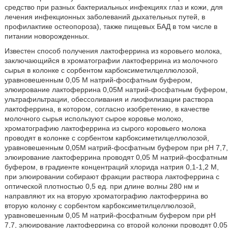
средство при разных бактериальных инфекциях глаз и кожи, для
лечения инфекционных заболеваний дыхательных путей, в
профилактике остеопороза), также пищевых БАД в том числе в
питании новорожденных.
Известен способ получения лактоферрина из коровьего молока,
заключающийся в хроматографии лактоферрина из молочного
сырья в колонке с сорбентом карбоксиметилцеллюлозой,
уравновешенным 0,05 М натрий-фосфатным буфером,
элюирование лактоферрина 0,05М натрий-фосфатным буфером,
ультрафильтрации, обессоливания и лиофилизации раствора
лактоферрина, в котором, согласно изобретению, в качестве
молочного сырья используют сырое коровье молоко,
хроматографию лактоферрина из сырого коровьего молока
проводят в колонке с сорбентом карбоксиметилцеллюлозой,
уравновешенным 0,05М натрий-фосфатным буфером при рН 7,7,
элюирование лактоферрина проводят 0,05 М натрий-фосфатным
буфером, в градиенте концентраций хлорида натрия 0,1-1,2 М,
при элюировании собирают фракции раствора лактоферрина с
оптической плотностью 0,5 ед. при длине волны 280 нм и
направляют их на вторую хроматографию лактоферрина во
вторую колонку с сорбентом карбоксиметилцеллюлозой,
уравновешенным 0,05 М натрий-фосфатным буфером при рН
7,7, элюирование лактоферрина со второй колонки проводят 0,05