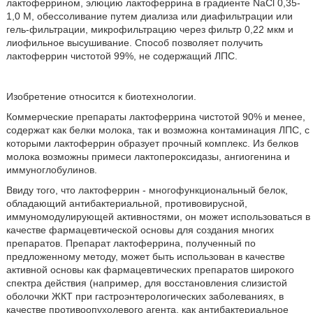
лактоферрином, элюцию лактоферрина в градиенте NaCl 0,35-
1,0 М, обессоливание путем диализа или диафильтрации или
гель-фильтрации, микрофильтрацию через фильтр 0,22 мкм и
лиофильное высушивание. Способ позволяет получить
лактоферрин чистотой 99%, не содержащий ЛПС.
Изобретение относится к биотехнологии.
Коммерческие препараты лактоферрина чистотой 90% и менее,
содержат как белки молока, так и возможна контаминация ЛПС, с
которыми лактоферрин образует прочный комплекс. Из белков
молока возможны примеси лактопероксидазы, ангиогенина и
иммуноглобулинов.
Ввиду того, что лактоферрин - многофункциональный белок,
обладающий антибактериальной, противовирусной,
иммуномодулирующей активностями, он может использоваться в
качестве фармацевтической основы для создания многих
препаратов. Препарат лактоферрина, полученный по
предложенному методу, может быть использован в качестве
активной основы как фармацевтических препаратов широкого
спектра действия (например, для восстановления слизистой
оболочки ЖКТ при гастроэнтерологических заболеваниях, в
качестве противоопухолевого агента, как антибактериальное