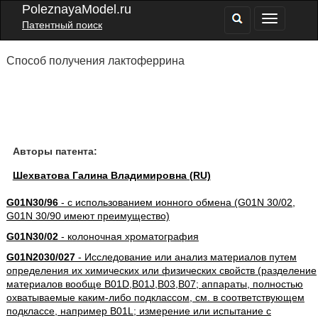
PoleznayaModel.ru
Патентный поиск
Способ получения лактоферрина
Авторы патента:
Шехватова Галина Владимировна (RU)
G01N30/96
- с использованием ионного обмена (G01N 30/02,
G01N 30/90 имеют преимущество)
G01N30/02
- колоночная хроматография
G01N2030/027
- Исследование или анализ материалов путем
определения их химических или физических свойств (разделение
материалов вообще B01D,B01J,B03,B07; аппараты, полностью
охватываемые каким-либо подклассом, см. в соответствующем
подклассе, например B01L; измерение или испытание с