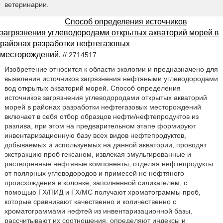
ветеринарии.
Способ определения источников
загрязнения углеводородами открытых акваторий морей в
районах разработки нефтегазовых
месторождений.
// 2714517
Изобретение относится к области экологии и предназначено для
выявления источников загрязнения нефтяными углеводородами
вод открытых акваторий морей. Способ определения
источников загрязнения углеводородами открытых акваторий
морей в районах разработки нефтегазовых месторождений
включает в себя отбор образцов нефти/нефтепродуктов из
разлива, при этом на предварительном этапе формируют
инвентаризационную базу всех видов нефтепродуктов,
добываемых и используемых на данной акватории, проводят
экстракцию проб гексаном, извлекая эмульгированные и
растворенные нефтяные компоненты, отделяя нефтепродукты
от полярных углеводородов и примесей не нефтяного
происхождения в колонке, заполненной силикагелем, с
помощью ГХ/ПИД и ГХ/МС получают хроматограммы проб,
которые сравнивают качественно и количественно с
хроматограммами нефтей из инвентаризационной базы,
рассчитывают их соотношения, определяют индексы и