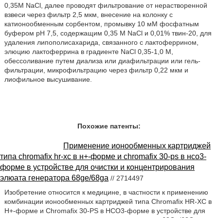
0,35М NaCl, далее проводят фильтрование от нерастворенной
взвеси через фильтр 2,5 мкм, внесение на колонку с
катионообменным сорбентом, промывку 10 мМ фосфатным
буфером рН 7,5, содержащим 0,35 М NaCl и 0,01% твин-20, для
удаления липополисахарида, связанного с лактоферрином,
элюцию лактоферрина в градиенте NaCl 0,35-1,0 М,
обессоливание путем диализа или диафильтрации или гель-
фильтрации, микрофильтрацию через фильтр 0,22 мкм и
лиофильное высушивание.
Похожие патенты:
Применение ионообменных картриджей
типа chromafix hr-xc в н+-форме и chromafix 30-ps в нсо3-
форме в устройстве для очистки и концентрирования
элюата генератора 68ge/68ga
// 2714497
Изобретение относится к медицине, в частности к применению
комбинации ионообменных картриджей типа Chromafix HR-XC в
Н+-форме и Chromafix 30-PS в НСО3-форме в устройстве для