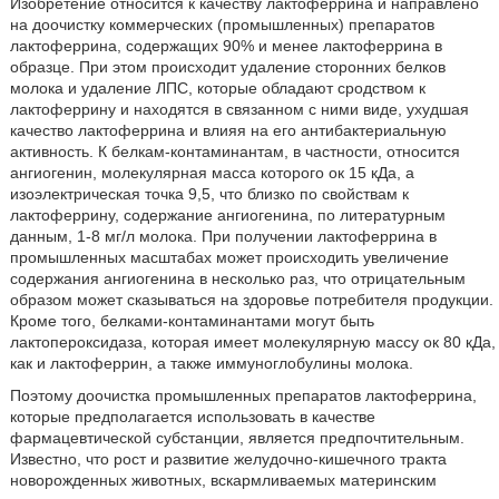
Изобретение относится к качеству лактоферрина и направлено
на доочистку коммерческих (промышленных) препаратов
лактоферрина, содержащих 90% и менее лактоферрина в
образце. При этом происходит удаление сторонних белков
молока и удаление ЛПС, которые обладают сродством к
лактоферрину и находятся в связанном с ними виде, ухудшая
качество лактоферрина и влияя на его антибактериальную
активность. К белкам-контаминантам, в частности, относится
ангиогенин, молекулярная масса которого ок 15 кДа, а
изоэлектрическая точка 9,5, что близко по свойствам к
лактоферрину, содержание ангиогенина, по литературным
данным, 1-8 мг/л молока. При получении лактоферрина в
промышленных масштабах может происходить увеличение
содержания ангиогенина в несколько раз, что отрицательным
образом может сказываться на здоровье потребителя продукции.
Кроме того, белками-контаминантами могут быть
лактопероксидаза, которая имеет молекулярную массу ок 80 кДа,
как и лактоферрин, а также иммуноглобулины молока.
Поэтому доочистка промышленных препаратов лактоферрина,
которые предполагается использовать в качестве
фармацевтической субстанции, является предпочтительным.
Известно, что рост и развитие желудочно-кишечного тракта
новорожденных животных, вскармливаемых материнским