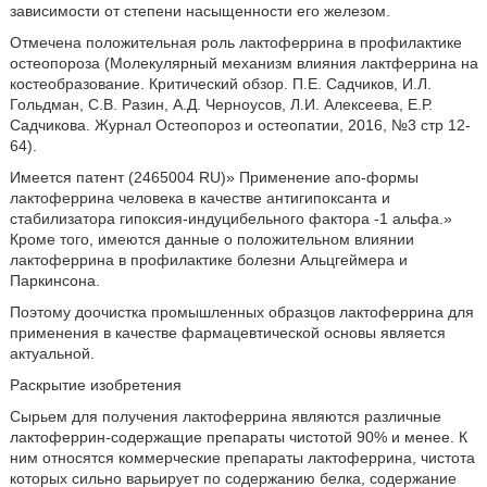
зависимости от степени насыщенности его железом.
Отмечена положительная роль лактоферрина в профилактике
остеопороза (Молекулярный механизм влияния лактферрина на
костеобразование. Критический обзор. П.Е. Садчиков, И.Л.
Гольдман, С.В. Разин, А.Д. Черноусов, Л.И. Алексеева, Е.Р.
Садчикова. Журнал Остеопороз и остеопатии, 2016, №3 стр 12-
64).
Имеется патент (2465004 RU)» Применение апо-формы
лактоферрина человека в качестве антигипоксанта и
стабилизатора гипоксия-индуцибельного фактора -1 альфа.»
Кроме того, имеются данные о положительном влиянии
лактоферрина в профилактике болезни Альцгеймера и
Паркинсона.
Поэтому доочистка промышленных образцов лактоферрина для
применения в качестве фармацевтической основы является
актуальной.
Раскрытие изобретения
Сырьем для получения лактоферрина являются различные
лактоферрин-содержащие препараты чистотой 90% и менее. К
ним относятся коммерческие препараты лактоферрина, чистота
которых сильно варьирует по содержанию белка, содержание