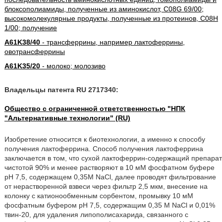
блоксополиамиды, полученные из аминокислот, C08G 69/00;
высокомолекулярные продукты, полученные из протеинов, C08H
1/00; получение
A61K38/40
- трансферрины, например лактоферрины,
овотрансферрины
A61K35/20
- молоко; молозиво
Владельцы патента RU 2717340:
Общество с ограниченной ответственностью "НПК
"Альтернативные технологии" (RU)
Изобретение относится к биотехнологии, а именно к способу
получения лактоферрина. Способ получения лактоферрина
заключается в том, что сухой лактоферрин-содержащий препарат
чистотой 90% и менее растворяют в 10 мМ фосфатном буфере
рН 7,5, содержащем 0,35М NaCl, далее проводят фильтрование
от нерастворенной взвеси через фильтр 2,5 мкм, внесение на
колонку с катионообменным сорбентом, промывку 10 мМ
фосфатным буфером рН 7,5, содержащим 0,35 М NaCl и 0,01%
твин-20, для удаления липополисахарида, связанного с