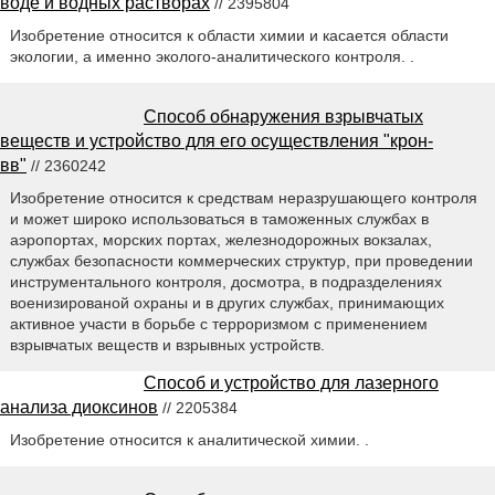
воде и водных растворах
// 2395804
Изобретение относится к области химии и касается области
экологии, а именно эколого-аналитического контроля. .
Способ обнаружения взрывчатых
веществ и устройство для его осуществления "крон-
вв"
// 2360242
Изобретение относится к средствам неразрушающего контроля
и может широко использоваться в таможенных службах в
аэропортах, морских портах, железнодорожных вокзалах,
службах безопасности коммерческих структур, при проведении
инструментального контроля, досмотра, в подразделениях
военизированой охраны и в других службах, принимающих
активное участи в борьбе с терроризмом с применением
взрывчатых веществ и взрывных устройств.
Способ и устройство для лазерного
анализа диоксинов
// 2205384
Изобретение относится к аналитической химии. .