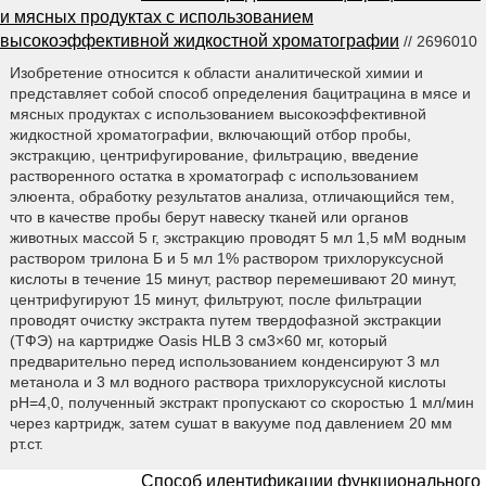
и мясных продуктах с использованием
высокоэффективной жидкостной хроматографии
// 2696010
Изобретение относится к области аналитической химии и
представляет собой способ определения бацитрацина в мясе и
мясных продуктах с использованием высокоэффективной
жидкостной хроматографии, включающий отбор пробы,
экстракцию, центрифугирование, фильтрацию, введение
растворенного остатка в хроматограф с использованием
элюента, обработку результатов анализа, отличающийся тем,
что в качестве пробы берут навеску тканей или органов
животных массой 5 г, экстракцию проводят 5 мл 1,5 мМ водным
раствором трилона Б и 5 мл 1% раствором трихлоруксусной
кислоты в течение 15 минут, раствор перемешивают 20 минут,
центрифугируют 15 минут, фильтруют, после фильтрации
проводят очистку экстракта путем твердофазной экстракции
(ТФЭ) на картридже Oasis HLB 3 см3×60 мг, который
предварительно перед использованием конденсируют 3 мл
метанола и 3 мл водного раствора трихлоруксусной кислоты
рН=4,0, полученный экстракт пропускают со скоростью 1 мл/мин
через картридж, затем сушат в вакууме под давлением 20 мм
рт.ст.
Способ идентификации функционального