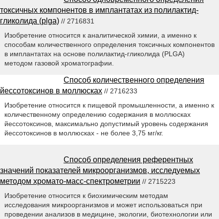
токсичных компонентов в имплантатах из полилактид-
гликолида (plga)
// 2716831
Изобретение относится к аналитической химии, а именно к
способам количественного определения токсичных компонентов
в имплантатах на основе полилактид-гликолида (PLGA)
методом газовой хроматографии.
Способ количественного определения
йессотоксинов в моллюсках
// 2716233
Изобретение относится к пищевой промышленности, а именно к
количественному определению содержания в моллюсках
йессотоксинов, максимально допустимый уровень содержания
йессотоксинов в моллюсках - не более 3,75 мг/кг.
Способ определения референтных
значений показателей микроорганизмов, исследуемых
методом хромато-масс-спектрометрии
// 2715223
Изобретение относится к биохимическим методам
исследования микроорганизмов и может использоваться при
проведении анализов в медицине, экологии, биотехнологии или