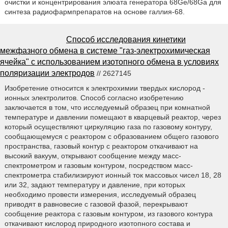
очистки и концентрирования элюата генератора 68Ge/68Ga для
синтеза радиофармпрепаратов на основе галлия-68.
Способ исследования кинетики
межфазного обмена в системе "газ-электрохимическая
ячейка" с использованием изотопного обмена в условиях
поляризации электродов
// 2627145
Изобретение относится к электрохимии твердых кислород -
ионных электролитов. Способ согласно изобретению
заключается в том, что исследуемый образец при комнатной
температуре и давлении помещают в кварцевый реактор, через
который осуществляют циркуляцию газа по газовому контуру,
сообщающемуся с реактором с образованием общего газового
пространства, газовый контур с реактором откачивают на
высокий вакуум, открывают сообщение между масс-
спектрометром и газовым контуром, посредством масс-
спектрометра стабилизируют ионный ток массовых чисел 18, 28
или 32, задают температуру и давление, при которых
необходимо провести измерения, исследуемый образец
приводят в равновесие с газовой фазой, перекрывают
сообщение реактора с газовым контуром, из газового контура
откачивают кислород природного изотопного состава и