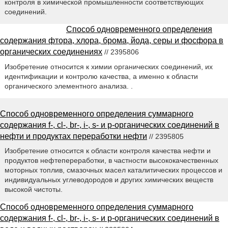
контроля в химической промышленности соответствующих
соединений.
Способ одновременного определения
содержания фтора, хлора, брома, йода, серы и фосфора в
органических соединениях
// 2395806
Изобретение относится к химии органических соединений, их
идентификации и контролю качества, а именно к области
органического элементного анализа. .
Способ одновременного определения суммарного
содержания f-, cl-, br-, i-, s- и p-органических соединений в
нефти и продуктах переработки нефти
// 2395805
Изобретение относится к области контроля качества нефти и
продуктов нефтепереработки, в частности высококачественных
моторных топлив, смазочных масел каталитических процессов и
индивидуальных углеводородов и других химических веществ
высокой чистоты.
Способ одновременного определения суммарного
содержания f-, cl-, br-, i-, s- и p-органических соединений в