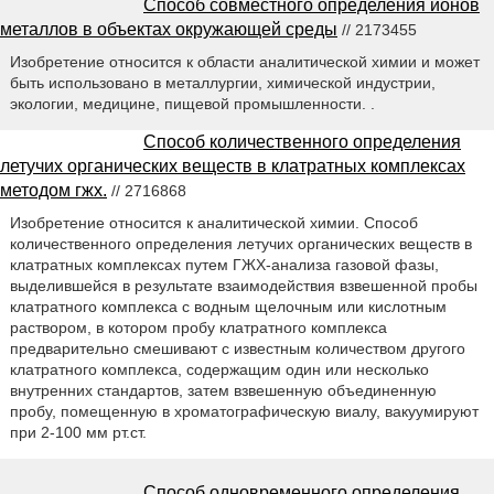
Способ совместного определения ионов
металлов в объектах окружающей среды
// 2173455
Изобретение относится к области аналитической химии и может
быть использовано в металлургии, химической индустрии,
экологии, медицине, пищевой промышленности. .
Способ количественного определения
летучих органических веществ в клатратных комплексах
методом гжх.
// 2716868
Изобретение относится к аналитической химии. Способ
количественного определения летучих органических веществ в
клатратных комплексах путем ГЖХ-анализа газовой фазы,
выделившейся в результате взаимодействия взвешенной пробы
клатратного комплекса с водным щелочным или кислотным
раствором, в котором пробу клатратного комплекса
предварительно смешивают с известным количеством другого
клатратного комплекса, содержащим один или несколько
внутренних стандартов, затем взвешенную объединенную
пробу, помещенную в хроматографическую виалу, вакуумируют
при 2-100 мм рт.ст.
Способ одновременного определения