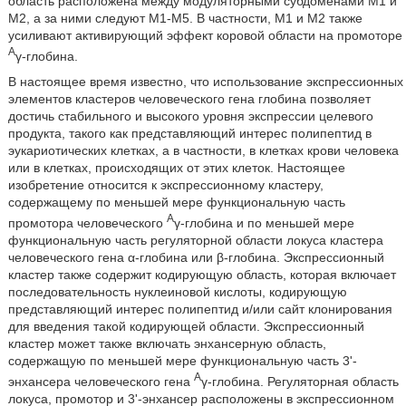
область расположена между модуляторными субдоменами M1 и
M2, а за ними следуют M1-M5. В частности, M1 и M2 также
усиливают активирующий эффект коровой области на промоторе
A
γ-глобина.
В настоящее время известно, что использование экспрессионных
элементов кластеров человеческого гена глобина позволяет
достичь стабильного и высокого уровня экспрессии целевого
продукта, такого как представляющий интерес полипептид в
эукариотических клетках, а в частности, в клетках крови человека
или в клетках, происходящих от этих клеток. Настоящее
изобретение относится к экспрессионному кластеру,
содержащему по меньшей мере функциональную часть
A
промотора человеческого
γ-глобина и по меньшей мере
функциональную часть регуляторной области локуса кластера
человеческого гена α-глобина или β-глобина. Экспрессионный
кластер также содержит кодирующую область, которая включает
последовательность нуклеиновой кислоты, кодирующую
представляющий интерес полипептид и/или сайт клонирования
для введения такой кодирующей области. Экспрессионный
кластер может также включать энхансерную область,
содержащую по меньшей мере функциональную часть 3'-
A
энхансера человеческого гена
γ-глобина. Регуляторная область
локуса, промотор и 3'-энхансер расположены в экспрессионном