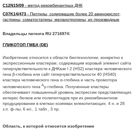
C12N15/09
- метод рекомбинантных ДНК
C07K14/473
- Пептиды, содержащие более 20 аминокислот;
гастрины; соматостатины; меланотропины; их производные
Владельцы патента RU 2716974:
ГЛИКОТОП ГМБХ (DE)
Изобретение относится к области биотехнологии, конкретно к
экспрессионным кластерам, содержащим коровый элемент сайта
гиперчувствительности к ДНКазе I 2 (HS2) кластера человеческого
гена β-глобина или сайт гиперчувствительности 40 (HS40)
кластера человеческого гена α-глобина и часть промотора
A
человеческого гена
γ-глобина. Полученные кластеры
обеспечивают повышенный уровень экспрессии представляющих
интерес белков или полипептидов при их рекомбинантном
продуцировании в клетках-хозяевах млекопитающих. 4 н. и 28
з.п. ф-лы, 6 ил., 1 табл., 3 пр.
Область, к которой относится изобретение