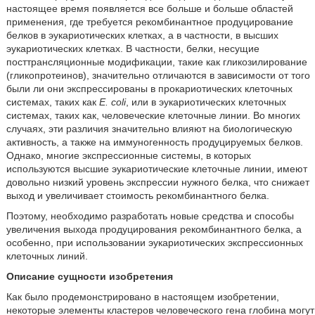
настоящее время появляется все больше и больше областей
применения, где требуется рекомбинантное продуцирование
белков в эукариотических клетках, а в частности, в высших
эукариотических клетках. В частности, белки, несущие
посттрансляционные модификации, такие как гликозилирование
(гликопротеинов), значительно отличаются в зависимости от того
были ли они экспрессированы в прокариотических клеточных
системах, таких как
E. coli
, или в эукариотических клеточных
системах, таких как, человеческие клеточные линии. Во многих
случаях, эти различия значительно влияют на биологическую
активность, а также на иммуногенность продуцируемых белков.
Однако, многие экспрессионные системы, в которых
используются высшие эукариотические клеточные линии, имеют
довольно низкий уровень экспрессии нужного белка, что снижает
выход и увеличивает стоимость рекомбинантного белка.
Поэтому, необходимо разработать новые средства и способы
увеличения выхода продуцирования рекомбинантного белка, а
особенно, при использовании эукариотических экспрессионных
клеточных линий.
Описание сущности изобретения
Как было продемонстрировано в настоящем изобретении,
некоторые элементы кластеров человеческого гена глобина могут