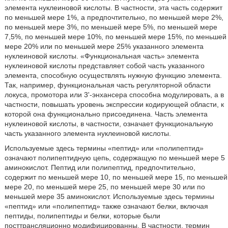
элемента нуклеиновой кислоты. В частности, эта часть содержит
по меньшей мере 1%, а предпочтительно, по меньшей мере 2%,
по меньшей мере 3%, по меньшей мере 5%, по меньшей мере
7,5%, по меньшей мере 10%, по меньшей мере 15%, по меньшей
мере 20% или по меньшей мере 25% указанного элемента
нуклеиновой кислоты. «Функциональная часть» элемента
нуклеиновой кислоты представляет собой часть указанного
элемента, способную осуществлять нужную функцию элемента.
Так, например, функциональная часть регуляторной области
локуса, промотора или 3'-энхансера способна модулировать, а в
частности, повышать уровень экспрессии кодирующей области, к
которой она функционально присоединена. Часть элемента
нуклеиновой кислоты, в частности, означает функциональную
часть указанного элемента нуклеиновой кислоты.
Используемые здесь термины «пептид» или «полипептид»
означают полипептидную цепь, содержащую по меньшей мере 5
аминокислот. Пептид или полипептид, предпочтительно,
содержит по меньшей мере 10, по меньшей мере 15, по меньшей
мере 20, по меньшей мере 25, по меньшей мере 30 или по
меньшей мере 35 аминокислот. Используемые здесь термины
«пептид» или «полипептид» также означают белки, включая
пептиды, полипептиды и белки, которые были
посттрансляционно модифицированны. В частности, термин