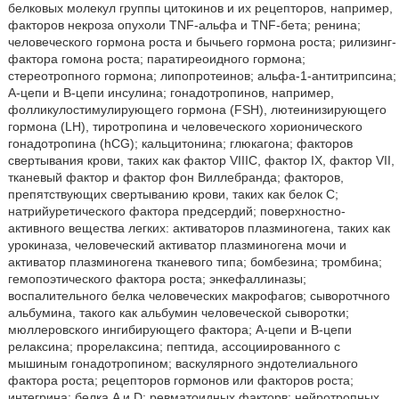
белковых молекул группы цитокинов и их рецепторов, например,
факторов некроза опухоли TNF-альфа и TNF-бета; ренина;
человеческого гормона роста и бычьего гормона роста; рилизинг-
фактора гомона роста; паратиреоидного гормона;
стереотропного гормона; липопротеинов; альфа-1-антитрипсина;
A-цепи и B-цепи инсулина; гонадотропинов, например,
фолликулостимулирующего гормона (FSH), лютеинизирующего
гормона (LH), тиротропина и человеческого хорионического
гонадотропина (hCG); кальцитонина; глюкагона; факторов
свертывания крови, таких как фактор VIIIC, фактор IX, фактор VII,
тканевый фактор и фактор фон Виллебранда; факторов,
препятствующих свертыванию крови, таких как белок C;
натрийуретического фактора предсердий; поверхностно-
активного вещества легких: активаторов плазминогена, таких как
урокиназа, человеческий активатор плазминогена мочи и
активатор плазминогена тканевого типа; бомбезина; тромбина;
гемопоэтического фактора роста; энкефаллиназы;
воспалительного белка человеческих макрофагов; сыворотчного
альбумина, такого как альбумин человеческой сыворотки;
мюллеровского ингибирующего фактора; А-цепи и В-цепи
релаксина; прорелаксина; пептида, ассоциированного с
мышиным гонадотропином; васкулярного эндотелиального
фактора роста; рецепторов гормонов или факторов роста;
интегрина; белка A и D; ревматоидных факторв; нейротропных