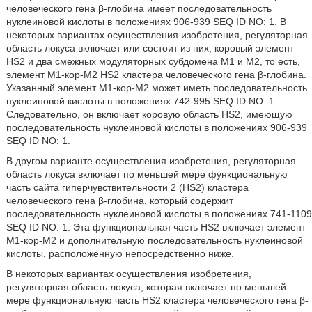
человеческого гена β-глобина имеет последовательность
нуклеиновой кислоты в положениях 906-939 SEQ ID NO: 1. В
некоторых вариантах осуществления изобретения, регуляторная
область локуса включает или состоит из них, коровый элемент
HS2 и два смежных модуляторных субдомена M1 и M2, то есть,
элемент M1-кор-M2 HS2 кластера человеческого гена β-глобина.
Указанный элемент M1-кор-M2 может иметь последовательность
нуклеиновой кислоты в положениях 742-995 SEQ ID NO: 1.
Следовательно, он включает коровую область HS2, имеющую
последовательность нуклеиновой кислоты в положениях 906-939
SEQ ID NO: 1.
В другом варианте осуществления изобретения, регуляторная
область локуса включает по меньшей мере функциональную
часть сайта гиперчувствительности 2 (HS2) кластера
человеческого гена β-глобина, который содержит
последовательность нуклеиновой кислоты в положениях 741-1109
SEQ ID NO: 1. Эта функциональная часть HS2 включает элемент
M1-кор-M2 и дополнительную последовательность нуклеиновой
кислоты, расположенную непосредственно ниже.
В некоторых вариантах осуществления изобретения,
регуляторная область локуса, которая включает по меньшей
мере функциональную часть HS2 кластера человеческого гена β-