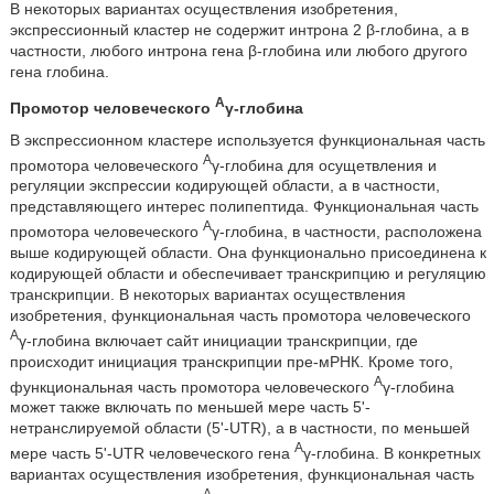
В некоторых вариантах осуществления изобретения,
экспрессионный кластер не содержит интрона 2 β-глобина, а в
частности, любого интрона гена β-глобина или любого другого
гена глобина.
A
Промотор человеческого
γ-глобина
В экспрессионном кластере используется функциональная часть
A
промотора человеческого
γ-глобина для осущетвления и
регуляции экспрессии кодирующей области, а в частности,
представляющего интерес полипептида. Функциональная часть
A
промотора человеческого
γ-глобина, в частности, расположена
выше кодирующей области. Она функционально присоединена к
кодирующей области и обеспечивает транскрипцию и регуляцию
транскрипции. В некоторых вариантах осуществления
изобретения, функциональная часть промотора человеческого
A
γ-глобина включает сайт инициации транскрипции, где
происходит инициация транскрипции пре-мРНК. Кроме того,
A
функциональная часть промотора человеческого
γ-глобина
может также включать по меньшей мере часть 5'-
нетранслируемой области (5'-UTR), а в частности, по меньшей
A
мере часть 5'-UTR человеческого гена
γ-глобина. В конкретных
вариантах осуществления изобретения, функциональная часть
A