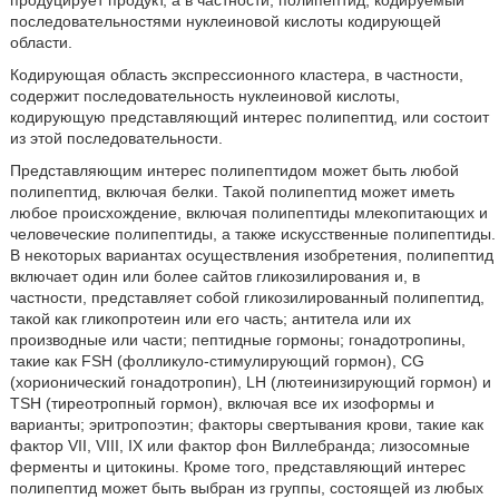
продуцирует продукт, а в частности, полипептид, кодируемый
последовательностями нуклеиновой кислоты кодирующей
области.
Кодирующая область экспрессионного кластера, в частности,
содержит последовательность нуклеиновой кислоты,
кодирующую представляющий интерес полипептид, или состоит
из этой последовательности.
Представляющим интерес полипептидом может быть любой
полипептид, включая белки. Такой полипептид может иметь
любое происхождение, включая полипептиды млекопитающих и
человеческие полипептиды, а также искусственные полипептиды.
В некоторых вариантах осуществления изобретения, полипептид
включает один или более сайтов гликозилирования и, в
частности, представляет собой гликозилированный полипептид,
такой как гликопротеин или его часть; антитела или их
производные или части; пептидные гормоны; гонадотропины,
такие как FSH (фолликуло-стимулирующий гормон), CG
(хорионический гонадотропин), LH (лютеинизирующий гормон) и
TSH (тиреотропный гормон), включая все их изоформы и
варианты; эритропоэтин; факторы свертывания крови, такие как
фактор VII, VIII, IX или фактор фон Виллебранда; лизосомные
ферменты и цитокины. Кроме того, представляющий интерес
полипептид может быть выбран из группы, состоящей из любых