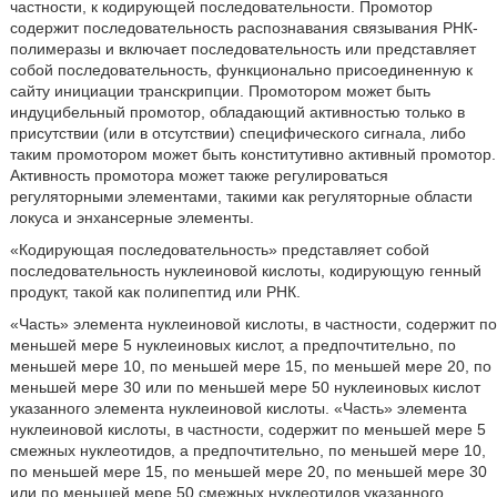
частности, к кодирующей последовательности. Промотор
содержит последовательность распознавания связывания РНК-
полимеразы и включает последовательность или представляет
собой последовательность, функционально присоединенную к
сайту инициации транскрипции. Промотором может быть
индуцибельный промотор, обладающий активностью только в
присутствии (или в отсутствии) специфического сигнала, либо
таким промотором может быть конститутивно активный промотор.
Активность промотора может также регулироваться
регуляторными элементами, такими как регуляторные области
локуса и энхансерные элементы.
«Кодирующая последовательность» представляет собой
последовательность нуклеиновой кислоты, кодирующую генный
продукт, такой как полипептид или РНК.
«Часть» элемента нуклеиновой кислоты, в частности, содержит по
меньшей мере 5 нуклеиновых кислот, а предпочтительно, по
меньшей мере 10, по меньшей мере 15, по меньшей мере 20, по
меньшей мере 30 или по меньшей мере 50 нуклеиновых кислот
указанного элемента нуклеиновой кислоты. «Часть» элемента
нуклеиновой кислоты, в частности, содержит по меньшей мере 5
смежных нуклеотидов, а предпочтительно, по меньшей мере 10,
по меньшей мере 15, по меньшей мере 20, по меньшей мере 30
или по меньшей мере 50 смежных нуклеотидов указанного