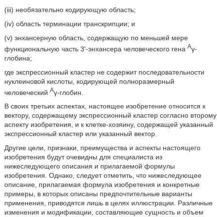
(iii) необязательно кодирующую область;
(iv) область терминации транскрипции; и
(v) энхансерную область, содержащую по меньшей мере
A
функциональную часть 3'-энхансера человеческого гена
γ-
глобина;
где экспрессионный кластер не содержит последовательности
нуклеиновой кислоты, кодирующей полноразмерный
A
человеческий
γ-глобин.
В своих третьих аспектах, настоящее изобретение относится к
вектору, содержащему экспрессионный кластер согласно второму
аспекту изобретения, и к клетке-хозяину, содержащей указанный
экспрессионный кластер или указанный вектор.
Другие цели, признаки, преимущества и аспекты настоящего
изобретения будут очевидны для специалиста из
нижеследующего описания и прилагаемой формулы
изобретения. Однако, следует отметить, что нижеследующее
описание, прилагаемая формула изобретения и конкретные
примеры, в которых описаны предпочтительные варианты
применения, приводятся лишь в целях иллюстрации. Различные
изменения и модификации, составляющие сущность и объем