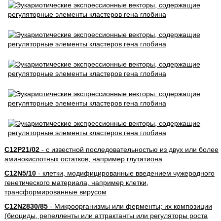
C12P21/02
- с известной последовательностью из двух или более
аминокислотных остатков, например глутатиона
C12N5/10
- клетки, модифицированные введением чужеродного
генетического материала, например клетки,
трансформированные вирусом
C12N2830/85
- Микроорганизмы или ферменты; их композиции
(биоциды, репелленты или аттрактанты или регуляторы роста