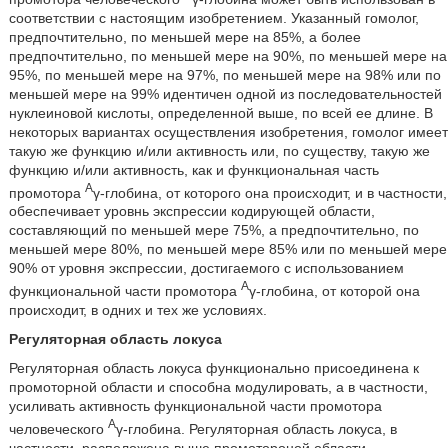
соответствии с настоящим изобретением. Указанный гомолог,
предпочтительно, по меньшей мере на 85%, а более
предпочтительно, по меньшей мере на 90%, по меньшей мере на
95%, по меньшей мере на 97%, по меньшей мере на 98% или по
меньшей мере на 99% идентичен одной из последовательностей
нуклеиновой кислоты, определенной выше, по всей ее длине. В
некоторых вариантах осуществления изобретения, гомолог имеет
такую же функцию и/или активность или, по существу, такую же
функцию и/или активность, как и функциональная часть
A
промотора
γ-глобина, от которого она происходит, и в частности,
обеспечивает уровнь экспрессии кодирующей области,
составляющий по меньшей мере 75%, а предпочтительно, по
меньшей мере 80%, по меньшей мере 85% или по меньшей мере
90% от уровня экспрессии, достигаемого с использованием
A
функциональной части промотора
γ-глобина, от которой она
происходит, в одних и тех же условиях.
Регуляторная область локуса
Регуляторная область локуса функционально присоединена к
промоторной области и способна модулировать, а в частности,
усиливать активность функциональной части промотора
A
человеческого
γ-глобина. Регуляторная область локуса, в
частности, расположена выше промотороной области.