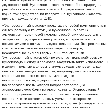
состоять из одной полимерной цепи, либо она может быть
двухцепочечной. Нуклеиновая кислота может быть природной,
рекомбинантной или синтетической. В предпочтительных
вариантах осуществления изобретения, нуклеиновой кислотой
является двухцепочечная ДНК.
«Экспрессионный кластер» представляет собой полученную или
синтезированную конструкцию нуклеиновой кислоты с
элементами нуклеиновой кислоты, способными осуществлять
экспрессию структурного гена у хозяев, которые являются
совместимыми с такими последовательностями. Экспрессионные
кластеры включают по меньшей мере промотор и,
необязательно, сигналы терминации транскрипции.
Экспрессионный кластер обычно включает транскрибируемую
нуклеиновую кислоту и промотор. Могут быть также использованы
и дополнительные факторы, стимулирующие экспрессию, как
описано в настоящей заявке. Так, например, экспрессионный
кластер может также включать нуклеотидные
последовательности, кодирующие сигнальную
последовательность, которая направляет секрецию
экспрессируемого белка из клетки-хозяина. Экспрессионный
кластер предпочтительно является частью экспрессионного
вектора. Клетки-хозяева, используемые для экспрессии
транскрибируемой нуклеиновой кислоты, трансформируют или
трансфецируют экспрессионным вектором. Для отбора