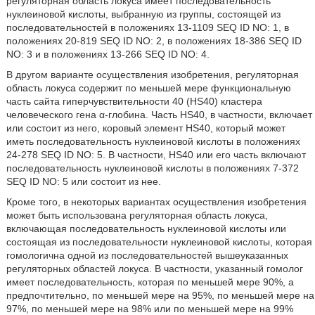
регуляторная область локуса имеет последовательность
нуклеиновой кислоты, выбранную из группы, состоящей из
последовательностей в положениях 13-1109 SEQ ID NO: 1, в
положениях 20-819 SEQ ID NO: 2, в положениях 18-386 SEQ ID
NO: 3 и в положениях 13-266 SEQ ID NO: 4.
В другом варианте осуществления изобретения, регуляторная
область локуса содержит по меньшей мере функциональную
часть сайта гиперчувствительности 40 (HS40) кластера
человеческого гена α-глобина. Часть HS40, в частности, включает
или состоит из него, коровый элемент HS40, который может
иметь последовательность нуклеиновой кислоты в положениях
24-278 SEQ ID NO: 5. В частности, HS40 или его часть включают
последовательность нуклеиновой кислоты в положениях 7-372
SEQ ID NO: 5 или состоит из нее.
Кроме того, в некоторых вариантах осуществления изобретения
может быть использована регуляторная область локуса,
включающая последовательность нуклеиновой кислоты или
состоящая из последовательности нуклеиновой кислоты, которая
гомологична одной из последовательностей вышеуказанных
регуляторных областей локуса. В частности, указанный гомолог
имеет последовательность, которая по меньшей мере 90%, а
предпочтительно, по меньшей мере на 95%, по меньшей мере на
97%, по меньшей мере на 98% или по меньшей мере на 99%