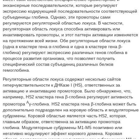
энхансерные последовательности, которые регулируют
экспрессию кодирующией последовательности соответствующей
субъединицы глобина. Однако, эти промоторы сами
регулируются регуляторной областью локуса. В частности,
регуляторная область локуса способна активировать или
инактивировать промоторы, и этот паттерн активации изменяется
на протяжении всей жизни. Обе регуляторные области локуса
(одна в кластере гена α-глобина и одна в кластере гена β-
глобина) регулируют экспрессию различных генов глобина в
процессе развития организма, что позволяет получить
специфический состав субъединиц различных белков
гемоглобина.
Регуляторные области локуса содержат несколько сайтов
гиперчувствительности к ДНКазе I (HS), ответственных за
активацию и инактивацию промоторов. Было обнаружено, что,
например, HS2 кластера гена β-глобина регулирует активность
A
промотора
γ-глобина. HS2 кластера гена β-глобина может быть
дополнительно подразделен на коровую область и модуляторные
субдомены. Коровой областью является часть HS2, которая,
главным образом, ответственна за активацию промотора
глобина. Модуляторные субдомены M1-M5 позитивно или
негативно модулируют эффект корового домена. Коровая