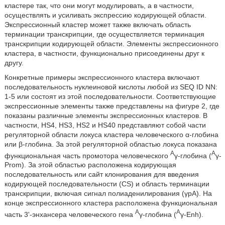
кластере так, что они могут модулировать, а в частности,
осуществлять и усиливать экспрессию кодирующей области.
Экспрессионный кластер может также включать область
терминации транскрипции, где осуществляется терминация
транскрипции кодирующей области. Элементы экспрессионного
кластера, в частности, функционально присоединены друг к
другу.
Конкретные примеры экспрессионного кластера включают
последовательность нуклеиновой кислоты любой из SEQ ID NN:
1-5 или состоят из этой последовательности. Соответствующие
экспрессионные элементы также представлены на фигуре 2, где
показаны различные элементы экспрессионных кластеров. В
частности, HS4, HS3, HS2 и HS40 представляют собой части
регуляторной области локуса кластера человеческого α-глобина
или β-глобина. За этой регуляторной областью локуса показана
A
A
функциональная часть промотора человеческого
γ-глобина (
γ-
Prom). За этой областью расположена кодирующая
последовательность или сайт клонирования для введения
кодирующей последовательности (CS) и область терминации
транскрипции, включая сигнал полиаденилирования (γpA). На
конце экспрессионного кластера расположена функциональная
A
A
часть 3'-энхансера человеческого гена
γ-глобина (
γ-Enh).