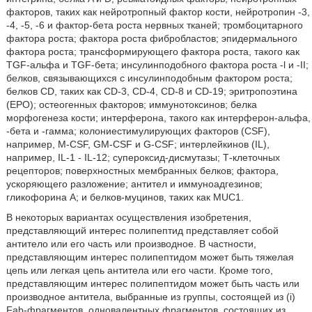
факторов, таких как нейротропный фактор кости, нейротропин -3,
-4, -5, -6 и фактор-бета роста нервных тканей; тромбоцитарного
фактора роста; фактора роста фибробластов; эпидермального
фактора роста; трансформирующего фактора роста, такого как
TGF-альфа и TGF-бета; инсулинподобного фактора роста -l и -II;
белков, связывающихся с инсулинподобным фактором роста;
белков CD, таких как CD-3, CD-4, CD-8 и CD-19; эритропоэтина
(EPO); остеогенных факторов; иммунотоксинов; белка
морфогенеза кости; интерферона, такого как интерферон-альфа,
-бета и -гамма; колониестимулирующих факторов (CSF),
например, M-CSF, GM-CSF и G-CSF; интерлейкинов (IL),
например, IL-1 - IL-12; супероксид-дисмутазы; Т-клеточных
рецепторов; поверхностных мембранных белков; фактора,
ускоряющего разложение; антител и иммуноадгезинов;
гликофорина A; и белков-муцинов, таких как MUC1.
В некоторых вариантах осуществления изобретения,
представляющий интерес полипептид представляет собой
антитело или его часть или производное. В частности,
представляющим интерес полипептидом может быть тяжелая
цепь или легкая цепь антитела или его части. Кроме того,
представляющим интерес полипептидом может быть часть или
производное антитела, выбранные из группы, состоящей из (i)
Fab-фрагментов, одновалентных фрагментов, состоящих из