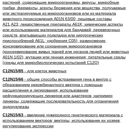
растений, содержащие микроорганизмы, вирусы, микробные
грибки, ферменты, агенты брожения или вещества, получаемые
или экстрагируемые из микроорганизмов или из материала
животного происхождения A01N 63/00; пищевые составы
A21,A23; лекарственные препараты A61K; химические аспекты
или использование материалов для бандажей, перевязочных
средств, впитывающих подкладок или хирургических
приспособлений A61L; удобрения C05); размножение,
консервирование или сохранение микроорганизмов
(консервирование живых тканей или органов людей или животных
A01N 1/02); мутации или генная инженерия; питательные среды
(среды для микробиологических испытаний C12Q)
C12N15/85
- для клеток животных
C12N15/66
- общие способы встраивания гена в вектор с
образованием рекомбинантного вектора с помощью
расщепления и лигирования; использование
нефункционирующих линкеров или адаптеров, например
линкеры, содержащие последовательность для ограничения
эндонуклеазы
C12N15/63
- введение чужеродного генетического материала с
использованием векторов; векторы; использование их хозяев;
регулирование экспрессии