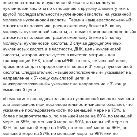
последовательности нуклеиновой кислоты на молекуле
нуклеиновой кислоты по отношению к другому элементу или к
другой последовательности нуклеиновой кислоты на указанной
молекуле нуклеиновой кислоты. Термин «вышерасположенный»
относится к положению, расположенному ближе к 5'-концу
молекулы нуклеиновой кислоты, а термин «нижерасположенный»
относится к положению, расположенному ближе к 3'-концу
молекулы нуклеиновой кислоты. В случае двухцепочечных
нуклеиновых кислот, а в частности, ДНК, цепь нуклеиновой
кислоты, которая используется в качестве матрицы для
транскрипции РНК, такой как мРНК, то есть, смысловой цепи,
применяется для определения 5'-конца и 3'-конца нуклеиновой
кислоты. Следовательно, «вышерасположенный» указывает на
направление к 5'-концу смысловой цепи, а
«нижерасположенный» указывает на направление к 3'-концу
смысловой цепи.
«Гомология» последовательности нуклеиновой кислоты-мишени
или аминокислотной последовательности-мишени означает, что
указанные последовательности по меньшей мере на 75%, а
более предпочтительно, по меньшей мере на 80%, по меньшей
мере на 85%, по меньшей мере на 90%, по меньшей мере на
93%, по меньшей мере на 95%, по меньшей мере на 96%, по
меньшей мере на 97%, по меньшей мере на 98% или по