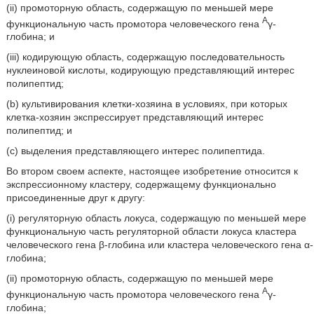
(ii) промоторную область, содержащую по меньшей мере
A
функциональную часть промотора человеческого гена
γ-
глобина; и
(iii) кодирующую область, содержащую последовательность
нуклеиновой кислоты, кодирующую представляющий интерес
полипептид;
(b) культивирования клетки-хозяина в условиях, при которых
клетка-хозяин экспрессирует представляющий интерес
полипептид; и
(c) выделения представляющего интерес полипептида.
Во втором своем аспекте, настоящее изобретение относится к
экспрессионному кластеру, содержащему функционально
присоединенные друг к другу:
(i) регуляторную область локуса, содержащую по меньшей мере
функциональную часть регуляторной области локуса кластера
человеческого гена β-глобина или кластера человеческого гена α-
глобина;
(ii) промоторную область, содержащую по меньшей мере
A
функциональную часть промотора человеческого гена
γ-
глобина;