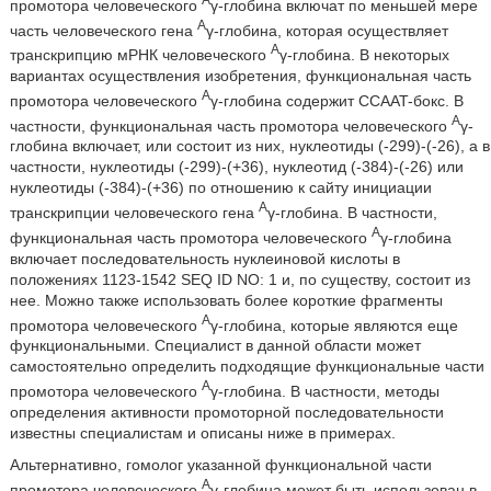
промотора человеческого
γ-глобина включат по меньшей мере
A
часть человеческого гена
γ-глобина, которая осуществляет
A
транскрипцию мРНК человеческого
γ-глобина. В некоторых
вариантах осуществления изобретения, функциональная часть
A
промотора человеческого
γ-глобина содержит CCAAT-бокс. В
A
частности, функциональная часть промотора человеческого
γ-
глобина включает, или состоит из них, нуклеотиды (-299)-(-26), а в
частности, нуклеотиды (-299)-(+36), нуклеотид (-384)-(-26) или
нуклеотиды (-384)-(+36) по отношению к сайту инициации
A
транскрипции человеческого гена
γ-глобина. В частности,
A
функциональная часть промотора человеческого
γ-глобина
включает последовательность нуклеиновой кислоты в
положениях 1123-1542 SEQ ID NO: 1 и, по существу, состоит из
нее. Можно также использовать более короткие фрагменты
A
промотора человеческого
γ-глобина, которые являются еще
функциональными. Специалист в данной области может
самостоятельно определить подходящие функциональные части
A
промотора человеческого
γ-глобина. В частности, методы
определения активности промоторной последовательности
известны специалистам и описаны ниже в примерах.
Альтернативно, гомолог указанной функциональной части
A
промотора человеческого
γ-глобина может быть использован в