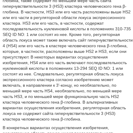
глобина, также содержит по меньшей мере часть сайта
гиперчувствительности 3 (HS3) кластера человеческого гена β-
глобина. В частности, HS3 или его часть расположены выше HS2
или его части в регуляторной области локуса экспрессионного
кластера. HS3 или его часть, в частности, содержат
последовательность нуклеиновой кислоты в положениях 310-735
SEQ ID NO: 1 или состоят из нее. Кроме того, регуляторная
область локуса может также включать сайт гиперчувствительности
4 (HS4) или его часть в кластере человеческого гена β-глобина,
которые, в частности, расположены выше HS2 и HS3, если они
присутствуют. В некоторых вариантах осуществления
изобретения, HS4 или его часть включают последовательность
нуклеиновой кислоты в положениях 13-294 SEQ ID NO: 1 или
состоят из нее. Следовательно, регуляторная область локуса
экспрессионного кластера согласно изобретению может
включать, в направлении к 3'-концу, но необязательно, по
меньшей мере часть HS4, необязательно, по меньшей мере
часть HS3, и по меньшей мере функциональную часть HS2
кластера человеческого гена β-глобина. В альтернативных
вариантах осуществления изобретения, регуляторная область
локуса не содержит сайта гиперчувствительности 3 (HS3)
кластера человеческого гена β-глобина.
В конкретных вариантах осуществления изобретения,