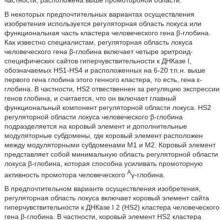
В некоторых предпочтительных вариантах осуществления
изобретения используется регуляторная область локуса или
функциональная часть кластера человеческого гена β-глобина.
Как известно специалистам, регуляторная область локуса
человеческого гена β-глобина включает четыре эритроид-
специфических сайтов гиперчувствительности к ДНКазе I,
обозначаемых HS1-HS4 и расположенных на 6-20 т.п.н. выше
первого гена глобина этого генного кластера, то есть, гена ε-
глобина. В частности, HS2 отвественнен за регуляцию экспрессии
генов глобина, и считается, что он включает главный
функциональный компонент регуляторной области локуса. HS2
регуляторной области локуса человеческого β-глобина
подразделяется на коровый элемент и дополнительные
модуляторные субдомены, где коровый элемент расположен
между модуляторными субдоменами M1 и M2. Коровый элемент
представляет собой минимальную область регуляторной области
локуса β-глобина, которая способна усиливать промоторную
A
активность промотора человеческого
γ-глобина.
В предпочтительном варианте осуществления изобретения,
регуляторная область локуса включает коровый элемент сайта
гиперчувствительности к ДНКазе I 2 (HS2) кластера человеческого
гена β-глобина. В частности, коровый элемент HS2 кластера