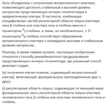
быть объединены с получением экспрессионного кластера,
позволяющего достигать стабильный и высокий уровень
экспрессии представляющих интерес полипептидов в
эукариотических клетках. В частности, комбинация
специфических частей регуляторной области локуса кластера
гена β-глобина или кластера гена α-глобина вместе с
A
промотором
γ-глобина, а также, но необязательно, с 3'-
A
энхансером
γ-глобина способствует образованию
экспрессионного кластера с неожиданно высоким и стабильным
уровнем экспрессии.
Поэтому, в своем первом аспекте, настоящее изобретение
относится к способу рекомбинантного продуцирования
представляющего интерес полипептида, где указанный способ
включает стадии:
(a) получения клетки-хозяина, содержащей экспрессионный
кластер, включающий, функционально присоединенные друг к
другу:
(i) регуляторную область локуса, содержащую по меньшей мере
функциональную часть регуляторной области локуса кластера
человеческого гена β-глобина или кластера человеческого гена α-
глобина;