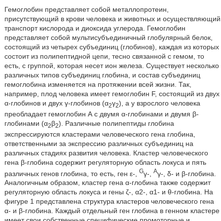
Гемоглобин представляет собой металлопротеин,
присутствующий в крови человека и животных и осуществляющий
транспорт кислорода и диоксида углерода. Гемоглобин
представляет собой мультисубъединичный глобулярный белок,
состоящий из четырех субъединиц (глобинов), каждая из которых
состоит из полипептидной цепи, тесно связанной с гемом, то
есть, с группой, которая несет ион железа. Существует несколько
различных типов субъединиц глобина, и состав субъединиц
гемоглобина изменяется на протяжении всей жизни. Так,
например, плод человека имеет гемоглобин F, состоящий из двух
α-глобинов и двух γ-глобинов (α
γ
), а у взрослого человека
2
2
преобладает гемоглобин А с двумя α-глобинами и двумя β-
глобинами (α
β
). Различные полипептиды глобина
2
2
экспрессируются кластерами человеческого гена глобина,
ответственными за экспрессию различных субъединиц на
различных стадиях развития человека. Кластер человеческого
гена β-глобина содержит регуляторную область локуса и пять
G
A
различных генов глобина, то есть, ген ε-,
γ-,
γ-, δ- и β-глобина.
Аналогичным образом, кластер гена α-глобина также содержит
регуляторную область локуса и гены ζ-, α2-, α1- и θ-глобина. На
фигуре 1 представлена структура кластеров человеческого гена
α- и β-глобина. Каждый отдельный ген глобина в генном кластере
имеет свои собственные специфические промоторные и