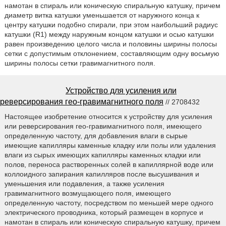
намотан в спираль или коническую спиральную катушку, причем
диаметр витка катушки уменьшается от наружного конца к
центру катушки подобно спирали, при этом наибольший радиус
катушки (R1) между наружным концом катушки и осью катушки
равен произведению целого числа и половины ширины полосы
сетки с допустимым отклонением, составляющим одну восьмую
ширины полосы сетки гравимагнитного поля.
Устройство для усиления или
реверсирования гео-гравимагнитного поля
// 2708432
Настоящее изобретение относится к устройству для усиления
или реверсирования гео-гравимагнитного поля, имеющего
определенную частоту, для добавления влаги в сырые
имеющие капилляры каменные кладку или полы или удаления
влаги из сырых имеющих капилляры каменных кладки или
полов, переноса растворенных солей в капиллярной воде или
коллоидного запирания капилляров после высушивания и
уменьшения или подавления, а также усиления
гравимагнитного возмущающего поля, имеющего
определенную частоту, посредством по меньшей мере одного
электрического проводника, который размещен в корпусе и
намотан в спираль или коническую спиральную катушку, причем