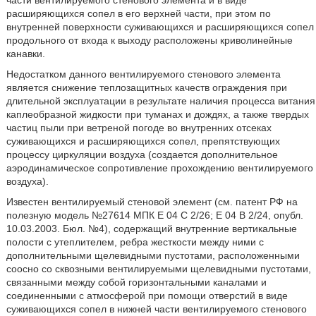
части вентилируемого стенового элемента и в виде
расширяющихся сопел в его верхней части, при этом по
внутренней поверхности суживающихся и расширяющихся сопел
продольного от входа к выходу расположены криволинейные
канавки.
Недостатком данного вентилируемого стенового элемента
является снижение теплозащитных качеств ограждения при
длительной эксплуатации в результате наличия процесса витания
каплеобразной жидкости при туманах и дождях, а также твердых
частиц пыли при ветреной погоде во внутренних отсеках
суживающихся и расширяющихся сопел, препятствующих
процессу циркуляции воздуха (создается дополнительное
аэродинамическое сопротивление прохождению вентилируемого
воздуха).
Известен вентилируемый стеновой элемент (см. патент РФ на
полезную модель №27614 МПК E 04 С 2/26; E 04 B 2/24, опубл.
10.03.2003. Бюл. №4), содержащий внутренние вертикальные
полости с утеплителем, ребра жесткости между ними с
дополнительными щелевидными пустотами, расположенными
соосно со сквозными вентилируемыми щелевидными пустотами,
связанными между собой горизонтальными каналами и
соединенными с атмосферой при помощи отверстий в виде
суживающихся сопел в нижней части вентилируемого стенового