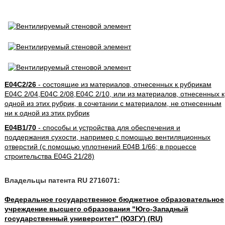
E04C2/26
- состоящие из материалов, отнесенных к рубрикам
E04C 2/04,E04C 2/08,E04C 2/10, или из материалов, отнесенных к
одной из этих рубрик, в сочетании с материалом, не отнесенным
ни к одной из этих рубрик
E04B1/70
- способы и устройства для обеспечения и
поддержания сухости, например с помощью вентиляционных
отверстий (с помощью уплотнений E04B 1/66; в процессе
строительства E04G 21/28)
Владельцы патента RU 2716071:
Федеральное государственное бюджетное образовательное
учреждение высшего образования "Юго-Западный
государственный университет" (ЮЗГУ) (RU)