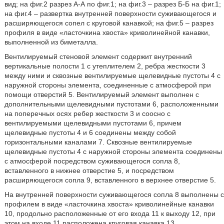
вид; на фиг.2 разрез А-А по фиг.1; на фиг.3 – разрез Б-Б на фиг.1;
на фиг.4 – развертка внутренней поверхности суживающегося и
расширяющегося сопел с круговой канавкой; на фиг.5 – разрез
профиля в виде «ласточкина хвоста» криволинейной канавки,
выполненной из биметалла.
Вентилируемый стеновой элемент содержит внутренний
вертикальные полости 1 с утеплителем 2, ребра жесткости 3
между ними и сквозные вентилируемые щелевидные пустоты 4 с
наружной стороны элемента, соединенные с атмосферой при
помощи отверстий 5. Вентилируемый элемент выполнен с
дополнительными щелевидными пустотами 6, расположенными
на поперечных осях ребер жесткости 3 и соосно с
вентилируемыми щелевидными пустотами 6, причем
щелевидные пустоты 4 и 6 соединены между собой
горизонтальными каналами 7. Сквозные вентилируемые
щелевидные пустоты 4 с наружной стороны элемента соединены
с атмосферой посредством суживающегося сопла 8,
вставленного в нижнее отверстие 5, и посредством
расширяющегося сопла 9, вставленного в верхнее отверстие 5.
На внутренней поверхности суживающегося сопла 8 выполнены с
профилем в виде «ласточкина хвоста» криволинейные канавки
10, продольно расположенные от его входа 11 к выходу 12, при
этом на входе 11 расположена круговая канавка 13,