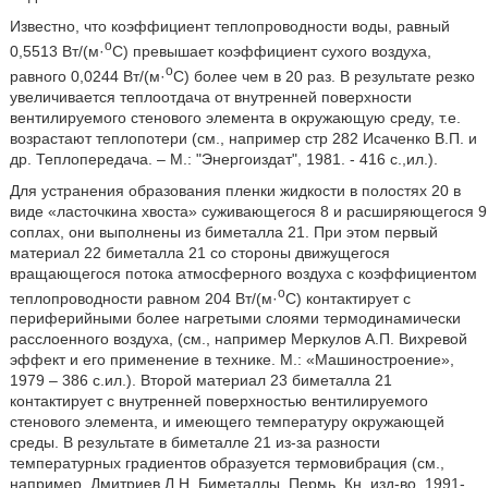
Известно, что коэффициент теплопроводности воды, равный
о
0,5513 Вт/(м·
С) превышает коэффициент сухого воздуха,
о
равного 0,0244 Вт/(м·
С) более чем в 20 раз. В результате резко
увеличивается теплоотдача от внутренней поверхности
вентилируемого стенового элемента в окружающую среду, т.е.
возрастают теплопотери (см., например стр 282 Исаченко В.П. и
др. Теплопередача. – М.: "Энергоиздат", 1981. - 416 с.,ил.).
Для устранения образования пленки жидкости в полостях 20 в
виде «ласточкина хвоста» суживающегося 8 и расширяющегося 9
соплах, они выполнены из биметалла 21. При этом первый
материал 22 биметалла 21 со стороны движущегося
вращающегося потока атмосферного воздуха с коэффициентом
о
теплопроводности равном 204 Вт/(м·
С) контактирует с
периферийными более нагретыми слоями термодинамически
расслоенного воздуха, (см., например Меркулов А.П. Вихревой
эффект и его применение в технике. М.: «Машиностроение»,
1979 – 386 с.ил.). Второй материал 23 биметалла 21
контактирует с внутренней поверхностью вентилируемого
стенового элемента, и имеющего температуру окружающей
среды. В результате в биметалле 21 из-за разности
температурных градиентов образуется термовибрация (см.,
например, Дмитриев Л.Н. Биметаллы. Пермь, Кн. изд-во. 1991-