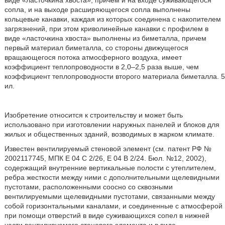
виде «ласточкина хвоста», причем и на входе суживающегося
сопла, и на выходе расширяющегося сопла выполнены
кольцевые канавки, каждая из которых соединена с накопителем
загрязнений, при этом криволинейные канавки с профилем в
виде «ласточкина хвоста» выполнены из биметалла, причем
первый материал биметалла, со стороны движущегося
вращающегося потока атмосферного воздуха, имеет
коэффициент теплопроводности в 2,0–2,5 раза выше, чем
коэффициент теплопроводности второго материала биметалла. 5
ил.
Изобретение относится к строительству и может быть
использовано при изготовлении наружных панелей и блоков для
жилых и общественных зданий, возводимых в жарком климате.
Известен вентилируемый стеновой элемент (см. патент РФ №
2002117745, МПК E 04 С 2/26, E 04 B 2/24. Бюл. №12, 2002),
содержащий внутренние вертикальные полости с утеплителем,
ребра жесткости между ними с дополнительными щелевидными
пустотами, расположенными соосно со сквозными
вентилируемыми щелевидными пустотами, связанными между
собой горизонтальными каналами, и соединенные с атмосферой
при помощи отверстий в виде суживающихся сопел в нижней