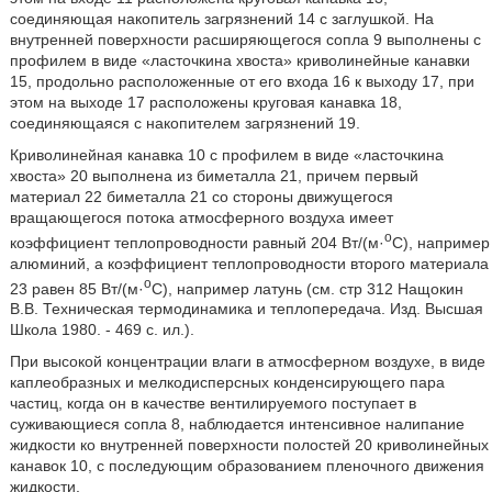
соединяющая накопитель загрязнений 14 с заглушкой. На
внутренней поверхности расширяющегося сопла 9 выполнены с
профилем в виде «ласточкина хвоста» криволинейные канавки
15, продольно расположенные от его входа 16 к выходу 17, при
этом на выходе 17 расположены круговая канавка 18,
соединяющаяся с накопителем загрязнений 19.
Криволинейная канавка 10 с профилем в виде «ласточкина
хвоста» 20 выполнена из биметалла 21, причем первый
материал 22 биметалла 21 со стороны движущегося
вращающегося потока атмосферного воздуха имеет
о
коэффициент теплопроводности равный 204 Вт/(м·
С), например
алюминий, а коэффициент теплопроводности второго материала
о
23 равен 85 Вт/(м·
С), например латунь (см. стр 312 Нащокин
В.В. Техническая термодинамика и теплопередача. Изд. Высшая
Школа 1980. - 469 с. ил.).
При высокой концентрации влаги в атмосферном воздухе, в виде
каплеобразных и мелкодисперсных конденсирующего пара
частиц, когда он в качестве вентилируемого поступает в
суживающиеся сопла 8, наблюдается интенсивное налипание
жидкости ко внутренней поверхности полостей 20 криволинейных
канавок 10, с последующим образованием пленочного движения
жидкости.