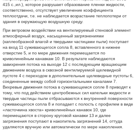
415 с.,ил.), которое разрушает образование пленки жидкости,
соответственно, отсутствует увеличение коэффициента
теплоотдачи, т.е. не наблюдается возрастание теплопотери от
здания в окружающую воздушную среду.
При ветровом воздействии на вентилируемый стеновой элемент
атмосферный воздух, насыщенный загрязнениями
(каплеобразной влагой и твердыми частицами пыли) поступает
на вход 11 суживающегося сопла 8, вставленного в нижнее
отверстие 5, и по мере движения перемещается по
криволинейным канавкам 10. В результате наблюдаются
завихрения потока на выходе 12 с последующим вращающим
движением воздуха в сквозной вентилируемой щелевидной
пустоте 4 с переходом в дополнительные щелевидные пустоты 6,
соединенные между собой горизонтальными каналами 7.
Вихревые движения потока в суживающемся сопле 8 приводят к
тому, что под действием центробежных сил капельки жидкости и
твердые частицы пыли отбрасываются к внутренней поверхности
суживающегося сопла 8 и попадает с полость с профилем в виде
«ласточкина хвоста» криволинейных канавок 10, где
перемещаются в сторону круговой канавки 13 и далее
загрязнения поступают в накопитель загрязнений 14, оттуда
удаляются вручную или автоматически по мере накопления.