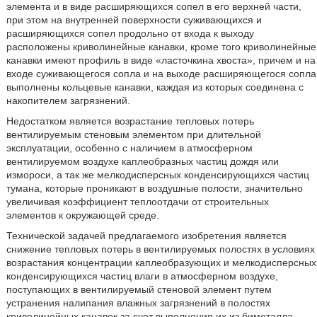
элемента и в виде расширяющихся сопел в его верхней части,
при этом на внутренней поверхности суживающихся и
расширяющихся сопел продольно от входа к выходу
расположены криволинейные канавки, кроме того криволинейные
канавки имеют профиль в виде «ласточкина хвоста», причем и на
входе суживающегося сопла и на выходе расширяющегося сопла
выполнены кольцевые канавки, каждая из которых соединена с
накопителем загрязнений.
Недостатком является возрастание тепловых потерь
вентилируемым стеновым элементом при длительной
эксплуатации, особенно с наличием в атмосферном
вентилируемом воздухе каплеобразных частиц дождя или
измороси, а так же мелкодисперсных конденсирующихся частиц
тумана, которые проникают в воздушные полости, значительно
увеличивая коэффициент теплоотдачи от строительных
элементов к окружающей среде.
Технической задачей предлагаемого изобретения является
снижение тепловых потерь в вентилируемых полостях в условиях
возрастания концентрации каплеобразующих и мелкодисперсных
конденсирующихся частиц влаги в атмосферном воздухе,
поступающих в вентилируемый стеновой элемент путем
устранения налипания влажных загрязнений в полостях
криволинейных канавок за счет выполнения их из биметалла.